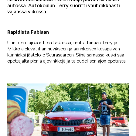
autossa. Autokoulun Terry suoritti vauhdikkaasti
vajaassa viikossa.
KUVASSA
Rapidista Fabiaan
Uunituore ajokortti on taskussa, mutta tänään Terry ja
Mikko ajelevat ihan huvikseen ja aurinkoisen kesäpäivän
kunniaksi jäätelölle Seurasaareen. Siinä samassa kuski saa
opettajalta pieniä ajovinkkejä ja taloudellisen ajon opetusta.
MEIDÄN ŠKODAMME
ŠKODA PALVELEE