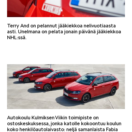
SCALA
Terry And on pelannut jääkiekkoa nelivuotiaasta
asti. Unelmana on pelata jonain päivänä jääkiekkoa
NHL:ssä.
KAMIQ
KAROQ
Autokoulu Kulmiksen Viikin toimipiste on
ostoskeskuksessa, jonka katolle kokoontuu koulun
koko henkilöautolaivasto: neljä samanlaista Fabia