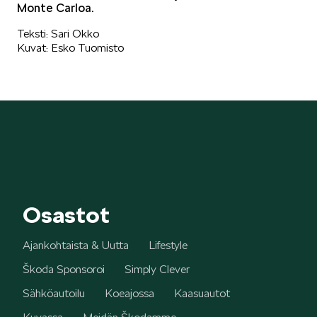
Monte Carloa.
KODIAQ
Teksti: Sari Okko
Kuvat: Esko Tuomisto
SUPERB
Osastot
Ajankohtaista & Uutta
Lifestyle
ENYAQ
Škoda Sponsoroi
Simply Clever
Sähköautoilu
Koeajossa
Kaasuautot