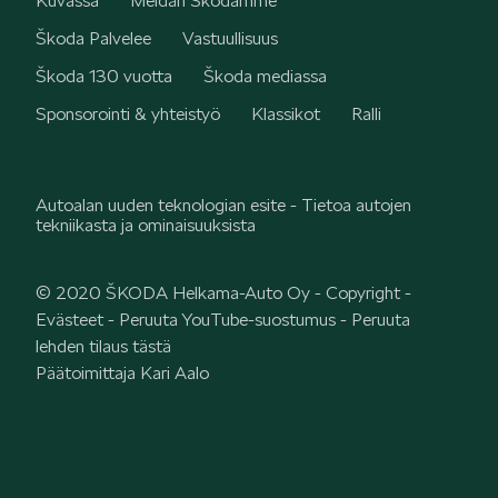
Kuvassa
Meidän Škodamme
Škoda Palvelee
Vastuullisuus
ELROQ
Škoda 130 vuotta
Škoda mediassa
Sponsorointi & yhteistyö
Klassikot
Ralli
Autoalan uuden teknologian esite - Tietoa autojen
tekniikasta ja ominaisuuksista
EPIQ
© 2020 ŠKODA Helkama-Auto Oy -
Copyright
-
Evästeet
-
Peruuta YouTube-suostumus
-
Peruuta
lehden tilaus tästä
Päätoimittaja Kari Aalo
PEAQ