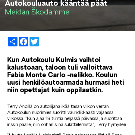
Autokouluauto kääntää päät
LIFESTYLE
Meidän Škodamme
Share
Facebook
Twitter
ŠKODA SPONSOROI
Kun Autokoulu Kulmis vaihtoi
kalustoaan, taloon tuli valloittava
Fabia Monte Carlo -nelikko. Koulun
uusi henkilöautoarmada hurmasi heti
niin opettajat kuin oppilaatkin.
SIMPLY CLEVER
Terry Andillä on autoilijana ikää tasan viikon verran.
Autokoulun nuorimies suoritti vauhdikkaasti vajaassa
viikossa. ”Kun ajaa 18 tuntia neljässä päivässä ja suorittaa
inssin päälle, niin onhan siinä sulattelemista”, Terry hymyilee.