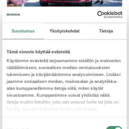
VASTUULLISUUS
Vuonna 2009 perustettu Autokoulu Kulmis toimii
Suostumus
Yksityiskohdat
Tietoja
kahdessa toimipisteessä Viikissä ja Myllypurossa.
Autokoulukalustoa vaihdetaan kahden vuoden välein, ja
ajokilometrejä kertyy yhden auton mittariin keskimäärin
Tämä sivusto käyttää evästeitä
60 000. Edellisellä vaihtokierroksella Miettinen koeajoi
kumppaneineen ison joukon eri vaihtoehtoja.
Käytämme evästeitä tarjoamamme sisällön ja mainosten
ŠKODA 130 VUOTTA
räätälöimiseen, sosiaalisen median ominaisuuksien
”Tuolloin ihastuin Škodaan ja otimme kalustoon yhden
Rapidin. Kävi niin, että oppilaat tykästyivät autoon ja
tukemiseen ja kävijämäärämme analysoimiseen. Lisäksi
halusivat ajaa vain sillä. Viime talvena tuttu jälleenmyyjä
jaamme sosiaalisen median, mainosalan ja analytiikka-
Arita Herttoniemestä ehdotti koko kaluston vaihtoa ja
alan kumppaneillemme tietoja siitä, miten käytät
kertoi tulossa olevasta Fabia Monte Carlosta. Siitä se sitten
sivustoamme. Kumppanimme voivat yhdistää näitä
taas lähti”, Miettinen kertoo.
tietoja muihin tietoihin, joita olet antanut heille tai joita on
ŠKODA MEDIASSA
kerätty, kun olet käyttänyt heidän palvelujaan.
Mukava työpaikka
Suostumuksen
Sekä opettaja että oppilas ovat tyytyväisiä näyttävään,