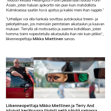
”Muutin kesällä Helsingistä Poriin pelaamaan lätkää Porin
Ässiin, joten halusin ajokortin niin pian kuin mahdollista.
SÄHKÖAUTOILU
Kulmiksessa saatiin hyvä ajoitus ja kaikki meni ihan nappiin.”
”Urheilijan voi olla hankala sovittaa autokoulua treeni- ja
peliohjelmaan, jos mennään perinteisen aikataulun ja kaavan
mukaan. Terryllä oli motivaatio ja asenne kohdillaan, joten
homma toimi nopeutetulla aikataululla ihan niin kuin pitikin”,
liikenneopettaja
Mikko Miettinen
sanoo.
KOEAJOSSA
KAASUAUTOT
Liikenneopettaja Mikko Miettinen ja Terry And
istuivat kesäkuussa tiiviisti neljä päivää samassa