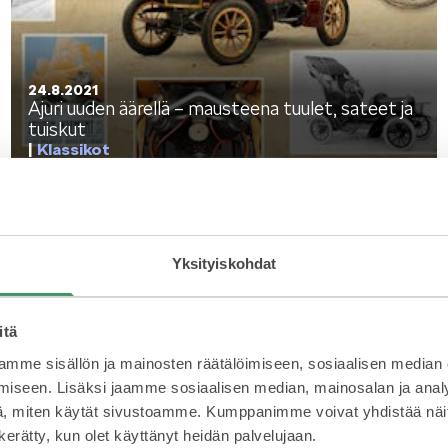
KOEAJOSSA
KAASUAUTO
24.8.2021
Ajuri uuden äärellä – mausteena tuulet, sateet ja
tuiskut
Klassikot
KODA PALVELEE
VASTUULLISU
Yksityiskohdat
PONSOROINTI &
itä
KLASSIKOT
YHTEISTYÖ
mme sisällön ja mainosten räätälöimiseen, sosiaalisen median
iseen. Lisäksi jaamme sosiaalisen median, mainosalan ja analy
, miten käytät sivustoamme. Kumppanimme voivat yhdistää näitä t
30.6.2021
ŠKODA-kerho 30 v – rakkaudesta lajiin
n kerätty, kun olet käyttänyt heidän palvelujaan.