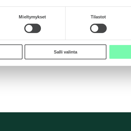
Klassikot
Mieltymykset
Tilastot
OCTAVIA
SCALA
Salli valinta
KODIAQ
SUPERB
EPIQ
PEAQ