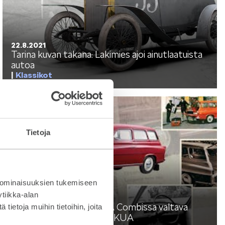
T
KUVASSA
22.8.2021
Tarina kuvan takana: Lakimies ajoi ainutlaatuista
autoa
Klassikot
US
ŠKODA 130 VUOTTA
Tietoja
RALLI
 ominaisuuksien tukemiseen
tiikka-alan
23.6.2021
Ensimmäisessä OCTAVIA Combissa valtava
ietoja muihin tietoihin, joita
tavaratila ja mukava NUKKUA