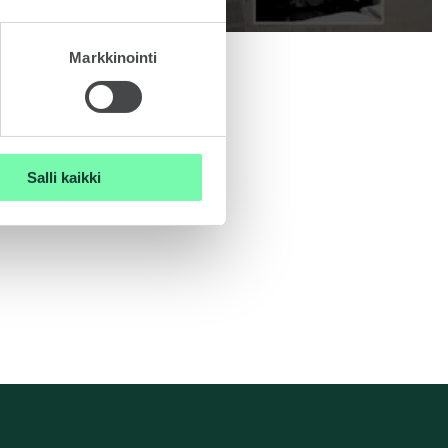
Klassikot
Markkinointi
KAMIQ
Salli kaikki
ENYAQ