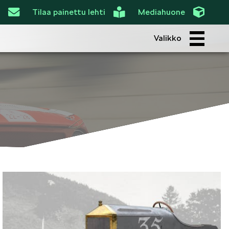
Tilaa painettu lehti
Mediahuone
Valikko
ROI
SIMPLY CLEVER