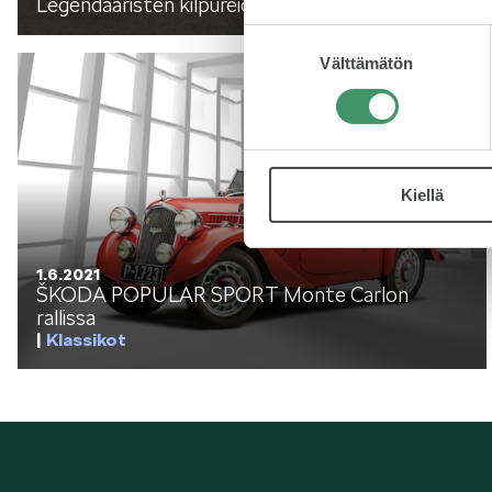
Mallit
Legendaaristen kilpureiden ratissa
Klassikot
Suostumuksen
Välttämätön
valinta
FABIA
Kiellä
1.6.2021
ŠKODA POPULAR SPORT Monte Carlon
KAROQ
rallissa
Klassikot
ELROQ