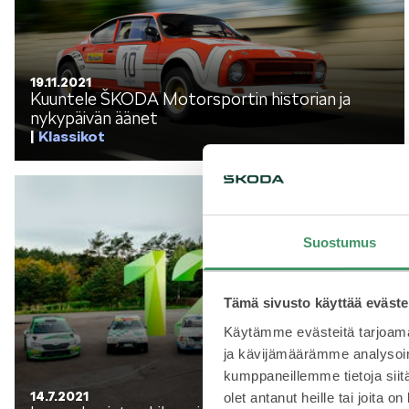
SÄHKÖAUTOILU
19.11.2021
Kuuntele ŠKODA Motorsportin historian ja
nykypäivän äänet
Klassikot
MEIDÄN ŠKODAMME
Š
Suostumus
S
Tämä sivusto käyttää eväste
ŠKODA MEDIASSA
Käytämme evästeitä tarjoama
ja kävijämäärämme analysoim
kumppaneillemme tietoja siitä
14.7.2021
olet antanut heille tai joita o