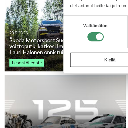
olet antanut heille tai joita o
Suostumuksen
Välttämätön
valinta
23.5.2026
Škoda Motorsport Suomen Esapekka Lapin
voittoputki katkesi Imatralla, nuori talentti
Lauri Halonen onnistui
Kiellä
Lehdistötiedote