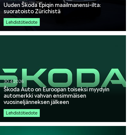
Uuden Škoda Epiqin maailmanensi-ilta:
suoratoisto Zürichistä
Lehdistötiedote
30.4.2026
Škoda Auto on Euroopan toiseksi myydyin
automerkki vahvan ensimmäisen
vuosineljänneksen jälkeen
Lehdistötiedote