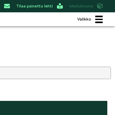
Tilaa painettu lehti
Mediahuone
Valikko
ROI
SIMPLY CLEVER