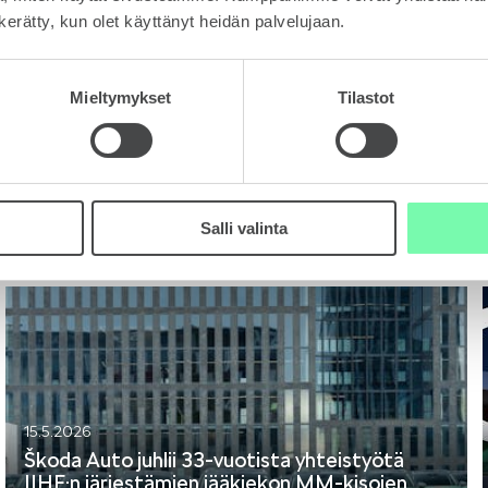
n kerätty, kun olet käyttänyt heidän palvelujaan.
Mieltymykset
Tilastot
20.5.2026
Škoda Motorsport Suomen Esapekka Lappi
luottavaisena kohti kesäkauden avausta
Imatralla
Salli valinta
Lehdistötiedote
15.5.2026
Škoda Auto juhlii 33-vuotista yhteistyötä
IIHF:n järjestämien jääkiekon MM-kisojen