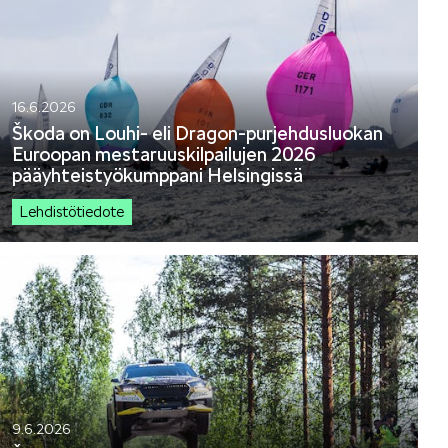
16.6.2026
Škoda on Louhi- eli Dragon-purjehdusluokan
Euroopan mestaruuskilpailujen 2026
pääyhteistyökumppani Helsingissä
Lehdistötiedote
9.6.2026