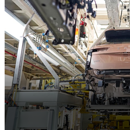
SÄHKÖAUTOILU
MEIDÄN ŠKODAMME
Š
S
ŠKODA MEDIASSA