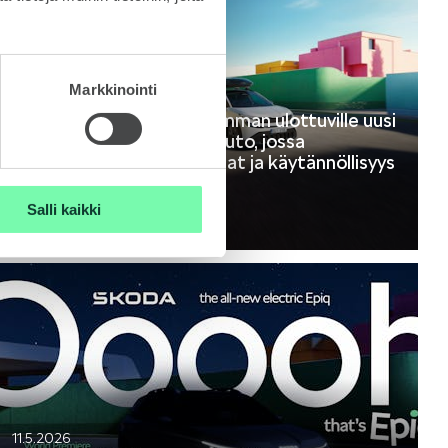
Markkinointi
19.5.2026
Škoda Epiq: entistä useamman ulottuville uusi
alkaen-tason täyssähköauto, jossa
yhdistyvät kompaktit mitat ja käytännöllisyys
jokapäiväisessä ajossa
Salli kaikki
Press-kit
11.5.2026