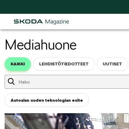
Mediahuone
Osastot
KAIKKI
LEHDISTÖTIEDOTTEET
UUTISET
AJANKOHTAISTA & UUTTA
Autoalan uuden teknologian esite