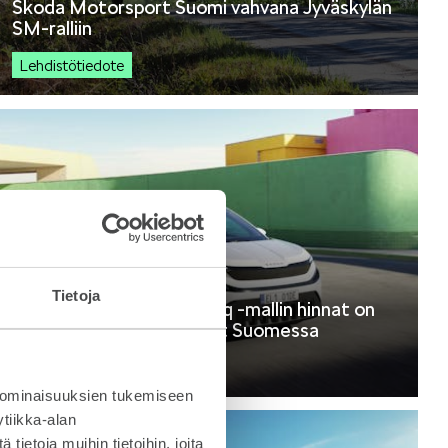
Škoda Motorsport Suomi vahvana Jyväskylän
SM-ralliin
Lehdistötiedote
25.5.2026
Tietoja
Täyssähköisen Škoda Epiq -mallin hinnat on
julkaistu ja myynti alkanut Suomessa
Lehdistötiedote
 ominaisuuksien tukemiseen
tiikka-alan
ietoja muihin tietoihin, joita