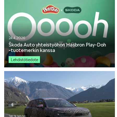
24.4.2026
Škoda Auto yhteistyöhön Hasbron Play-Doh
-tuotemerkin kanssa
Lehdistötiedote
26.3.2026