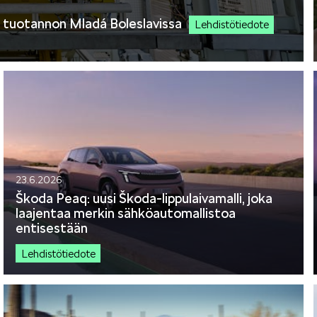
 tuotannon Mladá Boleslavissa
Lehdistötiedote
OCTAVIA
SCALA
23.6.2026
KODIAQ
SUPERB
Škoda Peaq: uusi Škoda-lippulaivamalli, joka
laajentaa merkin sähköautomallistoa
entisestään
Lehdistötiedote
EPIQ
PEAQ