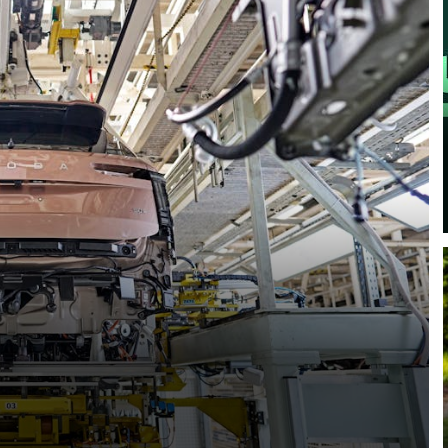
KOEAJOSSA
KAASUAUTO
KODA PALVELEE
VASTUULLISU
PONSOROINTI &
KLASSIKOT
YHTEISTYÖ