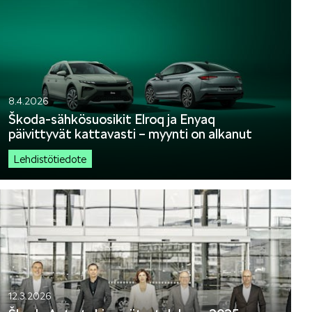
8.4.2026
Škoda-sähkösuosikit Elroq ja Enyaq
päivittyvät kattavasti – myynti on alkanut
Lehdistötiedote
12.3.2026