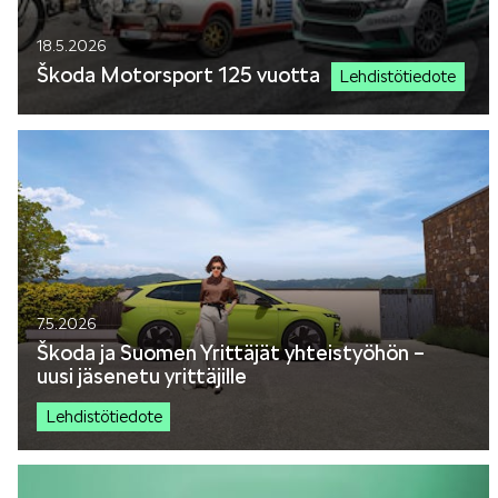
18.5.2026
Škoda Motorsport 125 vuotta
Lehdistötiedote
7.5.2026
Škoda ja Suomen Yrittäjät yhteistyöhön –
uusi jäsenetu yrittäjille
Lehdistötiedote