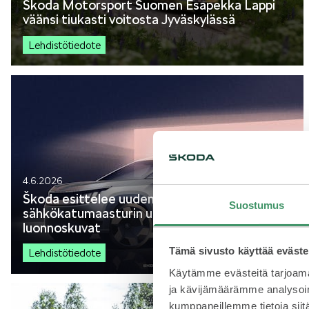
Škoda Motorsport Suomen Esapekka Lappi
väänsi tiukasti voitosta Jyväskylässä
Lehdistötiedote
4.6.2026
Škoda esittelee uuden Peaq-
Suostumus
sähkökatumaasturin ulkopuolen
luonnoskuvat
Tämä sivusto käyttää eväste
Lehdistötiedote
Käytämme evästeitä tarjoama
ja kävijämäärämme analysoim
kumppaneillemme tietoja siitä