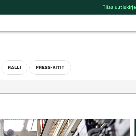
Tilaa uutiskirje
RALLI
PRESS-KITIT
LIFESTYLE
ŠKODA SPONSO