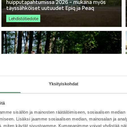
huipputapahtumissa 2026 – mukana myös
täyssähköiset uutuudet Epiq ja Peaq
Lehdistötiedote
29.5.2026
Škoda on Jukolan Viesti -
Yksityiskohdat
suunnistustapahtuman yhteistyökumppani
Kotkassa kesällä 2026
itä
Lehdistötiedote
mme sisällön ja mainosten räätälöimiseen, sosiaalisen median
iseen. Lisäksi jaamme sosiaalisen median, mainosalan ja analy
, miten käytät sivustoamme. Kumppanimme voivat yhdistää näitä t