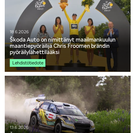
18.6.2026
Škoda Auto on nimittänyt maailmankuulun
maantiepyöräilijä Chris Froomen brändin
pyöräilylähettilääksi
Lehdistötiedote
13.6.2026