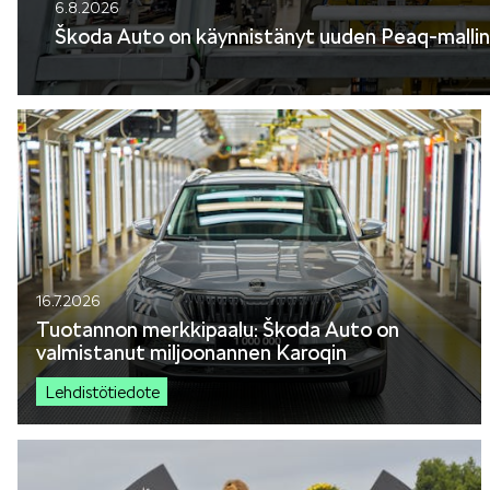
Mallit
6.8.2026
Škoda Auto on käynnistänyt uuden Peaq-mallin
FABIA
KAROQ
16.7.2026
Tuotannon merkkipaalu: Škoda Auto on
valmistanut miljoonannen Karoqin
Lehdistötiedote
ELROQ