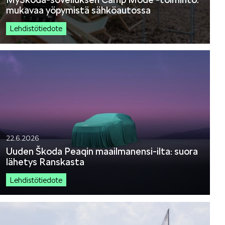
mukavaa yöpymistä sähköautossa
Lehdistötiedote
KAMIQ
ENYAQ
22.6.2026
Uuden Škoda Peaqin maailmanensi-ilta: suora
lähetys Ranskasta
Lehdistötiedote