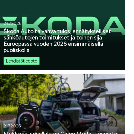
T
KUVASSA
24.7.2026
Škoda Autolta vahva tulos, ennätykselliset
sähköautojen toimitukset ja toinen sija
Euroopassa vuoden 2026 ensimmäisellä
puoliskolla
US
ŠKODA 130 VUOTTA
Lehdistötiedote
RALLI
21.7.2026
MyŠkoda-sovelluksen Camp Mode -toiminto: