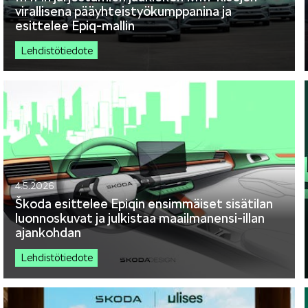
virallisena pääyhteistyökumppanina ja
esittelee Epiq-mallin
Lehdistötiedote
4.5.2026
Škoda esittelee Epiqin ensimmäiset sisätilan
luonnoskuvat ja julkistaa maailmanensi-illan
ajankohdan
Lehdistötiedote