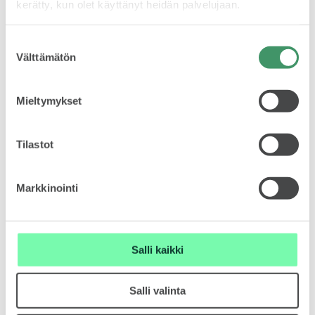
kerätty, kun olet käyttänyt heidän palvelujaan.
Tulevaisuuden auto on kuin olohuone
Kuvassa
ELROQ
Suostumuksen
Välttämätön
valinta
Mieltymykset
Tilastot
EPIQ
Markkinointi
23.9.2019
”Sillai kai”
Kuvassa
Salli kaikki
PEAQ
Salli valinta