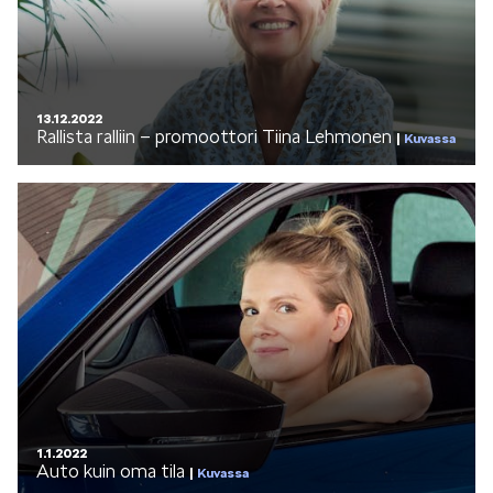
VASTUULLISUUS
13.12.2022
Rallista ralliin – promoottori Tiina Lehmonen
Kuvassa
ŠKODA 130 VUOTTA
ŠKODA MEDIASSA
1.1.2022
Auto kuin oma tila
Kuvassa