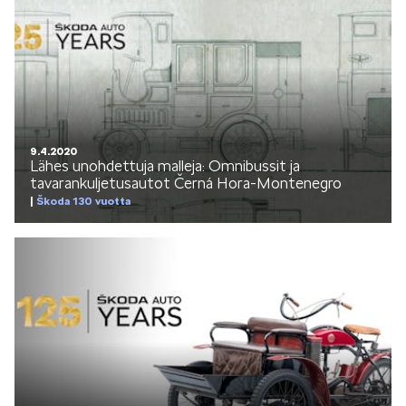
9.4.2020
Lähes unohdettuja malleja: Omnibussit ja
tavarankuljetusautot Černá Hora-Montenegro
Škoda 130 vuotta