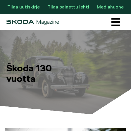
Tilaa uutiskirje
Tilaa painettu lehti
Mediahuone
Osastot
Škoda 130
vuotta
AJANKOHTAISTA & UUTTA