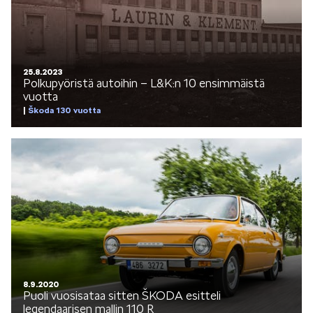
KODIAQ
25.8.2023
Polkupyöristä autoihin – L&K:n 10 ensimmäistä
vuotta
Škoda 130 vuotta
SUPERB
ENYAQ
8.9.2020
Puoli vuosisataa sitten ŠKODA esitteli
legendaarisen mallin 110 R