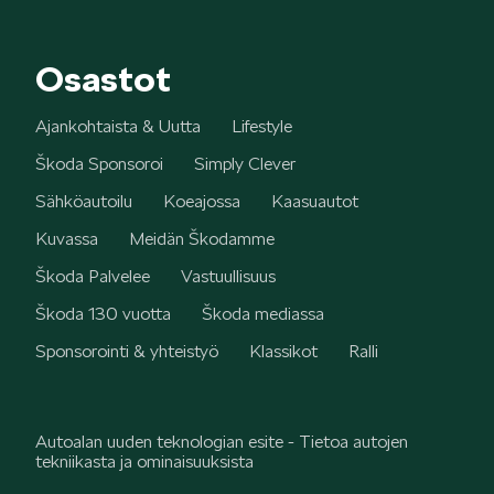
Osastot
Ajankohtaista & Uutta
Lifestyle
Škoda Sponsoroi
Simply Clever
Sähköautoilu
Koeajossa
Kaasuautot
Kuvassa
Meidän Škodamme
Škoda Palvelee
Vastuullisuus
Škoda 130 vuotta
Škoda mediassa
Sponsorointi & yhteistyö
Klassikot
Ralli
Autoalan uuden teknologian esite - Tietoa autojen
tekniikasta ja ominaisuuksista