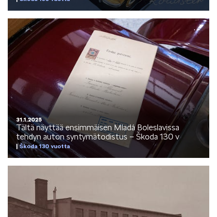
SCALA
KAMIQ
31.1.2025
Tältä näyttää ensimmäisen Mladá Boleslavissa
tehdyn auton syntymätodistus – Škoda 130 v
Škoda 130 vuotta
KAROQ