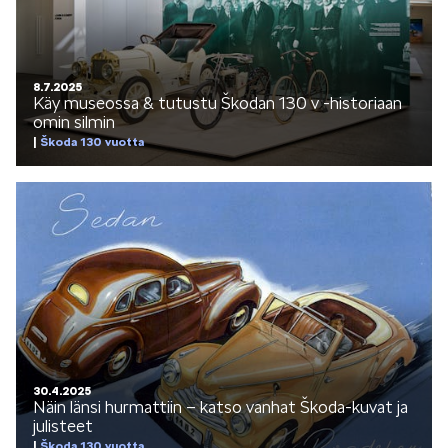
Mallit
8.7.2025
Käy museossa & tutustu Škodan 130 v -historiaan
omin silmin
Škoda 130 vuotta
FABIA
OCTAVIA
30.4.2025
Näin länsi hurmattiin – katso vanhat Škoda-kuvat ja
julisteet
Škoda 130 vuotta