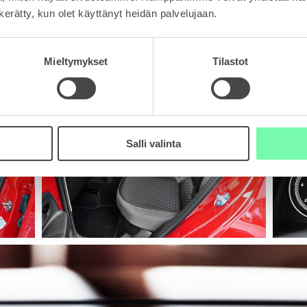
n kerätty, kun olet käyttänyt heidän palvelujaan.
ulkomittoihin nähden erinomaiset sisätilat.
Mieltymykset
Tilastot
Salli valinta