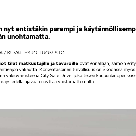
nyt entistäkin parempi ja käytännöllisemp
ään unohtamatta.
TA / KUVAT: ESKO TUOMISTO
ot tilat matkustajille ja tavaroille
ovat ennallaan, samoin erit
antieajon vakautta. Korkeatasoinen turvallisuus on Škodassa myös 
aina vakiovarusteena City Safe Drive, joka tekee kaupunkinopeuksis
örmäys edellä ajavaan näyttää väistämättömältä.