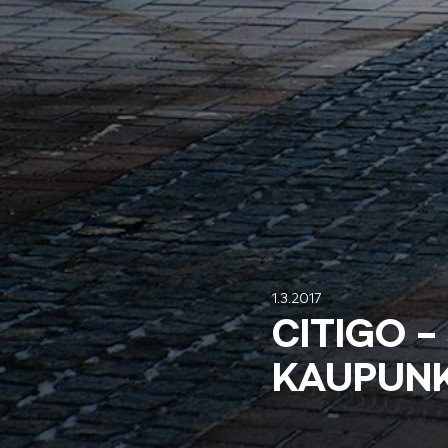
Mallit
FABIA
KAROQ
1.3.2017
CITIGO –
KAUPUNK
ELROQ