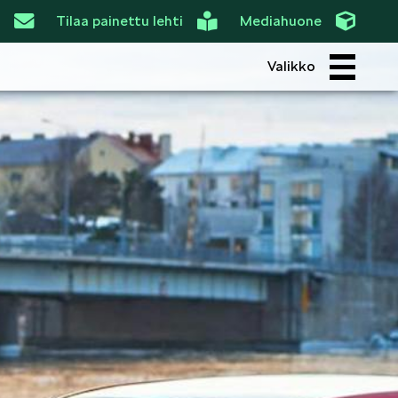
Tilaa painettu lehti
Mediahuone
Valikko
ROI
SIMPLY CLEVER