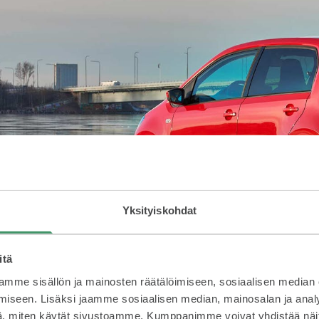
Yksityiskohdat
itä
mme sisällön ja mainosten räätälöimiseen, sosiaalisen median
iseen. Lisäksi jaamme sosiaalisen median, mainosalan ja analy
, miten käytät sivustoamme. Kumppanimme voivat yhdistää näitä t