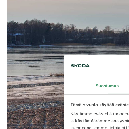
Suostumus
Tämä sivusto käyttää eväste
Käytämme evästeitä tarjoama
ja kävijämäärämme analysoim
kumppaneillemme tietoja siitä