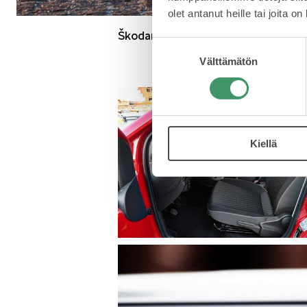
olet antanut heille tai joita o
Škodamaiseen tapaan Citigo tarjoaa 
Suostumuksen
Välttämätön
valinta
Kiellä