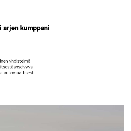
i arjen kumppani
yinen yhdistelmä
itsestäänselvyys.
sa automaattisesti