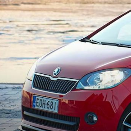
KOEAJOSSA
KAASUAUTO
KODA PALVELEE
VASTUULLISU
PONSOROINTI &
KLASSIKOT
YHTEISTYÖ