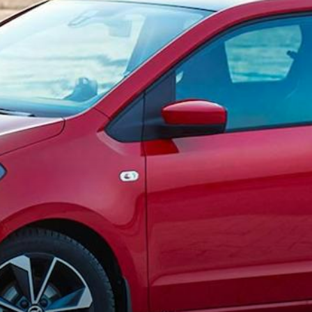
T
KUVASSA
US
ŠKODA 130 VUOTTA
RALLI