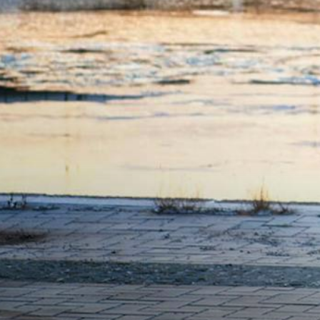
SÄHKÖAUTOILU
MEIDÄN ŠKODAMME
Š
S
ŠKODA MEDIASSA