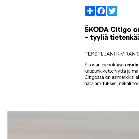
Share
Facebook
Twitter
ŠKODA Citigo on 
– tyyliä tietenk
TEKSTI: JANI KIVIRAN
Škodan pienokaisen
maini
kaupunkiketteryyttä ja ma
Citigossa on esimerkiksi 
hätäjarrutuksen, mikäli t