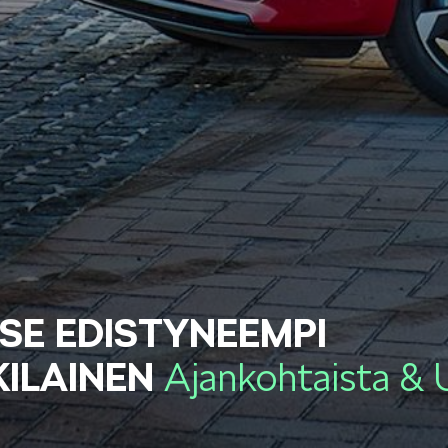
OCTAVIA
SCALA
KODIAQ
SUPERB
 SE EDISTYNEEMPI
ILAINEN
Ajankohtaista & 
EPIQ
PEAQ