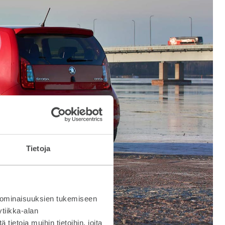
Tietoja
 ominaisuuksien tukemiseen
tiikka-alan
ietoja muihin tietoihin, joita