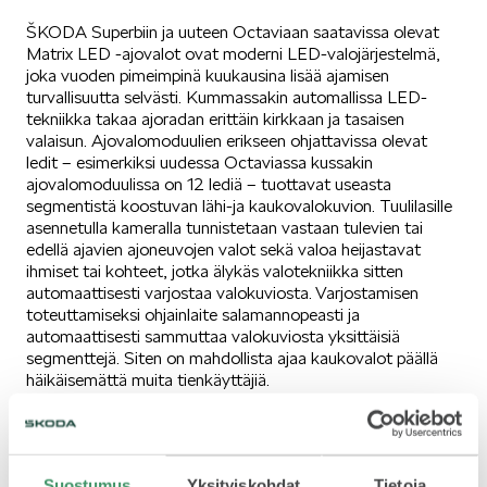
ŠKODA Superbiin ja uuteen Octaviaan saatavissa olevat
SÄHKÖAUTOILU
Matrix LED -ajovalot ovat moderni LED-valojärjestelmä,
joka vuoden pimeimpinä kuukausina lisää ajamisen
turvallisuutta selvästi. Kummassakin automallissa LED-
tekniikka takaa ajoradan erittäin kirkkaan ja tasaisen
valaisun. Ajovalomoduulien erikseen ohjattavissa olevat
ledit – esimerkiksi uudessa Octaviassa kussakin
ajovalomoduulissa on 12 lediä – tuottavat useasta
segmentistä koostuvan lähi-ja kaukovalokuvion. Tuulilasille
KOEAJOSSA
asennetulla kameralla tunnistetaan vastaan tulevien tai
edellä ajavien ajoneuvojen valot sekä valoa heijastavat
ihmiset tai kohteet, jotka älykäs valotekniikka sitten
automaattisesti varjostaa valokuviosta. Varjostamisen
toteuttamiseksi ohjainlaite salamannopeasti ja
automaattisesti sammuttaa valokuviosta yksittäisiä
segmenttejä. Siten on mahdollista ajaa kaukovalot päällä
KAASUAUTOT
häikäisemättä muita tienkäyttäjiä.
Mukautuvat ajovalotoiminnot erilaisiin
ajotilanteisiin
Suostumus
Yksityiskohdat
Tietoja