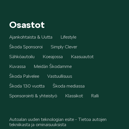
Mallit
Osastot
Ajankohtaista & Uutta
Lifestyle
Škoda Sponsoroi
Simply Clever
FABIA
Sähköautoilu
Koeajossa
Kaasuautot
Kuvassa
Meidän Škodamme
Škoda Palvelee
Vastuullisuus
Škoda 130 vuotta
Škoda mediassa
OCTAVIA
Sponsorointi & yhteistyö
Klassikot
Ralli
Autoalan uuden teknologian esite - Tietoa autojen
tekniikasta ja ominaisuuksista