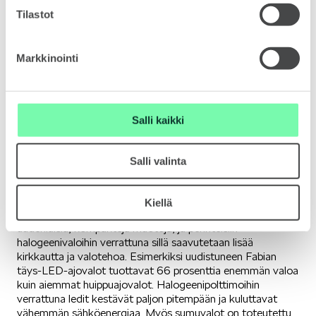
Tilastot
VASTUULLISUUS
Markkinointi
Myös SCALA-, KAMIQ- sekä KAROQ -malleissa on
joko osittain LED-tekniikalla toteutetut ajovalot tai
huippuversiona ajotilanteeseen mukautuvat täys-
Salli kaikki
LED-ajovalot.
ŠKODA 130 VUOTTA
Salli valinta
LED-tekniikka lisää kirkkautta ja valotehoa
Moderni LED-valotekniikka suo muotoilijoille uusia
Kiellä
mahdollisuuksia käyttää lasia, kristallimaisia elementtejä ja
uudenlaisia, kompakteja muotoja, ja perinteisiin
halogeenivaloihin verrattuna sillä saavutetaan lisää
kirkkautta ja valotehoa. Esimerkiksi uudistuneen Fabian
ŠKODA MEDIASSA
täys-LED-ajovalot tuottavat 66 prosenttia enemmän valoa
kuin aiemmat huippuajovalot. Halogeenipolttimoihin
verrattuna ledit kestävät paljon pitempään ja kuluttavat
vähemmän sähköenergiaa. Myös sumuvalot on toteutettu