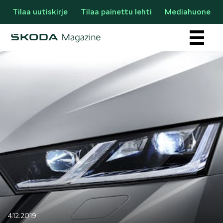
Tilaa uutiskirje
Tilaa painettu lehti
Mediahuone
Osastot
AJANKOHTAISTA & UUTTA
4.12.2019