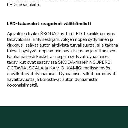
LED-moduuleilla.
SPONSOROINTI & YHTEISTYÖ
LED-takavalot reagoivat välittömästi
Ajovalojen lisäksi ŠKODA käyttää LED-tekniikkaa myös
takavaloissa. Erityisesti jarruvalojen nopea syttyminen ja
kirkkaus lisäävät auton aktiivista turvallisuutta, sillä takana
tulevat pystyvät nopeammin havaitsemaan jarruttamisen.
Nauhamaisesti keskeltä ulospäin syttyvät dynaamiset
takavilkut ovat saatavissa ŠKODA-malleihin SUPERB,
KLASSIKOT
OCTAVIA, SCALA ja KAMIQ. KAMIQ-mallissa myös
etuvilkut ovat dynaamiset. Dynaamiset vilkut parantavat
havaittavuutta ja korostavat auton dynaamista
kokonaisilmettä.
RALLI