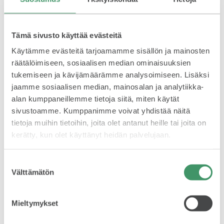
Matrix LED -ajovaloissa on myös mukautuvia
valotoimintoja erilaisia ajotilanteita ja säätiloja varten. Etevä
KUVASSA
järjestelmä esimerkiksi tunnistaa ajonopeuden ja navigoinnin
Tämä sivusto käyttää evästeitä
GPS-tietojen perusteella ajamisen kaupungissa, maantiellä
tai moottoritiellä, ja säätää tietojen mukaisesti ajokaistan
Käytämme evästeitä tarjoamamme sisällön ja mainosten
reuna-alueen valaisun tai kytkee aktiiviset kaarrevalot
räätälöimiseen, sosiaalisen median ominaisuuksien
päälle. Sateessa tai muutoin huonossa säässä
tukemiseen ja kävijämäärämme analysoimiseen. Lisäksi
kääntymisvalot ja kaarrevalot valaisevat auton
jaamme sosiaalisen median, mainosalan ja analytiikka-
lähietualuetta tehokkaammin. Katumaasturimalleihin
alan kumppaneillemme tietoja siitä, miten käytät
KODIAQ, KAROQ ja KAMIQ sekä perheautomalliin
MEIDÄN ŠKODAMME
SCALA on saatavissa täys-LED-ajovalot, joissa on
sivustoamme. Kumppanimme voivat yhdistää näitä
ajotilanteeseen sopeutuvat toiminnot (AFS-toiminnot).
tietoja muihin tietoihin, joita olet antanut heille tai joita on
kerätty, kun olet käyttänyt heidän palvelujaan.
Suostumuksen
Välttämätön
valinta
ŠKODA PALVELEE
Mieltymykset