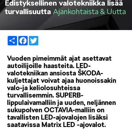
Edistyksellinen valotekniikka lisää
LIFESTYLE
turvallisuutta
Ajankohtaista & Uutta
Share
Facebook
Twitter
ŠKODA SPONSOROI
Vuoden pimeimmät ajat asettavat
autoilijoille haasteita. LED-
valotekniikan ansiosta ŠKODA-
kuljettajat voivat ajaa huonoissakin
valo-ja keliolosuhteissa
turvallisemmin. SUPERB-
SIMPLY CLEVER
lippulaivamalliin ja uuden, neljännen
sukupolven OCTAVIA-malliin on
tavallisten LED-ajovalojen lisäksi
saatavissa Matrix LED -ajovalot.