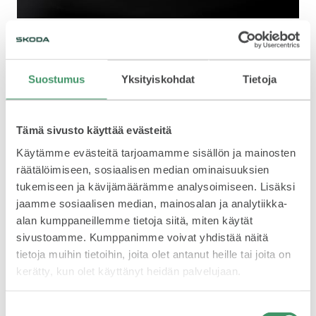
SPONSOROINTI & YHTEISTYÖ
Suostumus
Yksityiskohdat
Tietoja
Tämä sivusto käyttää evästeitä
Käytämme evästeitä tarjoamamme sisällön ja mainosten
KLASSIKOT
räätälöimiseen, sosiaalisen median ominaisuuksien
tukemiseen ja kävijämäärämme analysoimiseen. Lisäksi
jaamme sosiaalisen median, mainosalan ja analytiikka-
alan kumppaneillemme tietoja siitä, miten käytät
sivustoamme. Kumppanimme voivat yhdistää näitä
tietoja muihin tietoihin, joita olet antanut heille tai joita on
kerätty, kun olet käyttänyt heidän palvelujaan.
RALLI
Suostumuksen