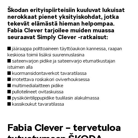
Škodan erityispiirteisiin kuuluvat lukuisat
KODIAQ
nerokkaat pienet yksityiskohdat, jotka
tekevät elämästä hieman helpompaa.
Fabia Clever tarjoilee muiden muassa
seuraavat Simply Clever -ratkaisut:
■ jääraappa polttoaineen täyttöaukon kannessa, raapan
keskiosa toimii lisäksi suurennuslasina
■ sateenvarjon pidike ja sateenvarjo etumatkustajan
SUPERB
istuimen alla
■ kuormansidontaverkot tavaratilassa
■ irrotettava roskakori oviverhouksessa
■ multimedialaitteen pidike
■ pullotelineet ovitaskuissa
■ pysäköintilippupidike tuulilasin alakulmassa
■ kassikoukut tavaratilassa
ENYAQ
Fabia Clever – tervetuloa