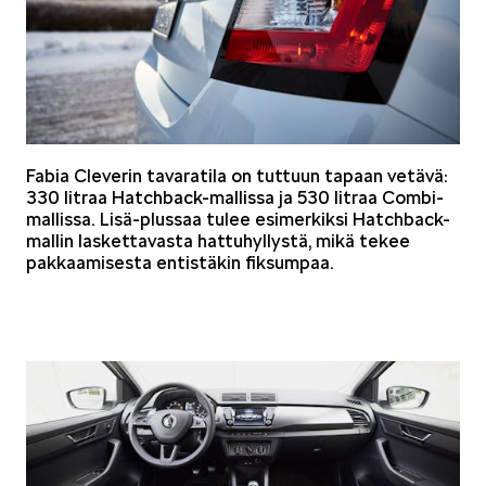
KUVASSA
Fabia Cleverin tavaratila on tuttuun tapaan vetävä:
330 litraa Hatchback-mallissa ja 530 litraa Combi-
mallissa. Lisä-plussaa tulee esimerkiksi Hatchback-
MEIDÄN ŠKODAMME
mallin laskettavasta hattuhyllystä, mikä tekee
pakkaamisesta entistäkin fiksumpaa.
ŠKODA PALVELEE