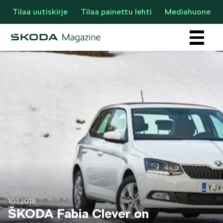
Tilaa uutiskirje
Tilaa painettu lehti
Mediahuone
Osastot
AJANKOHTAISTA & UUTTA
10.1.2018
ŠKODA Fabia Clever on