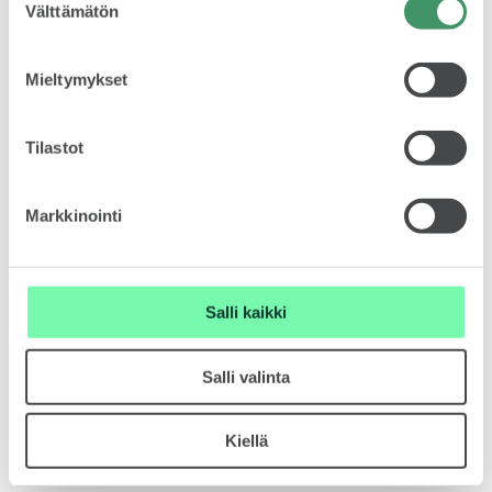
Välttämätön
valinta
Mallit
Mieltymykset
Tilastot
FABIA
Markkinointi
Salli kaikki
OCTAVIA
Salli valinta
Kiellä