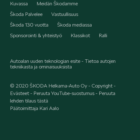
Kuvassa
Meidän Škodamme
Škoda Palvelee
Vastuullisuus
Škoda 130 vuotta
Škoda mediassa
Sponsorointi & yhteistyö
Klassikot
Ralli
Autoalan uuden teknologian esite - Tietoa autojen
tekniikasta ja ominaisuuksista
© 2020 ŠKODA Helkama-Auto Oy -
Copyright
-
Evästeet
-
Peruuta YouTube-suostumus
-
Peruuta
lehden tilaus tästä
Päätoimittaja Kari Aalo