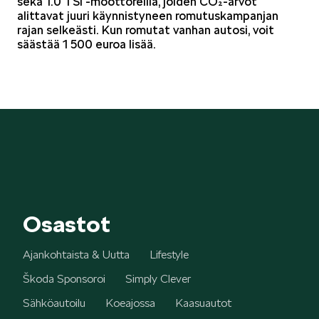
sekä 1.0 TSI -moottoreilla, joiden CO₂-arvot
alittavat juuri käynnistyneen romutuskampanjan
rajan selkeästi. Kun romutat vanhan autosi, voit
säästää 1 500 euroa lisää.
Osastot
Ajankohtaista & Uutta
Lifestyle
Škoda Sponsoroi
Simply Clever
Sähköautoilu
Koeajossa
Kaasuautot