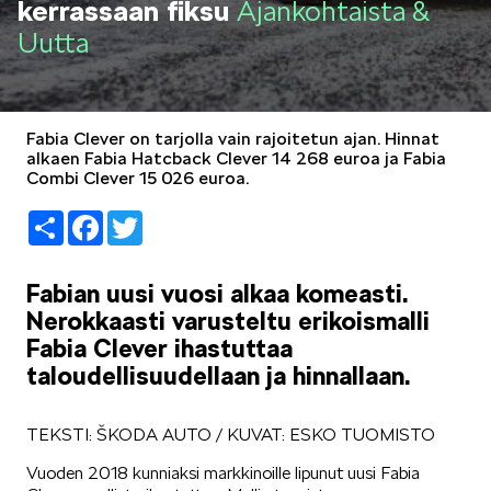
kerrassaan fiksu
Ajankohtaista &
LIFESTYLE
Uutta
Fabia Clever on tarjolla vain rajoitetun ajan. Hinnat
alkaen Fabia Hatcback Clever 14 268 euroa ja Fabia
Combi Clever 15 026 euroa.
ŠKODA SPONSOROI
Share
Facebook
Twitter
Fabian uusi vuosi alkaa komeasti.
Nerokkaasti varusteltu erikoismalli
Fabia Clever ihastuttaa
SIMPLY CLEVER
taloudellisuudellaan ja hinnallaan.
TEKSTI: ŠKODA AUTO / KUVAT: ESKO TUOMISTO
Vuoden 2018 kunniaksi markkinoille lipunut uusi Fabia