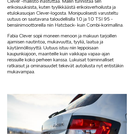
Clever -mallisto ihastuttaa. Mallin tunnistaa sen
erikoisuuksista, kuten tyylikkäästä erikoisverhoilusta ja
SÄHKÖAUTOILU
etulokasuojan Clever-logosta. Monipuolisesti varusteltu
uutuus on saatavana taloudellisilla 1.0 ja 1.0 TSI 95 -
bensiinimoottoreilla niin Hatcback- kuin Combi-korimallina.
Fabia Clever sopii moneen menoon ja makuun tarjoillen
ajamisen nautintoa, mukavuutta, tyyliä, laatua ja
käytännöllisyyttä. Uutuus istuu niin leppoisaan
kaupunkiajoon, maanteille kuin vaikkapa vapaa-ajan
KOEAJOSSA
reissuille koko perheen kanssa. Lukuisat toiminnalliset
ratkaisut ja ominaisuudet tekevät autoilusta nyt entistäkin
mukavampaa.
KAASUAUTOT