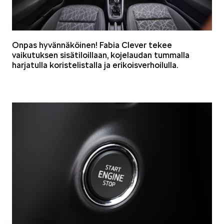
VASTUULLISUUS
Onpas hyvännäköinen! Fabia Clever tekee
vaikutuksen sisätiloillaan, kojelaudan tummalla
harjatulla koristelistalla ja erikoisverhoilulla.
ŠKODA 130 VUOTTA
ŠKODA MEDIASSA