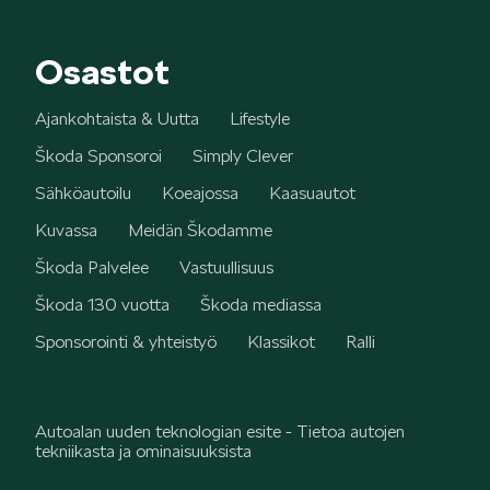
Osastot
Ajankohtaista & Uutta
Lifestyle
Škoda Sponsoroi
Simply Clever
Sähköautoilu
Koeajossa
Kaasuautot
Kuvassa
Meidän Škodamme
Škoda Palvelee
Vastuullisuus
Škoda 130 vuotta
Škoda mediassa
Sponsorointi & yhteistyö
Klassikot
Ralli
Autoalan uuden teknologian esite - Tietoa autojen
tekniikasta ja ominaisuuksista