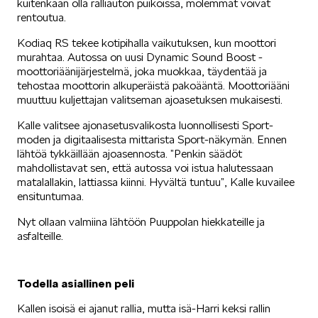
kuitenkaan olla ralliauton puikoissa, molemmat voivat
rentoutua.
Mallit
Kodiaq RS tekee kotipihalla vaikutuksen, kun moottori
murahtaa. Autossa on uusi Dynamic Sound Boost -
moottoriäänijärjestelmä, joka muokkaa, täydentää ja
tehostaa moottorin alkuperäistä pakoääntä. Moottoriääni
muuttuu kuljettajan valitseman ajoasetuksen mukaisesti.
FABIA
Kalle valitsee ajonasetusvalikosta luonnollisesti Sport-
moden ja digitaalisesta mittarista Sport-näkymän. Ennen
lähtöä tykkäillään ajoasennosta. ”Penkin säädöt
mahdollistavat sen, että autossa voi istua halutessaan
matalallakin, lattiassa kiinni. Hyvältä tuntuu”, Kalle kuvailee
ensituntumaa.
Nyt ollaan valmiina lähtöön Puuppolan hiekkateille ja
OCTAVIA
asfalteille.
Todella asiallinen peli
Kallen isoisä ei ajanut rallia, mutta isä-Harri keksi rallin