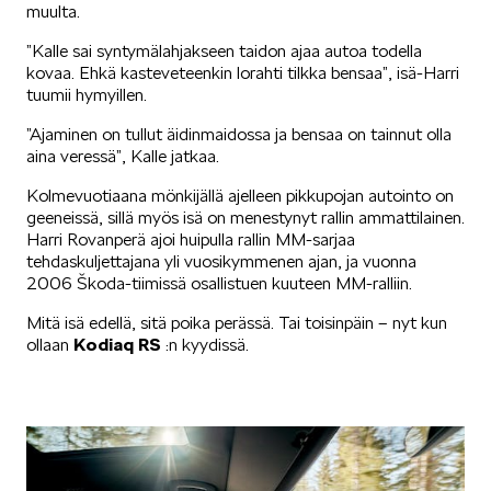
muulta.
”Kalle sai syntymälahjakseen taidon ajaa autoa todella
kovaa. Ehkä kasteveteenkin lorahti tilkka bensaa”, isä-Harri
VASTUULLISUUS
tuumii hymyillen.
”Ajaminen on tullut äidinmaidossa ja bensaa on tainnut olla
aina veressä”, Kalle jatkaa.
Kolmevuotiaana mönkijällä ajelleen pikkupojan autointo on
geeneissä, sillä myös isä on menestynyt rallin ammattilainen.
Harri Rovanperä ajoi huipulla rallin MM-sarjaa
ŠKODA 130 VUOTTA
tehdaskuljettajana yli vuosikymmenen ajan, ja vuonna
2006 Škoda-tiimissä osallistuen kuuteen MM-ralliin.
Mitä isä edellä, sitä poika perässä. Tai toisinpäin – nyt kun
ollaan
Kodiaq RS
:n kyydissä.
ŠKODA MEDIASSA