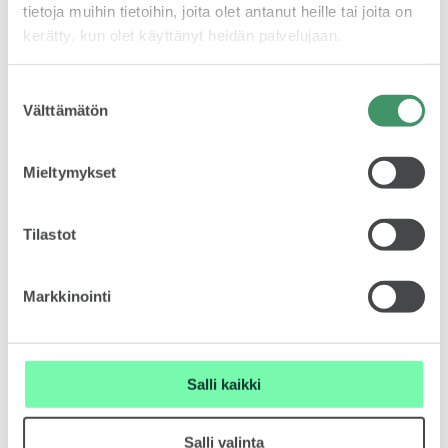
tietoja muihin tietoihin, joita olet antanut heille tai joita on
kerätty, kun olet käyttänyt heidän palvelujaan.
ELROQ
Suostumuksen
Välttämätön
valinta
Mieltymykset
EPIQ
Tilastot
Markkinointi
PEAQ
Salli kaikki
Salli valinta