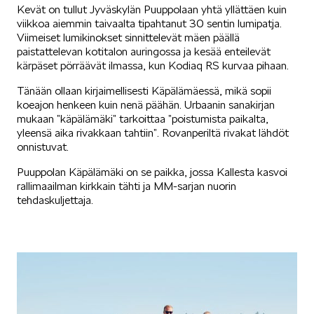
Kevät on tullut Jyväskylän Puuppolaan yhtä yllättäen kuin
viikkoa aiemmin taivaalta tipahtanut 30 sentin lumipatja.
SÄHKÖAUTOILU
Viimeiset lumikinokset sinnittelevät mäen päällä
paistattelevan kotitalon auringossa ja kesää enteilevät
kärpäset pörräävät ilmassa, kun Kodiaq RS kurvaa pihaan.
Tänään ollaan kirjaimellisesti Käpälämäessä, mikä sopii
koeajon henkeen kuin nenä päähän. Urbaanin sanakirjan
mukaan ”käpälämäki” tarkoittaa ”poistumista paikalta,
yleensä aika rivakkaan tahtiin”. Rovanperiltä rivakat lähdöt
KOEAJOSSA
onnistuvat.
Puuppolan Käpälämäki on se paikka, jossa Kallesta kasvoi
rallimaailman kirkkain tähti ja MM-sarjan nuorin
tehdaskuljettaja.
KAASUAUTOT