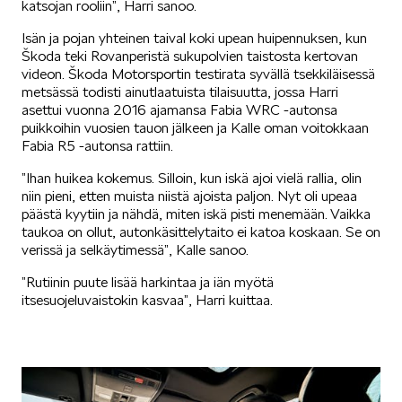
katsojan rooliin”, Harri sanoo.
Isän ja pojan yhteinen taival koki upean huipennuksen, kun
Škoda teki Rovanperistä sukupolvien taistosta kertovan
videon. Škoda Motorsportin testirata syvällä tsekkiläisessä
metsässä todisti ainutlaatuista tilaisuutta, jossa Harri
asettui vuonna 2016 ajamansa Fabia WRC -autonsa
puikkoihin vuosien tauon jälkeen ja Kalle oman voitokkaan
Fabia R5 -autonsa rattiin.
”Ihan huikea kokemus. Silloin, kun iskä ajoi vielä rallia, olin
niin pieni, etten muista niistä ajoista paljon. Nyt oli upeaa
päästä kyytiin ja nähdä, miten iskä pisti menemään. Vaikka
taukoa on ollut, autonkäsittelytaito ei katoa koskaan. Se on
verissä ja selkäytimessä”, Kalle sanoo.
”Rutiinin puute lisää harkintaa ja iän myötä
itsesuojeluvaistokin kasvaa”, Harri kuittaa.