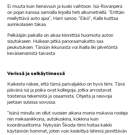
Ei muuta kuin tiensivuun ja kuski vaihtoon. Isä-Rovanperä
on pojan kanssa samoilla linjoilla heti alkumetreillä. ”Erittäin
miellyttävä auto ajaa”, Harri sanoo. ”Eikö”, Kalle kuittaa
aurinkolasien takaa.
Pelkääjän paikalla on aikaa kiinnittää huomiota auton
sisutukseen. Huikean pitkä panoraamakatto saa
peukutuksen. Tänään ikkunasta voi ihailla liki pilvetöntä
keväisensinistä taivasta.
Verissä ja selkäytimessä
Kaikesta näkee, että tämä parivaljakko on hyvä tiimi. Tänä
päivänä isä ja poika ovat kollegoja, jotka arvostavat
toistensa tekemistä ja osaamista. Ohjeita ja neuvoja
jaetaan sulassa sovussa.
”Isänä minulla on ollut vuosien aikana monia mukavia rooleja
niin mekaanikkona, autokuskina, kokkina kuin
koordinaattorina. Nykyään Škoda-tiimi hoitaa kaikki
käytännön hommat, joten voin keskittyä lähinnä jännittävän