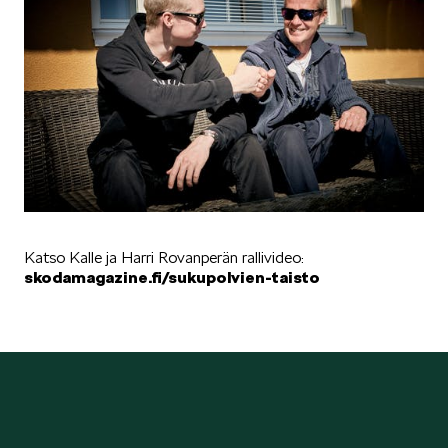
Katso Kalle ja Harri Rovanperän rallivideo:
skodamagazine.fi/sukupolvien-taisto