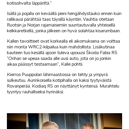
kotisohvalta läppäriltä.”
Isällä ja pojalla on keväällä pieni hengähdystauko ennen kuin
rallikausi pärähtää taas täysillä käyntiin. Vauhtia otetaan
Ruotsin ja Norjan rajamaisemiin suuntautuvalla yhteisellä
kelkkaretkellä, jonka jälkeen on hyvä solahtaa kisarumbaan.
Kallen tavoitteet ovat korkealla eli aikomuksena on voittaa
niin monta WRC2-kilpailua kuin mahdollista. Lisäkutinaa
kauteen tuo kesällä ajoon tuleva upouusi Škoda Fabia R5.
”Onhan se upeaa saada alle uusi auto, jota on jo jonkin
aikaa päässyt testaamaan”, Kalle pohtii.
Kierros Puuppolan lähimaastossa on tehty ja ympyrä
sulkeutuu. Aurinkoisella kotipihalla on kaksi tyytyväistä
Rovanperää. Kodiaq RS on näyttänyt kyntensä. Murahtelu
tyyntyy rauhalliseksi hyrinäksi.