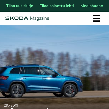
Tilaa uutiskirje
Tilaa painettu lehti
Mediahuone
Osastot
AJANKOHTAISTA & UUTTA
29.7.2019