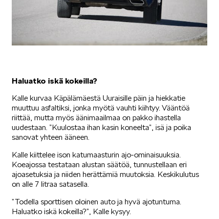
Haluatko iskä kokeilla?
Kalle kurvaa Käpälämäestä Uuraisille päin ja hiekkatie
muuttuu asfaltiksi, jonka myötä vauhti kiihtyy. Vääntöä
riittää, mutta myös äänimaailmaa on pakko ihastella
uudestaan. ”Kuulostaa ihan kasin koneelta”, isä ja poika
sanovat yhteen ääneen.
Kalle kiittelee ison katumaasturin ajo-ominaisuuksia.
Koeajossa testataan alustan säätöä, tunnustellaan eri
ajoasetuksia ja niiden herättämiä muutoksia. Keskikulutus
on alle 7 litraa satasella.
”Todella sporttisen oloinen auto ja hyvä ajotuntuma.
Haluatko iskä kokeilla?”, Kalle kysyy.