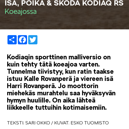
ISÄ, POIKA & ŠKODA KODIAQ RS
LIFESTYLE
Koeajossa
Share
Facebook
Twitter
ŠKODA SPONSOROI
Kodiaqin sporttinen malliversio on
kuin tehty tätä koeajoa varten.
Tunnelma tiivistyy, kun ratin taakse
istuu Kalle Rovanperä ja viereen isä
Harri Rovanperä. Jo moottorin
miehekäs murahtelu saa hyväksyvän
SIMPLY CLEVER
hymyn huulille. On aika lähteä
liikkeelle tuttuihin kotimaisemiin.
TEKSTI: SARI OKKO / KUVAT: ESKO TUOMISTO