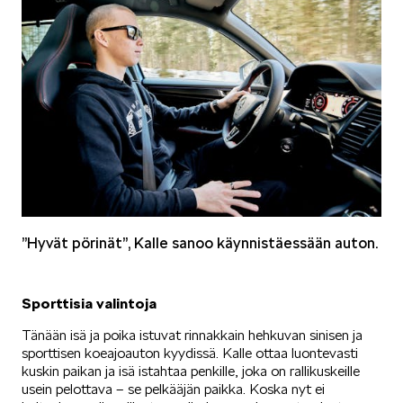
SPONSOROINTI & YHTEISTYÖ
KLASSIKOT
”Hyvät pörinät”, Kalle sanoo käynnistäessään auton.
Sporttisia valintoja
Tänään isä ja poika istuvat rinnakkain hehkuvan sinisen ja
RALLI
sporttisen koeajoauton kyydissä. Kalle ottaa luontevasti
kuskin paikan ja isä istahtaa penkille, joka on rallikuskeille
usein pelottava – se pelkääjän paikka. Koska nyt ei