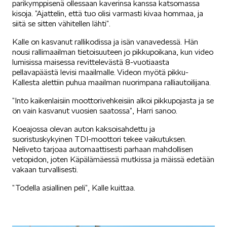
parikymppisenä ollessaan kaverinsa kanssa katsomassa
kisoja. ”Ajattelin, että tuo olisi varmasti kivaa hommaa, ja
SCALA
siitä se sitten vähitellen lähti”.
Kalle on kasvanut rallikodissa ja isän vanavedessä. Hän
nousi rallimaailman tietoisuuteen jo pikkupoikana, kun video
lumisissa maisessa revittelevästä 8-vuotiaasta
pellavapäästä levisi maailmalle. Videon myötä pikku-
Kallesta alettiin puhua maailman nuorimpana ralliautoilijana.
KAMIQ
”Into kaikenlaisiin moottorivehkeisiin alkoi pikkupojasta ja se
on vain kasvanut vuosien saatossa”, Harri sanoo.
Koeajossa olevan auton kaksoisahdettu ja
suoristuskykyinen TDI-moottori tekee vaikutuksen.
Neliveto tarjoaa automaattisesti parhaan mahdollisen
vetopidon, joten Käpälämäessä mutkissa ja mäissä edetään
vakaan turvallisesti.
KAROQ
”Todella asiallinen peli”, Kalle kuittaa.