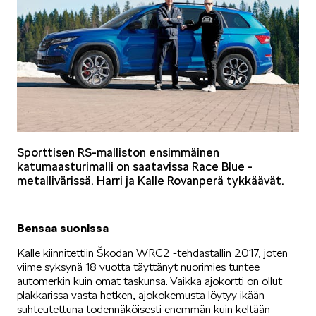
KUVASSA
MEIDÄN ŠKODAMME
Sporttisen RS-malliston ensimmäinen
katumaasturimalli on saatavissa Race Blue -
metallivärissä. Harri ja Kalle Rovanperä tykkäävät.
Bensaa suonissa
Kalle kiinnitettiin Škodan WRC2 -tehdastallin 2017, joten
ŠKODA PALVELEE
viime syksynä 18 vuotta täyttänyt nuorimies tuntee
automerkin kuin omat taskunsa. Vaikka ajokortti on ollut
plakkarissa vasta hetken, ajokokemusta löytyy ikään
suhteutettuna todennäköisesti enemmän kuin keltään