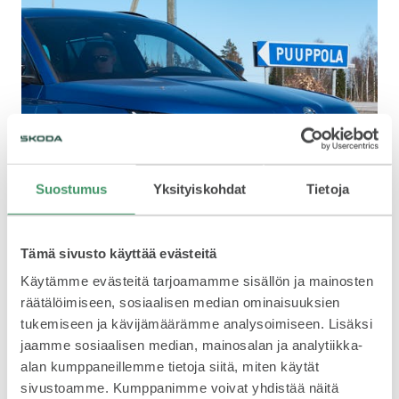
KODIAQ
SUPERB
Suostumus
Yksityiskohdat
Tietoja
Kodiaq RS kohtasi isän ja pojan kotikulmilla.
Tämä sivusto käyttää evästeitä
Käytämme evästeitä tarjoamamme sisällön ja mainosten
räätälöimiseen, sosiaalisen median ominaisuuksien
ENYAQ
tukemiseen ja kävijämäärämme analysoimiseen. Lisäksi
jaamme sosiaalisen median, mainosalan ja analytiikka-
alan kumppaneillemme tietoja siitä, miten käytät
sivustoamme. Kumppanimme voivat yhdistää näitä