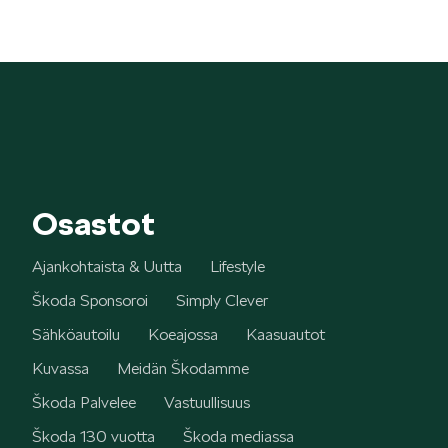
Mallit
FABIA
Osastot
Ajankohtaista & Uutta
Lifestyle
Škoda Sponsoroi
Simply Clever
OCTAVIA
Sähköautoilu
Koeajossa
Kaasuautot
Kuvassa
Meidän Škodamme
Škoda Palvelee
Vastuullisuus
Škoda 130 vuotta
Škoda mediassa