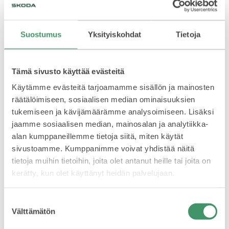
KUVASSA
Suostumus
Yksityiskohdat
Tietoja
Tämä sivusto käyttää evästeitä
Kopecky kärkeen – Veiby lauantain nopein
Käytämme evästeitä tarjoamamme sisällön ja mainosten
räätälöimiseen, sosiaalisen median ominaisuuksien
Lauantain toisella erikoiskokeella WRC2-luokkaa johtanut
MEIDÄN ŠKODAMME
tukemiseen ja kävijämäärämme analysoimiseen. Lisäksi
Lefevbre joutui keskeyttämään jousitusrikon takia. Näin Jan
Kopecky onnistui nousemaan kärkeen yli minuutin erolla.
jaamme sosiaalisen median, mainosalan ja analytiikka-
Veiby löytyi seitsemänneltä sijalta. Matkaa palkintopalliin oli
alan kumppaneillemme tietoja siitä, miten käytät
noin kaksi minuuttia. Veibyn huima vauhti ja
sivustoamme. Kumppanimme voivat yhdistää näitä
kanssakilpailijoiden epäonni nosti Veibyn jo kolmannelle
tietoja muihin tietoihin, joita olet antanut heille tai joita on
sijalle, kun kuljettajat saapuivat lauantain yötauolle.
kerätty, kun olet käyttänyt heidän palvelujaan.
-Tavoite oli nousta palkintokorokepaikoille tänään.
ŠKODA PALVELEE
Onnistuimme siinä ja olen todella iloinen suorituksestamme,
Suostumuksen
totesi Veiby.
Välttämätön
valinta
Lauantain seitsemästä erikoiskokeesta kuusi päättyi Veibyn