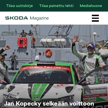
Tilaa uutiskirje
Tilaa painettu lehti
Mediahuone
Osastot
AJANKOHTAISTA & UUTTA
10.6.2018
Jan Kopecky selkeään voittoon