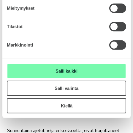
voittoon. Jäljelle jäänen erikoiskokeen voitti Jan Kopecky.
Mieltymykset
Kopecky varmoin ottein voittoon – Veiby täydensi Škoda
Motorsportin kaksoisvoiton
VASTUULLISUUS
Tilastot
Markkinointi
ŠKODA 130 VUOTTA
Salli kaikki
Salli valinta
Kiellä
ŠKODA MEDIASSA
Sunnuntaina ajetut neljä erikoiskoetta, eivät horjuttaneet