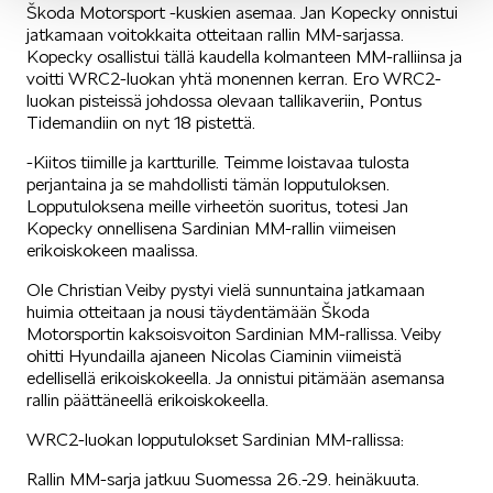
Škoda Motorsport -kuskien asemaa. Jan Kopecky onnistui
jatkamaan voitokkaita otteitaan rallin MM-sarjassa.
Kopecky osallistui tällä kaudella kolmanteen MM-ralliinsa ja
voitti WRC2-luokan yhtä monennen kerran. Ero WRC2-
SPONSOROINTI & YHTEISTYÖ
luokan pisteissä johdossa olevaan tallikaveriin, Pontus
Tidemandiin on nyt 18 pistettä.
-Kiitos tiimille ja kartturille. Teimme loistavaa tulosta
perjantaina ja se mahdollisti tämän lopputuloksen.
Lopputuloksena meille virheetön suoritus, totesi Jan
Kopecky onnellisena Sardinian MM-rallin viimeisen
erikoiskokeen maalissa.
KLASSIKOT
Ole Christian Veiby pystyi vielä sunnuntaina jatkamaan
huimia otteitaan ja nousi täydentämään Škoda
Motorsportin kaksoisvoiton Sardinian MM-rallissa. Veiby
ohitti Hyundailla ajaneen Nicolas Ciaminin viimeistä
edellisellä erikoiskokeella. Ja onnistui pitämään asemansa
rallin päättäneellä erikoiskokeella.
RALLI
WRC2-luokan lopputulokset Sardinian MM-rallissa:
Rallin MM-sarja jatkuu Suomessa 26.-29. heinäkuuta.