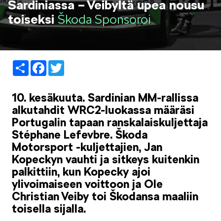
Sardiniassa – Veibyltä upea nousu
LIFESTYLE
toiseksi
Škoda Sponsoroi
Share
Facebook
Twitter
ŠKODA SPONSOROI
10. kesäkuuta. Sardinian MM-rallissa
alkutahdit WRC2-luokassa määräsi
Portugalin tapaan ranskalaiskuljettaja
Stéphane Lefevbre. Škoda
Motorsport -kuljettajien, Jan
Kopeckyn vauhti ja sitkeys kuitenkin
SIMPLY CLEVER
palkittiin, kun Kopecky ajoi
ylivoimaiseen voittoon ja Ole
Christian Veiby toi Škodansa maaliin
toisella sijalla.