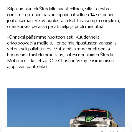
Kilpailun alku oli Škodalle haasteellinen, sillä Lefevbre
SÄHKÖAUTOILU
onnistui repimään päivän loppuun itselleen 14 sekunnin
johtoaseman. Veiby puolestaan kohtasi isompia ongelmia,
ollen kärkeä perässä peräti neljä ja puoli minuuttia.
-Onneksi pääsimme huoltoon asti. Kuudennella
erikoiskokeella meille tuli ongelmia ripustusten kanssa ja
vetoakseli pullahti ulos. Mutta pääsimme huoltoon ja
huomenna taistelemme taas, totesi norjalainen Škoda
KOEAJOSSA
Motorport -kuljettaja Ole Christian Veiby ensimmäisen
ajopäivän päätteeksi.
KAASUAUTOT