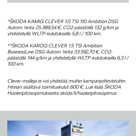
*ŠKODA KAMIQ CLEVER 1.0 TSI 110 Ambition DSG
Autom. hinta 25.389,54 €, CO2-päästöllä 132 g/km ja
yhdistetyllä WLTP-kulutuksella 5,8 l / 100 km.
**ŠKODA KAROQ CLEVER 1.5 TSI Ambition
BusinessLine DSG Autom. hinta 33.592,70 €, CO2-
päästöllä 144 g/km ja yhdistetyllä WLTP-kulutuksella 6,3 l /
100 km.
Clever-malleja ei voi yhdistää muihin kampanjoihin/etuihin.
Hinnan sisältävä toimituskulut 600 €. Lue lisää ŠKODA
Huolenpitosopimuksesta skoda.fi/huolenpitosopimus