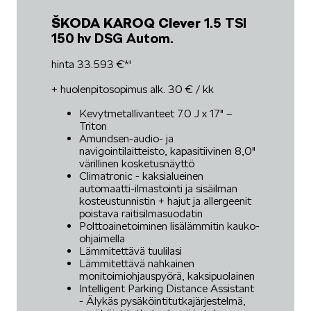
ŠKODA KAROQ Clever
1.5 TSI
150 hv DSG Autom.
hinta 33.593 €*'
+ huolenpitosopimus alk. 30 € / kk
Kevytmetallivanteet 7.0 J x 17" –
Triton
Amundsen-audio- ja
navigointilaitteisto, kapasitiivinen 8,0"
värillinen kosketusnäyttö
Climatronic - kaksialueinen
automaatti-ilmastointi ja sisäilman
kosteustunnistin + hajut ja allergeenit
poistava raitisilmasuodatin
Polttoainetoiminen lisälämmitin kauko-
ohjaimella
Lämmitettävä tuulilasi
Lämmitettävä nahkainen
monitoimiohjauspyörä, kaksipuolainen
Intelligent Parking Distance Assistant
- Älykäs pysäköintitutkajärjestelmä,