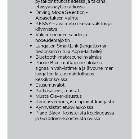
pysäköintitutkat edessä ja takana,
etäisyysnäyttö radiossa
Driving Mode Selection -
Ajoasetuksen valinta
KESSY – avaimeton keskuslukitus ja
käynnistys
Vakionopeuden säädin ja
nopeudenrajoitin
Langaton SmartLink (langattoman
tiedonsiirron tuki Apple-laitteille)
Bluetooth-matkapuhelinvalmius
Phone Box -matkapuhelinlokero
signaalin vahvistimella ja älypuhelimen
langaton latausmahdollisuus
keskikonsolissa
Etusumuvalot
Kattokaiteet, mustat
Musta Clever-sisustus
Kangasverhous, istuinpinnat kangasta
Kynnyslistat etuoviaukoissa
Piano Black -koristelista kojelaudassa
ja Golddress-koristelista ovissa