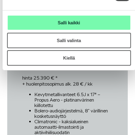
Salli kaikki
Salli valinta
Kiellä
ŠKODA KAMIQ CLEVER
1.0 TSI
110 hv DSG Autom.
hinta 25.390 € *
+ huolenpitosopimus alk. 28 € / kk
Kevytmetallivanteet 6.5J x 17" –
Propus Aero - platinanvärinen
kiillotettu
Bolero-audiojärjestelmä, 8” värillinen
kosketusnäyttö
Climatronic - kaksialueinen
automaatti-ilmastointi ja
aktiivihiilisuodatin