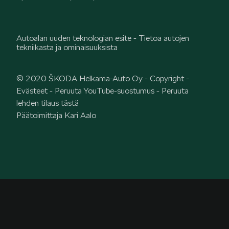
Autoalan uuden teknologian esite - Tietoa autojen
tekniikasta ja ominaisuuksista
© 2020 ŠKODA Helkama-Auto Oy -
Copyright
-
Evästeet
-
Peruuta YouTube-suostumus
-
Peruuta
lehden tilaus tästä
Päätoimittaja Kari Aalo