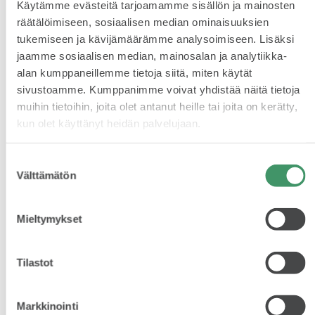
Käytämme evästeitä tarjoamamme sisällön ja mainosten
Karoq Cleverissä on kevytmetallivanteet 7.0 J x 17",
räätälöimiseen, sosiaalisen median ominaisuuksien
Triton.
tukemiseen ja kävijämäärämme analysoimiseen. Lisäksi
ELROQ
jaamme sosiaalisen median, mainosalan ja analytiikka-
Näyttäviä kevytmetallivanteita, monipuolisia
alan kumppaneillemme tietoja siitä, miten käytät
tietoviihdejärjestelmiä, edistyksellisiä liitettävyysvalmiuksia,
pysäköintitutkia, kaksialueisia automaatti-ilmastointeja,
sivustoamme. Kumppanimme voivat yhdistää näitä tietoja
lämmitettäviä monitoimiohjauspyöriä, tunnelmavalaistuksia,
muihin tietoihin, joita olet antanut heille tai joita on kerätty,
erityisiä sisustuksia, koristelistoja ja tottakai myös Simply
kun olet käyttänyt heidän palvelujaan.
Clever -ratkaisuja.
EPIQ
Ja kuten tyyliin sopii, kampanjamallit on hinnoiteltu
Suostumuksen
houkuttelevasti. Nyt jos koskaan kannattaa tehdä fiksu
Välttämätön
valinta
valinta.
Mieltymykset
PEAQ
Tilastot
Markkinointi