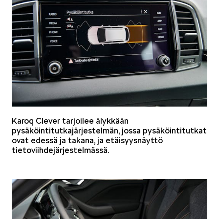
SPONSOROINTI & YHTEISTYÖ
KLASSIKOT
Karoq Clever tarjoilee älykkään
pysäköintitutkajärjestelmän, jossa pysäköintitutkat
ovat edessä ja takana, ja etäisyysnäyttö
tietoviihdejärjestelmässä.
RALLI