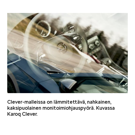
KUVASSA
MEIDÄN ŠKODAMME
Clever-malleissa on lämmitettävä, nahkainen,
kaksipuolainen monitoimiohjauspyörä. Kuvassa
ŠKODA PALVELEE
Karoq Clever.