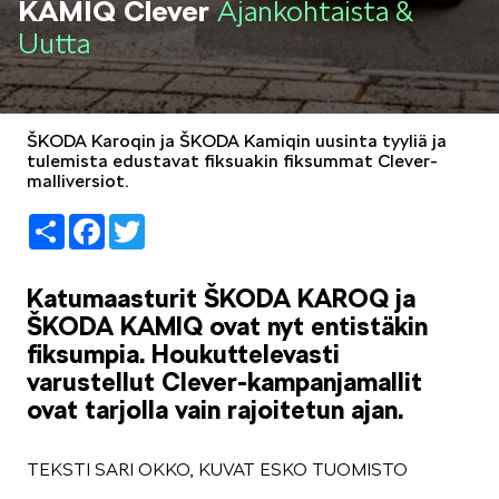
KAMIQ Clever
Ajankohtaista &
LIFESTYLE
Uutta
ŠKODA Karoqin ja ŠKODA Kamiqin uusinta tyyliä ja
tulemista edustavat fiksuakin fiksummat Clever-
malliversiot.
ŠKODA SPONSOROI
Share
Facebook
Twitter
Katumaasturit ŠKODA KAROQ ja
ŠKODA KAMIQ ovat nyt entistäkin
fiksumpia. Houkuttelevasti
SIMPLY CLEVER
varustellut Clever-kampanjamallit
ovat tarjolla vain rajoitetun ajan.
TEKSTI SARI OKKO, KUVAT ESKO TUOMISTO