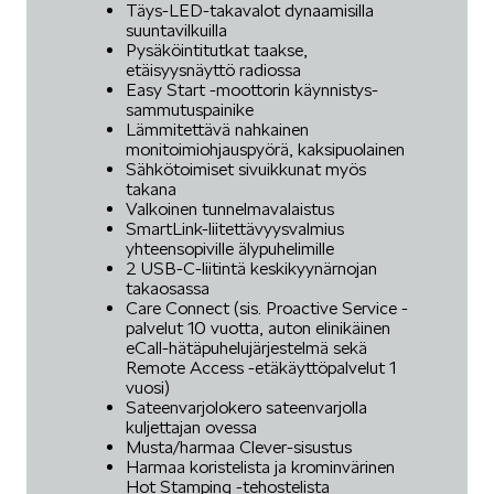
Täys-LED-takavalot dynaamisilla
suuntavilkuilla
Pysäköintitutkat taakse,
etäisyysnäyttö radiossa
Easy Start -moottorin käynnistys-
sammutuspainike
Lämmitettävä nahkainen
monitoimiohjauspyörä, kaksipuolainen
Sähkötoimiset sivuikkunat myös
takana
Valkoinen tunnelmavalaistus
SmartLink-liitettävyysvalmius
yhteensopiville älypuhelimille
2 USB-C-liitintä keskikyynärnojan
takaosassa
Care Connect (sis. Proactive Service -
palvelut 10 vuotta, auton elinikäinen
eCall-hätäpuhelujärjestelmä sekä
Remote Access -etäkäyttöpalvelut 1
vuosi)
Sateenvarjolokero sateenvarjolla
kuljettajan ovessa
Musta/harmaa Clever-sisustus
Harmaa koristelista ja krominvärinen
Hot Stamping -tehostelista