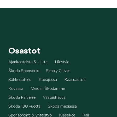
Osastot
Ajankohtaista & Uutta
Lifestyle
Škoda Sponsoroi
Simply Clever
Sähköautoilu
Koeajossa
Kaasuautot
Kuvassa
Meidän Škodamme
Škoda Palvelee
Vastuullisuus
Škoda 130 vuotta
Škoda mediassa
Sponsorointi & yhteistyö
Klassikot
Ralli