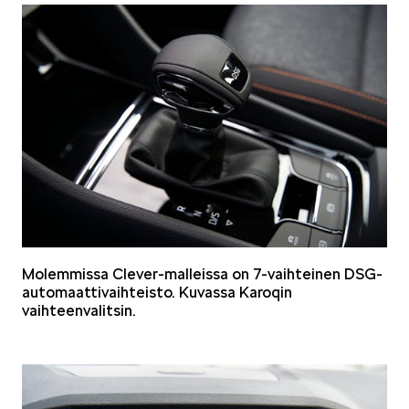
VASTUULLISUUS
ŠKODA 130 VUOTTA
Molemmissa Clever-malleissa on 7-vaihteinen DSG-
automaattivaihteisto. Kuvassa Karoqin
vaihteenvalitsin.
ŠKODA MEDIASSA