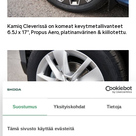
KODIAQ
Kamiq Cleverissä on komeat kevytmetallivanteet
6.5J x 17”, Propus Aero, platinanvärinen & kiillotettu.
SUPERB
ENYAQ
Suostumus
Yksityiskohdat
Tietoja
Tämä sivusto käyttää evästeitä