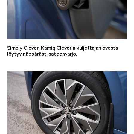
SCALA
Simply Clever: Kamiq Cleverin kuljettajan ovesta
löytyy näppärästi sateenvarjo.
KAMIQ
KAROQ