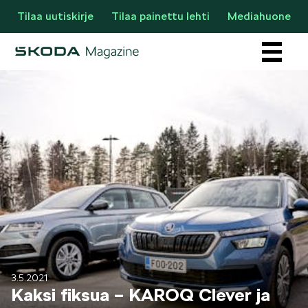
Tilaa uutiskirje
Tilaa painettu lehti
Mediahuone
Osastot
AJANKOHTAISTA & UUTTA
3.5.2021
Kaksi fiksua – KAROQ Clever ja