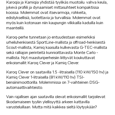
Karoqia ja Kamiqia yhdistää tyylikäs muotoilu: vahva keula,
jykevä profiili ja dynaamiset mittasuhteet kompaktissa
SÄHKÖAUTOILU
koossa. Molemmat ovat itsevarmoja, rohkeita,
edistyksellisiä, luotettavia ja turvallisia. Molemmat ovat
myös kuin kotonaan niin kaupungin vilkkailla kaduilla kuin
maanteillä.
Karoq-perhe tunnetaan jo entuudestaan esimerkiksi
urheiluhenkisestä SportLine-mallista ja offroad-henkisestä
Scout-mallista, Kamiq kaasulla kulkevasta G-TEC-mallista
KOEAJOSSA
sekä ralliajon perinteitä kunnioittavasta Monte Carlo -
mallista. Nyt maasturiperheisiin liittyvät koukuttavat
erikoismallit Karoq Clever ja Kamiq Clever.
Karoq Clever on saatavilla 1.5 -litraisella (110 kW/150 hv) ja
Kamiq Clever 1-litraisella (81 kW/110 hv) TSI-
bensiinimoottorilla. Molemmissa on 7-vaihteinen DSG-
automaattivaihteisto.
KAASUAUTOT
Vain rajallisen ajan saatavilla olevat erikoismallit tarjoilevat
škodamaiseen tyyliin ylellisyyttä arkeen kattavilla
varusteluillaan. Mutta mitä kaikkea sieltä löytyykään?