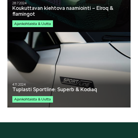
28.7.2024
Koukuttavan kiehtova naamiointi – Elroq &
flamingot
Ajankohtaista & Uutta
4.11.2024
Tuplasti Sportline: Superb & Kodiaq
Ajankohtaista & Uutta