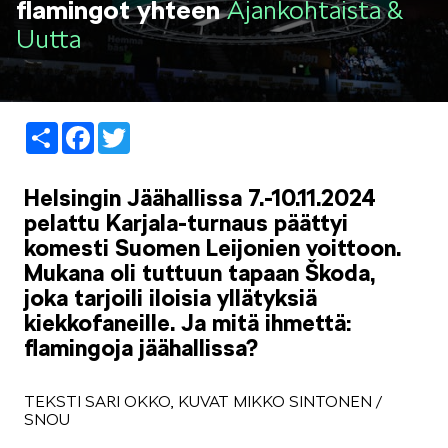
flamingot yhteen
Ajankohtaista &
LIFESTYLE
Uutta
Share
Facebook
Twitter
ŠKODA SPONSOROI
Helsingin Jäähallissa 7.-10.11.2024
pelattu Karjala-turnaus päättyi
komesti Suomen Leijonien voittoon.
Mukana oli tuttuun tapaan Škoda,
joka tarjoili iloisia yllätyksiä
kiekkofaneille. Ja mitä ihmettä:
SIMPLY CLEVER
flamingoja jäähallissa?
TEKSTI SARI OKKO, KUVAT MIKKO SINTONEN /
SNOU