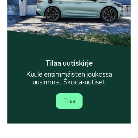
ELROQ
Tilaa uutiskirje
EPIQ
Kuule ensimmäisten joukossa
uusimmat Škoda-uutiset
Tilaa
PEAQ