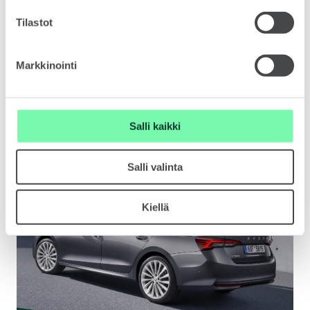
SCALA
Tilastot
Markkinointi
Salli kaikki
KAMIQ
Salli valinta
Kiellä
KAROQ