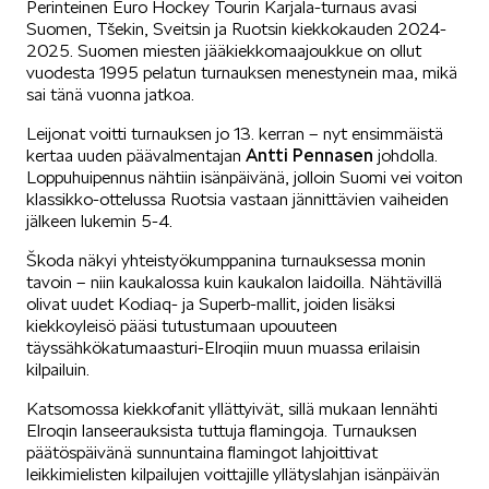
Perinteinen Euro Hockey Tourin Karjala-turnaus avasi
Suomen, Tšekin, Sveitsin ja Ruotsin kiekkokauden 2024-
SÄHKÖAUTOILU
2025. Suomen miesten jääkiekkomaajoukkue on ollut
vuodesta 1995 pelatun turnauksen menestynein maa, mikä
sai tänä vuonna jatkoa.
Leijonat voitti turnauksen jo 13. kerran – nyt ensimmäistä
Antti Pennasen
kertaa uuden päävalmentajan
johdolla.
Loppuhuipennus nähtiin isänpäivänä, jolloin Suomi vei voiton
klassikko-ottelussa Ruotsia vastaan jännittävien vaiheiden
KOEAJOSSA
jälkeen lukemin 5-4.
Škoda näkyi yhteistyökumppanina turnauksessa monin
tavoin – niin kaukalossa kuin kaukalon laidoilla. Nähtävillä
olivat uudet Kodiaq- ja Superb-mallit, joiden lisäksi
kiekkoyleisö pääsi tutustumaan upouuteen
täyssähkökatumaasturi-Elroqiin muun muassa erilaisin
kilpailuin.
KAASUAUTOT
Katsomossa kiekkofanit yllättyivät, sillä mukaan lennähti
Elroqin lanseerauksista tuttuja flamingoja. Turnauksen
päätöspäivänä sunnuntaina flamingot lahjoittivat
leikkimielisten kilpailujen voittajille yllätyslahjan isänpäivän