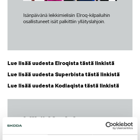
Isänpäivänä leikkimielisiin Elroq-kilpailuihin
osallistuneet isät palkittiin yllätyslahjoin.
SPONSOROINTI & YHTEISTYÖ
Lue lisää uudesta Elroqista tästä linkistä
KLASSIKOT
Lue lisää uudesta Superbista tästä linkistä
Lue lisää uudesta Kodiaqista tästä linkistä
Mikä Karjala-
RALLI
turnaus?