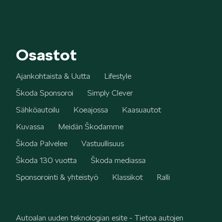
Osastot
Ajankohtaista & Uutta
Lifestyle
Škoda Sponsoroi
Simply Clever
Sähköautoilu
Koeajossa
Kaasuautot
Kuvassa
Meidän Škodamme
Škoda Palvelee
Vastuullisuus
Škoda 130 vuotta
Škoda mediassa
Sponsorointi & yhteistyö
Klassikot
Ralli
Autoalan uuden teknologian esite - Tietoa autojen