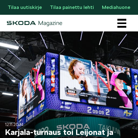
Tilaa uutiskirje
Tilaa painettu lehti
Mediahuone
Osastot
AJANKOHTAISTA & UUTTA
12.11.2024
Karjala-turnaus toi Leijonat ja