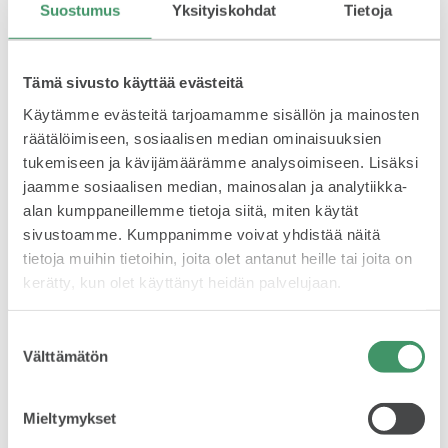
Suostumus
Yksityiskohdat
Tietoja
Karjala-turnaus on Suomessa
vuosittain pelattava jääkiekkoturnaus,
joka kuuluu jääkiekon Euro Hockey
Mallit
Tour -turnaussarjaan.
Tämä sivusto käyttää evästeitä
Turnausta on pelattu vuodesta 1995,
jolloin se tunnettiin lempinimellä
Käytämme evästeitä tarjoamamme sisällön ja mainosten
Jouluturnaus. Turnaukseen
räätälöimiseen, sosiaalisen median ominaisuuksien
osallistuivat tuolloin Suomi, Ruotsi,
Tšekki ja Ranska.
tukemiseen ja kävijämäärämme analysoimiseen. Lisäksi
FABIA
Nykyisin Karjala-turnaukseen
jaamme sosiaalisen median, mainosalan ja analytiikka-
osallistuvat EHT:n osallistujamaat
alan kumppaneillemme tietoja siitä, miten käytät
Suomi, Ruotsi, Tšekki sekä Sveitsi.
Suomi on turnauksen menestynein
sivustoamme. Kumppanimme voivat yhdistää näitä
maa, joka on juhlinut voittoa jo 13
tietoja muihin tietoihin, joita olet antanut heille tai joita on
kertaa. Mitalisijoituksia Leijonilla on
kerätty, kun olet käyttänyt heidän palvelujaan.
kaikkiaan 24.
OCTAVIA
Suostumuksen
Välttämätön
valinta
Mieltymykset