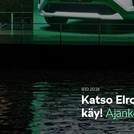
Mallit
FABIA
KAROQ
8.10.2024
Katso Elro
käy!
Ajank
ELROQ