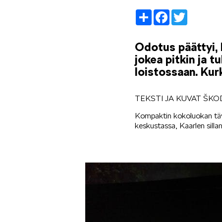
Share
Facebook
Twitter
Odotus päättyi, 
jokea pitkin ja t
loistossaan. Kurk
TEKSTI JA KUVAT ŠK
Kompaktin kokoluokan täys
keskustassa, Kaarlen sillan