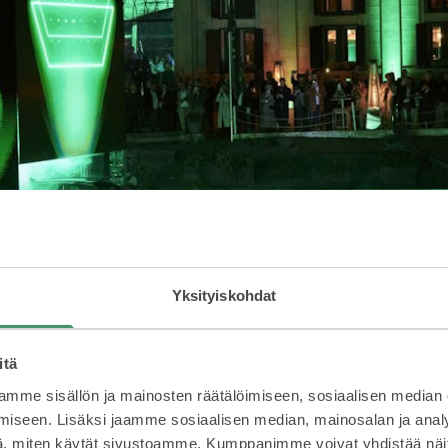
Yksityiskohdat
itä
mme sisällön ja mainosten räätälöimiseen, sosiaalisen median
iseen. Lisäksi jaamme sosiaalisen median, mainosalan ja analy
, miten käytät sivustoamme. Kumppanimme voivat yhdistää näitä t