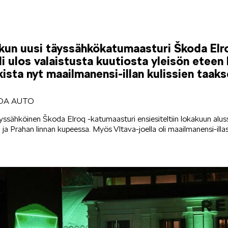
kun uusi täyssähkökatumaasturi Škoda Elroq
uli ulos valaistusta kuutiosta yleisön eteen
ista nyt maailmanensi-illan kulissien taaks
ODA AUTO
sähköinen Škoda Elroq -katumaasturi ensiesiteltiin lokakuun alussa
 ja Prahan linnan kupeessa. Myös Vltava-joella oli maailmanensi-illas