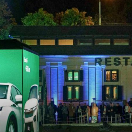
KOEAJOSSA
KAASUAUTO
KODA PALVELEE
VASTUULLISU
PONSOROINTI &
KLASSIKOT
YHTEISTYÖ