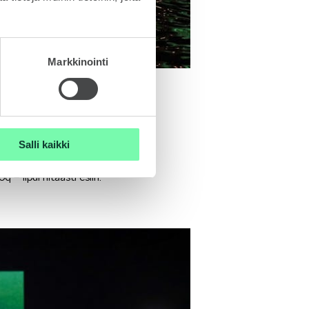
Markkinointi
kuutio. Moni tilaisuuden
Salli kaikki
kaikkien katseet kääntyivät
 – lipui hitaasti esiin.