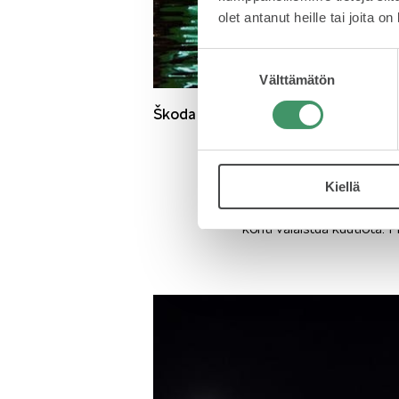
olet antanut heille tai joita o
Suostumuksen
Välttämätön
valinta
Škoda Elroqin maailmanensi-ilta näht
Joelle ankkuroidulle lauta
vieraista yllättyi, kuinka k
Kiellä
Uteliaisuus palkittiin, kun 
kohti valaistua kuutiota. Pi