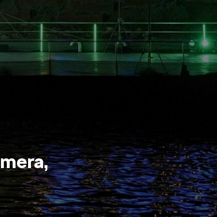
KAMIQ
ENYAQ
amera,