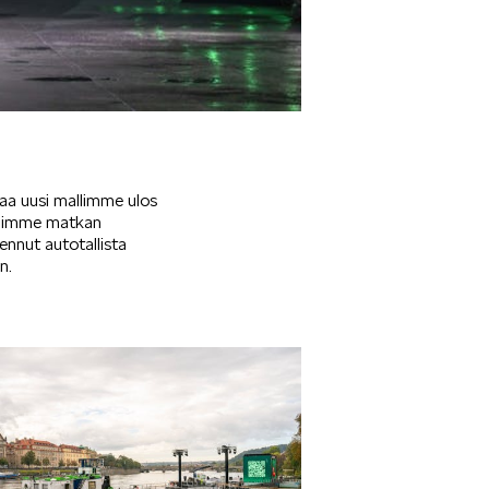
ajaa uusi mallimme ulos
allimme matkan
ennut autotallista
n.