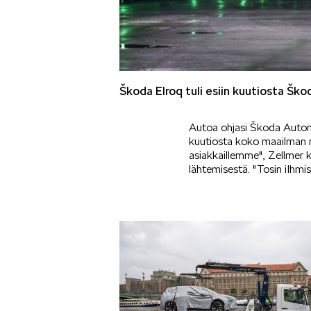
Škoda Elroq tuli esiin kuutiosta Ško
Autoa ohjasi Škoda Auton
kuutiosta koko maailman nä
asiakkaillemme", Zellmer k
lähtemisestä. "Tosin iIhmis