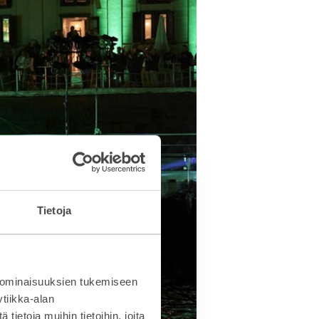
Tietoja
 ominaisuuksien tukemiseen
tiikka-alan
ietoja muihin tietoihin, joita