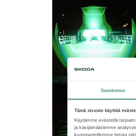
Suostumus
Tämä sivusto käyttää eväste
Käytämme evästeitä tarjoama
ja kävijämäärämme analysoim
kumppaneillemme tietoja siitä