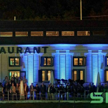
T
KUVASSA
US
ŠKODA 130 VUOTTA
RALLI