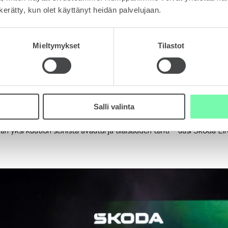
n kerätty, kun olet käyttänyt heidän palvelujaan.
Mieltymykset
Tilastot
iin Prahan keskustassa Vltava-joella.
lle oli kiinnitetty 6,5 metrin mittainen, huomiota herättävä LED-valo
eskeinen kuutio ensiesittelyssä olikaan.
Salli valinta
illan mittaan koitti se hetki, jolloin Elroqin paljastaminen lähestyi ja 
an yksi kuution seinistä avautui ja tilaisuuden tähti – uusi Škoda Elroq