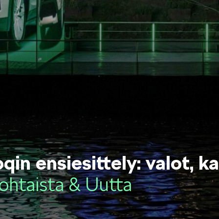
OCTAVIA
SCALA
KODIAQ
SUPERB
qin ensiesittely: valot, k
ohtaista & Uutta
EPIQ
PEAQ