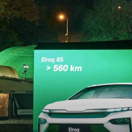
SÄHKÖAUTOILU
MEIDÄN ŠKODAMME
Š
S
ŠKODA MEDIASSA