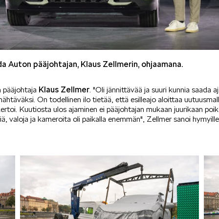
da Auton pääjohtajan, Klaus Zellmerin, ohjaamana.
Klaus Zellmer
 pääjohtaja
. "Oli jännittävää ja suuri kunnia saada 
htäväksi. On todellinen ilo tietää, että esilleajo aloittaa uutuusm
ertoi. Kuutiosta ulos ajaminen ei pääjohtajan mukaan juurikaan poik
iä, valoja ja kameroita oli paikalla enemmän", Zellmer sanoi hymyille