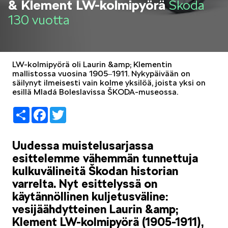
& Klement LW-kolmipyörä
Škoda
LIFESTYLE
130 vuotta
LW-kolmipyörä oli Laurin &amp; Klementin
mallistossa vuosina 1905‒1911. Nykypäivään on
säilynyt ilmeisesti vain kolme yksilöä, joista yksi on
ŠKODA SPONSOROI
esillä Mladá Boleslavissa ŠKODA-museossa.
Share
Facebook
Twitter
Uudessa muistelusarjassa
esittelemme vähemmän tunnettuja
kulkuvälineitä Škodan historian
SIMPLY CLEVER
varrelta. Nyt esittelyssä on
käytännöllinen kuljetusväline:
vesijäähdytteinen Laurin &amp;
Klement LW-kolmipyörä (1905-1911),