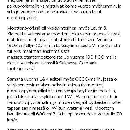
Yrityksen ensimmäiset omat Slavia-merkkiset
polkupyörämallit valmistuivat kolme vuotta myöhemmin, ja
siitä jo vuoden päästä seurasivat itse suunnitellut
KUVASSA
moottoripyörät.
Moottoripyörissä oli yksisylinterinen, myös Laurin &
Klementin valmistama moottori, joka varsin nopeasti avasi
mahdollisuudet laajan malliston kehittämiseen. Vuonna
1903 esitellyn CC-mallin kaksisylinterisestä V-moottorista
tuli yksi maailman ensimmäisistä
massatuotantomoottoreista. Jo vuonna 1904 CC-mallia
MEIDÄN ŠKODAMME
alettiin valmistaa lisenssillä Saksassa Germania-
tuotenimisenä.
Samana vuonna L&K esitteli myös CCCC-mallin, jossa oli
yrityksen ensimmäisen nelisylinterinen rivimoottori:
moottoripyörämallisto laajeni vesijäähdytteisiin malleihin,
joihin lukeutui yksisylinterinen LW. LW perustui suosittuun
L-moottoripyörämalliin, ja muiden vesijäähdytteisten mallien
ŠKODA PALVELEE
tapaan sen nimessä oli W kuin water eli vesi. Moottorin
iskutilavuus oli 600 cm3, ja huippunopeudeksi kerrottiin 70
km/h.