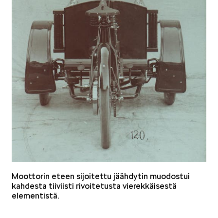
ELROQ
EPIQ
Moottorin eteen sijoitettu jäähdytin muodostui
PEAQ
kahdesta tiiviisti rivoitetusta vierekkäisestä
elementistä.