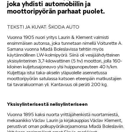
joka yhdisti automobiilin ja
moottoripyörän parhaat puolet.
SÄHKÖAUTOILU
TEKSTI JA KUVAT: ŠKODA AUTO
Vuonna 1905 nuori yritys Laurin & Klement valmisti
ensimmäisen autonsa, joka tunnetaan nimellä Voiturette A.
Samana vuonna Mladá Boleslavissa tehtiin myös
käytännöllinen LW-kolmipyörä. Siinä oli vesijäähdytteinen
KOEAJOSSA
yksisylinterinen 3,7-kilowattinen (5 hv) moottori, jolla 160-
kiloinen kuljetusajoneuvo ylsi huippunopeuteen 40 h/km.
Kuljettaja istui taka-akselin yläpuolelle asennetussa
moottoripyörän satulassa katsoen eteenpäin matkustajien
tai tavarakuorman yli. Kantavuus oli peräti 200 kg.
KAASUAUTOT
Yksisylinterisestä nelisylinteriseen
Vuonna 1895 kaksi nuorta yrittäjähenkistä nuortamiestä,
mekaanikko Václav Laurin ja kirjakauppias Václav Klement,
perustivat oman polkupyöräkorjaamonsa Mladá Boleslaviin.