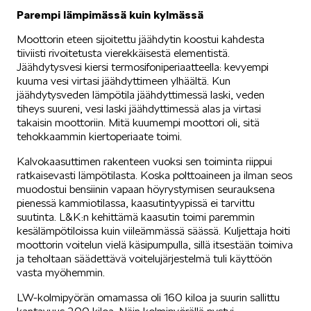
Parempi lämpimässä kuin kylmässä
Moottorin eteen sijoitettu jäähdytin koostui kahdesta
tiiviisti rivoitetusta vierekkäisestä elementistä.
Jäähdytysvesi kiersi termosifoniperiaatteella: kevyempi
kuuma vesi virtasi jäähdyttimeen ylhäältä. Kun
jäähdytysveden lämpötila jäähdyttimessä laski, veden
tiheys suureni, vesi laski jäähdyttimessä alas ja virtasi
takaisin moottoriin. Mitä kuumempi moottori oli, sitä
tehokkaammin kiertoperiaate toimi.
Kalvokaasuttimen rakenteen vuoksi sen toiminta riippui
ratkaisevasti lämpötilasta. Koska polttoaineen ja ilman seos
muodostui bensiinin vapaan höyrystymisen seurauksena
pienessä kammiotilassa, kaasutintyypissä ei tarvittu
suutinta. L&K:n kehittämä kaasutin toimi paremmin
kesälämpötiloissa kuin viileämmässä säässä. Kuljettaja hoiti
moottorin voitelun vielä käsipumpulla, sillä itsestään toimiva
ja teholtaan säädettävä voitelujärjestelmä tuli käyttöön
vasta myöhemmin.
LW-kolmipyörän omamassa oli 160 kiloa ja suurin sallittu