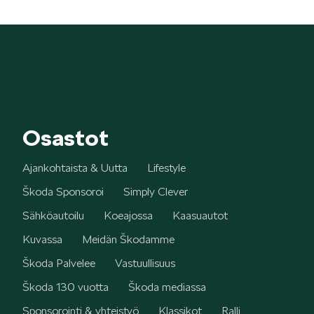
Osastot
Ajankohtaista & Uutta
Lifestyle
Škoda Sponsoroi
Simply Clever
Sähköautoilu
Koeajossa
Kaasuautot
Kuvassa
Meidän Škodamme
Škoda Palvelee
Vastuullisuus
Škoda 130 vuotta
Škoda mediassa
Sponsorointi & yhteistyö
Klassikot
Ralli