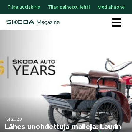
Tilaa uutiskirje
Tilaa painettu lehti
Mediahuone
Osastot
AJANKOHTAISTA & UUTTA
4.4.2020
Lähes unohdettuja malleja: Laurin