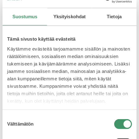
Puristuspaineen alennusvipu ei kuitenkaan enää riittänyt
avuksi moottorin käynnistämiseen työntämällä, kun
Suostumus
Yksityiskohdat
Tietoja
Mallit
moottoripyörä oli suurempi ja painavampi tai
moottoripyörässä oli sivuvaunu, perävaunu tai eteen
asennettu matkustajapenkki. Václav Laurinin tiimi kehitti
välipyörän ja kytkimen sekä asensi kaksivaihteisen
Tämä sivusto käyttää evästeitä
vaihteiston, minkä ansiosta moottori voitiin käynnistää
Käytämme evästeitä tarjoamamme sisällön ja mainosten
paikallaan.
FABIA
räätälöimiseen, sosiaalisen median ominaisuuksien
tukemiseen ja kävijämäärämme analysoimiseen. Lisäksi
jaamme sosiaalisen median, mainosalan ja analytiikka-
alan kumppaneillemme tietoja siitä, miten käytät
sivustoamme. Kumppanimme voivat yhdistää näitä
tietoja muihin tietoihin, joita olet antanut heille tai joita on
OCTAVIA
kerätty, kun olet käyttänyt heidän palvelujaan.
Suostumuksen
Välttämätön
valinta