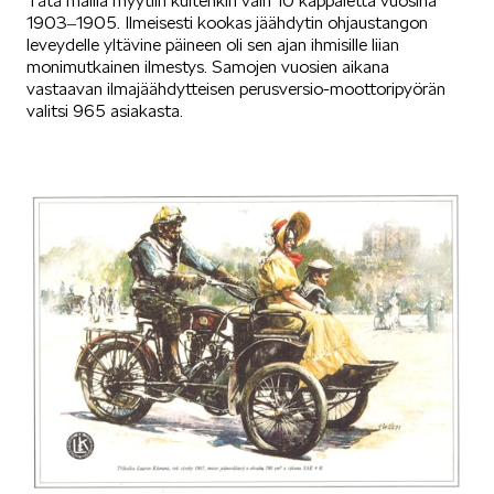
Tätä mallia myytiin kuitenkin vain 10 kappaletta vuosina
1903‒1905. Ilmeisesti kookas jäähdytin ohjaustangon
leveydelle yltävine päineen oli sen ajan ihmisille liian
monimutkainen ilmestys. Samojen vuosien aikana
VASTUULLISUUS
vastaavan ilmajäähdytteisen perusversio-moottoripyörän
valitsi 965 asiakasta.
ŠKODA 130 VUOTTA
ŠKODA MEDIASSA