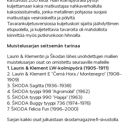
kantavuus 200 kiloa. Näin kolmipyörällä pystyi
kuljettamaan kaksi matkustajaa nahkaverhoillulla
kaksoisistuimella, jonka metallinen pohjaosa suojasi
matkustajia vesiroiskeilta ja pölyltä.
Tavarankuljetusversiossa kuljetuskori sijaitsi jäähdyttimen
etupuolella, ja kuljetettavia tavaroita oli mahdollista
kiinnittää myös putkirunkoon hihnoilla.
Muistelusarjan seitsemän tarinaa
Laurin & Klementin ja Škodan lähes unohdettujen mallien
muistelusarjan osat on omistettu seuraaville malleille:
1. Laurin & Klement LW-kolmipyörä (1905‒1911)
2. Laurin & Klement E ”Černá Hora / Montenegro” (1908‒
1909)
3. ŠKODA Sagitta (1936‒1938)
4. ŠKODA tyyppi 998 ”Agromobil” (1962)
5. ŠKODA tyyppi 990 ”Hajaja” (1963)
6. ŠKODA Buggy tyyppi 736 (1974‒1976)
7. ŠKODA Felicia Fun (1996‒2000)
Sarjan kaikki osat julkaistaan skodamagazine.fi-sivustolla.