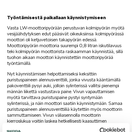
Työntämisestä paikallaan käynnistymiseen
SPONSOROINTI & YHTEISTYÖ
Vasta LW-moottoripyörään perustuvan kolmipyörän myötä
vesijäähdytyksen edut pääsivät oikeuksiinsa: kolmipyörässä
moottori oli ketjuvetoisen takapyörän edessä.
Moottoripyörän moottoria suurempi 0,8 litran iskutilavuus
teki kolmipyörän moottorista raskaamman käynnistää, sillä
tuohon aikaan moottori käynnistettiin moottoripyörää
työntämällä.
KLASSIKOT
Nyt käynnistämisen helpottamiseksi keksittiin
puristuspaineen alennusventtiili, jonka vivusta kääntämällä
pakoventtiili pysyi auki, jolloin sylinterissä vallitsi pienempi
männän liikettä vastustava paine. Vivun vapauttamisen
myötä tarvittava puristuspaine pystyi syntymään
sylinterissä, ja näin moottori saatiin käynnistymään. Samaa
puristuspaineen alennusventtiiliä käytettiin myös moottorin
RALLI
sammuttamiseen. Vivun väliasennolla moottorin
kierroslukua voitiin laskea hetkellisesti kaasuttimen
toimintaan puuttumatta.