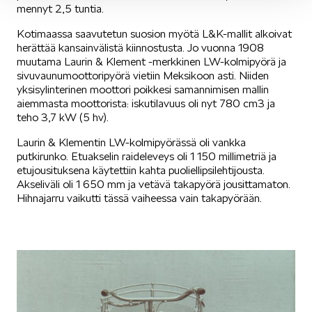
mennyt 2,5 tuntia.
KODIAQ
Kotimaassa saavutetun suosion myötä L&K-mallit alkoivat
herättää kansainvälistä kiinnostusta. Jo vuonna 1908
muutama Laurin & Klement -merkkinen LW-kolmipyörä ja
sivuvaunumoottoripyörä vietiin Meksikoon asti. Niiden
yksisylinterinen moottori poikkesi samannimisen mallin
aiemmasta moottorista: iskutilavuus oli nyt 780 cm3 ja
teho 3,7 kW (5 hv).
SUPERB
Laurin & Klementin LW-kolmipyörässä oli vankka
putkirunko. Etuakselin raideleveys oli 1 150 millimetriä ja
etujousituksena käytettiin kahta puoliellipsilehtijousta.
Akseliväli oli 1 650 mm ja vetävä takapyörä jousittamaton.
Hihnajarru vaikutti tässä vaiheessa vain takapyörään.
ENYAQ