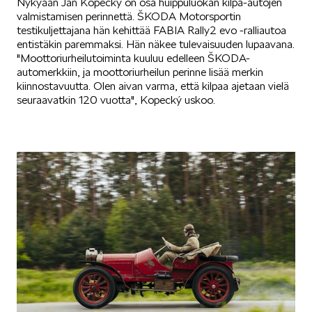
Nykyään Jan Kopecký on osa huippuluokan kilpa-autojen
valmistamisen perinnettä. ŠKODA Motorsportin
testikuljettajana hän kehittää FABIA Rally2 evo -ralliautoa
Mallit
entistäkin paremmaksi. Hän näkee tulevaisuuden lupaavana.
"Moottoriurheilutoiminta kuuluu edelleen ŠKODA-
automerkkiin, ja moottoriurheilun perinne lisää merkin
kiinnostavuutta. Olen aivan varma, että kilpaa ajetaan vielä
seuraavatkin 120 vuotta", Kopecký uskoo.
FABIA
OCTAVIA