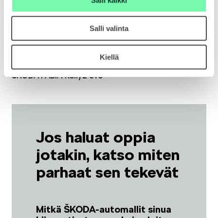
Salli valinta
Kiellä
ŠKODA FABIA Rally2 evo
Jos haluat oppia
jotakin, katso miten
parhaat sen tekevät
Mitkä ŠKODA-automallit sinua