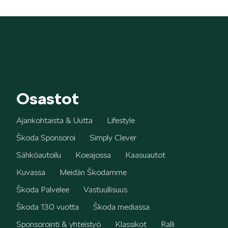
Osastot
Ajankohtaista & Uutta
Lifestyle
Škoda Sponsoroi
Simply Clever
Sähköautoilu
Koeajossa
Kaasuautot
Kuvassa
Meidän Škodamme
Škoda Palvelee
Vastuullisuus
Škoda 130 vuotta
Škoda mediassa
Sponsorointi & yhteistyö
Klassikot
Ralli