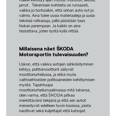
jarrut... Tekemisen kohteita on runsaasti,
vaikka jo tuntuisikin, että onhan auto nyt jo
valmis. Aina tulee uusia materiaaleja ja uusia
teknisiä ratkaisuja, joilla päästään taas
hiukan parempaan. Ja kaikki on aina
testattava, joten työtä kyllä riittää.
Millaisena näet ŠKODA
Motorsportin tulevaisuuden?
Uskon, että vaikka autojen sähköistyminen
kiihtyy, polttomoottorit säilyvät
moottoriurheilussa, ja ehkä myös
vaihtoehtoisten polttoaineiden kehittymisen
myötä. Tapahtuupa
moottoriurheilumaailmassa mitä tahansa,
olen varma, että ŠKODA jatkaa
merkittävänä tekijänä ja että sen autot
menestyvät edelleen hyvin kisoissa, joista
nauttivat sekä kuljettajat että katsojat.