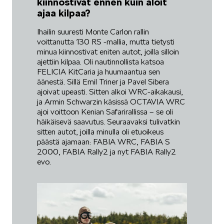
kiinnostivat ennen kuin aloit
ajaa kilpaa?
Ihailin suuresti Monte Carlon rallin
voittanutta 130 RS -mallia, mutta tietysti
minua kiinnostivat eniten autot, joilla silloin
ajettiin kilpaa. Oli nautinnollista katsoa
FELICIA KitCaria ja huumaantua sen
äänestä. Sillä Emil Triner ja Pavel Sibera
ajoivat upeasti. Sitten alkoi WRC-aikakausi,
ja Armin Schwarzin käsissä OCTAVIA WRC
ajoi voittoon Kenian Safarirallissa – se oli
häikäisevä saavutus. Seuraavaksi tulivatkin
sitten autot, joilla minulla oli etuoikeus
päästä ajamaan: FABIA WRC, FABIA S
2000, FABIA Rally2 ja nyt FABIA Rally2
evo.