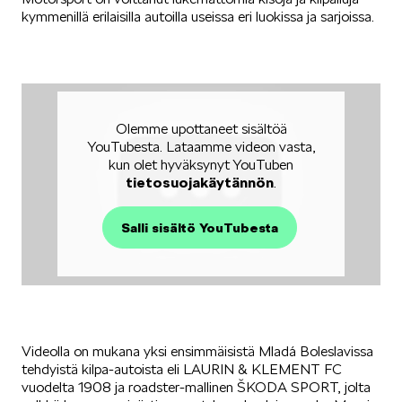
kymmenillä erilaisilla autoilla useissa eri luokissa ja sarjoissa.
SÄHKÖAUTOILU
Olemme upottaneet sisältöä
YouTubesta. Lataamme videon vasta,
kun olet hyväksynyt YouTuben
KOEAJOSSA
tietosuojakäytännön
.
Salli sisältö YouTubesta
KAASUAUTOT
Videolla on mukana yksi ensimmäisistä Mladá Boleslavissa
tehdyistä kilpa-autoista eli LAURIN & KLEMENT FC
vuodelta 1908 ja roadster-mallinen ŠKODA SPORT, jolta