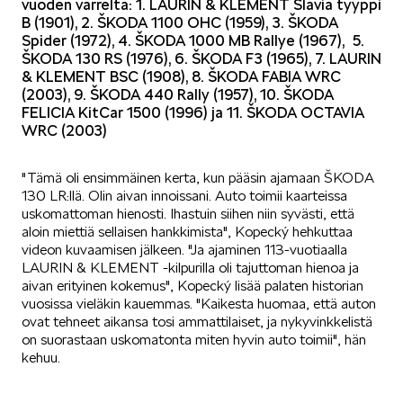
vuoden varrelta: 1. LAURIN & KLEMENT Slavia tyyppi
B (1901), 2. ŠKODA 1100 OHC (1959), 3. ŠKODA
Spider (1972), 4. ŠKODA 1000 MB Rallye (1967), 5.
ŠKODA 130 RS (1976), 6. ŠKODA F3 (1965), 7. LAURIN
VASTUULLISUUS
& KLEMENT BSC (1908), 8. ŠKODA FABIA WRC
(2003), 9. ŠKODA 440 Rally (1957), 10. ŠKODA
FELICIA KitCar 1500 (1996) ja 11. ŠKODA OCTAVIA
WRC (2003)
"Tämä oli ensimmäinen kerta, kun pääsin ajamaan ŠKODA
130 LR:llä. Olin aivan innoissani. Auto toimii kaarteissa
ŠKODA 130 VUOTTA
uskomattoman hienosti. Ihastuin siihen niin syvästi, että
aloin miettiä sellaisen hankkimista", Kopecký hehkuttaa
videon kuvaamisen jälkeen. "Ja ajaminen 113-vuotiaalla
LAURIN & KLEMENT -kilpurilla oli tajuttoman hienoa ja
aivan erityinen kokemus", Kopecký lisää palaten historian
vuosissa vieläkin kauemmas. "Kaikesta huomaa, että auton
ovat tehneet aikansa tosi ammattilaiset, ja nykyvinkkelistä
ŠKODA MEDIASSA
on suorastaan uskomatonta miten hyvin auto toimii", hän
kehuu.