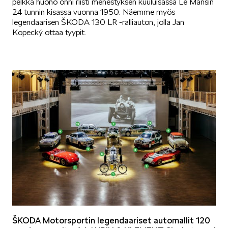
pelkkä huono onni riisti menestyksen kuuluisassa Le Mansin
24 tunnin kisassa vuonna 1950. Näemme myös
legendaarisen ŠKODA 130 LR -ralliauton, jolla Jan
KUVASSA
Kopecký ottaa tyypit.
MEIDÄN ŠKODAMME
ŠKODA PALVELEE
ŠKODA Motorsportin legendaariset automallit 120