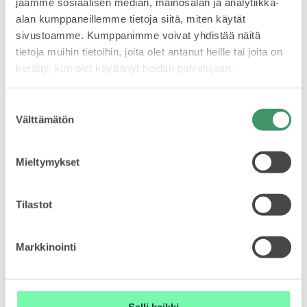
jaamme sosiaalisen median, mainosalan ja analytiikka-
alan kumppaneillemme tietoja siitä, miten käytät
sivustoamme. Kumppanimme voivat yhdistää näitä
ELROQ
tietoja muihin tietoihin, joita olet antanut heille tai joita on
kerätty, kun olet käyttänyt heidän palvelujaan.
Suostumuksen
Välttämätön
valinta
EPIQ
Mieltymykset
ŠKODA FAVORIT 136 L/A
Tilastot
Markkinointi
PEAQ
Salli kaikki