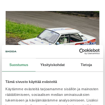
KODIAQ
SUPERB
Suostumus
Yksityiskohdat
Tietoja
ŠKODA 130 LR
Tämä sivusto käyttää evästeitä
ENYAQ
Käytämme evästeitä tarjoamamme sisällön ja mainosten
räätälöimiseen, sosiaalisen median ominaisuuksien
tukemiseen ja kävijämäärämme analysoimiseen. Lisäksi