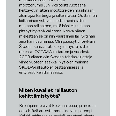
moottoriurheiluun. Yksitoistavuotiaana
heittäydyin sitten moottoreiden maailmaan,
aloin ajaa kartingia ja sitten rataa. Osittain on
kiittäminen ystäviäni, että menin sitten
mukaan rallinajoon, mitä isäni ei juurikaan
pitänyt hyvänä valintana, koska hänen
mielestään se on niin vaarallinen laji. Silti hän
aina kannusti minua. Olin päässyt yhteyksiin
Škodan kanssa ratakisojen myötä, sitten
rakensin OCTAVIA-ralliauton ja vuodesta
2008 alkaen olin Škodan tehdaskuljettaja
viime vuoteen saakka. Nyt olen mukana
ŠKODA-ralliautojen testaamisessa ja
erityisesti kehittämisessä.
Miten kuvailet ralliauton
kehittämistyötä?
Kilpailijamme eivät koskaan lepää, ja meidän
on tehtävä autostamme aina vain parempi.
Kaikki kehittyy ajan myötä: moottori, alusta,