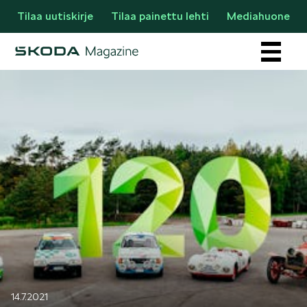
Tilaa uutiskirje
Tilaa painettu lehti
Mediahuone
Osastot
AJANKOHTAISTA & UUTTA
14.7.2021