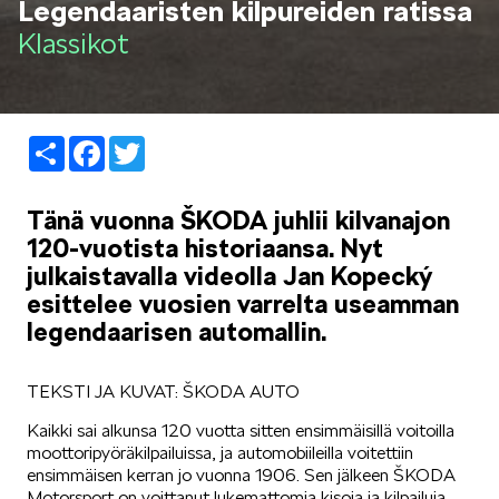
Legendaaristen kilpureiden ratissa
LIFESTYLE
Klassikot
Share
Facebook
Twitter
ŠKODA SPONSOROI
Tänä vuonna ŠKODA juhlii kilvanajon
120-vuotista historiaansa. Nyt
julkaistavalla videolla Jan Kopecký
esittelee vuosien varrelta useamman
legendaarisen automallin.
SIMPLY CLEVER
TEKSTI JA KUVAT: ŠKODA AUTO
Kaikki sai alkunsa 120 vuotta sitten ensimmäisillä voitoilla
moottoripyöräkilpailuissa, ja automobiileilla voitettiin
ensimmäisen kerran jo vuonna 1906. Sen jälkeen ŠKODA
Motorsport on voittanut lukemattomia kisoja ja kilpailuja