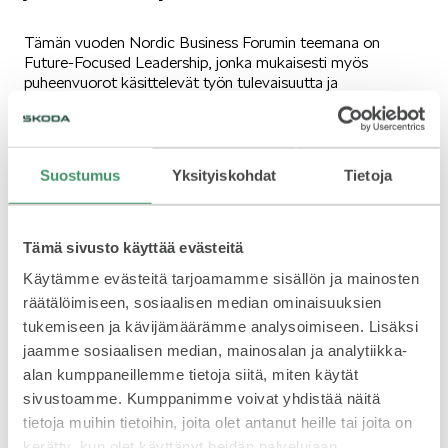
SÄHKÖAUTOILU
Tämän vuoden Nordic Business Forumin teemana on
Future-Focused Leadership, jonka mukaisesti myös
puheenvuorot käsittelevät työn tulevaisuutta ja
yrityskulttuurin muutosta. Nordic Business Forum on
kuuluisa maailmanluokan puhujistaan ja korkeatasoisesta
ohjelmastaan.
Suostumus
Yksityiskohdat
Tietoja
Yuval Noah
Tänä vuonna puhujina ovat mm. kirjailijat
KOEAJOSSA
Harari
Rutger Bregman
(Sapiens, Homo Deus) ja
(Hyvän
historia, Ilmaista rahaa kaikille), nobelisti ja entinen
Joseph Stiglitz
Maailmanpankin pääekonomisti
,
Tämä sivusto käyttää evästeitä
Amy Edmondson
professorit
(Harvard Business School),
Erin Meyer
Zoe Chance
(INSEAD) ja
(Yale School of
Käytämme evästeitä tarjoamamme sisällön ja mainosten
Petter Stordalen
Management), yrittäjä
(Nordic Choice
räätälöimiseen, sosiaalisen median ominaisuuksien
Duncan Wardle
Hotels), innovaattori
(ex-Disney),
tukemiseen ja kävijämäärämme analysoimiseen. Lisäksi
Jitske Kramer
organisaatioantropologi
sekä suomalainen
KAASUAUTOT
jaamme sosiaalisen median, mainosalan ja analytiikka-
Miki
Kuusi
yrittäjä
(DoorDash & Wolt).
alan kumppaneillemme tietoja siitä, miten käytät
Škodalla on Helsingin Messukeskuksessa näyttävä osasto,
sivustoamme. Kumppanimme voivat yhdistää näitä
jossa ovat esillä täyssähkökatumaasturi ENYAQ COUPÉ
tietoja muihin tietoihin, joita olet antanut heille tai joita on
RS iV ja ladattava hybridi SUPERB SportLine iV. Lisäksi
kerätty, kun olet käyttänyt heidän palvelujaan.