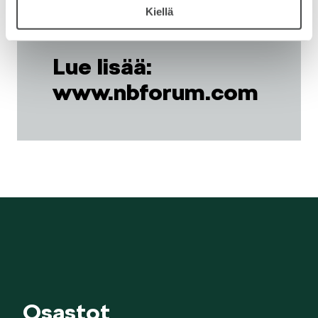
Kiellä
VASTUULLISUUS
Lue lisää:
www.nbforum.com
ŠKODA 130 VUOTTA
ŠKODA MEDIASSA
Osastot