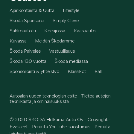
Ajankohtaista & Uutta
Lifestyle
Škoda Sponsoroi
Simply Clever
SPONSOROINTI & YHTEISTYÖ
Sähköautoilu
Koeajossa
Kaasuautot
Kuvassa
Meidän Škodamme
Škoda Palvelee
Vastuullisuus
Škoda 130 vuotta
Škoda mediassa
KLASSIKOT
Sponsorointi & yhteistyö
Klassikot
Ralli
Autoalan uuden teknologian esite - Tietoa autojen
tekniikasta ja ominaisuuksista
RALLI
© 2020 ŠKODA Helkama-Auto Oy -
Copyright
-
Evästeet
-
Peruuta YouTube-suostumus
-
Peruuta
lehden tilaus tästä