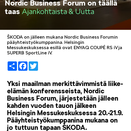
Nordic Business Forum on täällä
LIFESTYLE
taas
Ajankohtaista & Uutta
ŠKODA on jälleen mukana Nordic Business Forumin
pääyhteistyökumppanina. Helsingin
Messukeskuksessa esillä ovat ENYAQ COUPÉ RS iV ja
ŠKODA SPONSOROI
SUPERB SportLine iV.
Share
Facebook
Twitter
Yksi maailman merkittävimmistä liike-
elämän konferensseista, Nordic
Business Forum, järjestetään jälleen
SIMPLY CLEVER
kahden vuoden tauon jälkeen
Helsingin Messukeskuksessa 20.-21.9.
Pääyhteistyökumppanina mukana on
jo tuttuun tapaan ŠKODA.