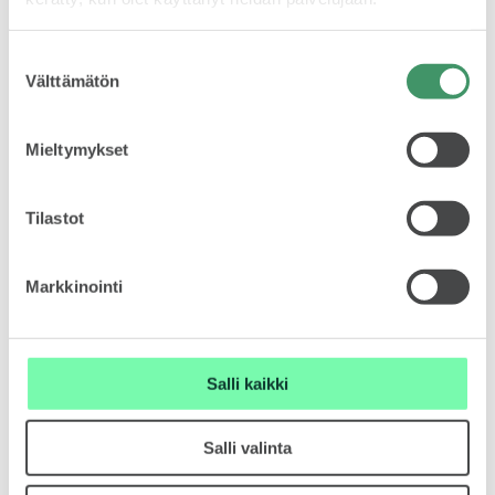
liikenteessä on huippuvarusteltuja ja tapahtuman teeman
mukaisesti teipattuja autoja, jotka ovat puhujien ja First
Class -asiakkaiden käytettävissä konferenssin aikana.
Suostumuksen
KUVASSA
Välttämätön
valinta
Järjestäjän mukaan tapahtumaan osallistuu kahden päivän
aikana yli 7000 liikealan vaikuttajaa. Tapahtuman
livelähetys tavoittaa yli 20 000 osallistujaa.
Mieltymykset
Tilastot
MEIDÄN ŠKODAMME
Markkinointi
Salli kaikki
ŠKODA PALVELEE
Salli valinta