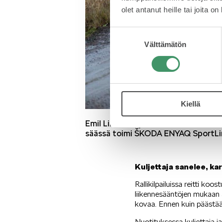
olet antanut heille tai joita o
Suostumuksen
Välttämätön
valinta
Kiellä
Emil Lindholm ja Reeta Hämäläinen 
säässä toimi ŠKODA ENYAQ SportLin
Kuljettaja sanelee, kar
Rallikilpailuissa reitti koo
liikennesääntöjen mukaan a
kovaa. Ennen kuin päästää
Nuotituksessa kuljettaja j