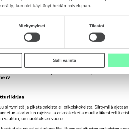
n kerätty, kun olet käyttänyt heidän palvelujaan.
Mieltymykset
Tilastot
Salli valinta
lähtivät nuotittamaan sipoolaista soratienpätkää. Nuotit
e iV.
tturi kirjaa
stuu siirtymistä ja pikataipaleista eli erikoiskokeista. Siirtymillä ajeta
nnetun aikataulun rajoissa ja erikoiskokeilla muulta liikenteeltä er
n vauhtiin, on nuotituksen vuoro.
a kartturi ajavat erikoiskokeet läpi liikennerajoitusten mukaisten no