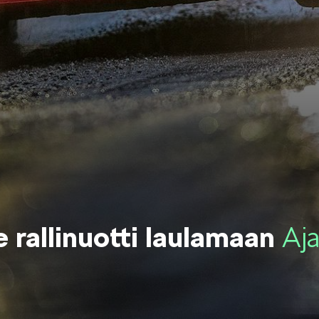
OCTAVIA
SCALA
KODIAQ
SUPERB
e rallinuotti laulamaan
Aj
EPIQ
PEAQ