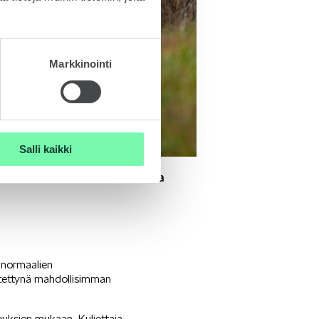
Markkinointi
Salli kaikki
usautona marraskuun sateisessa
an normaalien
istettynä mahdollisimman
peuksien mukaan. Kuljettaja