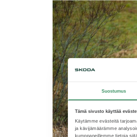
Suostumus
Tämä sivusto käyttää eväste
Käytämme evästeitä tarjoama
ja kävijämäärämme analysoim
kumppaneillemme tietoja siitä