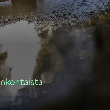
KAMIQ
ENYAQ
ankohtaista