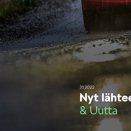
Mallit
FABIA
KAROQ
3.1.2022
Nyt lähte
& Uutta
ELROQ