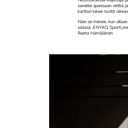
sanelee ajaessaan reittiä j
kartturi lukee nuotit oikeas
Näin se menee, kun ollaan 
säässä. ENYAQ SportLine i
Reeta Hämäläinen.