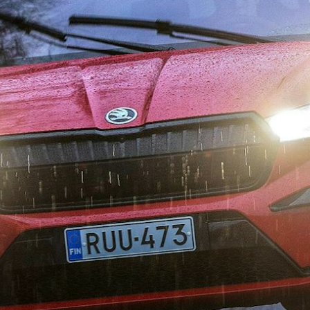
KOEAJOSSA
KAASUAUTO
KODA PALVELEE
VASTUULLISU
PONSOROINTI &
KLASSIKOT
YHTEISTYÖ