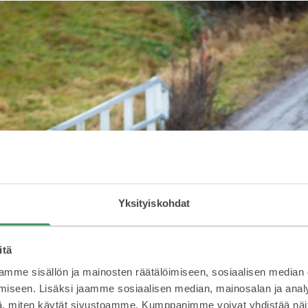
Yksityiskohdat
itä
mme sisällön ja mainosten räätälöimiseen, sosiaalisen median
iseen. Lisäksi jaamme sosiaalisen median, mainosalan ja analy
, miten käytät sivustoamme. Kumppanimme voivat yhdistää näitä t