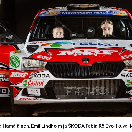
eta Hämäläinen, Emil Lindholm ja ŠKODA Fabia R5 Evo. (kuva: