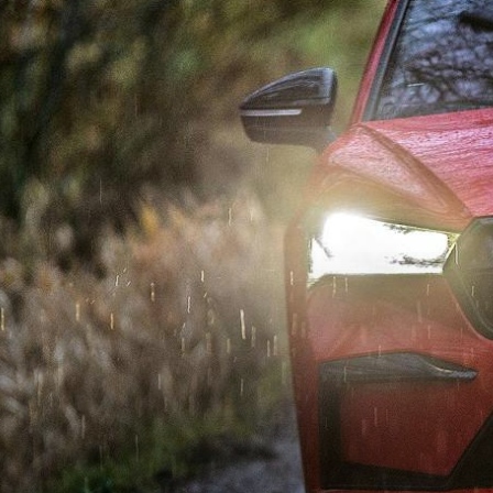
SÄHKÖAUTOILU
MEIDÄN ŠKODAMME
Š
S
ŠKODA MEDIASSA