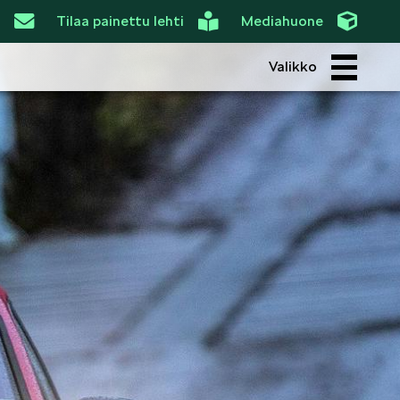
Tilaa painettu lehti
Mediahuone
Valikko
ROI
SIMPLY CLEVER