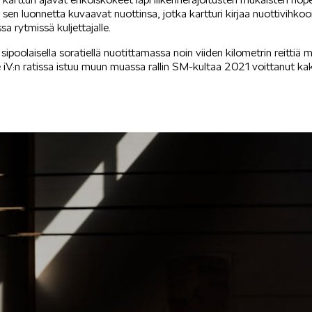
a sen luonnetta kuvaavat nuottinsa, jotka kartturi kirjaa nuottivihkoon
sa rytmissä kuljettajalle.
sipoolaisella soratiellä nuotittamassa noin viiden kilometrin reittiä
V:n ratissa istuu muun muassa rallin SM-kultaa 2021 voittanut kak