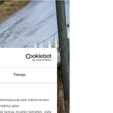
Tietoja
 ominaisuuksien tukemiseen
tiikka-alan
ietoja muihin tietoihin, joita