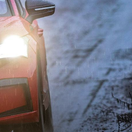
T
KUVASSA
US
ŠKODA 130 VUOTTA
RALLI