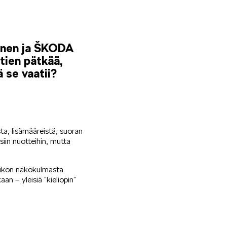
äinen ja ŠKODA
tien pätkää,
 se vaatii?
ta, lisämääreistä, suoran
siin nuotteihin, mutta
llikon näkökulmasta
aan – yleisiä ”kieliopin”