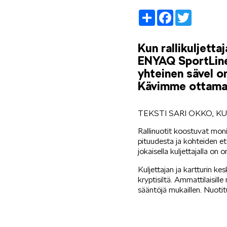
Share
Facebook
Twitter
Kun rallikuljett
ENYAQ SportLine 
yhteinen sävel o
Kävimme ottamas
TEKSTI SARI OKKO, K
Rallinuotit koostuvat moni
pituudesta ja kohteiden etä
jokaisella kuljettajalla on
Kuljettajan ja kartturin k
kryptisiltä. Ammattilaisille
sääntöjä mukaillen. Nuot