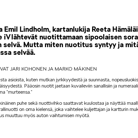
aja Emil Lindholm, kartanlukija Reeta Hämäl
iV lähtevät nuotittamaan sipoolaisen sora
n selvä. Mutta miten nuotitus syntyy ja mitä
sa selvää.
UVAT JARI KOHONEN JA MARKO MÄKINEN
sta asioista, kuten mutkan jyrkkyydestä ja suunnasta, nopeusluokis
isyydestä. Pääosin nuotit jaetaan kuvaileviin sanallisiin ja numeraali
 oma ”murteensa.”
eskinäinen puhe sekä nuottivihko saattavat kuulostaa ja näyttää maa
 rallinuotti on oma kielensä, joka vaihtelee kuljettajan ja kartturin muk
itus muuttuu myös auton vaihtumisen myötä.