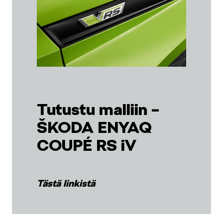
SCALA
KAMIQ
Tutustu malliin –
ŠKODA ENYAQ
COUPÉ RS iV
KAROQ
Tästä linkistä