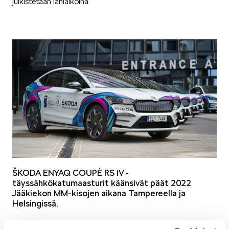
julkistetaan lähiaikoina.
KUVASSA
MEIDÄN ŠKODAMME
ŠKODA ENYAQ COUPÉ RS iV -
täyssähkökatumaasturit käänsivät päät 2022
ŠKODA PALVELEE
Jääkiekon MM-kisojen aikana Tampereella ja
Helsingissä.