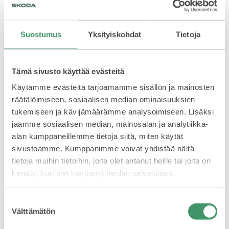
Katso kiertueen aikataulu
Suostumus
Yksityiskohdat
Tietoja
VASTUULLISUUS
Ma 6.6.
Laakkonen Oy, Espoo
Laakkonen Oy, Tampere
Rinta-Joupin Autoliike Oy, Pori
Tämä sivusto käyttää evästeitä
Ti 7.6.
Käytämme evästeitä tarjoamamme sisällön ja mainosten
Käyttöauto Oy, Seinäjoki
räätälöimiseen, sosiaalisen median ominaisuuksien
Laakkonen Oy, Helsinki
tukemiseen ja kävijämäärämme analysoimiseen. Lisäksi
ŠKODA 130 VUOTTA
Laakkonen Oy, Lahti
jaamme sosiaalisen median, mainosalan ja analytiikka-
Ke 8.6.
alan kumppaneillemme tietoja siitä, miten käytät
Autokeskus Oy, Vantaa
sivustoamme. Kumppanimme voivat yhdistää näitä
Auto Suni Oy, Kouvola
tietoja muihin tietoihin, joita olet antanut heille tai joita on
Rinta-Joupin Autoliike Oy, Tervajoki
kerätty, kun olet käyttänyt heidän palvelujaan.
To 9.6.
ŠKODA MEDIASSA
Auto Suni Oy, Kotka
Suostumuksen
Laakkonen Oy, Kerava
Välttämätön
valinta
Rinta-Joupin Autoliike Oy, Vaasa