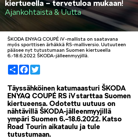
kiertueella – tervetuloa mukaan!
LIFESTYLE
Ajankohtaista & Uutta
ŠKODA ENYAQ COUPÉ iV -mallista on saatavana
myös sporttisen ärhäkkä RS-malliversio. Uutuuteen
pääsee nyt tutustumaan Suomen kiertueella
ŠKODA SPONSOROI
6.-18.6.2022 ŠKODA-jälleenmyyjillä.
Share
Facebook
Twitter
Täyssähköinen katumaasturi ŠKODA
ENYAQ COUPÉ RS iV starttaa Suomen
kiertueensa. Odotettu uutuus on
SIMPLY CLEVER
nähtävillä ŠKODA-jälleenmyyjillä
ympäri Suomen 6.–18.6.2022. Katso
Road Tourin aikataulu ja tule
tutustumaan.