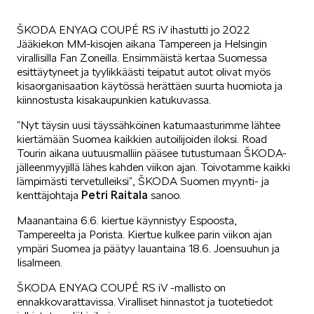
SÄHKÖAUTOILU
ŠKODA ENYAQ COUPÉ RS iV ihastutti jo 2022
Jääkiekon MM-kisojen aikana Tampereen ja Helsingin
virallisilla Fan Zoneilla. Ensimmäistä kertaa Suomessa
esittäytyneet ja tyylikkäästi teipatut autot olivat myös
kisaorganisaation käytössä herättäen suurta huomiota ja
kiinnostusta kisakaupunkien katukuvassa.
”Nyt täysin uusi täyssähköinen katumaasturimme lähtee
KOEAJOSSA
kiertämään Suomea kaikkien autoilijoiden iloksi. Road
Tourin aikana uutuusmalliin pääsee tutustumaan ŠKODA-
jälleenmyyjillä lähes kahden viikon ajan. Toivotamme kaikki
lämpimästi tervetulleiksi”, ŠKODA Suomen myynti- ja
Petri
Raitala
kenttäjohtaja
sanoo.
Maanantaina 6.6. kiertue käynnistyy Espoosta,
Tampereelta ja Porista. Kiertue kulkee parin viikon ajan
KAASUAUTOT
ympäri Suomea ja päätyy lauantaina 18.6. Joensuuhun ja
Iisalmeen.
ŠKODA ENYAQ COUPÉ RS iV -mallisto on
ennakkovarattavissa. Viralliset hinnastot ja tuotetiedot