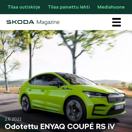
Tilaa uutiskirje
Tilaa painettu lehti
Mediahuone
Osastot
AJANKOHTAISTA & UUTTA
2.6.2022
Odotettu ENYAQ COUPÉ RS iV