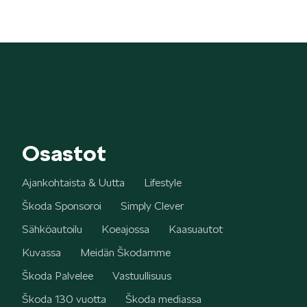
KODIAQ
SUPERB
Osastot
Ajankohtaista & Uutta
Lifestyle
Škoda Sponsoroi
Simply Clever
Sähköautoilu
Koeajossa
Kaasuautot
ENYAQ
Kuvassa
Meidän Škodamme
Škoda Palvelee
Vastuullisuus
Škoda 130 vuotta
Škoda mediassa