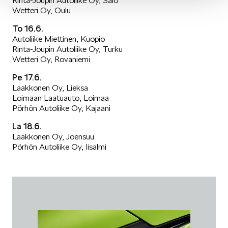
Rinta-Joupin Autoliike Oy, Salo
Wetteri Oy, Oulu
Mallit
To 16.6.
Autoliike Miettinen, Kuopio
Rinta-Joupin Autoliike Oy, Turku
Wetteri Oy, Rovaniemi
Pe 17.6.
FABIA
Laakkonen Oy, Lieksa
Loimaan Laatuauto, Loimaa
Pörhön Autoliike Oy, Kajaani
La 18.6.
Laakkonen Oy, Joensuu
Pörhön Autoliike Oy, Iisalmi
OCTAVIA