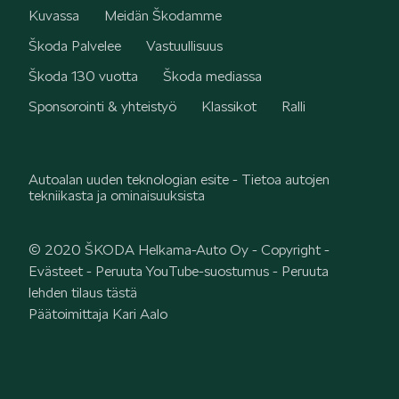
Kuvassa
Meidän Škodamme
Škoda Palvelee
Vastuullisuus
Škoda 130 vuotta
Škoda mediassa
Sponsorointi & yhteistyö
Klassikot
Ralli
Autoalan uuden teknologian esite - Tietoa autojen
tekniikasta ja ominaisuuksista
© 2020 ŠKODA Helkama-Auto Oy -
Copyright
-
Evästeet
-
Peruuta YouTube-suostumus
-
Peruuta
lehden tilaus tästä
Päätoimittaja Kari Aalo