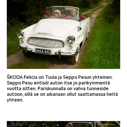
KUVASSA
MEIDÄN ŠKODAMME
ŠKODA Felicia on Tuula ja Seppo Pesun yhteinen.
Seppo Pesu entisöi auton itse jo parikymmentä
vuotta sitten. Pariskunnalla on vahva tunneside
autoon, sillä se on aikanaan ollut saattamassa heitä
yhteen.
ŠKODA PALVELEE