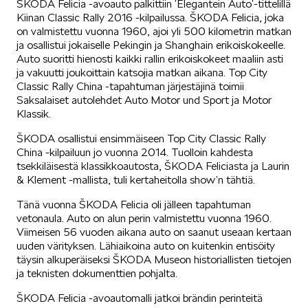
ŠKODA Felicia -avoauto palkittiin ’Elegantein Auto’-tittelillä
Kiinan Classic Rally 2016 -kilpailussa. ŠKODA Felicia, joka
on valmistettu vuonna 1960, ajoi yli 500 kilometrin matkan
ja osallistui jokaiselle Pekingin ja Shanghain erikoiskokeelle.
Auto suoritti hienosti kaikki rallin erikoiskokeet maaliin asti
ja vakuutti joukoittain katsojia matkan aikana. Top City
Classic Rally China -tapahtuman järjestäjinä toimii
Saksalaiset autolehdet Auto Motor und Sport ja Motor
Klassik.
ŠKODA osallistui ensimmäiseen Top City Classic Rally
China -kilpailuun jo vuonna 2014. Tuolloin kahdesta
tsekkiläisestä klassikkoautosta, ŠKODA Feliciasta ja Laurin
& Klement -mallista, tuli kertaheitolla show’n tähtiä.
Tänä vuonna ŠKODA Felicia oli jälleen tapahtuman
vetonaula. Auto on alun perin valmistettu vuonna 1960.
Viimeisen 56 vuoden aikana auto on saanut useaan kertaan
uuden värityksen. Lähiaikoina auto on kuitenkin entisöity
täysin alkuperäiseksi ŠKODA Museon historiallisten tietojen
ja teknisten dokumenttien pohjalta.
ŠKODA Felicia -avoautomalli jatkoi brändin perinteitä