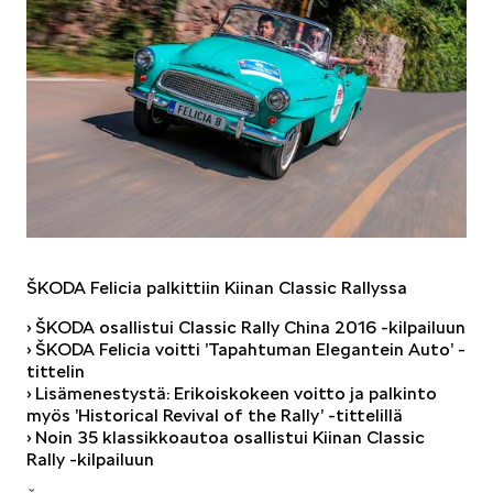
ELROQ
EPIQ
ŠKODA Felicia palkittiin Kiinan Classic Rallyssa
› ŠKODA osallistui Classic Rally China 2016 -kilpailuun
› ŠKODA Felicia voitti ’Tapahtuman Elegantein Auto’ -
tittelin
› Lisämenestystä: Erikoiskokeen voitto ja palkinto
PEAQ
myös ’Historical Revival of the Rally’ -tittelillä
› Noin 35 klassikkoautoa osallistui Kiinan Classic
Rally -kilpailuun