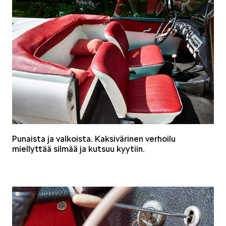
VASTUULLISUUS
ŠKODA 130 VUOTTA
Punaista ja valkoista. Kaksivärinen verhoilu
miellyttää silmää ja kutsuu kyytiin.
ŠKODA MEDIASSA