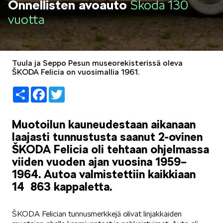
Onnellisten avoauto
Škoda 130
LIFESTYLE
vuotta
Tuula ja Seppo Pesun museorekisterissä oleva
ŠKODA Felicia on vuosimallia 1961.
ŠKODA SPONSOROI
Share
Facebook
Twitter
Muotoilun kauneudestaan aikanaan
laajasti tunnustusta saanut 2-ovinen
ŠKODA Felicia oli tehtaan ohjelmassa
viiden vuoden ajan vuosina 1959–
SIMPLY CLEVER
1964. Autoa valmistettiin kaikkiaan
14 863 kappaletta.
ŠKODA Felician tunnusmerkkejä olivat linjakkaiden