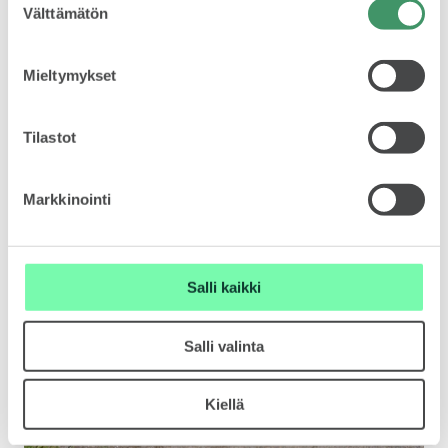
Välttämätön
valinta
SCALA
Mieltymykset
Kromi kiiltää. Pölykapseleiden detaljit henkivät
urheilullisuutta.
Tilastot
KAMIQ
Markkinointi
Salli kaikki
KAROQ
Salli valinta
Kiellä