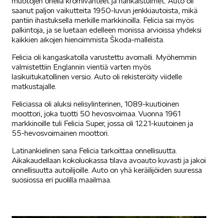
muotojen ohella kromivanteet ja nahkaistuimet. Auto oli
saanut paljon vaikutteita 1950-luvun jenkkiautoista, mikä
SÄHKÖAUTOILU
pantiin ihastuksella merkille markkinoilla. Felicia sai myös
palkintoja, ja se luetaan edelleen monissa arvioissa yhdeksi
kaikkien aikojen hienoimmista Škoda-malleista.
Felicia oli kangaskatolla varustettu avomalli. Myöhemmin
valmistettiin Englannin vientiä varten myös
lasikuitukatollinen versio. Auto oli rekisteröity viidelle
matkustajalle.
KOEAJOSSA
Feliciassa oli aluksi nelisylinterinen, 1089-kuutioinen
moottori, joka tuotti 50 hevosvoimaa. Vuonna 1961
markkinoille tuli Felicia Super, jossa oli 1221-kuutoinen ja
55-hevosvoimainen moottori.
Latinankielinen sana Felicia tarkoittaa onnellisuutta.
Aikakaudellaan kokoluokassa tilava avoauto kuvasti ja jakoi
KAASUAUTOT
onnellisuutta autoilijoille. Auto on yhä keräilijöiden suuressa
suosiossa eri puolilla maailmaa.