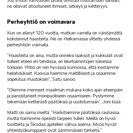
Jos yhtiön vahvuudet pitäisi tiivistää muutamaan sanaan,
ne olisivat sitoutuneet ihmiset, sitkeys ja ketteryys.
KODIAQ
Perheyhtiö on voimavara
Kun on elänyt 120 vuotta, matkan varrella on väistämättä
kohdannut haasteita. Ne on Helkamassa ylitetty yhdessä
perheyhtiön voimalla.
”Haasteita on aina, mutta onneksi laaksot ja kukkulat ovat
SUPERB
tulleet eteen eri tahdissa, eri liiketoimintojen tukiessa
toisiaan. Yhtiö on niin hyvässä kunnossa, että kestämme
heilahdukset. Kasvua haemme maltillisesti ja osaamme
sopeutua muutoksiin”, Satu sanoo.
”Olemme menneet maailman mukana koko ajan eteenpäin
ja panostaneet monipuoliseen osaamiseen. Pystymme
tekemään ketterästi päätöksiä ja uudistumaan”, Joni lisää.
ENYAQ
Matti on sama mieltä. ”Harkitsemme päätöksiä rauhassa,
mutta toimimme ripeästi tarpeen tullen. Meillä on hyviä
tuotteita ja Škodaa ajatellen vahva asema. Myös hyvät
yhteistyökumppanit ovat äärimmäisen tärkeitä.”