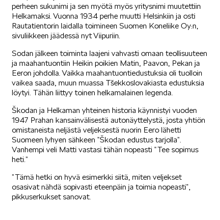
perheen sukunimi ja sen myötä myös yritysnimi muutettiin
Helkamaksi. Vuonna 1934 perhe muutti Helsinkiin ja osti
Rautatientorin laidalla toimineen Suomen Koneliike Oy:n,
KUVASSA
sivuliikkeen jäädessä nyt Viipuriin.
Sodan jälkeen toiminta laajeni vahvasti omaan teollisuuteen
ja maahantuontiin Heikin poikien Matin, Paavon, Pekan ja
Eeron johdolla. Vaikka maahantuontiedustuksia oli tuolloin
vaikea saada, muun muassa Tšekkoslovakiasta edustuksia
löytyi. Tähän liittyy toinen helkamalainen legenda.
MEIDÄN ŠKODAMME
Škodan ja Helkaman yhteinen historia käynnistyi vuoden
1947 Prahan kansainvälisestä autonäyttelystä, josta yhtiön
omistaneista neljästä veljeksestä nuorin Eero lähetti
Suomeen lyhyen sähkeen ”Škodan edustus tarjolla”.
Vanhempi veli Matti vastasi tähän nopeasti ”Tee sopimus
heti.”
”Tämä hetki on hyvä esimerkki siitä, miten veljekset
ŠKODA PALVELEE
osasivat nähdä sopivasti eteenpäin ja toimia nopeasti”,
pikkuserkukset sanovat.