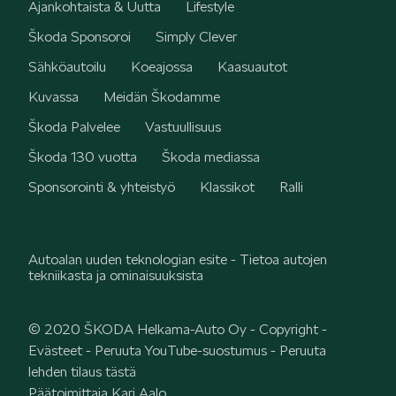
Ajankohtaista & Uutta
Lifestyle
Škoda Sponsoroi
Simply Clever
Sähköautoilu
Koeajossa
Kaasuautot
Kuvassa
Meidän Škodamme
Škoda Palvelee
Vastuullisuus
Škoda 130 vuotta
Škoda mediassa
Sponsorointi & yhteistyö
Klassikot
Ralli
Autoalan uuden teknologian esite - Tietoa autojen
tekniikasta ja ominaisuuksista
© 2020 ŠKODA Helkama-Auto Oy -
Copyright
-
Evästeet
-
Peruuta YouTube-suostumus
-
Peruuta
lehden tilaus tästä
Päätoimittaja Kari Aalo