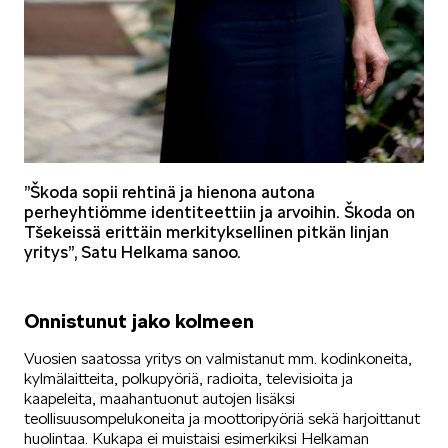
SPONSOROINTI & YHTEISTYÖ
”Škoda sopii rehtinä ja hienona autona
perheyhtiömme identiteettiin ja arvoihin. Škoda on
Tšekeissä erittäin merkityksellinen pitkän linjan
KLASSIKOT
yritys”, Satu Helkama sanoo.
Onnistunut jako kolmeen
Vuosien saatossa yritys on valmistanut mm. kodinkoneita,
kylmälaitteita, polkupyöriä, radioita, televisioita ja
RALLI
kaapeleita, maahantuonut autojen lisäksi
teollisuusompelukoneita ja moottoripyöriä sekä harjoittanut
huolintaa. Kukapa ei muistaisi esimerkiksi Helkaman