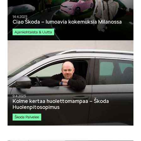
14.4.2025
Ciao Škoda – lumoavia kokemuksia Milanossa
Ajankohtaista & Uutta
9.4.2025
Kolme kertaa huolettomampaa – Škoda
Huolenpitosopimus
Škoda Palvelee