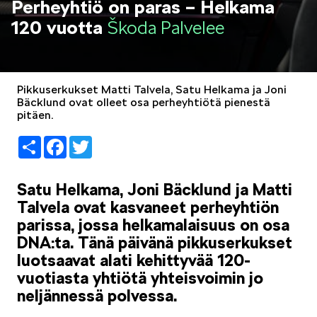
Perheyhtiö on paras – Helkama
LIFESTYLE
120 vuotta
Škoda Palvelee
Pikkuserkukset Matti Talvela, Satu Helkama ja Joni
Bäcklund ovat olleet osa perheyhtiötä pienestä
pitäen.
ŠKODA SPONSOROI
Share
Facebook
Twitter
Satu Helkama, Joni Bäcklund ja Matti
Talvela ovat kasvaneet perheyhtiön
parissa, jossa helkamalaisuus on osa
SIMPLY CLEVER
DNA:ta. Tänä päivänä pikkuserkukset
luotsaavat alati kehittyvää 120-
vuotiasta yhtiötä yhteisvoimin jo
neljännessä polvessa.