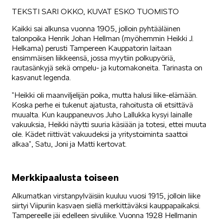
TEKSTI SARI OKKO, KUVAT ESKO TUOMISTO
SÄHKÖAUTOILU
Kaikki sai alkunsa vuonna 1905, jolloin pyhtääläinen
talonpoika Henrik Johan Hellman (myöhemmin Heikki J.
Helkama) perusti Tampereen Kauppatorin laitaan
ensimmäisen liikkeensä, jossa myytiin polkupyöriä,
rautasänkyjä sekä ompelu- ja kutomakoneita. Tarinasta on
kasvanut legenda.
KOEAJOSSA
”Heikki oli maanviljelijän poika, mutta halusi liike-elämään.
Koska perhe ei tukenut ajatusta, rahoitusta oli etsittävä
muualta. Kun kauppaneuvos Juho Lallukka kysyi lainalle
vakuuksia, Heikki näytti suuria käsiään ja totesi, ettei muuta
ole. Kädet riittivät vakuudeksi ja yritystoiminta saattoi
alkaa”, Satu, Joni ja Matti kertovat.
KAASUAUTOT
Merkkipaalusta toiseen
Alkumatkan virstanpylväisiin kuuluu vuosi 1915, jolloin liike
siirtyi Viipuriin kasvaen siellä merkittäväksi kauppapaikaksi.
Tampereelle jäi edelleen sivuliike. Vuonna 1928 Hellmanin