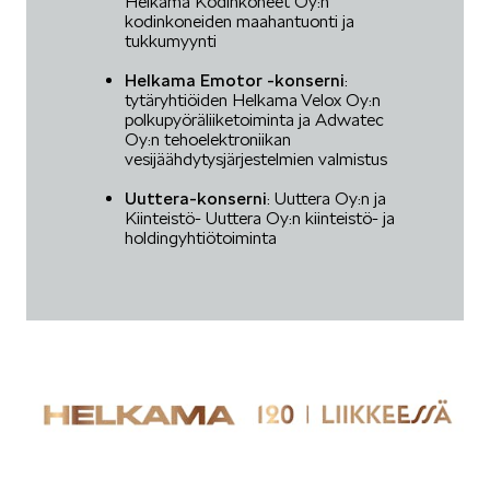
Helkama Kodinkoneet Oy:n
kodinkoneiden maahantuonti ja
tukkumyynti
Helkama Emotor -konserni
:
tytäryhtiöiden Helkama Velox Oy:n
polkupyöräliiketoiminta ja Adwatec
Oy:n tehoelektroniikan
vesijäähdytysjärjestelmien valmistus
Uuttera-konserni
: Uuttera Oy:n ja
Kiinteistö- Uuttera Oy:n kiinteistö- ja
holdingyhtiötoiminta