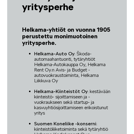
yritysperhe
Helkama-yhtiöt on vuonna 1905
perustettu monimuotoinen
yritysperhe.
Helkama-Auto Oy
: Škoda-
automaahantuonti, tytäryhtiöt
Helkama-Autokauppa Oy, Helkama
Rent Oy:n Avis- ja Budget -
autovuokraustoiminta, Helkama
Liikkuva Oy
Helkama-Kiinteistöt Oy
: kestävään
kiinteistö- sijoittamiseen ja -
vuokraukseen sekä startup- ja
kasvuyhtiösijoittamiseen erikoistunut
yritys
Suomen Koneliike -konserni
:
kiinteistöliiketoiminta sekä tytäryhtiö