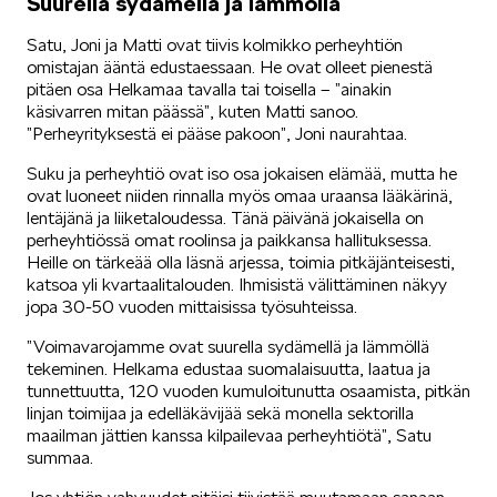
Suurella sydämellä ja lämmöllä
SCALA
Satu, Joni ja Matti ovat tiivis kolmikko perheyhtiön
omistajan ääntä edustaessaan. He ovat olleet pienestä
pitäen osa Helkamaa tavalla tai toisella – ”ainakin
käsivarren mitan päässä”, kuten Matti sanoo.
”Perheyrityksestä ei pääse pakoon”, Joni naurahtaa.
Suku ja perheyhtiö ovat iso osa jokaisen elämää, mutta he
ovat luoneet niiden rinnalla myös omaa uraansa lääkärinä,
KAMIQ
lentäjänä ja liiketaloudessa. Tänä päivänä jokaisella on
perheyhtiössä omat roolinsa ja paikkansa hallituksessa.
Heille on tärkeää olla läsnä arjessa, toimia pitkäjänteisesti,
katsoa yli kvartaalitalouden. Ihmisistä välittäminen näkyy
jopa 30-50 vuoden mittaisissa työsuhteissa.
”Voimavarojamme ovat suurella sydämellä ja lämmöllä
tekeminen. Helkama edustaa suomalaisuutta, laatua ja
KAROQ
tunnettuutta, 120 vuoden kumuloitunutta osaamista, pitkän
linjan toimijaa ja edelläkävijää sekä monella sektorilla
maailman jättien kanssa kilpailevaa perheyhtiötä”, Satu
summaa.