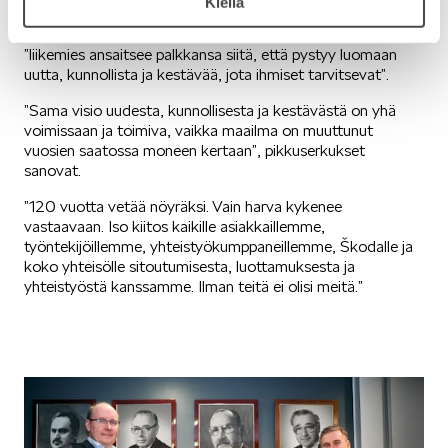
Kiellä
Palataan vielä juurille ja Heikki J. Helkaman sanoihin
”liikemies ansaitsee palkkansa siitä, että pystyy luomaan
uutta, kunnollista ja kestävää, jota ihmiset tarvitsevat”.
”Sama visio uudesta, kunnollisesta ja kestävästä on yhä
voimissaan ja toimiva, vaikka maailma on muuttunut
vuosien saatossa moneen kertaan”, pikkuserkukset
sanovat.
”120 vuotta vetää nöyräksi. Vain harva kykenee
vastaavaan. Iso kiitos kaikille asiakkaillemme,
työntekijöillemme, yhteistyökumppaneillemme, Škodalle ja
koko yhteisölle sitoutumisesta, luottamuksesta ja
yhteistyöstä kanssamme. Ilman teitä ei olisi meitä.”