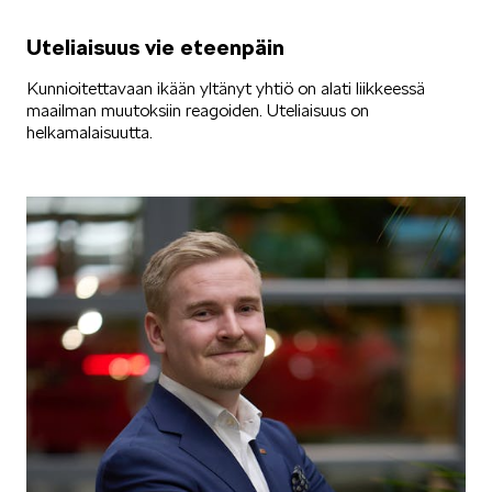
Uteliaisuus vie eteenpäin
ELROQ
Kunnioitettavaan ikään yltänyt yhtiö on alati liikkeessä
maailman muutoksiin reagoiden. Uteliaisuus on
helkamalaisuutta.
EPIQ
PEAQ