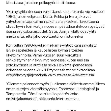
klassikkoa: jokaisen polkupyörää eli Jopoa.
Yksi nykytilanteeseen vaikuttanut käännekohta vie vuoteen
Mallit
1986, jolloin veljekset Matti, Pekka ja Eero jakoivat
yritystoimintoja kolmen sukuhaaran kesken. Tavoitteena
olivat hyvin toimivat ja nopeaan päätöksentekoon pystyvät
itsenäiset kokonaisuudet. Satu, Joni ja Matti ovat yhtä
mieltä siitä, että jako osoittautui onnistuneeksi.
FABIA
Kun tultiin 1990-luvulle, Helkama-yhtiöt kansainvälistyi
laivakaapeleiden ja kaupallisten kylmälaitteiden
liiketoiminnoilla. Viime vuosien suuri vaikuttaja
sähköistyminen näkyy nyt monessa, kuten uusissa
polkupyörissä ja autoissa sekä Helkama-perheeseen
kokonaan vuonna 2024 liittyneessä tehoelektroniikan
vesijäähdytysjärjestelmiä valmistavassa Adwatecissa.
OCTAVIA
”Olemme palanneet myös juurillemme aloitettuamme jälleen
oman autojen vähittäismyynnin Espoossa, Helsingissä ja
Tampereella. Tämä on ollut iso päätös koko
omistajakunnassa”, pikkuserkukset toteavat.