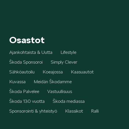
SCALA
Osastot
Ajankohtaista & Uutta
Lifestyle
KAMIQ
Škoda Sponsoroi
Simply Clever
Sähköautoilu
Koeajossa
Kaasuautot
Kuvassa
Meidän Škodamme
Škoda Palvelee
Vastuullisuus
KAROQ
Škoda 130 vuotta
Škoda mediassa
Sponsorointi & yhteistyö
Klassikot
Ralli