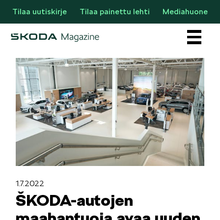
Tilaa uutiskirje
Tilaa painettu lehti
Mediahuone
Osastot
AJANKOHTAISTA & UUTTA
1.7.2022
ŠKODA-autojen
maahantuoja avaa uuden