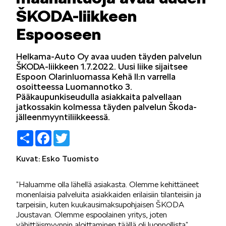
ŠKODA-liikkeen
LIFESTYLE
Espooseen
Helkama-Auto Oy avaa uuden täyden palvelun
ŠKODA-liikkeen 1.7.2022. Uusi liike sijaitsee
Espoon Olarinluomassa Kehä II:n varrella
osoitteessa Luomannotko 3.
ŠKODA SPONSOROI
Pääkaupunkiseudulla asiakkaita palvellaan
jatkossakin kolmessa täyden palvelun Škoda-
jälleenmyyntiliikkeessä.
Share
Facebook
Twitter
Kuvat: Esko Tuomisto
SIMPLY CLEVER
”Haluamme olla lähellä asiakasta. Olemme kehittäneet
monenlaisia palveluita asiakkaiden erilaisiin tilanteisiin ja
tarpeisiin, kuten kuukausimaksupohjaisen ŠKODA
Joustavan. Olemme espoolainen yritys, joten
vähittäismyynnin aloittaminen täällä oli luonnollista”