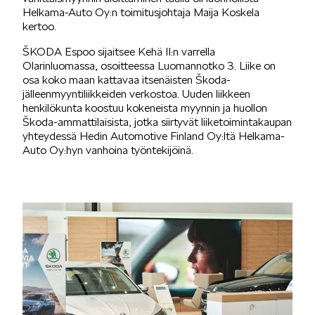
Helkama-Auto Oy:n toimitusjohtaja Maija Koskela
kertoo.
SÄHKÖAUTOILU
ŠKODA Espoo sijaitsee Kehä II:n varrella
Olarinluomassa, osoitteessa Luomannotko 3. Liike on
osa koko maan kattavaa itsenäisten Škoda-
jälleenmyyntiliikkeiden verkostoa. Uuden liikkeen
henkilökunta koostuu kokeneista myynnin ja huollon
Škoda-ammattilaisista, jotka siirtyvät liiketoimintakaupan
yhteydessä Hedin Automotive Finland Oy:ltä Helkama-
KOEAJOSSA
Auto Oy:hyn vanhoina työntekijöinä.
KAASUAUTOT