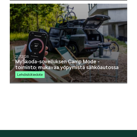
Mallit
FABIA
21.7.2026
MyŠkoda-sovelluksen Camp Mode -
toiminto: mukavaa yöpymistä sähköautossa
Lehdistötiedote
OCTAVIA