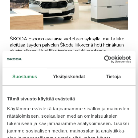
KUVASSA
ŠKODA Espoon avajaisia vietetään syksyllä, mutta liike
aloittaa täyden palvelun Škoda-liikkeenä heti heinäkuun
alusta alkaen. Uusi liike tarjoaa kaikki modernin
autoliikkeen palvelut huomioiden digitaalisen
asiakaspolun mahdollisuudet ja henkilökohtaisen
MEIDÄN ŠKODAMME
asiakaspalvelun tärkeyden. ŠKODA Espoossa on
panostettu myös liikkeen viihtyvyyteen ja asiakastiloihin,
Suostumus
Yksityiskohdat
Tietoja
joihin asiakas voi esimerkiksi auton huoltoon tullessaan
jäädä työskentelemään.
Tämä sivusto käyttää evästeitä
Hedin Automotive Finland Oy osti Veljekset Laakkonen
Oy:n osakekannan aiemmin tänä keväänä ja jatkaa
Käytämme evästeitä tarjoamamme sisällön ja mainosten
Škoda-jälleenmyyjänä Laakkosen Škoda-toimipaikoissa.
ŠKODA PALVELEE
räätälöimiseen, sosiaalisen median ominaisuuksien
ŠKODA Espoon lisäksi pääkaupunkiseudulla Škoda-
tukemiseen ja kävijämäärämme analysoimiseen. Lisäksi
asiakkaita palvelee Laakkonen Herttoniemi (Hedin
jaamme sosiaalisen median, mainosalan ja analytiikka-
Automotive Finland Oy) ja Autokeskus Airport.
alan kumppaneillemme tietoja siitä, miten käytät