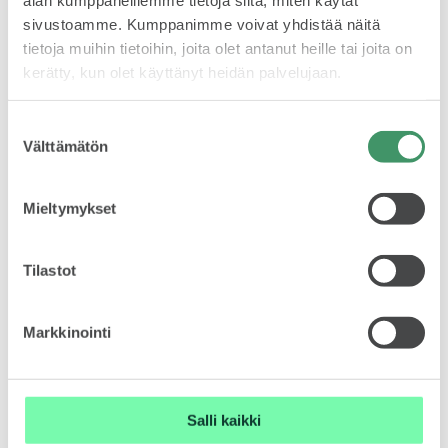
sivustoamme. Kumppanimme voivat yhdistää näitä
tietoja muihin tietoihin, joita olet antanut heille tai joita on
VASTUULLISUUS
kerätty, kun olet käyttänyt heidän palvelujaan.
Suostumuksen
Välttämätön
valinta
Mieltymykset
ŠKODA 130 VUOTTA
Tilastot
Markkinointi
LISÄÄ TIEDOTTEITA
ŠKODA MEDIASSA
Salli kaikki