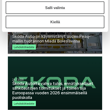
Salli valinta
SPONSOROINTI & YHTEISTYÖ
Kiellä
6.8.2026
Škoda Auto on käynnistänyt uuden Peaq-
mallin tuotannon Mladá Boleslavissa
Lehdistötiedote
KLASSIKOT
24.7.2026
Škoda Autolta vahva tulos, ennätykselliset
sähköautojen toimitukset ja toinen sija
Euroopassa vuoden 2026 ensimmäisellä
RALLI
puoliskolla
Lehdistötiedote