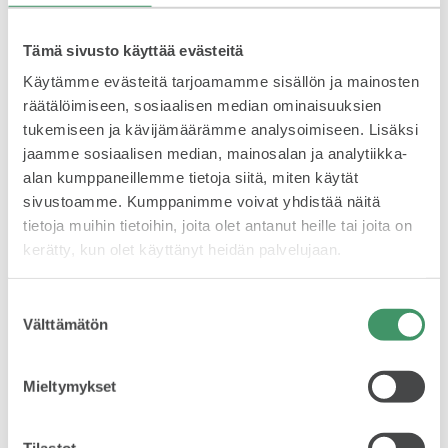
myötä Škodalla on hallussaan urheilulajien
maailmanmestaruuskisojen historian pisimpään jatkuneen
virallisen pääsponsorin maailmanennätys.
Tämä sivusto käyttää evästeitä
SPONSOROINTI & YHTEISTYÖ
Käytämme evästeitä tarjoamamme sisällön ja mainosten
Koko tiedote on luettavissa myös sivun oikean
reunan PDF-tiedostosta.
räätälöimiseen, sosiaalisen median ominaisuuksien
tukemiseen ja kävijämäärämme analysoimiseen. Lisäksi
jaamme sosiaalisen median, mainosalan ja analytiikka-
LATAA LEHDISTÖTIEDOTE
alan kumppaneillemme tietoja siitä, miten käytät
sivustoamme. Kumppanimme voivat yhdistää näitä
tietoja muihin tietoihin, joita olet antanut heille tai joita on
Lataa tiedote (PDF)
KLASSIKOT
kerätty, kun olet käyttänyt heidän palvelujaan.
Suostumuksen
Välttämätön
valinta
LISÄÄ TIEDOTTEITA
Mieltymykset
RALLI
Tilastot