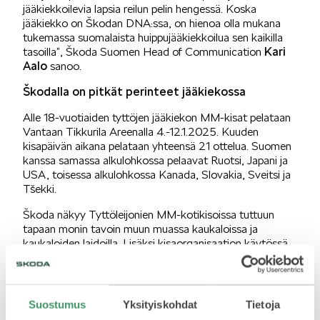
jääkiekkoilevia lapsia reilun pelin hengessä. Koska
jääkiekko on Škodan DNA:ssa, on hienoa olla mukana
tukemassa suomalaista huippujääkiekkoilua sen kaikilla
VASTUULLISUUS
Kari
tasoilla”, Škoda Suomen Head of Communication
Aalo
sanoo.
Škodalla on pitkät perinteet jääkiekossa
Alle 18-vuotiaiden tyttöjen jääkiekon MM-kisat pelataan
Vantaan Tikkurila Areenalla 4.-12.1.2025. Kuuden
kisapäivän aikana pelataan yhteensä 21 ottelua. Suomen
ŠKODA 130 VUOTTA
kanssa samassa alkulohkossa pelaavat Ruotsi, Japani ja
USA, toisessa alkulohkossa Kanada, Slovakia, Sveitsi ja
Tšekki.
Škoda näkyy Tyttöleijonien MM-kotikisoissa tuttuun
tapaan monin tavoin muun muassa kaukaloissa ja
kaukaloiden laidoilla. Lisäksi kisaorganisaation käytössä
on kisavärein teipattuja sähköä hyödyntäviä Škoda-
ŠKODA MEDIASSA
autoja.
Jääkiekon MM-kisoilla ja Škodalla on yli 30 vuotta
Suostumus
Yksityiskohdat
Tietoja
yhtäjaksoisesti kestänyt yhteistyökumppanuus. Tämän