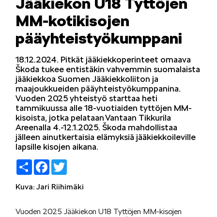
Jääkiekon U18 Tyttöjen
LIFESTYLE
MM-kotikisojen
pääyhteistyökumppani
18.12.2024. Pitkät jääkiekkoperinteet omaava
Škoda tukee entistäkin vahvemmin suomalaista
jääkiekkoa Suomen Jääkiekkoliiton ja
ŠKODA SPONSOROI
maajoukkueiden pääyhteistyökumppanina.
Vuoden 2025 yhteistyö starttaa heti
tammikuussa alle 18-vuotiaiden tyttöjen MM-
kisoista, jotka pelataan Vantaan Tikkurila
Areenalla 4.-12.1.2025. Škoda mahdollistaa
jälleen ainutkertaisia elämyksiä jääkiekkoileville
lapsille kisojen aikana.
SIMPLY CLEVER
Share
Facebook
Twitter
Kuva: Jari Riihimäki
Vuoden 2025 Jääkiekon U18 Tyttöjen MM-kisojen