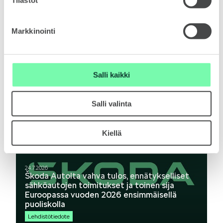
Mallit
Markkinointi
6.8.2026
Salli kaikki
Škoda Auto on käynnistänyt uuden Peaq-
FABIA
mallin tuotannon Mladá Boleslavissa
Lehdistötiedote
Salli valinta
Kiellä
OCTAVIA
24.7.2026
Škoda Autolta vahva tulos, ennätykselliset
sähköautojen toimitukset ja toinen sija
Euroopassa vuoden 2026 ensimmäisellä
puoliskolla
Lehdistötiedote