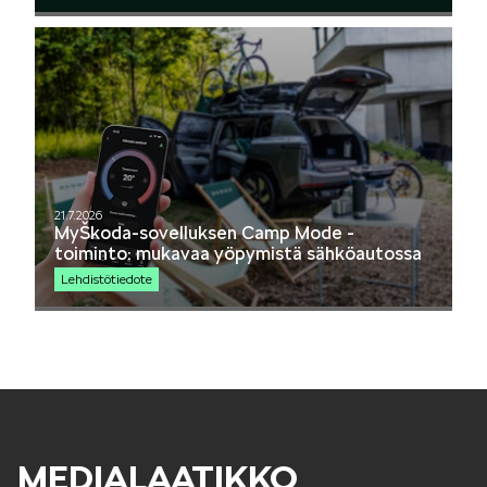
SCALA
KAMIQ
21.7.2026
MyŠkoda-sovelluksen Camp Mode -
toiminto: mukavaa yöpymistä sähköautossa
Lehdistötiedote
KAROQ
MEDIALAATIKKO