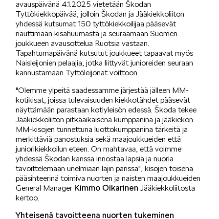
avauspäivänä 4.1.2025 vietetään Škodan
Tyttökiekkopäivää, jolloin Škodan ja Jääkiekkoliiton
SÄHKÖAUTOILU
yhdessä kutsumat 150 tyttökiekkoilijaa pääsevät
nauttimaan kisahuumasta ja seuraamaan Suomen
joukkueen avausottelua Ruotsia vastaan.
Tapahtumapäivänä kutsutut joukkueet tapaavat myös
Naisleijonien pelaajia, jotka liittyvät junioreiden seuraan
kannustamaan Tyttöleijonat voittoon.
"Olemme ylpeitä saadessamme järjestää jälleen MM-
KOEAJOSSA
kotikisat, joissa tulevaisuuden kiekkotähdet pääsevät
näyttämään parastaan kotiyleisön edessä. Škoda tekee
Jääkiekkoliiton pitkäaikaisena kumppanina ja jääkiekon
MM-kisojen tunnettuna luottokumppanina tärkeitä ja
merkittäviä panostuksia sekä maajoukkueiden että
juniorikiekkoilun eteen. On mahtavaa, että voimme
yhdessä Škodan kanssa innostaa lapsia ja nuoria
tavoittelemaan unelmiaan lajin parissa", kisojen toisena
KAASUAUTOT
pääsihteerinä toimiva nuorten ja naisten maajoukkueiden
Kimmo Oikarinen
General Manager
Jääkiekkoliitosta
kertoo.
Yhteisenä tavoitteena nuorten tukeminen