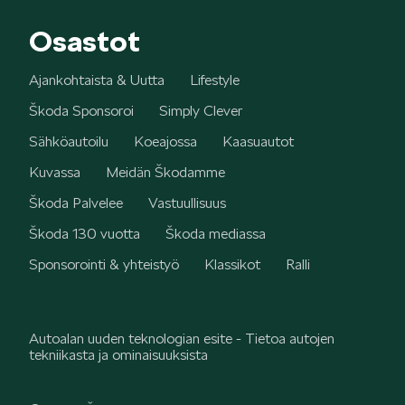
Osastot
Ajankohtaista & Uutta
Lifestyle
Škoda Sponsoroi
Simply Clever
Sähköautoilu
Koeajossa
Kaasuautot
Kuvassa
Meidän Škodamme
Škoda Palvelee
Vastuullisuus
Škoda 130 vuotta
Škoda mediassa
Sponsorointi & yhteistyö
Klassikot
Ralli
Autoalan uuden teknologian esite - Tietoa autojen
tekniikasta ja ominaisuuksista