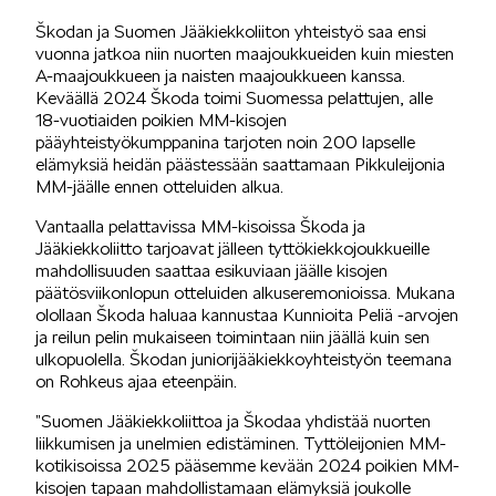
Škodan ja Suomen Jääkiekkoliiton yhteistyö saa ensi
vuonna jatkoa niin nuorten maajoukkueiden kuin miesten
KUVASSA
A-maajoukkueen ja naisten maajoukkueen kanssa.
Keväällä 2024 Škoda toimi Suomessa pelattujen, alle
18-vuotiaiden poikien MM-kisojen
pääyhteistyökumppanina tarjoten noin 200 lapselle
elämyksiä heidän päästessään saattamaan Pikkuleijonia
MM-jäälle ennen otteluiden alkua.
Vantaalla pelattavissa MM-kisoissa Škoda ja
MEIDÄN ŠKODAMME
Jääkiekkoliitto tarjoavat jälleen tyttökiekkojoukkueille
mahdollisuuden saattaa esikuviaan jäälle kisojen
päätösviikonlopun otteluiden alkuseremonioissa. Mukana
olollaan Škoda haluaa kannustaa Kunnioita Peliä -arvojen
ja reilun pelin mukaiseen toimintaan niin jäällä kuin sen
ulkopuolella. Škodan juniorijääkiekkoyhteistyön teemana
on Rohkeus ajaa eteenpäin.
ŠKODA PALVELEE
”Suomen Jääkiekkoliittoa ja Škodaa yhdistää nuorten
liikkumisen ja unelmien edistäminen. Tyttöleijonien MM-
kotikisoissa 2025 pääsemme kevään 2024 poikien MM-
kisojen tapaan mahdollistamaan elämyksiä joukolle