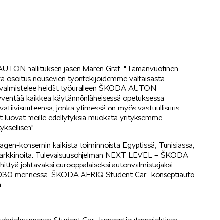
OCTAVIA
SCALA
A AUTON hallituksen jäsen Maren Gräf: "Tämänvuotinen
osoitus nousevien työntekijöidemme valtaisasta
valmistelee heidät työuralleen ŠKODA AUTON
 syventää kaikkea käytännönläheisessä opetuksessa
atiivisuuteensa, jonka ytimessä on myös vastuullisuus.
t luovat meille edellytyksiä muokata yrityksemme
ksellisen".
KODIAQ
SUPERB
-konsernin kaikista toiminnoista Egyptissä, Tunisiassa,
n markkinoita. Tulevaisuusohjelman NEXT LEVEL – ŠKODA
ä johtavaksi eurooppalaiseksi autonvalmistajaksi
een 2030 mennessä. ŠKODA AFRIQ Student Car -konseptiauto
.
EPIQ
PEAQ
ahdeksannessa Student Car -konseptiautoprojektissa