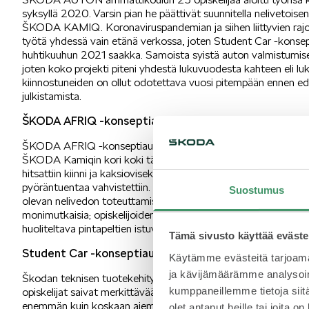
syksyllä 2020. Varsin pian he päättivät suunnitella nelivetoise
ŠKODA KAMIQ. Koronaviruspandemian ja siihen liittyvien rajoit
työtä yhdessä vain etänä verkossa, joten Student Car -konsept
huhtikuuhun 2021 saakka. Samoista syistä auton valmistumis
joten koko projekti piteni yhdestä lukuvuodesta kahteen eli 
kiinnostuneiden on ollut odotettava vuosi pitempään ennen 
julkistamista.
ŠKODA AFRIQ -konseptiauton rakentamiseen 2 000 t
ŠKODA AFRIQ -konseptiauton rakentaminen kesti neljä kuukautt
ŠKODA Kamiqin kori koki täydellisen muodonmuutoksen: alunp
hitsattiin kiinni ja kaksioviseksi muuttuneen Afriqin lokasuojat
pyöräntuentaa vahvistettiin. Huomattavia ja aikaa vieviä muu
Suostumus
olevan nelivedon toteuttamiseen. Edellisten vuosien Student 
monimutkaisia; opiskelijoiden oli levennettävä ja madallettava 
huoliteltava pintapeltien istuvuus.
Tämä sivusto käyttää eväste
Student Car -konseptiautoprojektien historian katta
Käytämme evästeitä tarjoama
ja kävijämäärämme analysoim
Škodan teknisen tuotekehityksen, muotoilun ja tuotannon osast
kumppaneillemme tietoja siitä
opiskelijat saivat merkittävää tukea ŠKODA Motorsportilta
enemmän kuin koskaan aiemmin mukana tämän lukukauden Š
olet antanut heille tai joita o