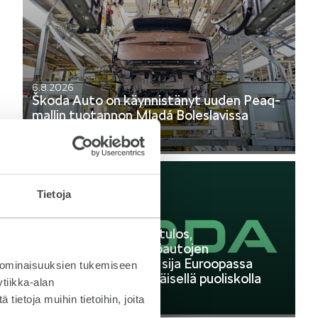
6.8.2026
Škoda Auto on käynnistänyt uuden Peaq-
mallin tuotannon Mladá Boleslavissa
Lehdistötiedote
Tietoja
24.7.2026
Škoda Autolta vahva tulos,
ennätykselliset sähköautojen
toimitukset ja toinen sija Euroopassa
 ominaisuuksien tukemiseen
vuoden 2026 ensimmäisellä puoliskolla
tiikka-alan
Lehdistötiedote
ietoja muihin tietoihin, joita