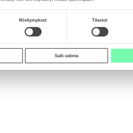
tä taitotietoa ja tarvittavia osia. Opiskelijat saivat heiltä
ossa on ŠKODA FABIA Rally2 evo -ralliauton integroitu
Car -konseptiautosta löytyy myös muita ŠKODA FABIA
Mieltymykset
Tilastot
auspyörä, kojelauta, kuusipisteturvavyöt ja erikoisralli-
ydät ŠKODA Storyboard -sivustolta tästä linkistä.
Salli valinta