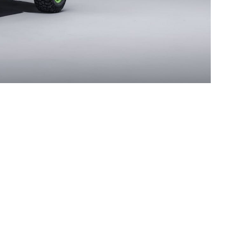
T
KUVASSA
US
ŠKODA 130 VUOTTA
RALLI