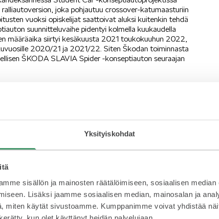
n ralliautoversion, joka pohjautuu crossover-katumaasturiin
usten vuoksi opiskelijat saattoivat aluksi kuitenkin tehdä
iauton suunnitteluvaihe pidentyi kolmella kuukaudella
en määräaika siirtyi kesäkuusta 2021 toukokuuhun 2022,
lukuvuosille 2020/21 ja 2021/22. Siten Škodan toiminnasta
edellisen ŠKODA SLAVIA Spider -konseptiauton seuraajan
yötuntia
a ja vaati opiskelijoilta noin 2 000 työtuntia. Tavallisen
erin neliovisen cross­over-katumaasturin takaovet
, pyöränaukkokaaret ja puskurit suurennettiin. Jousitusta ja
tostöitä tarvittiin ŠKODA OCTAVIA 4×4 -mallista peräisin
Yksityiskohdat
Car -konseptiautojen tapaan korin rakennemuutokset olivat
koria, muotoiltava auton kaikki kulmat uudelleen ja
itä
vin yhteistyö ŠKODA Motorsportin kanssa
mme sisällön ja mainosten räätälöimiseen, sosiaalisen median
iseen. Lisäksi jaamme sosiaalisen median, mainosalan ja analy
ojen insinöörien ja kokeneiden ammattilaisten lisäksi
, miten käytät sivustoamme. Kumppanimme voivat yhdistää näitä t
. Koska ŠKODA AFRIQ on ralliauto, ŠKODA Motorsport oli
KODA Student Car -konseptiautoprojektissa. ŠKODA
n kerätty, kun olet käyttänyt heidän palvelujaan.