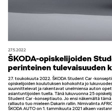
SÄHKÖAUTOILU
MEIDÄN ŠKODAMME
Š
27.5.2022
ŠKODA-opiskelijoiden Stud
perinteinen tulevaisuuden k
27. toukokuuta 2022. ŠKODA Student Car -konsepti
S
opiskelijoiden koulutuksen kohokohta jo lukuvuodesta
ŠKODA MEDIASSA
suunnittelevat ja rakentavat unelmiensa auton ope
asiantuntijoiden tuella. Tänä lukuvuonna 25 opiskel
Student Car -konseptiauto. Jo ensi näkemältä täm
ralliauto tuo mieleen Dakarin rallin. Nimivalinta AFRI
ŠKODA AUTO on 1. tammikuuta 2021 alkaen vastannu