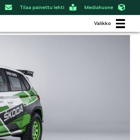
Tilaa painettu lehti
Mediahuone
Valikko
ROI
SIMPLY CLEVER