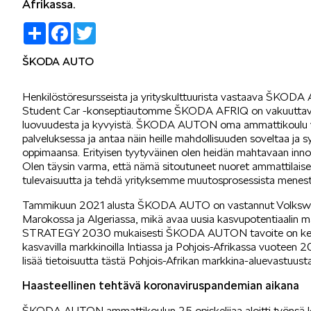
Mallit
Afrikassa.
Share
Facebook
Twitter
ŠKODA AUTO
FABIA
Henkilöstöresursseista ja yrityskulttuurista vastaava ŠKOD
Student Car -konseptiautomme ŠKODA AFRIQ on vakuuttava 
luovuudesta ja kyvyistä. ŠKODA AUTON oma ammattikoulu 
palveluksessa ja antaa näin heille mahdollisuuden soveltaa ja
oppimaansa. Erityisen tyytyväinen olen heidän mahtavaan innov
Olen täysin varma, että nämä sitoutuneet nuoret ammattilaise
tulevaisuutta ja tehdä yrityksemme muutosprosessista menesty
KAROQ
Tammikuun 2021 alusta ŠKODA AUTO on vastannut Volkswagen
Marokossa ja Algeriassa, mikä avaa uusia kasvupotentiaali
STRATEGY 2030 mukaisesti ŠKODA AUTON tavoite on kehitty
kasvavilla markkinoilla Intiassa ja Pohjois-Afrikassa vuot
lisää tietoisuutta tästä Pohjois-Afrikan markkina-aluevastuusta
Haasteellinen tehtävä koronaviruspandemian aikana
ELROQ
ŠKODA AUTON ammattikoulun 25 opiskelijaa aloitti työnsä k