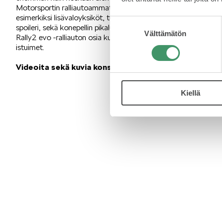
Motorsportin ralliautoammattilaiset antoivat opiskelijoille teknis
esimerkiksi lisävaloyksiköt, tuuletuksen osia ja takaluukun, j
Suostumuksen
spoileri, sekä konepellin pikalukot. ŠKODA AFRIQ Student 
Välttämätön
valinta
Rally2 evo -ralliauton osia kuten kaksi kameraa, mikrofonit, ohj
istuimet.
Videoita sekä kuvia konseptiauton rakentamisesta lö
Kiellä