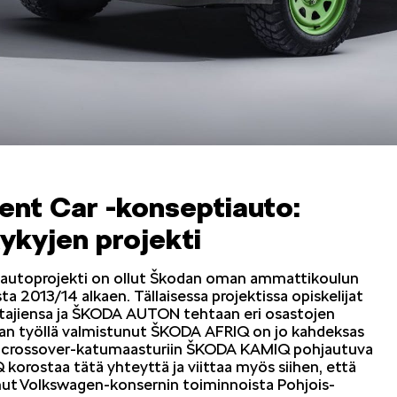
KOEAJOSSA
KAASUAUTO
KODA PALVELEE
VASTUULLISU
ent Car -konseptiauto:
ykyjen projekti
autoprojekti on ollut Škodan oman ammattikoulun
PONSOROINTI &
 2013/14 alkaen. Tällaisessa projektissa opiskelijat
KLASSIKOT
YHTEISTYÖ
ttajiensa ja ŠKODA AUTON tehtaan eri osastojen
ijan työllä valmistunut ŠKODA AFRIQ on jo kahdeksas
ä crossover-katumaasturiin ŠKODA KAMIQ pohjautuva
Q korostaa tätä yhteyttä ja viittaa myös siihen, että
t Volkswagen-konsernin toiminnoista Pohjois-