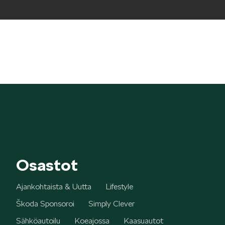
KODIAQ
SUPERB
Osastot
ENYAQ
Ajankohtaista & Uutta
Lifestyle
Škoda Sponsoroi
Simply Clever
Sähköautoilu
Koeajossa
Kaasuautot