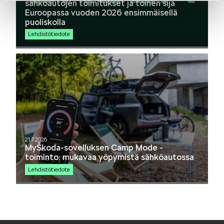
sähköautojen toimitukset ja toinen sija
Euroopassa vuoden 2026 ensimmäisellä
puoliskolla
Mallit
Lehdistötiedote
FABIA
21.7.2026
MyŠkoda-sovelluksen Camp Mode -
toiminto: mukavaa yöpymistä sähköautossa
OCTAVIA
Lehdistötiedote