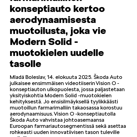
konseptiauto kertoo
LIFESTYLE
aerodynaamisesta
muotoilusta, joka vie
Modern Solid -
muotokielen uudelle
ŠKODA SPONSOROI
tasolle
Mladá Boleslav, 14. elokuuta 2025. Škoda Auto
julkaisee ensimmäisen videotiiserin Vision O -
konseptiauton ulkopuolesta, jossa paljastetaan
yksityiskohtia Modern Solid -muotokielen
kehityksestä. Jo ensisilmäyksellä tyylikkäästi
SIMPLY CLEVER
muotoillun farmarimalliin takaosassa korostuu
aerodynaamisuus. Vision O -konseptiautolla
Škoda Auto vahvistaa johtoasemaansa
Euroopan farmariautosegmentissä sekä asettaa
rohkeasti uuden innovatiivisen tason tuleville