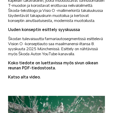
kapeisiin takavaloihin, jotka muodostavat tunnusomaisen
T-muodon ja korostavat erottuvaa nelivaloilmettä.
Škoda-tekstilogo ja Visio O -mallimerkintä takaluukussa
KUVASSA
täydentävät takapuskurin muotoilua ja kertovat
konseptin ainutlaatuisesta, modernista muotoilusta.
Uuden konseptin esittely syyskuussa
Škodan tulevaisuutta farmariautosegmentissä esittelevä
Vision O -konseptiauto saa maailmanensi-iltansa 8.
syyskuuta 2025 Münchenissä. Esittely on nähtävissä
MEIDÄN ŠKODAMME
myös Škoda Auton YouTube-kanavalla.
Koko tiedote on luettavissa myös sivun oikean
reunan PDF-tiedostosta.
Katso alta video.
ŠKODA PALVELEE