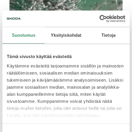
VASTUULLISUUS
Suostumus
Yksityiskohdat
Tietoja
Tämä sivusto käyttää evästeitä
ŠKODA 130 VUOTTA
Käytämme evästeitä tarjoamamme sisällön ja mainosten
LATAA LEHDISTÖTIEDOTE
räätälöimiseen, sosiaalisen median ominaisuuksien
tukemiseen ja kävijämäärämme analysoimiseen. Lisäksi
jaamme sosiaalisen median, mainosalan ja analytiikka-
Lataa tiedote (PDF)
alan kumppaneillemme tietoja siitä, miten käytät
sivustoamme. Kumppanimme voivat yhdistää näitä
tietoja muihin tietoihin, joita olet antanut heille tai joita on
ŠKODA MEDIASSA
kerätty, kun olet käyttänyt heidän palvelujaan.
Suostumuksen