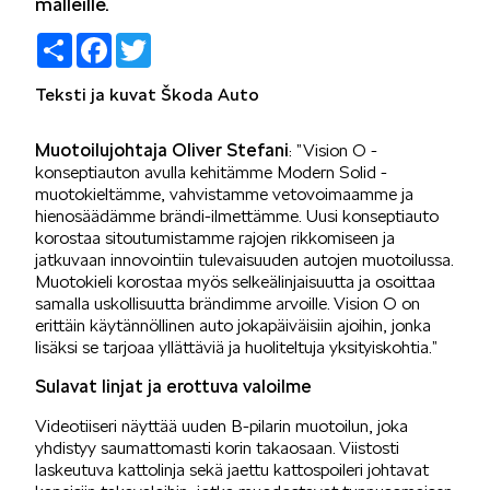
malleille.
Share
Facebook
Twitter
SÄHKÖAUTOILU
Teksti ja kuvat Škoda Auto
Muotoilujohtaja Oliver Stefani
: ”Vision O -
konseptiauton avulla kehitämme Modern Solid -
muotokieltämme, vahvistamme vetovoimaamme ja
KOEAJOSSA
hienosäädämme brändi-ilmettämme. Uusi konseptiauto
korostaa sitoutumistamme rajojen rikkomiseen ja
jatkuvaan innovointiin tulevaisuuden autojen muotoilussa.
Muotokieli korostaa myös selkeälinjaisuutta ja osoittaa
samalla uskollisuutta brändimme arvoille. Vision O on
erittäin käytännöllinen auto jokapäiväisiin ajoihin, jonka
lisäksi se tarjoaa yllättäviä ja huoliteltuja yksityiskohtia.”
KAASUAUTOT
Sulavat linjat ja erottuva valoilme
Videotiiseri näyttää uuden B-pilarin muotoilun, joka
yhdistyy saumattomasti korin takaosaan. Viistosti
laskeutuva kattolinja sekä jaettu kattospoileri johtavat