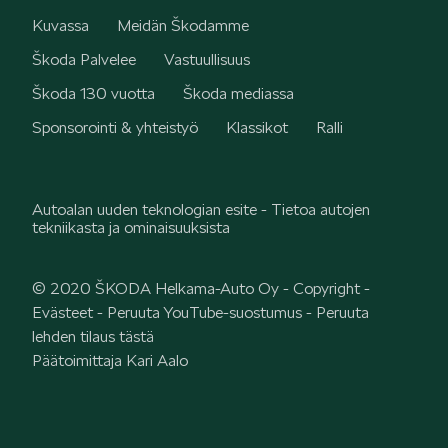
Kuvassa
Meidän Škodamme
ELROQ
Škoda Palvelee
Vastuullisuus
Škoda 130 vuotta
Škoda mediassa
Sponsorointi & yhteistyö
Klassikot
Ralli
Autoalan uuden teknologian esite - Tietoa autojen
EPIQ
tekniikasta ja ominaisuuksista
© 2020 ŠKODA Helkama-Auto Oy -
Copyright
-
Evästeet
-
Peruuta YouTube-suostumus
-
Peruuta
lehden tilaus tästä
Päätoimittaja Kari Aalo
PEAQ