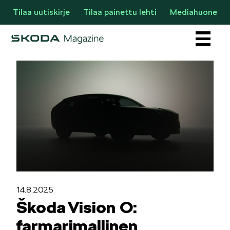
Tilaa uutiskirje
Tilaa painettu lehti
Mediahuone
Osastot
AJANKOHTAISTA & UUTTA
14.8.2025
Škoda Vision O:
farmarimallinen