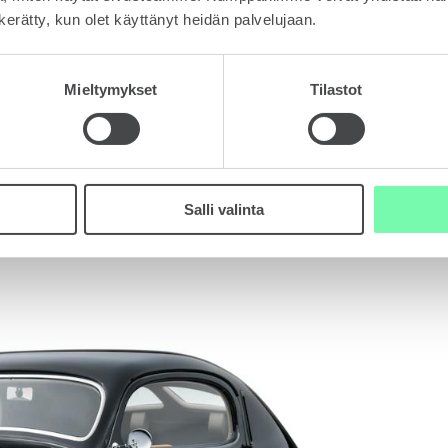
n kerätty, kun olet käyttänyt heidän palvelujaan.
Mieltymykset
Tilastot
mäisen kerran automallin nimessä, kun POPULAR MONTE
Salli valinta
nimi on tuttu jo vuodesta 2011.