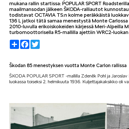
mukana rallin startissa: POPULAR SPORT Roadsterilla tu
maailmansodan jälkeen ŠKODA-ralliautot kunnostaut
todistavat OCTAVIA TS:n kolme peräkkäistä luokka
136 L jatkoi tätä samaa menestystä Monte Carlossa ne
2010-luvulla erikoiskokeiden kärjessä Meri-Alpeilla 
turbomoottorisella R5-mallilla ajettiin WRC2-luoka
Share
Facebook
Twitter
Škodan 85 menestyksen vuotta Monte Carlon rallissa
ŠKODA POPULAR SPORT -mallilla Zdeněk Pohl ja Jaroslav Hau
luokassa toiseksi 2. helmikuuta 1936. Kuljettajakaksikko oli va