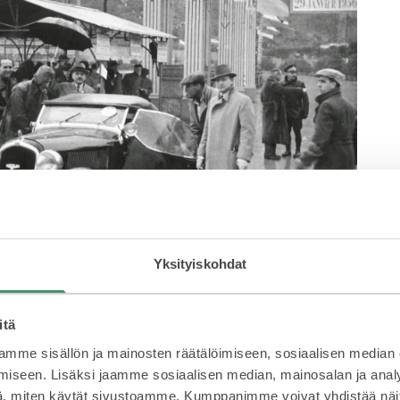
Yksityiskohdat
itä
mme sisällön ja mainosten räätälöimiseen, sosiaalisen median
iseen. Lisäksi jaamme sosiaalisen median, mainosalan ja analy
, miten käytät sivustoamme. Kumppanimme voivat yhdistää näitä t