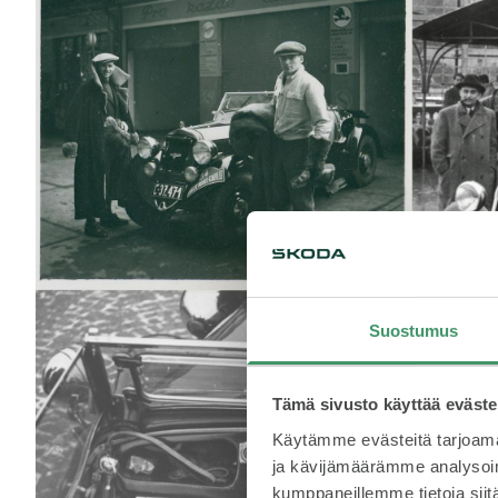
Suostumus
Tämä sivusto käyttää eväste
Käytämme evästeitä tarjoama
ja kävijämäärämme analysoim
kumppaneillemme tietoja siitä