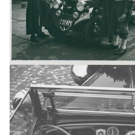
SÄHKÖAUTOILU
MEIDÄN ŠKODAMME
Š
S
ŠKODA MEDIASSA