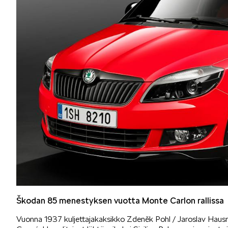
Škodan 85 menestyksen vuotta Monte Carlon rallissa
Vuonna 1937 kuljettajakaksikko Zdeněk Pohl / Jaroslav Haus