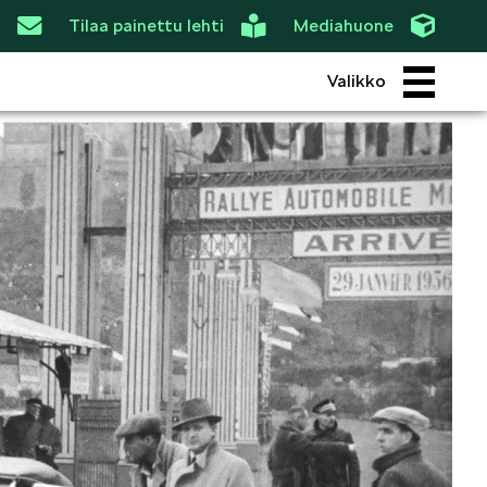
Tilaa painettu lehti
Mediahuone
Valikko
ROI
SIMPLY CLEVER