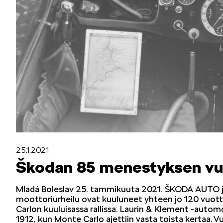
Mallit
FABIA
KAROQ
25.1.2021
Škodan 85 menestyksen vuo
Mladá Boleslav 25. tammikuuta 2021. ŠKODA AUTO juh
moottoriurheilu ovat kuuluneet yhteen jo 120 vuot
Carlon kuuluisassa rallissa. Laurin & Klement -automobi
ELROQ
1912, kun Monte Carlo ajettiin vasta toista kertaa. 