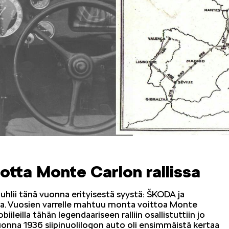
OCTAVIA
SCALA
KODIAQ
SUPERB
tta Monte Carlon rallissa
lii tänä vuonna erityisestä syystä: ŠKODA ja
ta. Vuosien varrelle mahtuu monta voittoa Monte
ileilla tähän legendaariseen ralliin osallistuttiin jo
EPIQ
PEAQ
Vuonna 1936 siipinuolilogon auto oli ensimmäistä kertaa