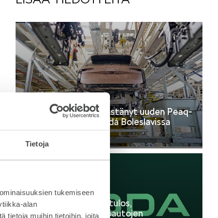
6.8.2026
Škoda Auto on käynnistänyt uuden Peaq-
mallin tuotannon Mladá Boleslavissa
Lehdistötiedote
Tietoja
 ominaisuuksien tukemiseen
24.7.2026
Škoda Autolta vahva tulos,
tiikka-alan
ennätykselliset sähköautojen
ietoja muihin tietoihin, joita