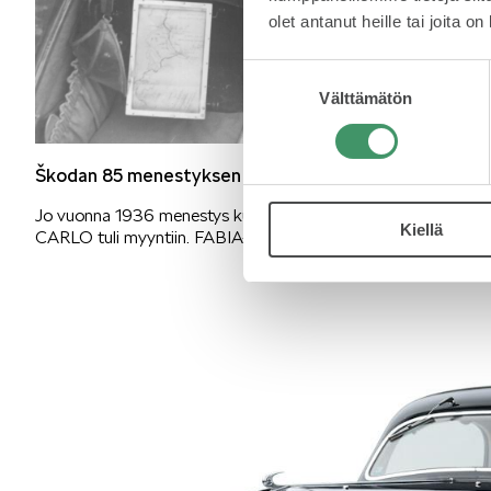
olet antanut heille tai joita o
Suostumuksen
Välttämätön
valinta
Škodan 85 menestyksen vuotta Monte Carlon rallissa
Jo vuonna 1936 menestys kuuluisassa rallissa näkyi ensim
Kiellä
CARLO tuli myyntiin. FABIA-mallistossa MONTE CARLO -malli