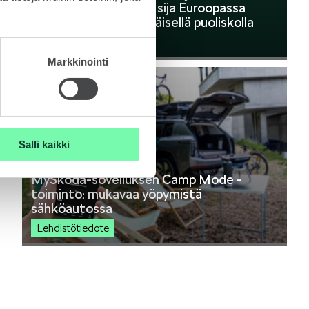
toimitukset ja toinen sija Euroopassa
vuoden 2026 ensimmäisellä puoliskolla
Lehdistötiedote
Markkinointi
Salli kaikki
21.7.2026
MyŠkoda-sovelluksen Camp Mode -
toiminto: mukavaa yöpymistä
sähköautossa
Lehdistötiedote