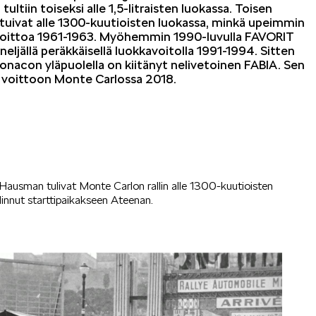
ltiin toiseksi alle 1,5-litraisten luokassa. Toisen
uivat alle 1300-kuutioisten luokassa, minkä upeimmin
voittoa 1961-1963. Myöhemmin 1990-luvulla FAVORIT
ljällä peräkkäisellä luokkavoitolla 1991-1994. Sitten
Monacon yläpuolella on kiitänyt nelivetoinen FABIA. Sen
n voittoon Monte Carlossa 2018.
sman tulivat Monte Carlon rallin alle 1300-kuutioisten
linnut starttipaikakseen Ateenan.