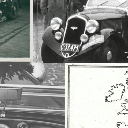
KOEAJOSSA
KAASUAUTO
KODA PALVELEE
VASTUULLISU
PONSOROINTI &
KLASSIKOT
YHTEISTYÖ