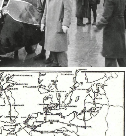
T
KUVASSA
US
ŠKODA 130 VUOTTA
RALLI