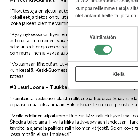
ja kävijämäärämme analysoim
kumppaneillemme tietoja siitä
”Pikkutestejä on ajettu, autoa on hierottu niissä ja yritetty löy
olet antanut heille tai joita o
kokeilleet ja tietoa on tullut runsaasti. Ei me olla ihan vielä v
jonka jälkeen olemme valmiita starttaamaan Jyväskylään”.
Suostumuksen
”Kysymyksessä on hyvin erilainen auto kuin sen edeltäjä oli. A
Välttämätön
valinta
autona se on erilainen. Vaikea verrata edeltäjään nähden. Uut
sekä uusia hienoja ominaisuuksia elektroniikan puolelta. Käyttäjä
osin rauhallinen ja vakaa auto käsitellä”.
”Voittamaan lähdetään. Luvassa on MM-rallimme tiestöä talvio
kuin kesällä. Keski-Suomessa on onneksi lunta aika paljon ja ko
Kiellä
toteaa.
#3 Lauri Joona – Tuukka Shemeikka Škoda Fabia Rally2
”Perinteistä keskisuomalaista rallitiestöä tiedossa. Saas nähdä,
ei pääse enää leikkaamaan. Erikoiskokeiden nimien perusteella 
”Meille edellinen kilpailumme Ruotsin MM-ralli oli hyvä kisa, jo
Škodaa tulee ajaa. Hyvillä fiiliksillä Jyväskylään lähdetään. Tar
tavoitella ajamalla paikkaa rallin kolmen kärjestä. Se on kova 
jossa mitään ei saa ilmaiseksi”.