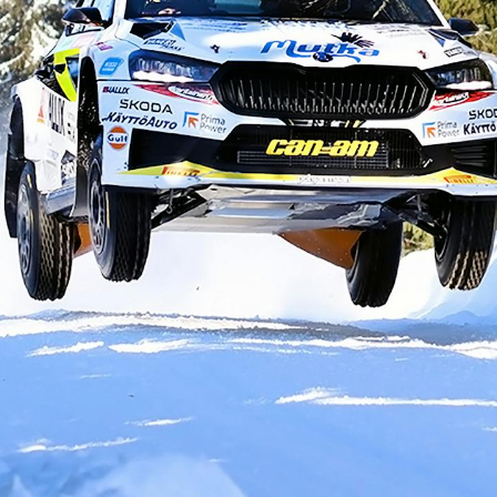
KOEAJOSSA
KAASUAUTO
KODA PALVELEE
VASTUULLISU
PONSOROINTI &
KLASSIKOT
YHTEISTYÖ