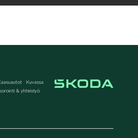
aasuautot
Kuvassa
orointi & yhteistyö