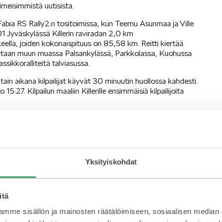
meisimmistä uutisista.
abia RS Rally2:n tositoimissa, kun Teemu Asunmaa ja Ville
1 Jyväskylässä Killerin raviradan 2,0 km
okeella, joiden kokonaispituus on 85,58 km. Reitti kiertää
ia ajetaan muun muassa Palsankylässä, Parkkolassa, Kuohussa
sikkoralliteitä talviasussa.
antain aikana kilpailijat käyvät 30 minuutin huollossa kahdesti.
:27. Kilpailun maaliin Killerille ensimmäisiä kilpailijoita
Jyväskylässä ajattaa Toni Gardemeisterin johtama TGS
eistä kilpailevat muun muassa Juha Salo, Jari Huttunen,
ia -autokuntaa.
lly Championship-sarjan avauskilpailu. Kyseinen sarja on
Yksityiskohdat
an Autourheiluliittojen yhteisenä projektina. Sarjan
 ja Liettuan (LASF) lajiliitot. Sarjassa ajetaan jokaisessa
itä
ntaa.
mme sisällön ja mainosten räätälöimiseen, sosiaalisen median
S Rally2: