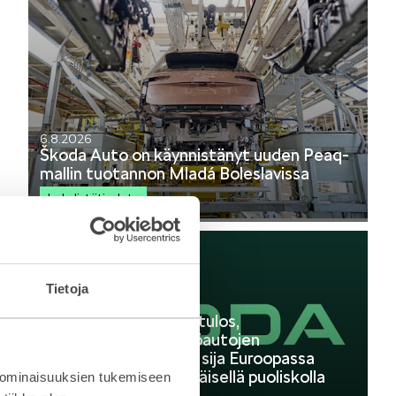
6.8.2026
Škoda Auto on käynnistänyt uuden Peaq-
mallin tuotannon Mladá Boleslavissa
Lehdistötiedote
Tietoja
24.7.2026
Škoda Autolta vahva tulos,
ennätykselliset sähköautojen
toimitukset ja toinen sija Euroopassa
vuoden 2026 ensimmäisellä puoliskolla
 ominaisuuksien tukemiseen