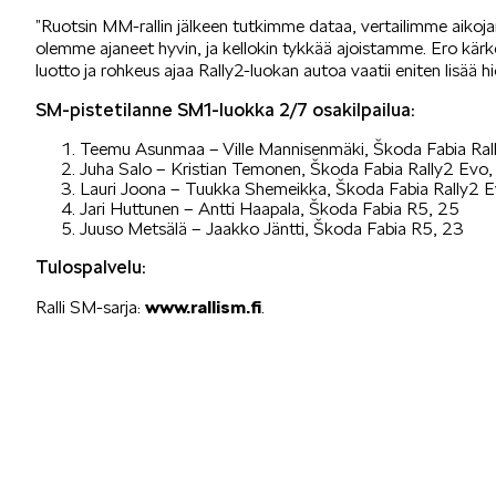
”Ruotsin MM-rallin jälkeen tutkimme dataa, vertailimme aikoja
olemme ajaneet hyvin, ja kellokin tykkää ajoistamme. Ero kärkee
luotto ja rohkeus ajaa Rally2-luokan autoa vaatii eniten lisää 
SM-pistetilanne SM1-luokka 2/7 osakilpailua:
Teemu Asunmaa – Ville Mannisenmäki, Škoda Fabia Ral
Juha Salo – Kristian Temonen, Škoda Fabia Rally2 Evo,
Lauri Joona – Tuukka Shemeikka, Škoda Fabia Rally2 
Jari Huttunen – Antti Haapala, Škoda Fabia R5, 25
Juuso Metsälä – Jaakko Jäntti, Škoda Fabia R5, 23
Tulospalvelu:
Ralli SM-sarja:
www.rallism.fi
.