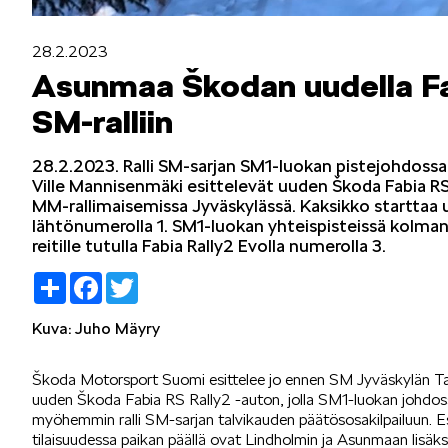
Mallit
28.2.2023
Asunmaa Škodan uudella Fab
SM-ralliin
FABIA
28.2.2023. Ralli SM-sarjan SM1-luokan pistejohdo
Ville Mannisenmäki esittelevät uuden Škoda Fabia RS 
MM-rallimaisemissa Jyväskylässä. Kaksikko starttaa 
lähtönumerolla 1. SM1-luokan yhteispisteissä kolma
reitille tutulla Fabia Rally2 Evolla numerolla 3.
KAROQ
Share
Facebook
Twitter
Kuva: Juho Mäyry
Škoda Motorsport Suomi esittelee jo ennen SM Jyväskylän Talvi
uuden Škoda Fabia RS Rally2 -auton, jolla SM1-luokan johd
myöhemmin ralli SM-sarjan talvikauden päätösosakilpailuun. E
ELROQ
tilaisuudessa paikan päällä ovat Lindholmin ja Asunmaan lisäk