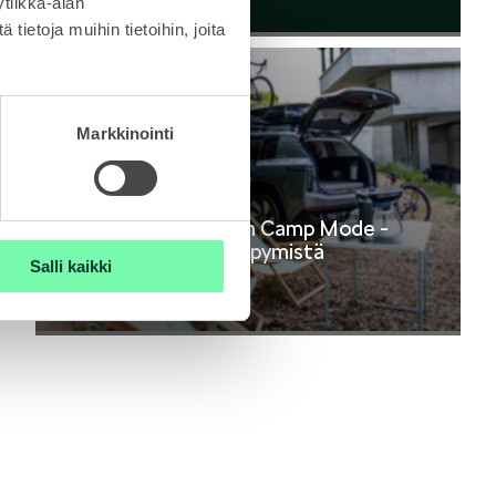
tiikka-alan
Lehdistötiedote
ietoja muihin tietoihin, joita
Markkinointi
21.7.2026
MyŠkoda-sovelluksen Camp Mode -
toiminto: mukavaa yöpymistä
Salli kaikki
sähköautossa
Lehdistötiedote