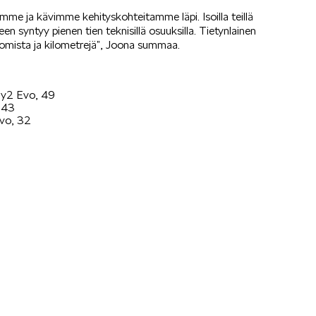
mme ja kävimme kehityskohteitamme läpi. Isoilla teillä
n syntyy pienen tien teknisillä osuuksilla. Tietynlainen
hiomista ja kilometrejä”, Joona summaa.
ly2 Evo, 49
 43
Evo, 32