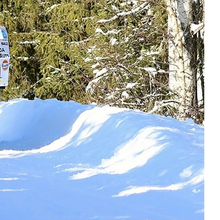
T
KUVASSA
US
ŠKODA 130 VUOTTA
RALLI