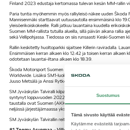
Finland 2023 edustaja kertomassa tulevan kesän MM-rallin vii
Paria tuntia myöhemmin myös ralliyleisö näkee uuden Škoda F
Mannisenmäki starttaavat uutuusautolla ensimmäisinä klo 19:0
yleisöerikoiskokeelle. Ralli jatkuu lauantaina kuudella erikoisk
Suomen MM-rallista tutuilla alueilla, sillä päivän aikana rall
sekä Vellipohjassa. Tiedossa on siis runsaasti Keski-Suomen klas
Rallin keskitetty huoltoparkki sijaitsee Killerin raviradalla. Lau
Ensimmäisen kerran alkaen klo 12:42 ja toisen kerran alkaen klo 15
odotetaan lauantai-iltana alkaen klo 18:39.
Škoda Motorsport Suomen Teemu Asunmaata ja Lauri Joonaa 
Worldwide. Lisäksi SM1-luokan Škodilla viikonloppuna SM-pist
Juuso Metsälä ja Anssi Rytkönen sekä kuusi muuta Škoda Fab
SM Jyväskylän Talviralli kilpailu on lisäksi uuden Baltic Sea Ra
Suostumus
syntynyt loppuvuoden 2022 ja talven 2023 aikana neljän eri ma
taustalla ovat Suomen (AKK) lisäksi Viron (EASU), Latvian (LAF)
neljässä järjestäjämaassa yksi osakilpailu.
Tämä sivusto käyttää eväste
SM Jyväskylän Talvirallin reitille starttaa kaikkiaan 149 autoku
Käytämme evästeitä tarjoama
#1 Teemu Asunmaa – Ville Mannisenmäki Škoda Fabia R