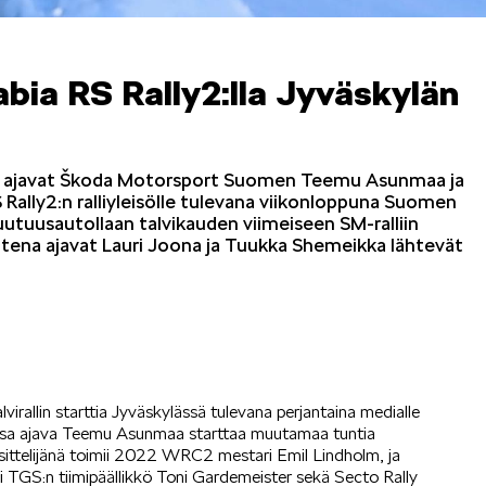
ia RS Rally2:lla Jyväskylän
OCTAVIA
SCALA
ssa ajavat Škoda Motorsport Suomen Teemu Asunmaa ja
Rally2:n ralliyleisölle tulevana viikonloppuna Suomen
uutuusautollaan talvikauden viimeiseen SM-ralliin
ntena ajavat Lauri Joona ja Tuukka Shemeikka lähtevät
KODIAQ
SUPERB
rallin starttia Jyväskylässä tulevana perjantaina medialle
ossa ajava Teemu Asunmaa starttaa muutamaa tuntia
sittelijänä toimii 2022 WRC2 mestari Emil Lindholm, ja
EPIQ
PEAQ
si TGS:n tiimipäällikkö Toni Gardemeister sekä Secto Rally