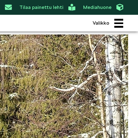
Tilaa painettu lehti
Mediahuone
Valikko
ROI
SIMPLY CLEVER