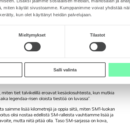
iseen. Lisäksi jaamme sosiaalisen median, mainosalan ja analy
, miten käytät sivustoamme. Kumppanimme voivat yhdistää näitä t
tää itselleni sopivia säätöjä. Aika paljon olemme kaikenlaista
n kerätty, kun olet käyttänyt heidän palvelujaan.
almiita, mutta ajamme vielä ennen kisaa yhden testipäivän,
utot mitat ovat muuttuneet, autossa on pidempi akseliväli ja
Mieltymykset
Tilastot
uus on rauhallisempi ajaa ja autossa on vääntävämpi moottori
lle tarjolla on paljon hyviä juttuja. Uusi Škoda on kaikilta
losuhteissa. Veikkaan, että tiet ovat aurattuina kapeampia
rkeat lumipenkat, joten hieno talviralli tiedossa”, Asunmaa
Salli valinta
 Evo:
 miten tiet talvikelillä eroavat kesäolosuhteista, kun mutkia
aika legendaa-risen oloista tiestöä on luvassa”.
sta saimme lisää kilometrejä ja oppia siitä, miten SM1-luokan
koitus olisi nostaa edellistä SM-ralleista vauhtiamme lisää ja
tavoite, mutta niitä pitää olla. Taso SM-sarjassa on kova,