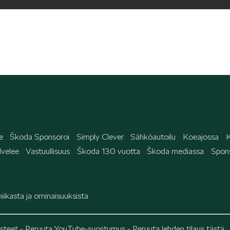
e
Škoda Sponsoroi
Simply Clever
Sähköautoilu
Koeajossa
K
velee
Vastuullisuus
Škoda 130 vuotta
Škoda mediassa
Spons
iikasta ja ominaisuuksista
steet
-
Peruuta YouTube-suostumus
-
Peruuta lehden tilaus tästä