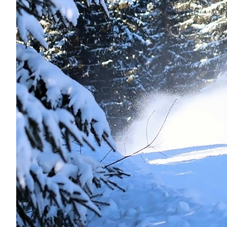
SÄHKÖAUTOILU
MEIDÄN ŠKODAMME
Š
S
ŠKODA MEDIASSA