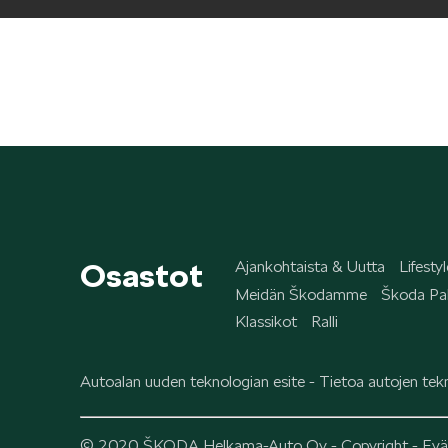
Osastot
Ajankohtaista & Uutta
Lifestyl
Meidän Škodamme
Škoda Pal
Klassikot
Ralli
Autoalan uuden teknologian esite - Tietoa autojen tekn
© 2020 ŠKODA Helkama-Auto Oy -
Copyright
-
Evä