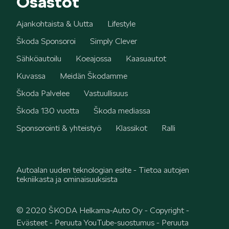
Osastot
SCALA
Ajankohtaista & Uutta
Lifestyle
Škoda Sponsoroi
Simply Clever
Sähköautoilu
Koeajossa
Kaasuautot
Kuvassa
Meidän Škodamme
Škoda Palvelee
Vastuullisuus
KAMIQ
Škoda 130 vuotta
Škoda mediassa
Sponsorointi & yhteistyö
Klassikot
Ralli
Autoalan uuden teknologian esite - Tietoa autojen
KAROQ
tekniikasta ja ominaisuuksista
© 2020 ŠKODA Helkama-Auto Oy -
Copyright
-
Evästeet
-
Peruuta YouTube-suostumus
-
Peruuta