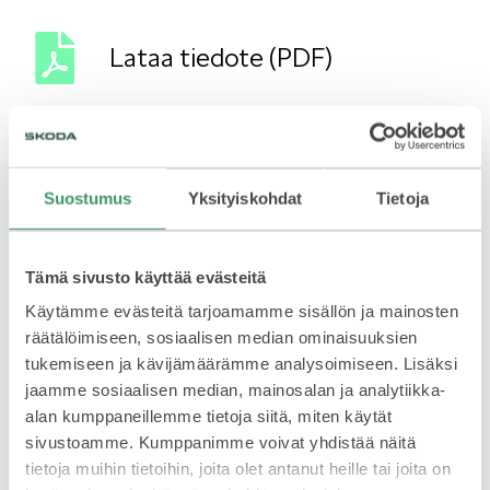
Lataa tiedote (PDF)
KUVASSA
Suostumus
Yksityiskohdat
Tietoja
LISÄÄ TIEDOTTEITA
MEIDÄN ŠKODAMME
Tämä sivusto käyttää evästeitä
Käytämme evästeitä tarjoamamme sisällön ja mainosten
räätälöimiseen, sosiaalisen median ominaisuuksien
tukemiseen ja kävijämäärämme analysoimiseen. Lisäksi
jaamme sosiaalisen median, mainosalan ja analytiikka-
ŠKODA PALVELEE
alan kumppaneillemme tietoja siitä, miten käytät
sivustoamme. Kumppanimme voivat yhdistää näitä
6.8.2026
Škoda Auto on käynnistänyt uuden Peaq-
tietoja muihin tietoihin, joita olet antanut heille tai joita on
mallin tuotannon Mladá Boleslavissa