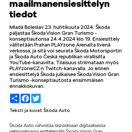
maailmanensiesittelyn
LIFESTYLE
tiedot
Mladá Boleslav 23. huhtikuuta 2024. Škoda
paljastaa Škoda Vision Gran Turismo -
konseptiautonsa 24.4.2024 klo 19. Ensiesittely
välitetään Prahan PLAYzone Arenalta livenä
verkossa, ja sitä voi seurata Škoda Motorsportin
ŠKODA SPONSOROI
ja Škoda Auto Česká republikan virallisilta
YouTube-kanavilta. Tilaisuus striimataan myös
PLAYzoneCZ:n Twitch-kanavalla. Jo ennen
ensiesittelyä Škoda julkaisee Škoda Vision Gran
Turismo -konseptiautosta ensimmäisen
ennakkokuvan.
Share
Facebook
Twitter
SIMPLY CLEVER
Teksti ja kuvat Škoda Auto
Škoda Auto vahvistaa läsnäoloaan digitaalisessa
pelimaailmassa esittelemällä Škoda Vision Gran