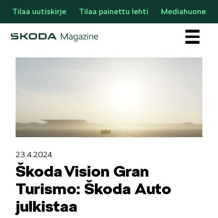
Tilaa uutiskirje
Tilaa painettu lehti
Mediahuone
Osastot
23.4.2024
AJANKOHTAISTA & UUTTA
Škoda Vision Gran
Turismo: Škoda Auto
julkistaa