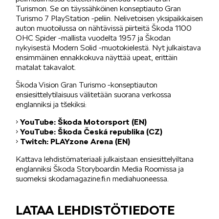
Turismon. Se on täyssähköinen konseptiauto Gran
Turismo 7 PlayStation -peliin. Nelivetoisen yksipaikkaisen
SÄHKÖAUTOILU
auton muotoilussa on nähtävissä piirteitä Škoda 1100
OHC Spider -mallista vuodelta 1957 ja Škodan
nykyisestä Modern Solid -muotokielestä. Nyt julkaistava
ensimmäinen ennakkokuva näyttää upeat, erittäin
matalat takavalot.
Škoda Vision Gran Turismo -konseptiauton
ensiesittelytilaisuus välitetään suorana verkossa
KOEAJOSSA
englanniksi ja tšekiksi:
•
YouTube: Škoda Motorsport (EN)
•
YouTube: Škoda Česká republika (CZ)
•
Twitch: PLAYzone Arena (EN)
Kattava lehdistömateriaali julkaistaan ensiesittelyiltana
englanniksi Škoda Storyboardin Media Roomissa ja
KAASUAUTOT
suomeksi skodamagazine.fi:n mediahuoneessa.
LATAA LEHDISTÖTIEDOTE