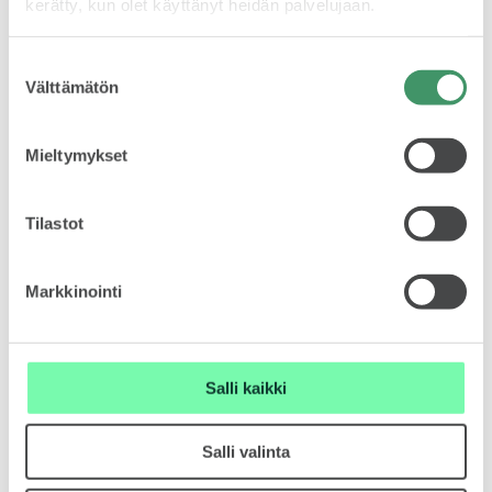
kerätty, kun olet käyttänyt heidän palvelujaan.
Lehdistötiedote
Suostumuksen
VASTUULLISUUS
Välttämätön
valinta
Mieltymykset
24.7.2026
Škoda Autolta vahva tulos, ennätykselliset
sähköautojen toimitukset ja toinen sija
Tilastot
Euroopassa vuoden 2026 ensimmäisellä
ŠKODA 130 VUOTTA
puoliskolla
Lehdistötiedote
Markkinointi
Salli kaikki
ŠKODA MEDIASSA
Salli valinta