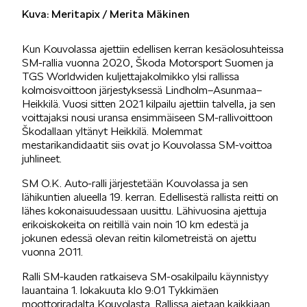
Kuva: Meritapix / Merita Mäkinen
SÄHKÖAUTOILU
Kun Kouvolassa ajettiin edellisen kerran kesäolosuhteissa
SM-rallia vuonna 2020, Škoda Motorsport Suomen ja
TGS Worldwiden kuljettajakolmikko ylsi rallissa
kolmoisvoittoon järjestyksessä Lindholm–Asunmaa–
Heikkilä. Vuosi sitten 2021 kilpailu ajettiin talvella, ja sen
voittajaksi nousi uransa ensimmäiseen SM-rallivoittoon
Škodallaan yltänyt Heikkilä. Molemmat
KOEAJOSSA
mestarikandidaatit siis ovat jo Kouvolassa SM-voittoa
juhlineet.
SM O.K. Auto-ralli järjestetään Kouvolassa ja sen
lähikuntien alueella 19. kerran. Edellisestä rallista reitti on
lähes kokonaisuudessaan uusittu. Lähivuosina ajettuja
erikoiskokeita on reitillä vain noin 10 km edestä ja
jokunen edessä olevan reitin kilometreistä on ajettu
KAASUAUTOT
vuonna 2011.
Ralli SM-kauden ratkaiseva SM-osakilpailu käynnistyy
lauantaina 1. lokakuuta klo 9:01 Tykkimäen
moottoriradalta Kouvolasta. Rallissa ajetaan kaikkiaan