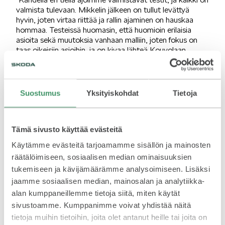
valmista tulevaan. Mikkelin jälkeen on tullut levättyä
hyvin, joten virtaa riittää ja rallin ajaminen on hauskaa
hommaa. Testeissä huomasin, että huomioin erilaisia
asioita sekä muutoksia vanhaan malliin, joten fokus on
SPONSOROINTI & YHTEISTYÖ
taas oikeisiin asioihin, ja on kivaa lähteä Kouvolaan.
Mestaruudesta ajavat menevät muilta karkuun, sillä heillä
on niin kova lataus lauantaille. Tässä on jo katseet ensi
vuodessa, mutta kun mitaliin meillä on teoriassa vielä
mahdollisuudet, niin siitä totta kai lähdemme ajamaan”.
Suostumus
Yksityiskohdat
Tietoja
SM1-luokan SM-pistetilanne 6/7 osakilpailua:
KLASSIKOT
Emil Lindholm, Škoda, 104
Tämä sivusto käyttää evästeitä
Mikko Heikkilä, Škoda, 96
Egon Kaur (EE), Volkswagen, 85
Käytämme evästeitä tarjoamamme sisällön ja mainosten
Teemu Asunmaa, Škoda, 81
räätälöimiseen, sosiaalisen median ominaisuuksien
Aleksi Röyhkiö, Volkswagen, 58
tukemiseen ja kävijämäärämme analysoimiseen. Lisäksi
Juha Salo, Škoda, 56
jaamme sosiaalisen median, mainosalan ja analytiikka-
Ralli SM-sarjan tulospalvelu on osoitteessa:
alan kumppaneillemme tietoja siitä, miten käytät
RALLI
www.rallism.fi.
sivustoamme. Kumppanimme voivat yhdistää näitä
tietoja muihin tietoihin, joita olet antanut heille tai joita on