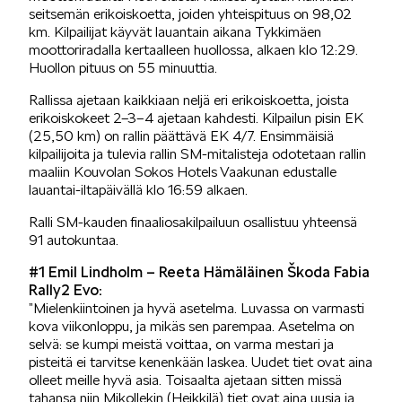
seitsemän erikoiskoetta, joiden yhteispituus on 98,02
km. Kilpailijat käyvät lauantain aikana Tykkimäen
KUVASSA
moottoriradalla kertaalleen huollossa, alkaen klo 12:29.
Huollon pituus on 55 minuuttia.
Rallissa ajetaan kaikkiaan neljä eri erikoiskoetta, joista
erikoiskokeet 2–3–4 ajetaan kahdesti. Kilpailun pisin EK
(25,50 km) on rallin päättävä EK 4/7. Ensimmäisiä
kilpailijoita ja tulevia rallin SM-mitalisteja odotetaan rallin
maaliin Kouvolan Sokos Hotels Vaakunan edustalle
MEIDÄN ŠKODAMME
lauantai-iltapäivällä klo 16:59 alkaen.
Ralli SM-kauden finaaliosakilpailuun osallistuu yhteensä
91 autokuntaa.
#1 Emil Lindholm – Reeta Hämäläinen Škoda Fabia
Rally2 Evo:
”Mielenkiintoinen ja hyvä asetelma. Luvassa on varmasti
ŠKODA PALVELEE
kova viikonloppu, ja mikäs sen parempaa. Asetelma on
selvä: se kumpi meistä voittaa, on varma mestari ja
pisteitä ei tarvitse kenenkään laskea. Uudet tiet ovat aina
olleet meille hyvä asia. Toisaalta ajetaan sitten missä
tahansa niin Mikollekin (Heikkilä) tiet ovat aina uusia ja