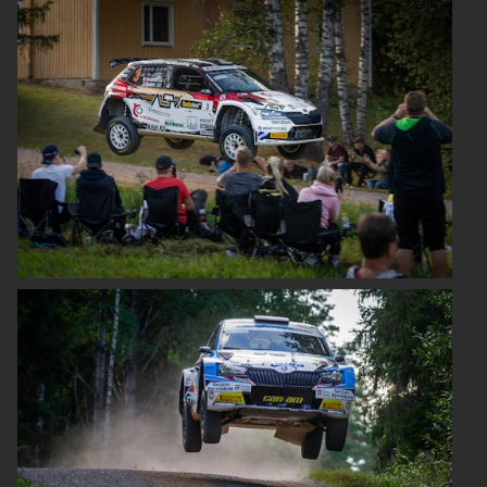
ELROQ
EPIQ
PEAQ