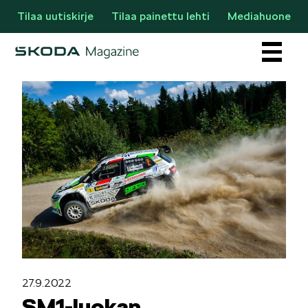
Tilaa uutiskirje
Tilaa painettu lehti
Mediahuone
Osastot
AJANKOHTAISTA & UUTTA
27.9.2022
SM1-luokan