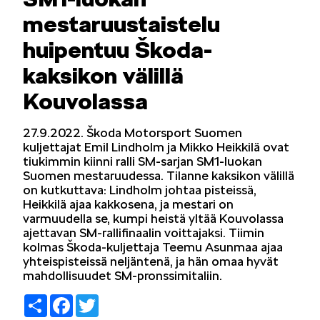
mestaruustaistelu
LIFESTYLE
huipentuu Škoda-
kaksikon välillä
Kouvolassa
ŠKODA SPONSOROI
27.9.2022. Škoda Motorsport Suomen
kuljettajat Emil Lindholm ja Mikko Heikkilä ovat
tiukimmin kiinni ralli SM-sarjan SM1-luokan
Suomen mestaruudessa. Tilanne kaksikon välillä
on kutkuttava: Lindholm johtaa pisteissä,
Heikkilä ajaa kakkosena, ja mestari on
varmuudella se, kumpi heistä yltää Kouvolassa
ajettavan SM-rallifinaalin voittajaksi. Tiimin
SIMPLY CLEVER
kolmas Škoda-kuljettaja Teemu Asunmaa ajaa
yhteispisteissä neljäntenä, ja hän omaa hyvät
mahdollisuudet SM-pronssimitaliin.
Share
Facebook
Twitter