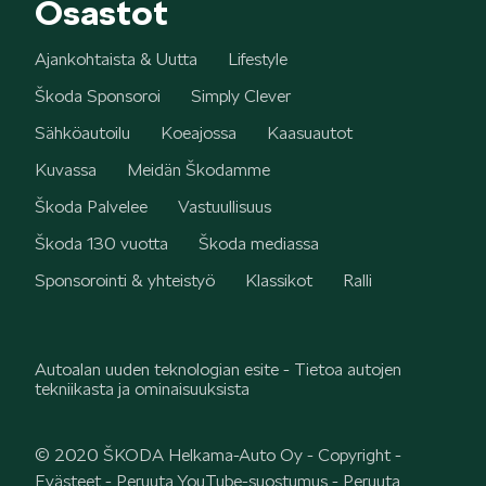
Osastot
Ajankohtaista & Uutta
Lifestyle
Škoda Sponsoroi
Simply Clever
Sähköautoilu
Koeajossa
Kaasuautot
Kuvassa
Meidän Škodamme
Škoda Palvelee
Vastuullisuus
Škoda 130 vuotta
Škoda mediassa
Sponsorointi & yhteistyö
Klassikot
Ralli
Autoalan uuden teknologian esite - Tietoa autojen
tekniikasta ja ominaisuuksista
© 2020 ŠKODA Helkama-Auto Oy -
Copyright
-
Evästeet
-
Peruuta YouTube-suostumus
-
Peruuta