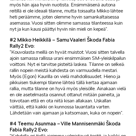
myös hän ajaa hyvin nuotista. Ensimmäisenä autona
reitillä ei ole ideaali tilanne, mutta toisaalta Mikko lähtee
heti peräämme, joten olemme hyvin samankaltaisessa
VASTUULLISUUS
asemassa. Vuosi sitten olimme samassa tilanteessa kuin
nyt ja kun kausi päättyi hyvin niin mieli on kepeä”.
#2 Mikko Heikkilä – Samu Vaaleri Škoda Fabia
Rally2 Evo:
”Kouvolasta meillä on hyvät muistot. Vuosi sitten talvella
ajoin samassa rallissa urani ensimmäisen SM-yleiskilpailun
voittoni. Nyt ei tarvitse pisteitä laskea. Tilanne on selkeä:
ŠKODA 130 VUOTTA
rallin nopein meistä kahdesta on varmuudella mestari.
Myös (Egon) Kaurilla on vielä mahdollisuudet. Hieno ja
pikkuisen tiukempi tilanne lähteä tällä kertaa ajamaan
rallia, mutta tilanne on hyvä myös yleisölle. Ainakaan vielä
en ole asetelmasta osannut ottanut mitään paineita, ja
toivotaan että en ota niitä kisan allakaan. Uskallan
väittää, että kaikki on kunnossa lauantaita varten.
Lähdetään vain ajamaan ja katsomaan, kuka on nopein”.
ŠKODA MEDIASSA
#4 Teemu Asunmaa – Ville Mannisenmäki Škoda
Fabia Rally2 Evo:
”Kahdella eri tiellä ajoimme valmistavat testit, ja kaikki on