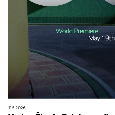
SÄHKÖAUTOILU
MEIDÄN ŠKODAMME
Š
S
ŠKODA MEDIASSA
11.5.2026