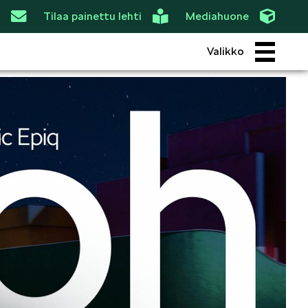
Tilaa painettu lehti
Mediahuone
Valikko
ROI
SIMPLY CLEVER