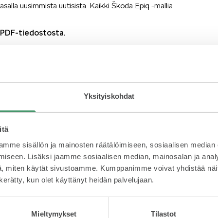
asalla uusimmista uutisista. Kaikki Škoda Epiq -mallia
 PDF-tiedostosta.
Yksityiskohdat
itä
mme sisällön ja mainosten räätälöimiseen, sosiaalisen median
iseen. Lisäksi jaamme sosiaalisen median, mainosalan ja analy
, miten käytät sivustoamme. Kumppanimme voivat yhdistää näitä t
n kerätty, kun olet käyttänyt heidän palvelujaan.
Mieltymykset
Tilastot