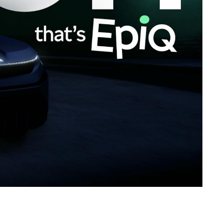
T
KUVASSA
US
ŠKODA 130 VUOTTA
RALLI