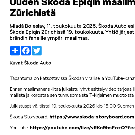
Uuden Škoda Epiqin maailma
Mallit
Zürichistä
Mladá Boleslav, 11. toukokuuta 2026. Škoda Auto es
Škoda Epiqin Zürichissä 19. toukokuuta. Yhtiö järjestä
FABIA
brändin faneille ympäri maailmaa.
Share
Facebook
Twitter
Kuvat Škoda Auto
Tapahtuma on katsottavissa Škodan virallisella YouTube-kanav
KAROQ
Ennen maailmanensi-iltaa julkaistu lyhyt esittelyvideo tarjoa
mallista ja korostaa sen tunnusomaista T-kirjaimen muotoista 
Julkistuspäivä: tiistai 19. toukokuuta 2026 klo 15.00 Suomen
Škoda Storyboard:
https://www.skoda-storyboard.com
ELROQ
YouTube:
https://youtube.com/live/vRKn9bsFozQ?fe