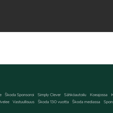
e
Škoda Sponsoroi
Simply Clever
Sähköautoilu
Koeajossa
K
velee
Vastuullisuus
Škoda 130 vuotta
Škoda mediassa
Spons