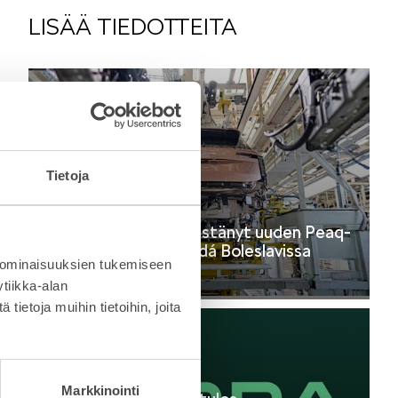
LISÄÄ TIEDOTTEITA
Tietoja
6.8.2026
Škoda Auto on käynnistänyt uuden Peaq-
mallin tuotannon Mladá Boleslavissa
 ominaisuuksien tukemiseen
Lehdistötiedote
tiikka-alan
ietoja muihin tietoihin, joita
24.7.2026
Markkinointi