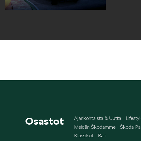
Osastot
Ajankohtaista & Uutta
Lifestyl
Meidän Škodamme
Škoda Pal
Klassikot
Ralli