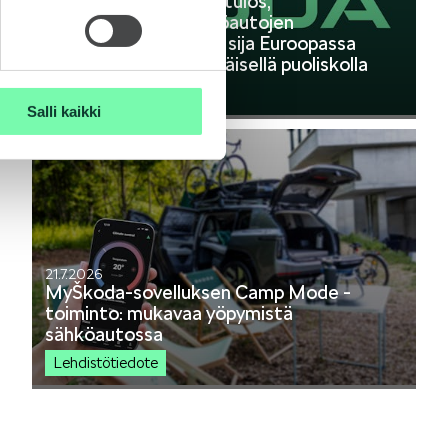
Škoda Autolta vahva tulos,
ennätykselliset sähköautojen
toimitukset ja toinen sija Euroopassa
vuoden 2026 ensimmäisellä puoliskolla
Lehdistötiedote
Salli kaikki
21.7.2026
MyŠkoda-sovelluksen Camp Mode -
toiminto: mukavaa yöpymistä
sähköautossa
Lehdistötiedote