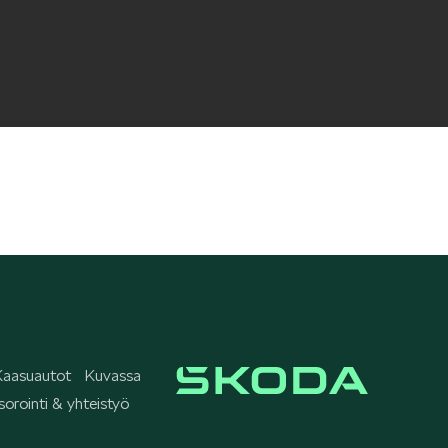
aasuautot
Kuvassa
orointi & yhteistyö