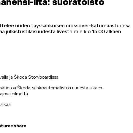
nensi-ilta: suoratoisto
ittelee uuden täyssähköisen crossover-katumaasturinsa
ä julkistustilaisuudesta livestriimin klo 15.00 alkaen
OCTAVIA
SCALA
alla ja Škoda Storyboardissa.
KODIAQ
SUPERB
a lisätietoa Škoda-sähköautomalliston uudesta alkaen-
ajovaloilmettä.
 aikaa
EPIQ
PEAQ
ature=share