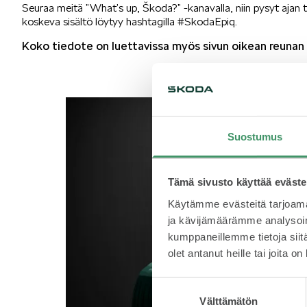
Seuraa meitä ”What’s up, Škoda?” -kanavalla, niin pysyt ajan t
koskeva sisältö löytyy hashtagilla #SkodaEpiq.
Koko tiedote on luettavissa myös sivun oikean reunan
Suostumus
Tämä sivusto käyttää eväste
Käytämme evästeitä tarjoama
ja kävijämäärämme analysoim
kumppaneillemme tietoja siitä
olet antanut heille tai joita o
Suostumuksen
Välttämätön
valinta