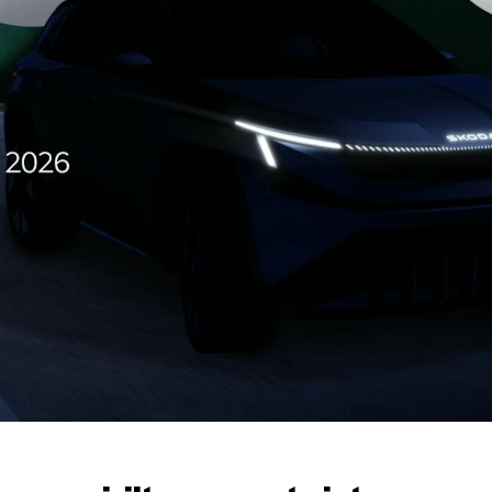
KOEAJOSSA
KAASUAUTO
KODA PALVELEE
VASTUULLISU
PONSOROINTI &
KLASSIKOT
YHTEISTYÖ