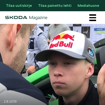
Tilaa uutiskirje
Tilaa painettu lehti
Mediahuone
Osastot
AJANKOHTAISTA & UUTTA
2.8.2019