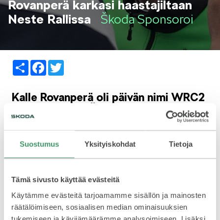
Rovanperä karkasi haastajiltaan
LIFESTYLE
Neste Rallissa
Škoda Sponsoroi
Share
Facebook
Twitter
ŠKODA SPONSOROI
Kalle Rovanperä oli päivän nimi WRC2
Pro –luokassa. Škoda-kuljettaja teki
tasaisesti eroa kilpakumppaneihinsa
ja paineli yötauolle tukevassa
johtoasemassa.
Suostumus
Yksityiskohdat
Tietoja
SIMPLY CLEVER
Lähin uhkaaja Eric Camilli on jäänyt Rovanperästä jo 2.15,1
Tämä sivusto käyttää evästeitä
minuuttia. Näin siitäkin huolimatta, että Rovanperän auton
peräpää luisteli aamupäivällä erityisesti mutkien jätöissä.
Käytämme evästeitä tarjoamamme sisällön ja mainosten
räätälöimiseen, sosiaalisen median ominaisuuksien
– Autosta tuli huollossa hyvä. Palasimme lähelle viime
tukemiseen ja kävijämäärämme analysoimiseen. Lisäksi