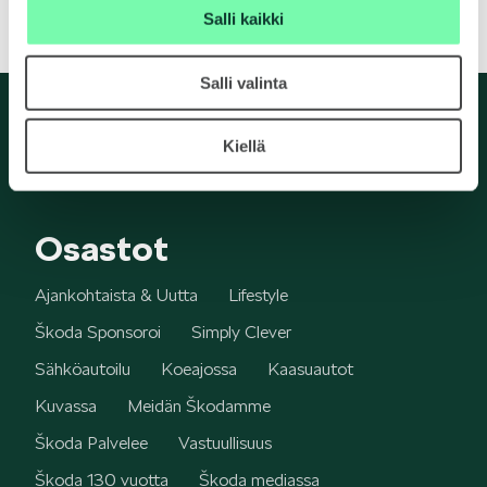
Salli kaikki
KUVASSA
Salli valinta
Kiellä
MEIDÄN ŠKODAMME
Osastot
Ajankohtaista & Uutta
Lifestyle
Škoda Sponsoroi
Simply Clever
Sähköautoilu
Koeajossa
Kaasuautot
ŠKODA PALVELEE
Kuvassa
Meidän Škodamme
Škoda Palvelee
Vastuullisuus
Škoda 130 vuotta
Škoda mediassa