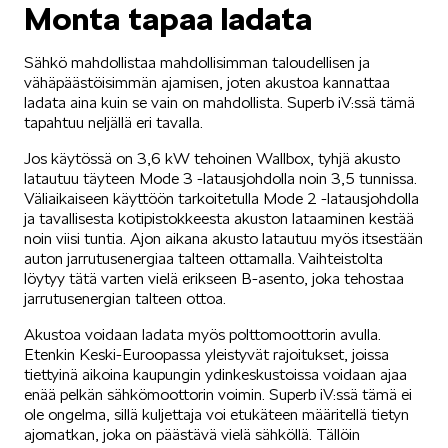
Monta tapaa ladata
Sähkö mahdollistaa mahdollisimman taloudellisen ja
vähäpäästöisimmän ajamisen, joten akustoa kannattaa
ladata aina kuin se vain on mahdollista. Superb iV:ssä tämä
tapahtuu neljällä eri tavalla.
Jos käytössä on 3,6 kW tehoinen Wallbox, tyhjä akusto
latautuu täyteen Mode 3 -latausjohdolla noin 3,5 tunnissa.
Väliaikaiseen käyttöön tarkoitetulla Mode 2 -latausjohdolla
ja tavallisesta kotipistokkeesta akuston lataaminen kestää
noin viisi tuntia. Ajon aikana akusto latautuu myös itsestään
auton jarrutusenergiaa talteen ottamalla. Vaihteistolta
löytyy tätä varten vielä erikseen B-asento, joka tehostaa
jarrutusenergian talteen ottoa.
Akustoa voidaan ladata myös polttomoottorin avulla.
Etenkin Keski-Euroopassa yleistyvät rajoitukset, joissa
tiettyinä aikoina kaupungin ydinkeskustoissa voidaan ajaa
enää pelkän sähkömoottorin voimin. Superb iV:ssä tämä ei
ole ongelma, sillä kuljettaja voi etukäteen määritellä tietyn
ajomatkan, joka on päästävä vielä sähköllä. Tällöin