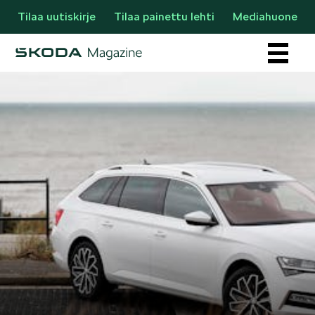
Tilaa uutiskirje
Tilaa painettu lehti
Mediahuone
Osastot
AJANKOHTAISTA & UUTTA