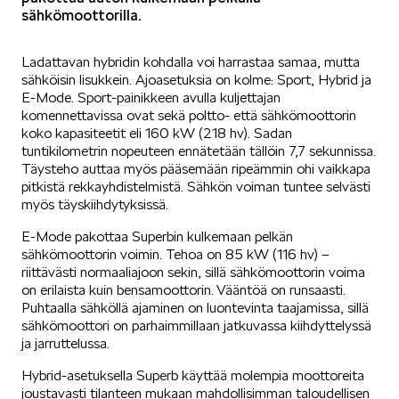
sähkömoottorilla.
SCALA
Ladattavan hybridin kohdalla voi harrastaa samaa, mutta
sähköisin lisukkein. Ajoasetuksia on kolme: Sport, Hybrid ja
E-Mode. Sport-painikkeen avulla kuljettajan
komennettavissa ovat sekä poltto- että sähkömoottorin
koko kapasiteetit eli 160 kW (218 hv). Sadan
tuntikilometrin nopeuteen ennätetään tällöin 7,7 sekunnissa.
KAMIQ
Täysteho auttaa myös pääsemään ripeämmin ohi vaikkapa
pitkistä rekkayhdistelmistä. Sähkön voiman tuntee selvästi
myös täyskiihdytyksissä.
E-Mode pakottaa Superbin kulkemaan pelkän
sähkömoottorin voimin. Tehoa on 85 kW (116 hv) –
riittävästi normaaliajoon sekin, sillä sähkömoottorin voima
on erilaista kuin bensamoottorin. Vääntöä on runsaasti.
KAROQ
Puhtaalla sähköllä ajaminen on luontevinta taajamissa, sillä
sähkömoottori on parhaimmillaan jatkuvassa kiihdyttelyssä
ja jarruttelussa.
Hybrid-asetuksella Superb käyttää molempia moottoreita
joustavasti tilanteen mukaan mahdollisimman taloudellisen