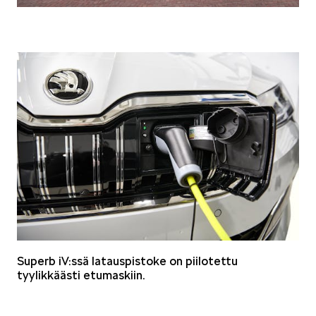
Superb iV:ssä latauspistoke on piilotettu
tyylikkäästi etumaskiin.