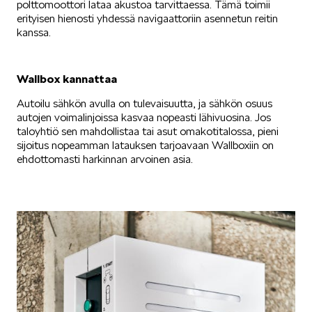
polttomoottori lataa akustoa tarvittaessa. Tämä toimii
erityisen hienosti yhdessä navigaattoriin asennetun reitin
kanssa.
Wallbox kannattaa
Autoilu sähkön avulla on tulevaisuutta, ja sähkön osuus
autojen voimalinjoissa kasvaa nopeasti lähivuosina. Jos
taloyhtiö sen mahdollistaa tai asut omakotitalossa, pieni
sijoitus nopeamman latauksen tarjoavaan Wallboxiin on
ehdottomasti harkinnan arvoinen asia.