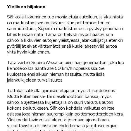
Ylellisen hiljainen
Sähköllä liikkuminen tuo monia etuja autoiluun, ja yksi niistä
ELROQ
on matkustamisen mukavuus. Kun polttomoottori on
sammutettuna, Superbin matkustamossa pystyy puhumaan
lähes kuiskaamalla. Tämä on tietysti myös haaste, sillä
sähköllä liikkuvien autojen yleistyessä jalankulkijat ja etenkin
pyöräilijät eivät välttämättä enää kuule lähestyvää autoa
yhtä hyvin kuin ennen.
EPIQ
Tätä varten Superb iV:ssä on pieni äänigeneraattori, joka luo
keinotekoista ääntä alle 50 km/h nopeuksissa. Se
kuulostaa ensi alkuun hieman hassulta, mutta lisää
jalankulkijoiden turvallisuutta.
Tottakai sähköllä ajamisen etuja on myös taloudellisuus.
Mutta kuten bensa- tai dieselmoottorin kanssa, myös
sähköllä ajettaessa kuljettajalla on suuri vaikutus auton
PEAQ
kokonaiskulutukseen. Sähkön kohdalla vaikutus on itse
asiassa jopa hieman suurempi kuin polttomoottoreiden kera.
Yksi merkittävimmistä akun tarjoamaan ajomatkaan
vaikuttavista tekijöistä on ehdottomasti jarrutusenergian