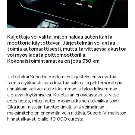
KUVASSA
Kuljettaja voi valita, miten haluaa auton kahta
moottoria käytettävän. Järjestelmän voi antaa
toimia automaattisesti, mutta tarvittaessa akustoa
voi myös ladata polttomoottorilla.
Kokonaistoimintamatka on jopa 930 km.
MEIDÄN ŠKODAMME
Ja tottakai Superbin modernien järjestelmien voi antaa
toimia älykkäästi: auto käyttää sähkö- ja polttomoottoria
rinnakkain kaikkein tehokkaimman ja taloudellisemman
ajotavan löytämiseksi. Kuljettajan ei oikeastaan tarvitse
edes tietää, miten auton monimutkainen tekniikka toimii.
Eikä juuri mistään tarvitse tinkiä, sillä voimalinjan
ŠKODA PALVELEE
maksimiteho on enemmän kuin riittävä. Superb iV-malliston
hinnat alkavat jo alle 40 000 eurosta.