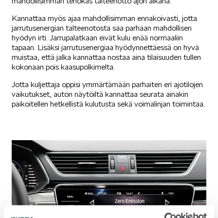
mahdollisimman tehokas talteenotto ajon aikana.
Kannattaa myös ajaa mahdollisimman ennakoivasti, jotta
jarrutusenergian talteenotosta saa parhaan mahdollisen
hyödyn irti. Jarrupalatkaan eivät kulu enää normaaliin
tapaan. Lisäksi jarrutusenergiaa hyödynnettäessä on hyvä
muistaa, että jalka kannattaa nostaa aina tilaisuuden tullen
kokonaan pois kaasupolkimelta.
Jotta kuljettaja oppisi ymmärtämään parhaiten eri ajotilojen
vaikutukset, auton näytöiltä kannattaa seurata ainakin
paikoitellen hetkellistä kulutusta sekä voimalinjan toimintaa.