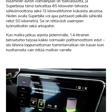
lisääminen auton voimalinjaan on tulevaisuutta, ja
Superbissa tämä tarkoittaa 85 kilowatin tehoista
SÄHKÖAUTOILU
sähkömoottoria sekä 13 kilowattitunnin kokoista akustoa.
Niiden avulla Superbilla voi ajaa puhtaasti pelkällä sähköllä
reilut 50 kilometriä. Se on riittävästi useimpien
työmatkoihin sekä arkiajoihin.
Kun matka jatkuu arjesta pidemmälle, 1.4-litrainen
bensaturbo tarjoaa kaikki normaalin polttomoottorin edut –
siis lähinnä loppumattoman toimintamatkan niin kauan kuin
KOEAJOSSA
huoltamoita vain riittää matkan varrelle.
KAASUAUTOT