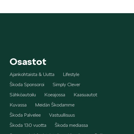
Osastot
Ajankohtaista & Uutta
Lifestyle
Škoda Sponsoroi
Simply Clever
Sähköautoilu
Koeajossa
Kaasuautot
Kuvassa
Meidän Škodamme
Škoda Palvelee
Vastuullisuus
Škoda 130 vuotta
Škoda mediassa