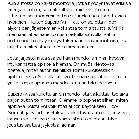
Kun autossa on kaksi moottoria, jotka hyödyntävät erilaisia
energiamuotoja, se mahdollistaa mielenkiintoisen
tutustumisen modernin auton sielunelämään. Ladattavien
hybridien – kuten Superb iV:n – etu on se, että niiden
SPONSOROINTI & YHTEISTYÖ
älykkäiden järjestelmien voi antaa toimia taustalla. Välillä
mennään lähes äänettömästi pelkällä sähköllä, välillä
polttomoottori käynnistyy tukemaan sähkömoottoria, eikä
kuljettaja oikeastaan edes huomaa mitään.
Jotta järjestelmistä saa parhaan mahdollisimman hyödyn
irti, kannattaa opiskella hieman. On myös kiehtovaa
opetella, miten auton tekniikka toimii kulloisessakin
KLASSIKOT
ajotilanteessa. Samalla sitä voi hieman sparrata itseään ja
yrittää oppia ajamaan mahdollisimman taloudellisesti.
Superb iV:ssä kuljettajan on mahdollista vaikuttaa itse aika
paljon auton toimintaan. Olemme jo oppineet siihen, miten
ajotilavalikoista voi vaikuttaa auton käytökseen. Eco-,
Normal- ja Sport -asetukset vaikuttavat auton ohjaukseen,
kaasun vasteeseen sekä vaihteiston toimintaan. Myös
RALLI
jousitus saattaa jäykistyä hieman.