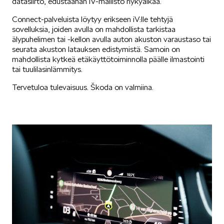
datasiirto, edustaahan iV-mallisto nykyaikaa.
Connect-palveluista löytyy erikseen iV:lle tehtyjä
sovelluksia, joiden avulla on mahdollista tarkistaa
älypuhelimen tai -kellon avulla auton akuston varaustaso tai
seurata akuston latauksen edistymistä. Samoin on
mahdollista kytkeä etäkäyttötoiminnolla päälle ilmastointi
tai tuulilasinlämmitys.
Tervetuloa tulevaisuus. Škoda on valmiina.