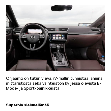
VASTUULLISUUS
ŠKODA 130 VUOTTA
Ohjaamo on tutun ylevä. iV-mallin tunnistaa lähinnä
mittaristosta sekä vaihteiston kyljessä olevista E-
Mode- ja Sport-painikkeista.
ŠKODA MEDIASSA
Superbin sielunelämää