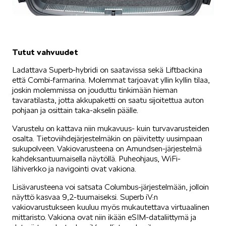
Tutut vahvuudet
Ladattava Superb-hybridi on saatavissa sekä Liftbackina
että Combi-farmarina. Molemmat tarjoavat yllin kyllin tilaa,
joskin molemmissa on jouduttu tinkimään hieman
tavaratilasta, jotta akkupaketti on saatu sijoitettua auton
pohjaan ja osittain taka-akselin päälle.
Varustelu on kattava niin mukavuus- kuin turvavarusteiden
osalta. Tietoviihdejärjestelmäkin on päivitetty uusimpaan
sukupolveen. Vakiovarusteena on Amundsen-järjestelmä
kahdeksantuumaisella näytöllä. Puheohjaus, WiFi-
lähiverkko ja navigointi ovat vakiona.
Lisävarusteena voi satsata Columbus-järjestelmään, jolloin
näyttö kasvaa 9,2-tuumaiseksi. Superb iV:n
vakiovarustukseen kuuluu myös mukautettava virtuaalinen
mittaristo. Vakiona ovat niin ikään eSIM-dataliittymä ja