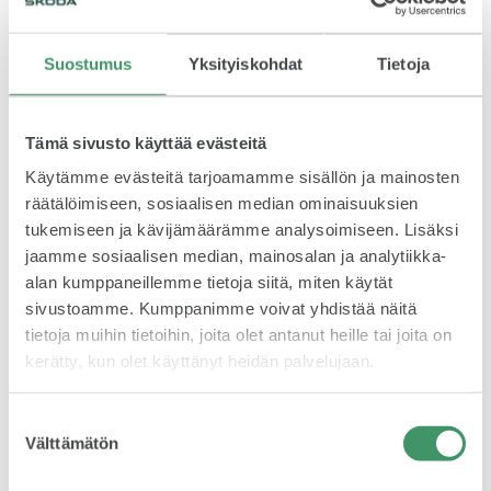
Suostumus
Yksityiskohdat
Tietoja
Tämä sivusto käyttää evästeitä
Kosketusnäytöltä saa paljon tietoa kahden eri
moottorin toiminnasta ja niiden yhteispelin
Käytämme evästeitä tarjoamamme sisällön ja mainosten
vaikutuksesta auton kulutukseen. Moni tosin ajaa
räätälöimiseen, sosiaalisen median ominaisuuksien
työmatkat pelkällä sähköllä.
tukemiseen ja kävijämäärämme analysoimiseen. Lisäksi
jaamme sosiaalisen median, mainosalan ja analytiikka-
alan kumppaneillemme tietoja siitä, miten käytät
sivustoamme. Kumppanimme voivat yhdistää näitä
tietoja muihin tietoihin, joita olet antanut heille tai joita on
kerätty, kun olet käyttänyt heidän palvelujaan.
Suostumuksen
Välttämätön
valinta