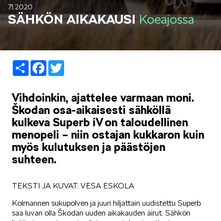
7.1.2020
LIFESTYLE
SÄHKÖN AIKAKAUSI
Koeajossa
Share
Facebook
Twitter
ŠKODA SPONSOROI
Vihdoinkin, ajattelee varmaan moni.
Škodan osa-aikaisesti sähköllä
kulkeva Superb iV on taloudellinen
menopeli – niin ostajan kukkaron kuin
myös kulutuksen ja päästöjen
suhteen.
SIMPLY CLEVER
TEKSTI JA KUVAT: VESA ESKOLA
Kolmannen sukupolven ja juuri hiljattain uudistettu Superb
saa luvan olla Škodan uuden aikakauden airut. Sähkön