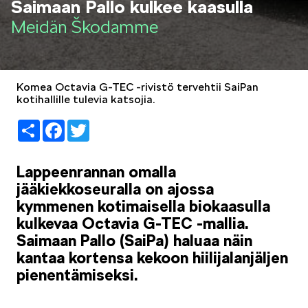
Saimaan Pallo kulkee kaasulla
LIFESTYLE
Meidän Škodamme
Komea Octavia G-TEC -rivistö tervehtii SaiPan
kotihallille tulevia katsojia.
ŠKODA SPONSOROI
Share
Facebook
Twitter
Lappeenrannan omalla
jääkiekkoseuralla on ajossa
kymmenen kotimaisella biokaasulla
kulkevaa Octavia G-TEC -mallia.
SIMPLY CLEVER
Saimaan Pallo (SaiPa) haluaa näin
kantaa kortensa kekoon hiilijalanjäljen
pienentämiseksi.