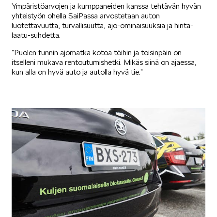
Ympäristöarvojen ja kumppaneiden kanssa tehtävän hyvän
SCALA
yhteistyön ohella SaiPassa arvostetaan auton
luotettavuutta, turvallisuutta, ajo-ominaisuuksia ja hinta-
laatu-suhdetta.
”Puolen tunnin ajomatka kotoa töihin ja toisinpäin on
itselleni mukava rentoutumishetki. Mikäs siinä on ajaessa,
kun alla on hyvä auto ja autolla hyvä tie.”
KAMIQ
KAROQ