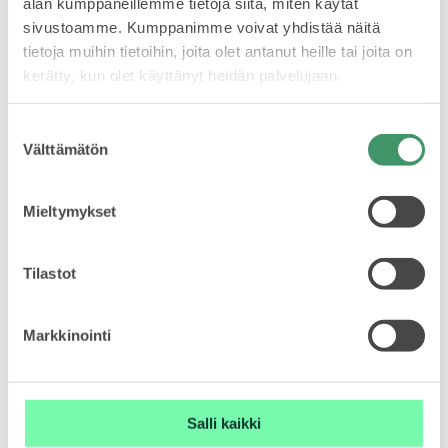
alan kumppaneillemme tietoja siitä, miten käytät
”Koska ympäristöarvot ovat toiminnassamme enenevässä
sivustoamme. Kumppanimme voivat yhdistää näitä
määrin pinnalla, pyrimme vähentämään ympäristön
tietoja muihin tietoihin, joita olet antanut heille tai joita on
kuormittamista ja pienentämään hiilijalanjälkeä omilla
kerätty, kun olet käyttänyt heidän palvelujaan.
SPONSOROINTI & YHTEISTYÖ
valinnoillamme aina kuin voimme. Siksi myös kotimainen
biokaasu on meille luonteva valinta”, Viljakainen sanoo.
Suostumuksen
Octavia G-TEC
issä on kaasutankin lisäksi bensatankki,
Välttämätön
valinta
joten matkanteko ei ole kaasutankkauspisteiden
läheisyydestä kiinni. Kun kaasu loppuu, auto vaihtaa
automaattisesti bensiiniin. Gasumilla on jo 40
Mieltymykset
kaasutankkauspistettä ja lisää tulee koko ajan. Lisäksi
KLASSIKOT
maakunnissa on paikallisia toimijoita.
Tilastot
”Ajan päivittäin Lappeenrannan ja Imatran väliä.
Kaasuasemia löytyy molemmista päistä, joten eipä juuri tule
bensalla ajeltua. Pari kertaa vuodessa ajan bensatankin
Markkinointi
tarkoituksella tyhjäksi.”
RALLI
Salli kaikki