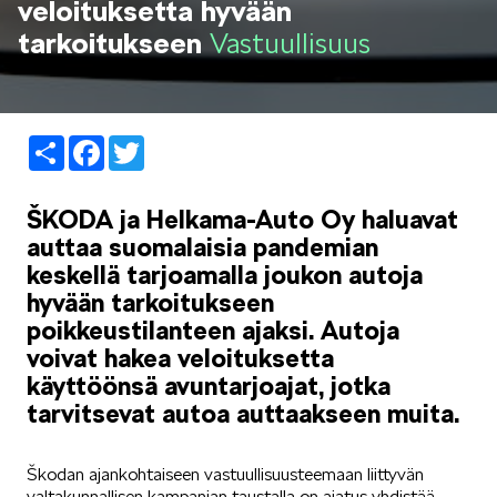
veloituksetta hyvään
LIFESTYLE
tarkoitukseen
Vastuullisuus
Share
Facebook
Twitter
ŠKODA SPONSOROI
ŠKODA ja Helkama-Auto Oy haluavat
auttaa suomalaisia pandemian
keskellä tarjoamalla joukon autoja
hyvään tarkoitukseen
poikkeustilanteen ajaksi. Autoja
voivat hakea veloituksetta
SIMPLY CLEVER
käyttöönsä avuntarjoajat, jotka
tarvitsevat autoa auttaakseen muita.
Škodan ajankohtaiseen vastuullisuusteemaan liittyvän
valtakunnallisen kampanjan taustalla on ajatus yhdistää