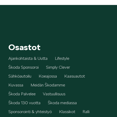
SPONSOROINTI & YHTEISTYÖ
Osastot
Ajankohtaista & Uutta
Lifestyle
KLASSIKOT
Škoda Sponsoroi
Simply Clever
Sähköautoilu
Koeajossa
Kaasuautot
Kuvassa
Meidän Škodamme
Škoda Palvelee
Vastuullisuus
RALLI
Škoda 130 vuotta
Škoda mediassa
Sponsorointi & yhteistyö
Klassikot
Ralli