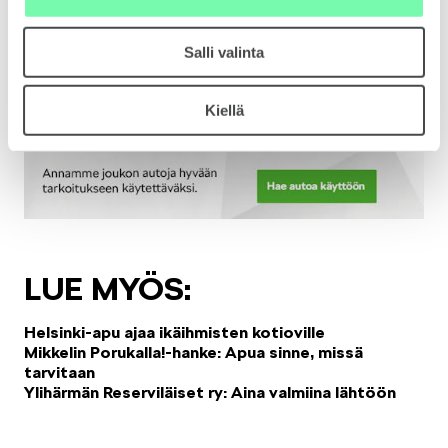
Salli valinta
VASTUULLISUUS
Kiellä
ŠKODA 130 VUOTTA
LUE MYÖS:
Helsinki-apu ajaa ikäihmisten kotioville
Mikkelin Porukalla!-hanke: Apua sinne, missä
tarvitaan
ŠKODA MEDIASSA
Ylihärmän Reserviläiset ry: Aina valmiina lähtöön