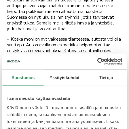
auttajat ja avunsaajat mahdollisimman turvallisesti sekä
helpottaa poikkeustilanteen aiheuttamia haasteita.
SÄHKÖAUTOILU
Suomessa on nyt lukuisia ihmisryhmiä, jotka tarvitsevat
erityistä tukea. Samalla meillä riittää ihmisiä ja yhteisöjä,
jotka haluavat ja voivat auttaa.
– Koska moni on nyt vaikeassa tilanteessa, autosta voi olla
suuri apu. Auton avulla on esimerkiksi helpompi auttaa
eristyksissä olevia vanhuksia. Kätevästi saatavilla oleva
KOEAJOSSA
auto tuo monet palvelut, tuotteet ja tuen niitä tarvitseville
kotiovelle asti, Škodaa maahantuovan Helkama-Auton
toimitusjohtaja
Maija Koskela
sanoo.
Suostumus
Yksityiskohdat
Tietoja
Škoda tarvitsee autoa hakevalta taholta selkeät perustelut
auton tarpeelle sekä sitoumuksen siitä, että auto tulee
esitettyyn hyvään tarkoitukseen sen lainauksen ajaksi.
Autoja on rajallinen määrä, ja hakemukset käsitellään
Tämä sivusto käyttää evästeitä
KAASUAUTOT
saapumisjärjestyksessä. Hakijan tarvitsee maksaa auton
lainasta vain polttoainekulut.
Käytämme evästeitä tarjoamamme sisällön ja mainosten
räätälöimiseen, sosiaalisen median ominaisuuksien
tukemiseen ja kävijämäärämme analysoimiseen. Lisäksi
Helsingissä ollaan jo liikkeellä
jaamme sosiaalisen median, mainosalan ja analytiikka-