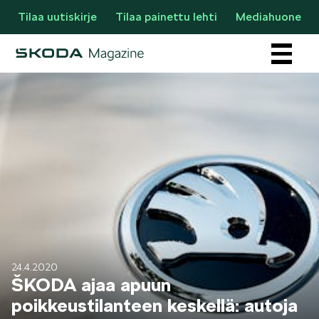
Tilaa uutiskirje
Tilaa painettu lehti
Mediahuone
Osastot
AJANKOHTAISTA & UUTTA
24.4.2020
ŠKODA ajaa apuun
poikkeustilanteen keskellä: autoja