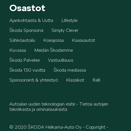
Osastot
VASTUULLISUUS
Ajankohtaista & Uutta
Lifestyle
Škoda Sponsoroi
Simply Clever
Sähköautoilu
Koeajossa
Kaasuautot
Kuvassa
Meidän Škodamme
Škoda Palvelee
Vastuullisuus
ŠKODA 130 VUOTTA
Škoda 130 vuotta
Škoda mediassa
Sponsorointi & yhteistyö
Klassikot
Ralli
Autoalan uuden teknologian esite - Tietoa autojen
tekniikasta ja ominaisuuksista
ŠKODA MEDIASSA
© 2020 ŠKODA Helkama-Auto Oy -
Copyright
-