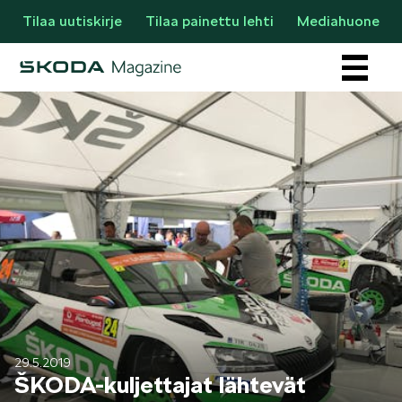
Tilaa uutiskirje
Tilaa painettu lehti
Mediahuone
Osastot
AJANKOHTAISTA & UUTTA
29.5.2019
ŠKODA-kuljettajat lähtevät