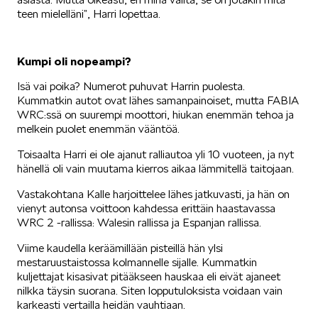
teen mielelläni”, Harri lopettaa.
Kumpi oli nopeampi?
Isä vai poika? Numerot puhuvat Harrin puolesta.
Kummatkin autot ovat lähes samanpainoiset, mutta FABIA
WRC:ssä on suurempi moottori, hiukan enemmän tehoa ja
melkein puolet enemmän vääntöä.
Toisaalta Harri ei ole ajanut ralliautoa yli 10 vuoteen, ja nyt
hänellä oli vain muutama kierros aikaa lämmitellä taitojaan.
Vastakohtana Kalle harjoittelee lähes jatkuvasti, ja hän on
vienyt autonsa voittoon kahdessa erittäin haastavassa
WRC 2 -rallissa: Walesin rallissa ja Espanjan rallissa.
Viime kaudella keräämillään pisteillä hän ylsi
mestaruustaistossa kolmannelle sijalle. Kummatkin
kuljettajat kisasivat pitääkseen hauskaa eli eivät ajaneet
nilkka täysin suorana. Siten lopputuloksista voidaan vain
karkeasti vertailla heidän vauhtiaan.