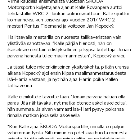
Viime kaudella ensimmäistä vuottaan ŠKODA
Motorsportin kuljettajana ajanut Kalle Rovanperä auttoi
tehdastallin WRC 2 -luokan kolmoisvoittoon. Kalle sijoittui
kolmanneksi, kun toiseksi ajoi vuoden 2017 WRC 2 -
mestari Pontus Tidemand ja voittoon Jan Kopecký.
Hallitsevalla mestarilla on nuoresta tallikaveristaan vain
ylistävää sanottavaa. “Kalle pärjää hienosti, hän on
ikäisekseen erittäin edistyksellinen ja kypsä kuljettaja. Jonain
päivänä hänestä tulee maailmanmestari”, Kopecký arvioi.
Ja tässä tulee mielenkiintoinen yksityiskohta: pitkän uransa
aikana Kopecký ajoi ensin kilpaa maailmanmestaruudesta
isä-Harria vastaan, ja nyt hän ajaa Harrin poika Kallen
tallikaverina.
Kalle ei piilottele tavoitteitaan. “Jonain päivänä haluan olla
paras. Jää nähtäväksi, nyt matka etenee askel askeleelta”,
hän summaa. Ja aivan varmasti isä-Harri pysyy poikansa
rinnalla matkan jokaisella askeleella.
“Kun Kalle ajaa ŠKODA Motorsportille, minulla on paljon
vähemmän työtä. Silti minun on pidettävä huolta monesta
asiasta. Mutta oikeasti, en minä valita, se on jotakin mitä