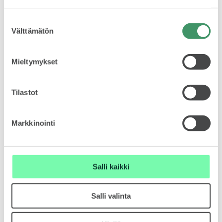
Suostumuksen
KODIAQ
Välttämätön
valinta
Mieltymykset
Tilastot
SUPERB
Markkinointi
Salli kaikki
ENYAQ
Salli valinta