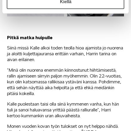
Kiellä
ELROQ
Pitkä matka huipulle
Siinä missä Kalle alkoi toden teolla hioa ajamista jo nuorena
ja aloitti kuljettajauransa erittäin varhain, Harrin tarina on
aivan erilainen.
EPIQ
“Minä olin nuorena enemmän kiinnostunut hiihtämisestä;
rallin ajamiseen siirryin paljon myöhemmin. Olin 22-vuotias,
kun olin katsomassa rallikisaa ystäväni kanssa. Pohdimme,
että sehän näyttää aika helpolta ja että ehkä meidänkin
pitäisi kokeilla.
Kalle puolestaan taisi olla siinä kymmenen vanha, kun hän
PEAQ
tuli ja sanoi haluavansa yrittää päästä ralliuralle”, Harri
kertoo kummankin uran alkuvaiheista.
Monen vuoden kovan työn tulokset on nyt helppo nähdä.