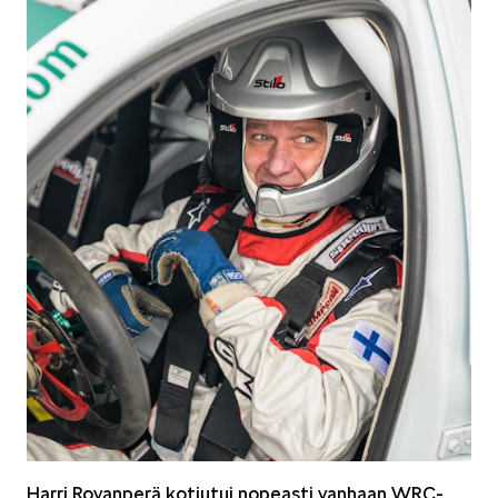
VASTUULLISUUS
ŠKODA 130 VUOTTA
ŠKODA MEDIASSA
Harri Rovanperä kotiutui nopeasti vanhaan WRC-