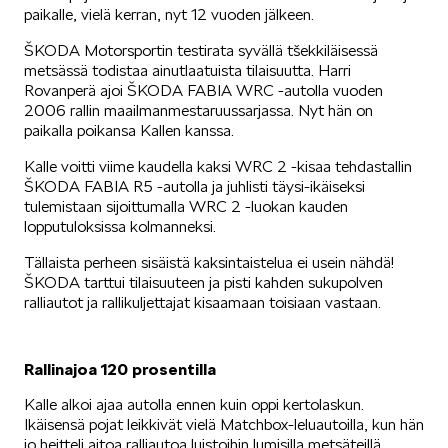
paikalle, vielä kerran, nyt 12 vuoden jälkeen.
SÄHKÖAUTOILU
ŠKODA Motorsportin testirata syvällä tšekkiläisessä
metsässä todistaa ainutlaatuista tilaisuutta. Harri
Rovanperä ajoi ŠKODA FABIA WRC -autolla vuoden
2006 rallin maailmanmestaruussarjassa. Nyt hän on
paikalla poikansa Kallen kanssa.
Kalle voitti viime kaudella kaksi WRC 2 -kisaa tehdastallin
ŠKODA FABIA R5 -autolla ja juhlisti täysi-ikäiseksi
KOEAJOSSA
tulemistaan sijoittumalla WRC 2 -luokan kauden
lopputuloksissa kolmanneksi.
Tällaista perheen sisäistä kaksintaistelua ei usein nähdä!
ŠKODA tarttui tilaisuuteen ja pisti kahden sukupolven
ralliautot ja rallikuljettajat kisaamaan toisiaan vastaan.
KAASUAUTOT
Rallinajoa 120 prosentilla
Kalle alkoi ajaa autolla ennen kuin oppi kertolaskun.
Ikäisensä pojat leikkivät vielä Matchbox-leluautoilla, kun hän
jo heitteli aitoa ralliautoa luistoihin lumisilla metsäteillä.