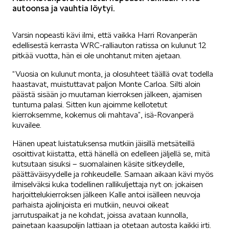
autoonsa ja vauhtia löytyi.
Varsin nopeasti kävi ilmi, että vaikka Harri Rovanperän
SPONSOROINTI & YHTEISTYÖ
edellisestä kerrasta WRC-ralliauton ratissa on kulunut 12
pitkää vuotta, hän ei ole unohtanut miten ajetaan.
“Vuosia on kulunut monta, ja olosuhteet täällä ovat todella
haastavat, muistuttavat paljon Monte Carloa. Silti aloin
päästä sisään jo muutaman kierroksen jälkeen, ajamisen
tuntuma palasi. Sitten kun ajoimme kellotetut
kierroksemme, kokemus oli mahtava”, isä-Rovanperä
KLASSIKOT
kuvailee.
Hänen upeat luistatuksensa mutkiin jäisillä metsäteillä
osoittivat kiistatta, että hänellä on edelleen jäljellä se, mitä
kutsutaan sisuksi – suomalainen käsite sitkeydelle,
päättäväisyydelle ja rohkeudelle. Samaan aikaan kävi myös
ilmiselväksi kuka todellinen rallikuljettaja nyt on: jokaisen
harjoittelukierroksen jälkeen Kalle antoi isälleen neuvoja
RALLI
parhaista ajolinjoista eri mutkiin, neuvoi oikeat
jarrutuspaikat ja ne kohdat, joissa avataan kunnolla,
painetaan kaasupoljin lattiaan ja otetaan autosta kaikki irti.