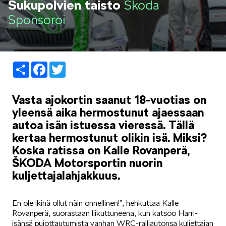
Sukupolvien taisto
Škoda
LIFESTYLE
Sponsoroi
Share
Facebook
Twitter
ŠKODA SPONSOROI
Vasta ajokortin saanut 18-vuotias on
yleensä aika hermostunut ajaessaan
autoa isän istuessa vieressä. Tällä
kertaa hermostunut olikin isä. Miksi?
Koska ratissa on Kalle Rovanperä,
ŠKODA Motorsportin nuorin
SIMPLY CLEVER
kuljettajalahjakkuus.
En ole ikinä ollut näin onnellinen!”, hehkuttaa Kalle
Rovanperä, suorastaan liikuttuneena, kun katsoo Harri-
isänsä pujottautumista vanhan WRC-ralliautonsa kuljettajan