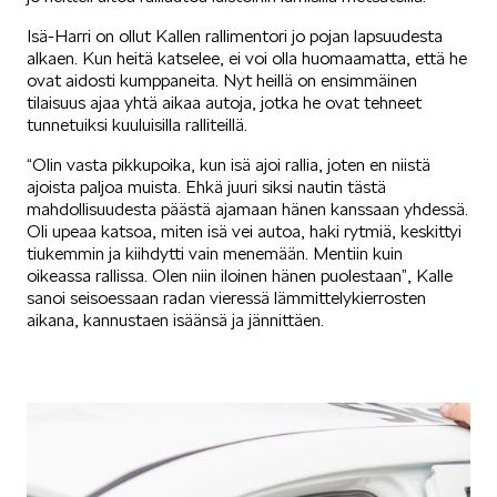
Isä-Harri on ollut Kallen rallimentori jo pojan lapsuudesta
alkaen. Kun heitä katselee, ei voi olla huomaamatta, että he
KUVASSA
ovat aidosti kumppaneita. Nyt heillä on ensimmäinen
tilaisuus ajaa yhtä aikaa autoja, jotka he ovat tehneet
tunnetuiksi kuuluisilla ralliteillä.
“Olin vasta pikkupoika, kun isä ajoi rallia, joten en niistä
ajoista paljoa muista. Ehkä juuri siksi nautin tästä
mahdollisuudesta päästä ajamaan hänen kanssaan yhdessä.
MEIDÄN ŠKODAMME
Oli upeaa katsoa, miten isä vei autoa, haki rytmiä, keskittyi
tiukemmin ja kiihdytti vain menemään. Mentiin kuin
oikeassa rallissa. Olen niin iloinen hänen puolestaan”, Kalle
sanoi seisoessaan radan vieressä lämmittelykierrosten
aikana, kannustaen isäänsä ja jännittäen.
ŠKODA PALVELEE