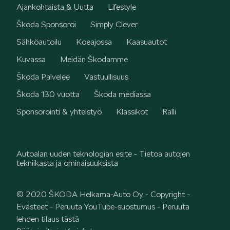
Ajankohtaista & Uutta
Lifestyle
Škoda Sponsoroi
Simply Clever
Sähköautoilu
Koeajossa
Kaasuautot
Kuvassa
Meidän Škodamme
Škoda Palvelee
Vastuullisuus
Škoda 130 vuotta
Škoda mediassa
Sponsorointi & yhteistyö
Klassikot
Ralli
Autoalan uuden teknologian esite - Tietoa autojen
tekniikasta ja ominaisuuksista
© 2020 ŠKODA Helkama-Auto Oy -
Copyright
-
Evästeet
-
Peruuta YouTube-suostumus
-
Peruuta
lehden tilaus tästä