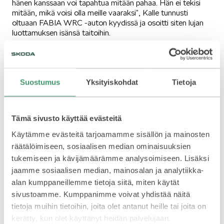
hänen kanssaan voi tapahtua mitään pahaa. Hän ei tekisi
mitään, mikä voisi olla meille vaaraksi”, Kalle tunnusti
SCALA
oltuaan FABIA WRC -auton kyydissä ja osoitti siten lujan
luottamuksen isänsä taitoihin.
Sen sijaan isä-Harri näytti huomattavasti levottomammalta
noustessaan pois FABIA R5:n oikealta etuistuimelta. “Tämä
oli minulle hiukan erilaista. Luotan tietenkin Kallen
osaamiseen, mutta hän ajoi hirvittävän lujaa… Ei nyt niin,
Suostumus
Yksityiskohdat
Tietoja
että olisin alkanut voida pahoin, mutta en minä kyllä ihan
KAMIQ
täysin nauttinutkaan. Kalle sanoo, että hän ajoi 80-
prosenttisella vauhdilla, mutta minusta se tuntui 120-
Tämä sivusto käyttää evästeitä
prosenttiselta menolta”, Harri naurahtaa.
Käytämme evästeitä tarjoamamme sisällön ja mainosten
Entä miten hän vertaa näillä kahdella autolla ajamista? “R5-
räätälöimiseen, sosiaalisen median ominaisuuksien
auton setup on erittäin täsmällinen, moottorin tehokäyrä on
tukemiseen ja kävijämäärämme analysoimiseen. Lisäksi
todella lineaarinen ja ennustettavissa. Siksi myös autoa
pitää ajaa hiukan eri tyylillä kuin mihin minä aikanaan totuin.
KAROQ
jaamme sosiaalisen median, mainosalan ja analytiikka-
Minusta siinä on se suurin ero”, Harri tiivistää ja Kalle
alan kumppaneillemme tietoja siitä, miten käytät
myötäilee nyökkäillen.
sivustoamme. Kumppanimme voivat yhdistää näitä
tietoja muihin tietoihin, joita olet antanut heille tai joita on
kerätty, kun olet käyttänyt heidän palvelujaan.