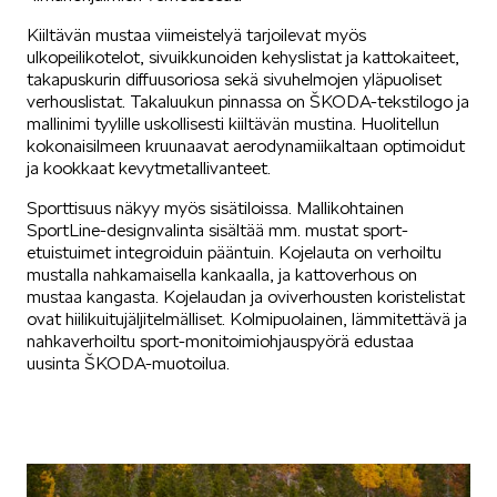
Kiiltävän mustaa viimeistelyä tarjoilevat myös
ulkopeilikotelot, sivuikkunoiden kehyslistat ja kattokaiteet,
takapuskurin diffuusoriosa sekä sivuhelmojen yläpuoliset
verhouslistat. Takaluukun pinnassa on ŠKODA-tekstilogo ja
mallinimi tyylille uskollisesti kiiltävän mustina. Huolitellun
kokonaisilmeen kruunaavat aerodynamiikaltaan optimoidut
ja kookkaat kevytmetallivanteet.
Sporttisuus näkyy myös sisätiloissa. Mallikohtainen
SportLine-designvalinta sisältää mm. mustat sport-
etuistuimet integroiduin pääntuin. Kojelauta on verhoiltu
mustalla nahkamaisella kankaalla, ja kattoverhous on
mustaa kangasta. Kojelaudan ja oviverhousten koristelistat
ovat hiilikuitujäljitelmälliset. Kolmipuolainen, lämmitettävä ja
nahkaverhoiltu sport-monitoimiohjauspyörä edustaa
uusinta ŠKODA-muotoilua.