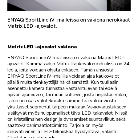
ELROQ
ENYAQ SportLine iV -malleissa on vakiona nerokkaat
Matrix LED -ajovalot.
Matrix LED -ajovalot vakiona
ENYAQ SportLine iV -malleissa on vakiona Matrix LED -
ajovalot. Kummassakin Matrix-kaukovalomoduulissa on 24
EPIQ
lediä, joita voidaan ohjata erikseen. Tämän ansiosta
ENYAQ SportLine iV -mallilla voidaan ajaa kaukovalot
päällä muita tienkäyttäjiä häikäisemättä. Kun tuulilasiin
asennettu kamera tunnistaa vastaantulevan tai edellä
ajavan ajoneuvon, tai muun kohteen, josta heijastuu valoa,
tämä nerokas valotekniikka sammuttaa valokuviosta
yksittäiset segmentit tarpeen mukaan. Vakiovarustukseen
PEAQ
sisältyvät myös huippumalliset täys-LED-takavalot. Niissä
on kristallimainen design ja dynaamiset suuntavilkut, sekä
saattovaloanimaatiotoiminto. Tarjolla on myös
innovatiivinen ja LED-tekniikkaa hyödyntävä, valaistu
Crystal Face -etumaski.