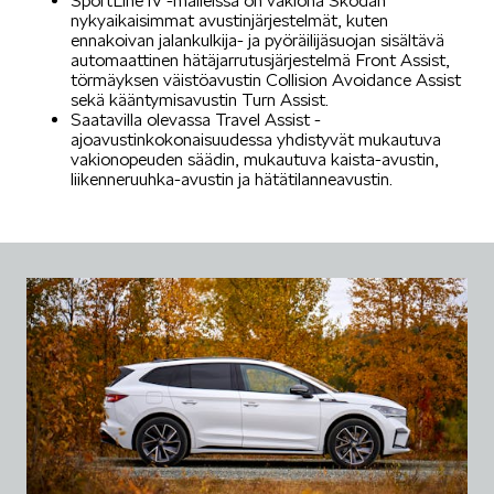
SportLine iV -malleissa on vakiona Škodan
nykyaikaisimmat avustinjärjestelmät, kuten
ennakoivan jalankulkija- ja pyöräilijäsuojan sisältävä
automaattinen hätäjarrutusjärjestelmä Front Assist,
törmäyksen väistöavustin Collision Avoidance Assist
sekä kääntymisavustin Turn Assist.
Saatavilla olevassa Travel Assist -
ajoavustinkokonaisuudessa yhdistyvät mukautuva
vakionopeuden säädin, mukautuva kaista-avustin,
liikenneruuhka-avustin ja hätätilanneavustin.