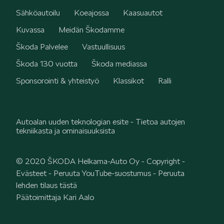
Sähköautoilu
Koeajossa
Kaasuautot
Kuvassa
Meidän Škodamme
Škoda Palvelee
Vastuullisuus
Škoda 130 vuotta
Škoda mediassa
Sponsorointi & yhteistyö
Klassikot
Ralli
Autoalan uuden teknologian esite - Tietoa autojen
tekniikasta ja ominaisuuksista
© 2020 ŠKODA Helkama-Auto Oy -
Copyright
-
Evästeet
-
Peruuta YouTube-suostumus
-
Peruuta
lehden tilaus tästä
Päätoimittaja Kari Aalo