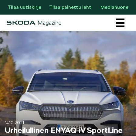
Tilaa uutiskirje
Tilaa painettu lehti
Mediahuone
Osastot
AJANKOHTAISTA & UUTTA
14.10.2021
Urheilullinen ENYAQ iV SportLine