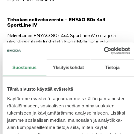
Tehokas nelivetoversio – ENYAQ 80x 4x4
SportLine iV
Nelivetoinen ENYAQ 80x 4x4 SportLine iV on tarjolla
olevista vaihtoehdoista tehokkain. Mallin kahdesta
sähkömoottorista saadaan yhteistehoa parhaimmillaan 195
kW** ja yhteisvääntöä jopa 425 Nm. Normaaliajossa 80x
kulkee taka-akselin huipputeholtaan 150-kilowattisen
kestomagneettisynkronisähkömoottorin (PSM) voimalla.
Suostumus
Yksityiskohdat
Tietoja
Tämän moottorin suurin vääntö on 310 Nm ja
maksimikierrosluku 16 000 r/min.
Taka-akselin rinnalle asennetun PSM-sähkömoottorin
Tämä sivusto käyttää evästeitä
yhteydessä on yksivaihteinen vaihteisto. Moottorilla on
Käytämme evästeitä tarjoamamme sisällön ja mainosten
erinomainen tehotiheys ja esimerkillinen hyötysuhde. Teho
räätälöimiseen, sosiaalisen median ominaisuuksien
on vakaa laajalla kierroslukualueella. Etuakselilla on
asynkronisähkömoottori ja siihen päittäisesti asennettu
tukemiseen ja kävijämäärämme analysoimiseen. Lisäksi
yksivälityksinen vaihteisto. Moottorin suurin teho on 80
jaamme sosiaalisen median, mainosalan ja analytiikka-
kW, suurin vääntö 162 Nm ja maksimikierrosluku 13 500
alan kumppaneillemme tietoja siitä, miten käytät
r/min.