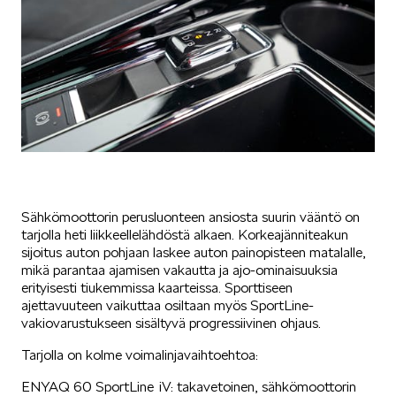
SCALA
KAMIQ
Sähkömoottorin perusluonteen ansiosta suurin vääntö on
tarjolla heti liikkeellelähdöstä alkaen. Korkeajänniteakun
sijoitus auton pohjaan laskee auton painopisteen matalalle,
mikä parantaa ajamisen vakautta ja ajo-ominaisuuksia
erityisesti tiukemmissa kaarteissa. Sporttiseen
KAROQ
ajettavuuteen vaikuttaa osiltaan myös SportLine-
vakiovarustukseen sisältyvä progressiivinen ohjaus.
Tarjolla on kolme voimalinjavaihtoehtoa:
ENYAQ 60 SportLine iV: takavetoinen, sähkömoottorin