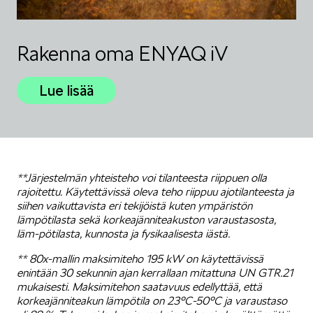
Rakenna oma ENYAQ iV
Lue lisää
**Järjestelmän yhteisteho voi tilanteesta riippuen olla
rajoitettu. Käytettävissä oleva teho riippuu ajotilanteesta ja
siihen vaikuttavista eri tekijöistä kuten ympäristön
lämpötilasta sekä korkeajänniteakuston varaustasosta,
läm-pötilasta, kunnosta ja fysikaalisesta iästä.
** 80x-mallin maksimiteho 195 kW on käytettävissä
enintään 30 sekunnin ajan kerrallaan mitattuna UN GTR.21
mukaisesti. Maksimitehon saatavuus edellyttää, että
korkeajänniteakun lämpötila on 23°C-50°C ja varaustaso