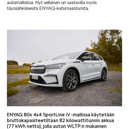
automallistoa. Nyt sellainen on saatavilla myös
täyssähköisestä ENYAQ-katumaasturista.
SÄHKÖAUTOILU
KOEAJOSSA
KAASUAUTOT
ENYAQ 80x 4x4 SportLine iV -mallissa käytetään
bruttokapasiteetiltaan 82 kilowattitunnin akkua
(77 kWh netto), jolla auton WLTP:n mukainen