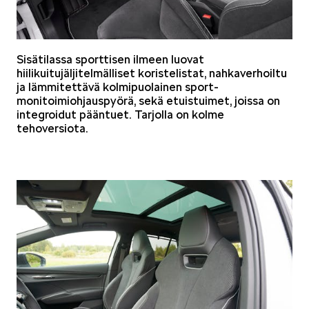
SPONSOROINTI & YHTEISTYÖ
Sisätilassa sporttisen ilmeen luovat
hiilikuitujäljitelmälliset koristelistat, nahkaverhoiltu
ja lämmitettävä kolmipuolainen sport-
monitoimiohjauspyörä, sekä etuistuimet, joissa on
integroidut pääntuet. Tarjolla on kolme
tehoversiota.
KLASSIKOT
RALLI