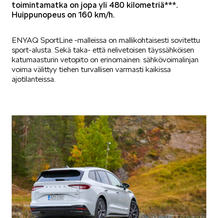
toimintamatka on jopa yli 480 kilometriä***.
Huippunopeus on 160 km/h.
KUVASSA
ENYAQ SportLine -malleissa on mallikohtaisesti sovitettu
sport-alusta. Sekä taka- että nelivetoisen täyssähköisen
katumaasturin vetopito on erinomainen: sähkövoimalinjan
voima välittyy tiehen turvallisen varmasti kaikissa
ajotilanteissa.
MEIDÄN ŠKODAMME
ŠKODA PALVELEE