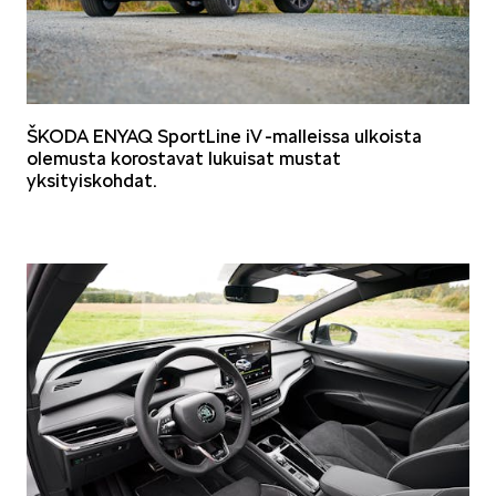
VASTUULLISUUS
ŠKODA ENYAQ SportLine iV -malleissa ulkoista
olemusta korostavat lukuisat mustat
yksityiskohdat.
ŠKODA 130 VUOTTA
ŠKODA MEDIASSA