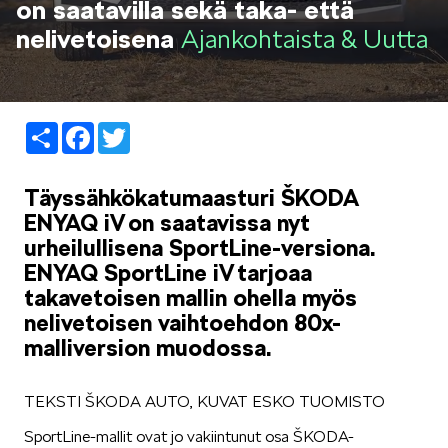
on saatavilla sekä taka- että
LIFESTYLE
nelivetoisena
Ajankohtaista & Uutta
Share
Facebook
Twitter
ŠKODA SPONSOROI
Täyssähkökatumaasturi ŠKODA
ENYAQ iV on saatavissa nyt
urheilullisena SportLine-versiona.
ENYAQ SportLine iV tarjoaa
takavetoisen mallin ohella myös
nelivetoisen vaihtoehdon 80x-
SIMPLY CLEVER
malliversion muodossa.
TEKSTI ŠKODA AUTO, KUVAT ESKO TUOMISTO
SportLine-mallit ovat jo vakiintunut osa ŠKODA-