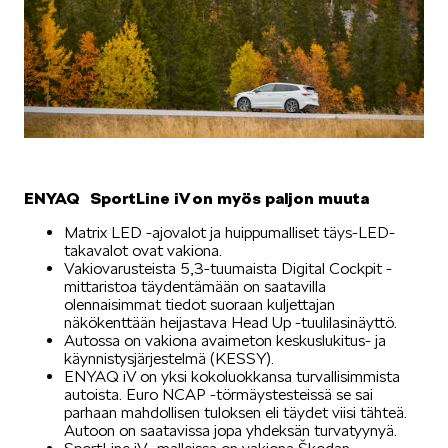
ENYAQ SportLine iV on myös paljon muuta
Matrix LED -ajovalot ja huippumalliset täys-LED-
takavalot ovat vakiona.
Vakiovarusteista 5,3-tuumaista Digital Cockpit -
mittaristoa täydentämään on saatavilla
olennaisimmat tiedot suoraan kuljettajan
näkökenttään heijastava Head Up -tuulilasinäyttö.
Autossa on vakiona avaimeton keskuslukitus- ja
käynnistysjärjestelmä (KESSY).
ENYAQ iV on yksi kokoluokkansa turvallisimmista
autoista. Euro NCAP -törmäystesteissä se sai
parhaan mahdollisen tuloksen eli täydet viisi tähteä.
Autoon on saatavissa jopa yhdeksän turvatyynyä.