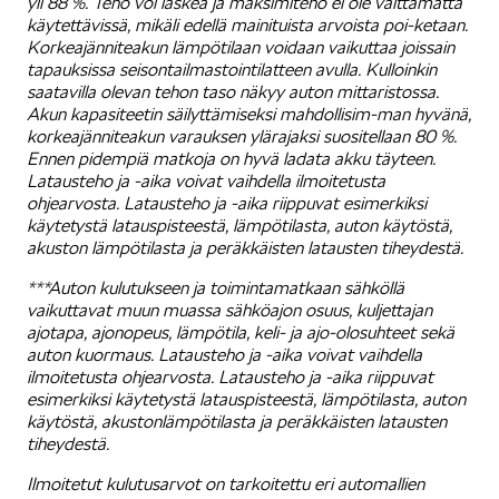
yli 88 %. Teho voi laskea ja maksimiteho ei ole välttämättä
käytettävissä, mikäli edellä mainituista arvoista poi-ketaan.
Korkeajänniteakun lämpötilaan voidaan vaikuttaa joissain
tapauksissa seisontailmastointilatteen avulla. Kulloinkin
saatavilla olevan tehon taso näkyy auton mittaristossa.
Akun kapasiteetin säilyttämiseksi mahdollisim-man hyvänä,
korkeajänniteakun varauksen ylärajaksi suositellaan 80 %.
Ennen pidempiä matkoja on hyvä ladata akku täyteen.
Latausteho ja -aika voivat vaihdella ilmoitetusta
ohjearvosta. Latausteho ja -aika riippuvat esimerkiksi
käytetystä latauspisteestä, lämpötilasta, auton käytöstä,
akuston lämpötilasta ja peräkkäisten latausten tiheydestä.
***Auton kulutukseen ja toimintamatkaan sähköllä
vaikuttavat muun muassa sähköajon osuus, kuljettajan
ajotapa, ajonopeus, lämpötila, keli- ja ajo-olosuhteet sekä
auton kuormaus. Latausteho ja -aika voivat vaihdella
ilmoitetusta ohjearvosta. Latausteho ja -aika riippuvat
esimerkiksi käytetystä latauspisteestä, lämpötilasta, auton
käytöstä, akustonlämpötilasta ja peräkkäisten latausten
tiheydestä.
Ilmoitetut kulutusarvot on tarkoitettu eri automallien