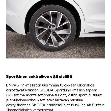
Sporttinen sekä ulkoa että sisältä
ENYAQ iV -malliston uusimman tulokkaan ulkonäköä
korostavat kaikkien ŠKODA SportLine -mallien tapaan
lukuisat mallikohtaiset ominaisuudet, kuten sport-puskurit
ja sivuhelmaverhoukset, sekä kiiltävän mustina
yksityiskohtina ŠKODA-etumaski ja etupuskurin Air Curtain
-ilmanohjaimien verhousosat.