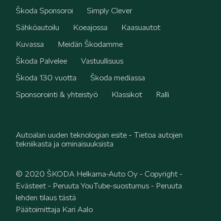
Škoda Sponsoroi
Simply Clever
KODIAQ
Sähköautoilu
Koeajossa
Kaasuautot
Kuvassa
Meidän Škodamme
Škoda Palvelee
Vastuullisuus
Škoda 130 vuotta
Škoda mediassa
Sponsorointi & yhteistyö
Klassikot
Ralli
SUPERB
Autoalan uuden teknologian esite - Tietoa autojen
tekniikasta ja ominaisuuksista
ENYAQ
© 2020 ŠKODA Helkama-Auto Oy -
Copyright
-
Evästeet
-
Peruuta YouTube-suostumus
-
Peruuta
lehden tilaus tästä
Päätoimittaja Kari Aalo