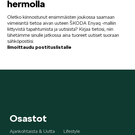
hermolla
SCALA
Oletko kiinnostunut ensimmäisten joukossa saamaan
viimeisintä tietoa aivan uuteen ŠKODA Enyaq -malliin
liittyvistä tapahtumista ja uutisista? Kirjaa tietosi, niin
lähetämme sinulle jatkossa aina tuoreet uutiset suoraan
sähköpostiisi.
Ilmoittaudu postituslistalle
KAMIQ
KAROQ
Osastot
Ajankohtaista & Uutta
Lifestyle