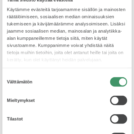
Käytämme evästeitä tarjoamamme sisällön ja mainosten
räätälöimiseen, sosiaalisen median ominaisuuksien
VASTUULLISUUS
tukemiseen ja kävijämäärämme analysoimiseen. Lisäksi
jaamme sosiaalisen median, mainosalan ja analytiikka-
alan kumppaneillemme tietoja siitä, miten käytät
sivustoamme. Kumppanimme voivat yhdistää näitä
tietoja muihin tietoihin, joita olet antanut heille tai joita on
kerätty, kun olet käyttänyt heidän palvelujaan.
ŠKODA 130 VUOTTA
Suostumuksen
Välttämätön
valinta
Mieltymykset
ŠKODA MEDIASSA
Tilastot