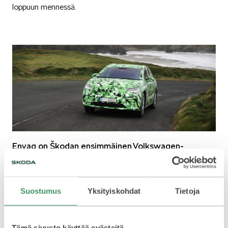
loppuun mennessä.
KUVASSA
MEIDÄN ŠKODAMME
Enyaq on Škodan ensimmäinen Volkswagen-
konsernin sähköautojen skaalautuvaan MEB-
perustekniikkaan pohjautuva
sarjatuotantoautomalli.
ŠKODA PALVELEE
Suostumus
Yksityiskohdat
Tietoja
Tämä sivusto käyttää evästeitä