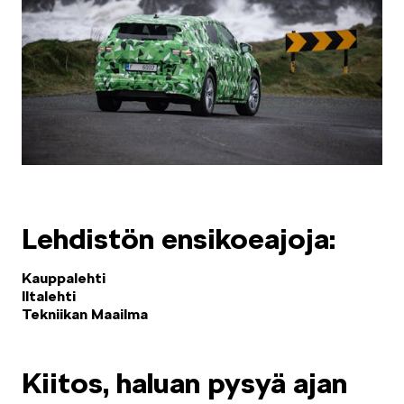
Mallit
FABIA
Lehdistön ensikoeajoja:
Kauppalehti
OCTAVIA
Iltalehti
Tekniikan Maailma
Kiitos, haluan pysyä ajan