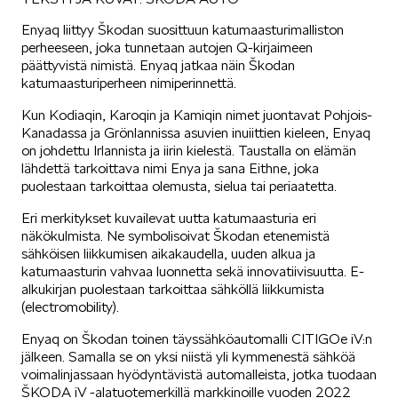
Enyaq liittyy Škodan suosittuun katumaasturimalliston
SÄHKÖAUTOILU
perheeseen, joka tunnetaan autojen Q-kirjaimeen
päättyvistä nimistä. Enyaq jatkaa näin Škodan
katumaasturiperheen nimiperinnettä.
Kun Kodiaqin, Karoqin ja Kamiqin nimet juontavat Pohjois-
Kanadassa ja Grönlannissa asuvien inuiittien kieleen, Enyaq
on johdettu Irlannista ja iirin kielestä. Taustalla on elämän
lähdettä tarkoittava nimi Enya ja sana Eithne, joka
KOEAJOSSA
puolestaan tarkoittaa olemusta, sielua tai periaatetta.
Eri merkitykset kuvailevat uutta katumaasturia eri
näkökulmista. Ne symbolisoivat Škodan etenemistä
sähköisen liikkumisen aikakaudella, uuden alkua ja
katumaasturin vahvaa luonnetta sekä innovatiivisuutta. E-
alkukirjan puolestaan tarkoittaa sähköllä liikkumista
(electromobility).
KAASUAUTOT
Enyaq on Škodan toinen täyssähköautomalli CITIGOe iV:n
jälkeen. Samalla se on yksi niistä yli kymmenestä sähköä
voimalinjassaan hyödyntävistä automalleista, jotka tuodaan
ŠKODA iV -alatuotemerkillä markkinoille vuoden 2022