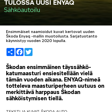
TULOSSA UUSI ENYAQ
LIFESTYLE
Sähköautoilu
Ensimmäiset naamioidut kuvat kertovat uuden
Škoda Enyaq -mallin muotoilusta. Sarjatuotanto
käynnistyy vuoden 2020 lopulla.
ŠKODA SPONSOROI
Share
Facebook
Twitter
Škodan ensimmäinen täyssähkö-
katumaasturi ensiesitellään vielä
tämän vuoden aikana. ENYAQ-nimeä
SIMPLY CLEVER
totteleva maasturiperheen uutuus on
merkittävä harppaus Škodan
sähköistymisen tiellä.
TEKSTI JA KUVAT: ŠKODA AUTO