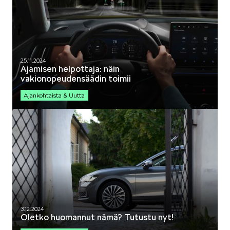
25.11.2024
Ajamisen helpottaja: näin
vakionopeudensäädin toimii
Ajankohtaista & Uutta
3.12.2024
Oletko huomannut nämä? Tutustu nyt!