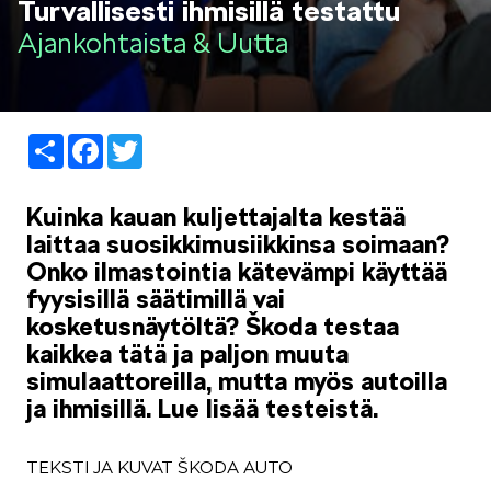
Turvallisesti ihmisillä testattu
LIFESTYLE
Ajankohtaista & Uutta
Share
Facebook
Twitter
ŠKODA SPONSOROI
Kuinka kauan kuljettajalta kestää
laittaa suosikkimusiikkinsa soimaan?
Onko ilmastointia kätevämpi käyttää
fyysisillä säätimillä vai
kosketusnäytöltä? Škoda testaa
kaikkea tätä ja paljon muuta
SIMPLY CLEVER
simulaattoreilla, mutta myös autoilla
ja ihmisillä. Lue lisää testeistä.
TEKSTI JA KUVAT ŠKODA AUTO