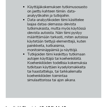
Käyttäjäkokemuksen tutkimusosasto
on jaettu kahteen tiimiin: data-
analyytikoihin ja tutkijoihin.
Data-analyytikoiden tiimi käsittelee
laajaa dataa olemassa olevista
tutkimuksista, mutta myös käytössä
olevista autoista. Näin tiimi pystyy
määrittämään tarkasti, miten autoissa
käytetään tiettyjä elementtejä, kuten
painikkeita, katkaisimia,
monitoiminäppäimiä ja näyttöjä.
Tutkijoiden tiimi keskittyy tutkimaan
autojen käyttäjiä tai koehenkilöitä.
Koehenkilöiden todellisia kokemuksia
tutkitaan käyttäen kyselylomakkeita
tai haastatteluja, tai tarkkailemalla
koehenkilöiden toimintaa
simulaattorissa tai ajon aikana.