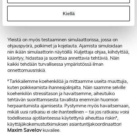
Kiellä
Ajon aikana testataan erilaisten tehtävien
suorittamista kuten radioaseman valintaa.
Yleistä on myös testaaminen simulaattorissa, jossa on
ohjauspyörä, polkimet ja kojelauta. Ajamista simuloidaan
niin ikään simulaattorin näytöillä. Kuljettaja ohjaa, kiihdyttää,
kääntyy, hidastaa ja suorittaa annettavia tehtäviä. Näin
kaikki tehdään turvallisessa ympäristössä ilman
onnettomuusriskiä.
"Tarkkailemme koehenkilöä ja mittaamme useita muuttujia,
kuten poikkeamista ihanneajolinjalta. Näin saamme selville
koehenkilön stressitason ja havaitsemme, aiheutuiko
tehtävän suorittamisesta tavallista enemmän huomion
herpaantumista ajamisesta. Pystymme myös havaitsemaan,
mikäli uusi ratkaisu ei ole ihanteellinen – tai jos ratkaisu voisi
todellisessa ajotilanteessa käytettynä aiheuttaa riskin",
käyttäjäkokemustutkimuksen asiantuntijakoordinaattori
Maxim Savelov
kuvailee.