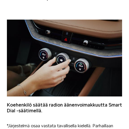
KODIAQ
SUPERB
ENYAQ
Koehenkilö säätää radion äänenvoimakkuutta Smart
Dial -säätimellä.
"Järjestelmä osaa vastata tavallisella kielellä. Parhaillaan