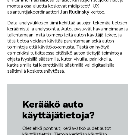
montaa osa-aluetta koskevat mielipiteet", UX-
Jan Rudinský
asiantuntijakoordinaattori
kertoo.
VASTUULLISUUS
Data-analyytikkojen tiimi kehittää autojen tekemää tietojen
keräämistä ja analysointia. Autot pystyvät havainnoimaan ja
tallentamaan, mitä toimenpiteitä auton käyttäjä tekee, ja
tätä tietoa voidaan käyttää parantamaan sekä auton
toimintoja että käyttökokemusta. Tästä on hyötyä
esimerkiksi tutkittaessa pitäisikö auton tiettyjä toimintoja
ohjata fyysisillä säätämillä, kuten vivuilla, painikkeilla,
katkaisimilla tai kierrettävillä säätimillä vai digitaalisilla
ŠKODA 130 VUOTTA
säätimillä kosketusnäytössä.
Kerääkö auto
käyttäjätietoja?
ŠKODA MEDIASSA
Olet ehkä pohtinut, keräävätkö uudet autot
käyttäjätietoja. Tietoja kerätään käyttäjän