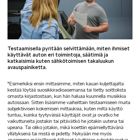
KUVASSA
Testaamisella pyritään selvittämään, miten ihmiset
käyttävät auton eri toimintoja, säätimiä ja
katkaisimia kuten sähkötoimisen takaluukun
MEIDÄN ŠKODAMME
avauspainiketta.
"Esimerkiksi ensin mittasimme, miten kauan kuljettajalta
kestää löytää suosikkiradioasemansa tai tietty soittolista
omasta kirjastostaan, kun hän haluaa kuunnella musiikkia
autossaan. Sitten lisäsimme vaiheittain testaamiseen muita
subjektiivisen kokemisen mittauksia, kuten miltä käyttö
ŠKODA PALVELEE
tuntuu, kuinka tyytyväisiä käyttäjät ovat ja ovatko he
vaikuttuneita jostakin tai pitävätkö he jotakin uutena tai
upeana. Tai oliko jotakin, mikä koettiin epämiellyttävänä
yllätyksenä tai mistä ei pidetty. Nykyään me myös
arvioimme määrällisesti tällaiset käyttäjien subjektiiviset ja