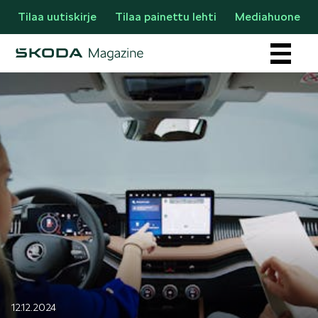
Tilaa uutiskirje
Tilaa painettu lehti
Mediahuone
Osastot
AJANKOHTAISTA & UUTTA
12.12.2024