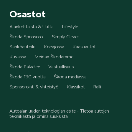
Osastot
Ajankohtaista & Uutta
Lifestyle
Škoda Sponsoroi
Simply Clever
Sähköautoilu
Koeajossa
Kaasuautot
Kuvassa
Meidän Škodamme
Škoda Palvelee
Vastuullisuus
Škoda 130 vuotta
Škoda mediassa
Sponsorointi & yhteistyö
Klassikot
Ralli
Autoalan uuden teknologian esite - Tietoa autojen
tekniikasta ja ominaisuuksista