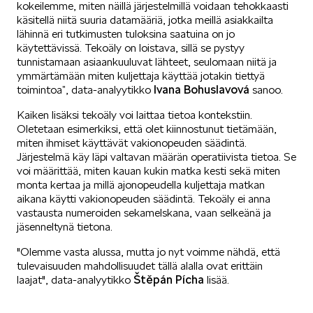
kokeilemme, miten näillä järjestelmillä voidaan tehokkaasti
käsitellä niitä suuria datamääriä, jotka meillä asiakkailta
lähinnä eri tutkimusten tuloksina saatuina on jo
ELROQ
käytettävissä. Tekoäly on loistava, sillä se pystyy
tunnistamaan asiaankuuluvat lähteet, seulomaan niitä ja
ymmärtämään miten kuljettaja käyttää jotakin tiettyä
Ivana
Bohuslavová
toimintoa”, data-analyytikko
sanoo.
Kaiken lisäksi tekoäly voi laittaa tietoa kontekstiin.
Oletetaan esimerkiksi, että olet kiinnostunut tietämään,
miten ihmiset käyttävät vakionopeuden säädintä.
EPIQ
Järjestelmä käy läpi valtavan määrän operatiivista tietoa. Se
voi määrittää, miten kauan kukin matka kesti sekä miten
monta kertaa ja millä ajonopeudella kuljettaja matkan
aikana käytti vakionopeuden säädintä. Tekoäly ei anna
vastausta numeroiden sekamelskana, vaan selkeänä ja
jäsenneltynä tietona.
"Olemme vasta alussa, mutta jo nyt voimme nähdä, että
PEAQ
tulevaisuuden mahdollisuudet tällä alalla ovat erittäin
Štěpán Pícha
laajat", data-analyytikko
lisää.