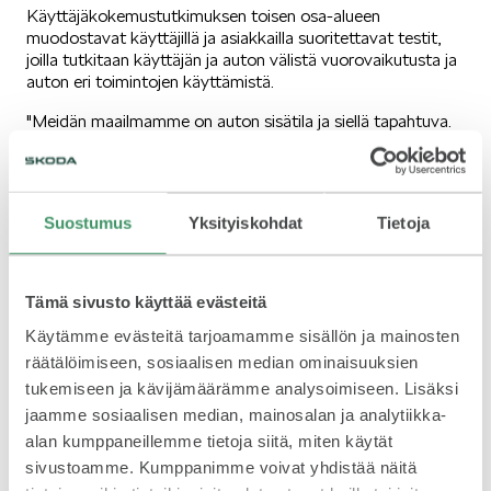
Käyttäjäkokemustutkimuksen toisen osa-alueen
muodostavat käyttäjillä ja asiakkailla suoritettavat testit,
joilla tutkitaan käyttäjän ja auton välistä vuorovaikutusta ja
auton eri toimintojen käyttämistä.
"Meidän maailmamme on auton sisätila ja siellä tapahtuva.
Edellä mainitsemassani ilmastoinnin tai muiden säätimien
kehittämisvaiheessa syntyy yksi tai useampi uusi ratkaisu,
jota tai joita on sitten vertailtava ja tutkittava tarkemmin.
Ellei vaaraa eturistiriidalle ole, voimme usein käyttää
Suostumus
Yksityiskohdat
Tietoja
David
testeissä yrityksemme omia työntekijöitä”, tutkija
Rejzl
sanoo.
Yksinkertaistettuna: jos tarkoituksena on tutkia ilmastoinnin
Tämä sivusto käyttää evästeitä
säätimien toiminnallisuutta, esimerkiksi yrityksen kirjanpitäjä
voi osallistua testeihin. Muutoin
Käytämme evästeitä tarjoamamme sisällön ja mainosten
käyttäjäkokemustutkimuksen tiimi hankkii testeihin
räätälöimiseen, sosiaalisen median ominaisuuksien
yrityksen ulkopuolelta ihmisiä, joille he asettavat omat
tukemiseen ja kävijämäärämme analysoimiseen. Lisäksi
kriteerinsä kuten asenne kestävään kehitykseen ja
jaamme sosiaalisen median, mainosalan ja analytiikka-
ympäristövastuullisuuteen, perhekeskeisyys tai tietyt
alan kumppaneillemme tietoja siitä, miten käytät
sosiodemografiset tekijät.
sivustoamme. Kumppanimme voivat yhdistää näitä
"Kutsumme heidät haastatteluun, ja jos meillä on