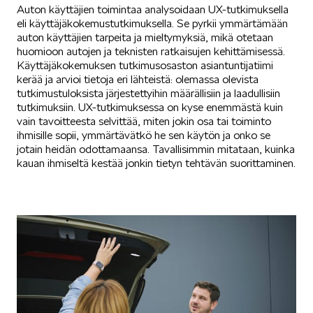
Auton käyttäjien toimintaa analysoidaan UX-tutkimuksella
eli käyttäjäkokemustutkimuksella. Se pyrkii ymmärtämään
SÄHKÖAUTOILU
auton käyttäjien tarpeita ja mieltymyksiä, mikä otetaan
huomioon autojen ja teknisten ratkaisujen kehittämisessä.
Käyttäjäkokemuksen tutkimusosaston asiantuntijatiimi
kerää ja arvioi tietoja eri lähteistä: olemassa olevista
tutkimustuloksista järjestettyihin määrällisiin ja laadullisiin
tutkimuksiin. UX-tutkimuksessa on kyse enemmästä kuin
vain tavoitteesta selvittää, miten jokin osa tai toiminto
ihmisille sopii, ymmärtävätkö he sen käytön ja onko se
KOEAJOSSA
jotain heidän odottamaansa. Tavallisimmin mitataan, kuinka
kauan ihmiseltä kestää jonkin tietyn tehtävän suorittaminen.
KAASUAUTOT