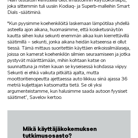
joka sittemmin tuli uusiin Kodiaq- ja Superb-malleihin Smart
Dials -säätiminä.
"Kun pyysimme koehenkilöitä laskemaan lämpötilaa yhdellä
asteella ajon aikana, huomasimme, että kosketusnäytön
kautta siihen kului sekunti enemmän aikaa kuin kierrettävillä
säätimillä – sekunti, jonka aikana heidän katseensa ei ollut
tiessä. Tämä mittaus suoritettiin käyttäen erikoissilmälaseja,
joissa on kamerat koehenkilön silmien seuraamiseen ja jotka
pystyvät määrittämään, mihin kohtaan katse on
suunnattuna ja miten kauan se kyseisessä kohdassa viipyy.
Sekunti ei ehkä vaikuta pitkältä ajalta, mutta
moottoritienopeutta ajettaessa auto liikkuu siinä ajassa 36
metriä kuljettajan katsomatta tietä. Se oli yksi
argumenteistamme, kun halusimme saada autoon fyysiset
säätimet”, Savelov kertoo.
Mikä käyttäjäkokemuksen
tutkimusosasto?