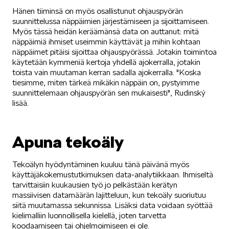
Hänen tiiminsä on myös osallistunut ohjauspyörän
SCALA
suunnittelussa näppäimien järjestämiseen ja sijoittamiseen.
Myös tässä heidän keräämänsä data on auttanut: mitä
näppäimiä ihmiset useimmin käyttävät ja mihin kohtaan
näppäimet pitäisi sijoittaa ohjauspyörässä. Jotakin toimintoa
käytetään kymmeniä kertoja yhdellä ajokerralla, jotakin
toista vain muutaman kerran sadalla ajokerralla. "Koska
tiesimme, miten tärkeä mikäkin näppäin on, pystyimme
suunnittelemaan ohjauspyörän sen mukaisesti", Rudinský
KAMIQ
lisää.
Apuna tekoäly
Tekoälyn hyödyntäminen kuuluu tänä päivänä myös
KAROQ
käyttäjäkokemustutkimuksen data-analytiikkaan. Ihmiseltä
tarvittaisiin kuukausien työ jo pelkästään kerätyn
massiivisen datamäärän lajitteluun, kun tekoäly suoriutuu
siitä muutamassa sekunnissa. Lisäksi data voidaan syöttää
kielimalliin luonnollisella kielellä, joten tarvetta
koodaamiseen tai ohjelmoimiseen ei ole.