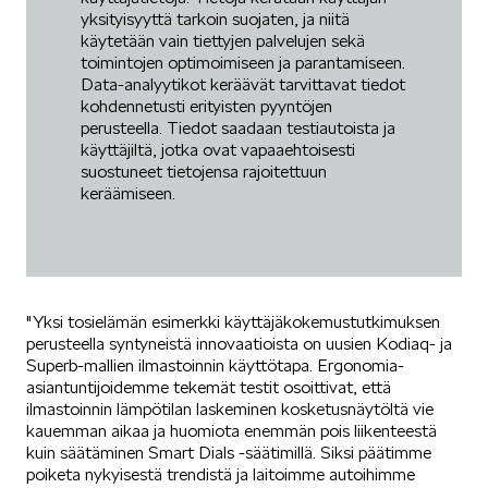
yksityisyyttä tarkoin suojaten, ja niitä
käytetään vain tiettyjen palvelujen sekä
toimintojen optimoimiseen ja parantamiseen.
Data-analyytikot keräävät tarvittavat tiedot
SPONSOROINTI & YHTEISTYÖ
kohdennetusti erityisten pyyntöjen
perusteella. Tiedot saadaan testiautoista ja
käyttäjiltä, jotka ovat vapaaehtoisesti
suostuneet tietojensa rajoitettuun
keräämiseen.
KLASSIKOT
"Yksi tosielämän esimerkki käyttäjäkokemustutkimuksen
perusteella syntyneistä innovaatioista on uusien Kodiaq- ja
Superb-mallien ilmastoinnin käyttötapa. Ergonomia-
asiantuntijoidemme tekemät testit osoittivat, että
ilmastoinnin lämpötilan laskeminen kosketusnäytöltä vie
RALLI
kauemman aikaa ja huomiota enemmän pois liikenteestä
kuin säätäminen Smart Dials -säätimillä. Siksi päätimme
poiketa nykyisestä trendistä ja laitoimme autoihimme