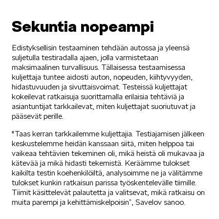
Sekuntia nopeampi
Edistyksellisin testaaminen tehdään autossa ja yleensä
suljetulla testiradalla ajaen, jolla varmistetaan
maksimaalinen turvallisuus. Tällaisessa testaamisessa
kuljettaja tuntee aidosti auton, nopeuden, kiihtyvyyden,
hidastuvuuden ja sivuttaisvoimat. Testeissä kuljettajat
kokeilevat ratkaisuja suorittamalla erilaisia tehtäviä ja
asiantuntijat tarkkailevat, miten kuljettajat suoriutuvat ja
pääsevät perille.
"Taas kerran tarkkailemme kuljettajia. Testiajamisen jälkeen
keskustelemme heidän kanssaan siitä, miten helppoa tai
vaikeaa tehtävien tekeminen oli, mikä heistä oli mukavaa ja
kätevää ja mikä hidasti tekemistä. Keräämme tulokset
kaikilta testin koehenkilöiltä, analysoimme ne ja välitämme
tulokset kunkin ratkaisun parissa työskentelevälle tiimille.
Tiimit käsittelevät palautetta ja valitsevat, mikä ratkaisu on
muita parempi ja kehittämiskelpoisin”, Savelov sanoo.