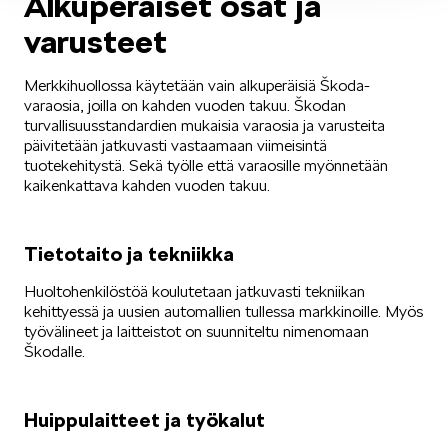
Alkuperäiset osat ja
SCALA
varusteet
Merkkihuollossa käytetään vain alkuperäisiä Škoda-
varaosia, joilla on kahden vuoden takuu. Škodan
turvallisuusstandardien mukaisia varaosia ja varusteita
päivitetään jatkuvasti vastaamaan viimeisintä
tuotekehitystä. Sekä työlle että varaosille myönnetään
KAMIQ
kaikenkattava kahden vuoden takuu.
Tietotaito ja tekniikka
Huoltohenkilöstöä koulutetaan jatkuvasti tekniikan
kehittyessä ja uusien automallien tullessa markkinoille. Myös
työvälineet ja laitteistot on suunniteltu nimenomaan
KAROQ
Škodalle.
Huippulaitteet ja työkalut