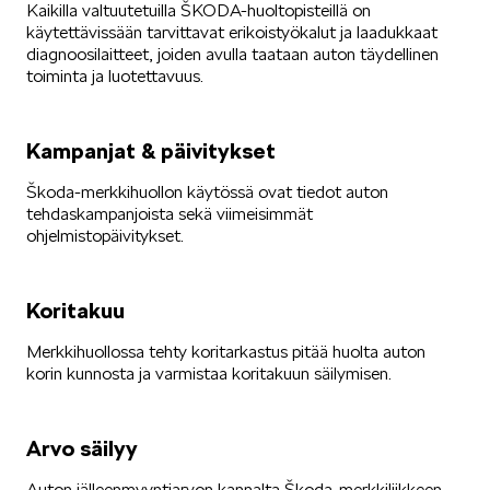
Kaikilla valtuutetuilla ŠKODA-huoltopisteillä on
käytettävissään tarvittavat erikoistyökalut ja laadukkaat
KODIAQ
diagnoosilaitteet, joiden avulla taataan auton täydellinen
toiminta ja luotettavuus.
Kampanjat & päivitykset
Škoda-merkkihuollon käytössä ovat tiedot auton
tehdaskampanjoista sekä viimeisimmät
SUPERB
ohjelmistopäivitykset.
Koritakuu
Merkkihuollossa tehty koritarkastus pitää huolta auton
korin kunnosta ja varmistaa koritakuun säilymisen.
ENYAQ
Arvo säilyy
Auton jälleenmyyntiarvon kannalta Škoda-merkkiliikkeen