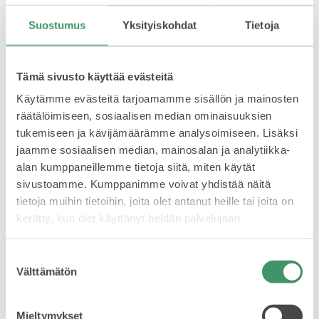
kaikki asiakkaan kirjaamat lisähuomautukset ja lisäpalvelut
tallentuvat ajanvaraukselle. Verkkopalvelu on myös
Suostumus
Yksityiskohdat
Tietoja
asiakkaiden mieleen.
SPONSOROINTI & YHTEISTYÖ
”Verkkovaraus on helppo ja vaivaton työkalu, joka on
Tämä sivusto käyttää evästeitä
käytössä 24/7. Asiakkaat pitävät siitä, että kaikki
hintatiedot ovat nähtävillä ja että he voivat itse valita niin
Käytämme evästeitä tarjoamamme sisällön ja mainosten
haluamansa lisäpalvelut kuin huollon ajankohdan.
räätälöimiseen, sosiaalisen median ominaisuuksien
Asiakastyytyväisyys on kehittynyt hyvään suuntaan, mikä
tukemiseen ja kävijämäärämme analysoimiseen. Lisäksi
varmasti on osaltaan verkkovarauksen ansiota”, Hahtola
tuumii.
jaamme sosiaalisen median, mainosalan ja analytiikka-
alan kumppaneillemme tietoja siitä, miten käytät
KLASSIKOT
sivustoamme. Kumppanimme voivat yhdistää näitä
Toimii loistavasti
tietoja muihin tietoihin, joita olet antanut heille tai joita on
kerätty, kun olet käyttänyt heidän palvelujaan.
Huollon verkkoajanvaraus tuli käyttöön kaikissa Rinta-
Joupin Autoliike Oy:n Škoda-huolloissa samanaikaisesti
Suostumuksen
helmikuun alusta 2019. ”Järjestelmä toimii loistavasti. Se
Välttämätön
valinta
tekee työmääräyksen suoraan korjaamojärjestelmään ja
RALLI
varaa ajan. Luonnollisesti käymme varaukset aina läpi, jotta
kaikki asiakkaan toiveet tulee huomioitua lisäpalveluja
Mieltymykset