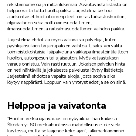
rekisterinumeroa ja mittarilukemaa. Avautuvasta listasta on
helppo valita tuttu huoltopaikka. Järjestelmä kertoo
SÄHKÖAUTOILU
ajankohtaiset huoltotoimenpiteet: on siis tarkastushuollon,
öljynvaihdon sekä polttoainesuodattimen,
ilmansuodattimen ja raitisilmasuodattimen vaihdon paikka.
Järjestelmä ehdottaa myös valinnaisia palveluja, kuten
pyyhkijänsulkien tai jarrupalojen vaihtoa. Lisäksi voi valita
toimipistekohtaisia lisäpalveluna vaikkapa ilmastointilaitteen
huollon, autonpesun tai sijaisauton. Myös katsastuksen
KOEAJOSSA
varaus onnistuu. Vain rasti ruutuun. Jokaisen palvelun hinta
on heti nähtävillä ja jokaisesta palvelusta löytyy lisätietoja.
Järjestelmä ehdottaa vapaita aikoja, josta sopiva aika
löytyy näppärästi. Loppuun vain yhteystiedot ja se on siinä.
Helppoa ja vaivatonta
KAASUAUTOT
”Huollon verkkoajanvaraus on nykyaikaa. Ihan kaikissa
Škodan yli 60 merkkihuolloissa mahdollisuus ei ole vielä
käytössä, mutta se laajenee koko ajan”, jälkimarkkinoinnin