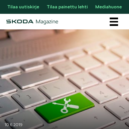
Tilaa uutiskirje
Tilaa painettu lehti
Mediahuone
Osastot
AJANKOHTAISTA & UUTTA
10.6.2019