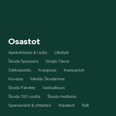
Osastot
Ajankohtaista & Uutta
Lifestyle
Škoda Sponsoroi
Simply Clever
Sähköautoilu
Koeajossa
Kaasuautot
Kuvassa
Meidän Škodamme
Škoda Palvelee
Vastuullisuus
Škoda 130 vuotta
Škoda mediassa
Sponsorointi & yhteistyö
Klassikot
Ralli