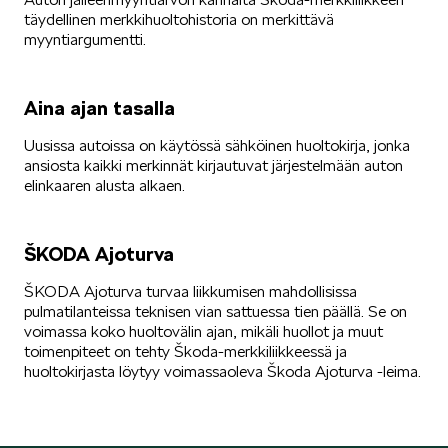
täydellinen merkkihuoltohistoria on merkittävä
myyntiargumentti.
ELROQ
Aina ajan tasalla
Uusissa autoissa on käytössä sähköinen huoltokirja, jonka
ansiosta kaikki merkinnät kirjautuvat järjestelmään auton
elinkaaren alusta alkaen.
EPIQ
ŠKODA Ajoturva
ŠKODA Ajoturva turvaa liikkumisen mahdollisissa
pulmatilanteissa teknisen vian sattuessa tien päällä. Se on
voimassa koko huoltovälin ajan, mikäli huollot ja muut
toimenpiteet on tehty Škoda-merkkiliikkeessä ja
PEAQ
huoltokirjasta löytyy voimassaoleva Škoda Ajoturva -leima.