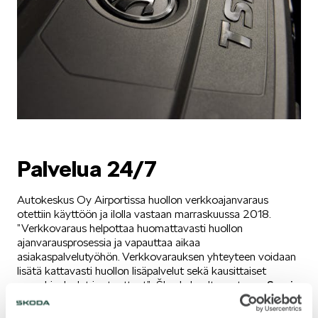
VASTUULLISUUS
ŠKODA 130 VUOTTA
Palvelua 24/7
Autokeskus Oy Airportissa huollon verkkoajanvaraus
otettiin käyttöön ja ilolla vastaan marraskuussa 2018.
”Verkkovaraus helpottaa huomattavasti huollon
ajanvarausprosessia ja vapauttaa aikaa
asiakaspalvelutyöhön. Verkkovarauksen yhteyteen voidaan
ŠKODA MEDIASSA
lisätä kattavasti huollon lisäpalvelut sekä kausittaiset
sesonkipalvelut ja -tuotteet”, Škoda huoltovastaava
Sami
Hahtola
sanoo. Huollon näkökulmasta kätevää on sekin,
että asiakkaan varaus siirtyy suoraan huollon kalenteriin ja