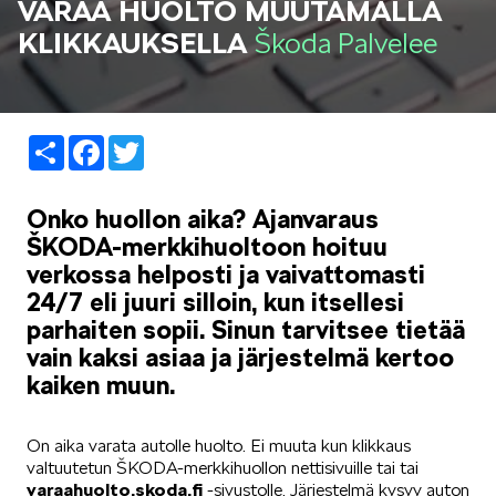
VARAA HUOLTO MUUTAMALLA
LIFESTYLE
KLIKKAUKSELLA
Škoda Palvelee
Share
Facebook
Twitter
ŠKODA SPONSOROI
Onko huollon aika? Ajanvaraus
ŠKODA-merkkihuoltoon hoituu
verkossa helposti ja vaivattomasti
24/7 eli juuri silloin, kun itsellesi
parhaiten sopii. Sinun tarvitsee tietää
vain kaksi asiaa ja järjestelmä kertoo
SIMPLY CLEVER
kaiken muun.
On aika varata autolle huolto. Ei muuta kun klikkaus
valtuutetun ŠKODA-merkkihuollon nettisivuille tai tai
varaahuolto.skoda.fi
-sivustolle. Järjestelmä kysyy auton