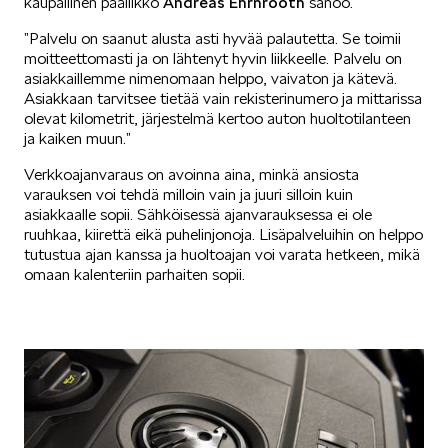
kaupallinen päällikkö
Andreas Ehrnrooth
sanoo.
”Palvelu on saanut alusta asti hyvää palautetta. Se toimii
KUVASSA
moitteettomasti ja on lähtenyt hyvin liikkeelle. Palvelu on
asiakkaillemme nimenomaan helppo, vaivaton ja kätevä.
Asiakkaan tarvitsee tietää vain rekisterinumero ja mittarissa
olevat kilometrit, järjestelmä kertoo auton huoltotilanteen
ja kaiken muun.”
Verkkoajanvaraus on avoinna aina, minkä ansiosta
varauksen voi tehdä milloin vain ja juuri silloin kuin
MEIDÄN ŠKODAMME
asiakkaalle sopii. Sähköisessä ajanvarauksessa ei ole
ruuhkaa, kiirettä eikä puhelinjonoja. Lisäpalveluihin on helppo
tutustua ajan kanssa ja huoltoajan voi varata hetkeen, mikä
omaan kalenteriin parhaiten sopii.
ŠKODA PALVELEE