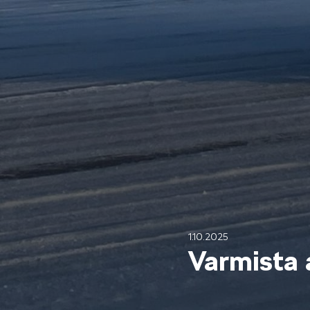
Mallit
FABIA
KAROQ
1.10.2025
Varmista 
ELROQ