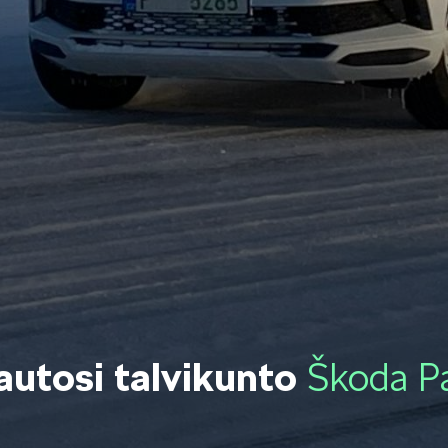
OCTAVIA
SCALA
KODIAQ
SUPERB
autosi talvikunto
Škoda Pa
EPIQ
PEAQ