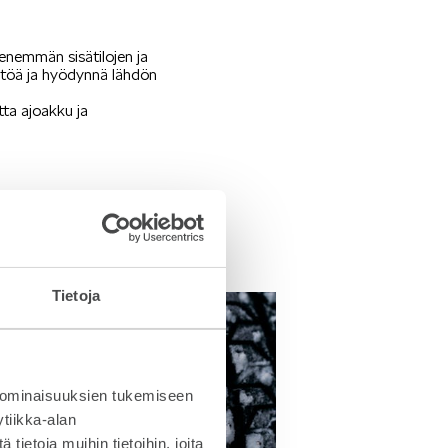
enemmän sisätilojen ja
htöä ja hyödynnä lähdön
tta ajoakku ja
en pakkasia. Poista myös
Tietoja
 ominaisuuksien tukemiseen
tiikka-alan
ietoja muihin tietoihin, joita