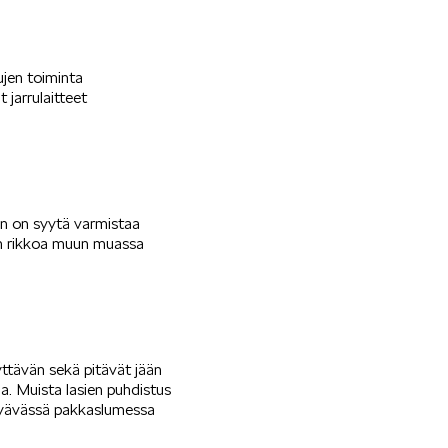
ujen toiminta
 jarrulaitteet
an on syytä varmistaa
ään rikkoa muun muassa
yttävän sekä pitävät jään
na. Muista lasien puhdistus
llyävässä pakkaslumessa