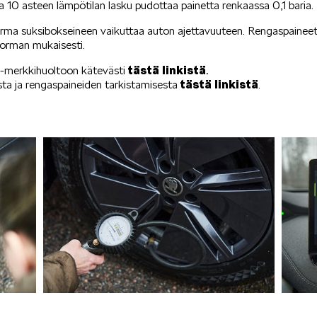
 10 asteen lämpötilan lasku pudottaa painetta renkaassa 0,1 baria.
rma suksibokseineen vaikuttaa auton ajettavuuteen. Rengaspaineet 
orman mukaisesti.
tästä linkistä
.
 -merkkihuoltoon kätevästi
tästä linkistä
sta ja rengaspaineiden tarkistamisesta
.