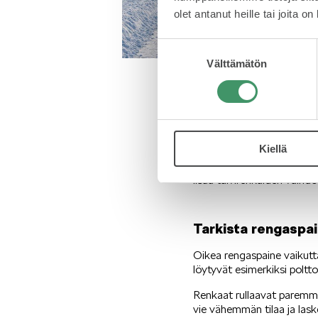
olet antanut heille tai joita o
Suostumuksen
Välttämätön
valinta
Pitoa renkaisiin
Tieliikennelain mukaan aut
Kiellä
keliolosuhteet sitä edellyt
minimissään 3 millimetriä 
lisää talvirenkaiden vaihd
Tarkista rengaspa
Oikea rengaspaine vaikutt
löytyvät esimerkiksi poltt
Renkaat rullaavat paremmi
vie vähemmän tilaa ja lask