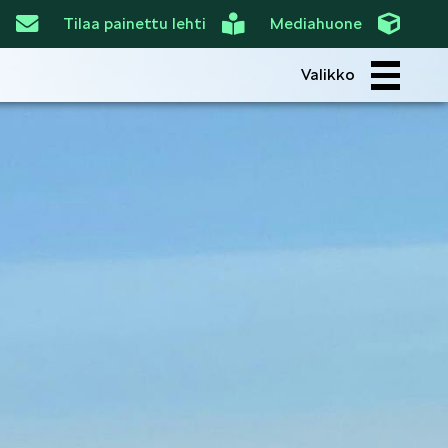
Tilaa painettu lehti
Mediahuone
Valikko
ROI
SIMPLY CLEVER