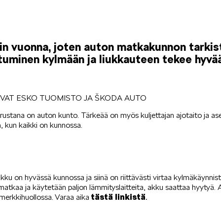
kin vuonna, joten auton matkakunnon tarki
utuminen kylmään ja liukkauteen tekee hyvää 
KUVAT ESKO TUOMISTO JA ŠKODA AUTO
perustana on auton kunto. Tärkeää on myös kuljettajan ajotaito ja as
n, kun kaikki on kunnossa.
kku on hyvässä kunnossa ja siinä on riittävästi virtaa kylmäkäynnisty
 matkaa ja käytetään paljon lämmityslaitteita, akku saattaa hyytyä.
tästä linkistä
.
merkkihuollossa. Varaa aika