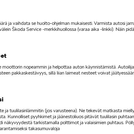
ärä ja vaihdata se huolto-ohjelman mukaisesti. Varmista autosi jarr
älein Škoda Service -merkkihuollossa (varaa aika -linkki). Näin pidät
eet
ee moottorin nopeammin ja helpottaa auton käynnistämistä. Autoilij
steen pakkaskestävyys, sillä liian laimeat nesteet voivat jäätyess
si
te ja tuulilasinlämmitin (jos varusteena). Ne tekevät matkasta miell
ista. Kunnolliset pyyhkimet ja jäänestoliuos pitävät tuulilasin puhtaa
di näkyvyydestä tarkistamalla polttimot ja valaisimien puhtaus. Pö
arantamiseksi takasumuvaloja