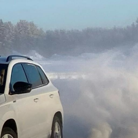
T
KUVASSA
US
ŠKODA 130 VUOTTA
RALLI