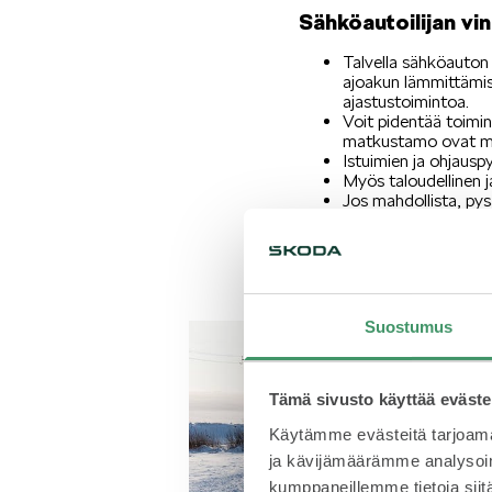
Sähköautoilijan vin
Talvella sähköauton
ajoakun lämmittämis
ajastustoimintoa.
Voit pidentää toimin
matkustamo ovat mah
Istuimien ja ohjaus
Myös taloudellinen 
Jos mahdollista, pys
Varmista latausluuku
lumi ja jää latauslii
Suostumus
Tämä sivusto käyttää eväste
Käytämme evästeitä tarjoama
ja kävijämäärämme analysoim
kumppaneillemme tietoja siitä