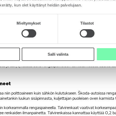
n kerätty, kun olet käyttänyt heidän palvelujaan.
Mieltymykset
Tilastot
ossa pitää käyttää talvirenkaita marraskuun alusta maaliskuun loppu
Salli valinta
tävät. Turvallinen talviajo edellyttää hyväkuntoisia talvirenkaita, jo
(turvasuositus 5 millimetriä). Nastarenkaissa on syytä tarkistaa my
tästä li
osta ja säilytyksestä sekä rengaspaineiden tarkistamisesta
ineet
aa niin polttoaineen kuin sähkön kulutukseen. Škoda-autoissa reng
oainetankin luukun sisäpinnasta, kuljettajan puoleisen oven karmista 
n korkeammalla rengaspaineella. Talvirenkaat vaativat korkeampaa p
ee renkaiden ilmanpainetta. Talvirenkaissa kannattaa käyttää 0,2 ba