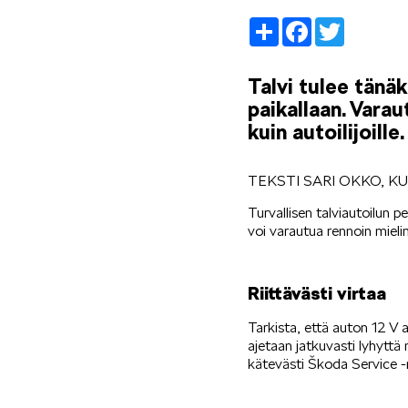
Share
Facebook
Twitter
Talvi tulee tänä
paikallaan. Vara
kuin autoilijoille.
TEKSTI SARI OKKO, 
Turvallisen talviautoilun 
voi varautua rennoin mieli
Riittävästi virtaa
Tarkista, että auton 12 V a
ajetaan jatkuvasti lyhyttä
kätevästi Škoda Service -