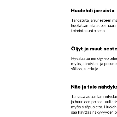
Huolehdi jarruista
Tarkistuta jarrunesteen mä
huollattamalla auto määräv
toimintakuntoisena.
Öljyt ja muut nest
Hyvälaatuinen öljy voitel
myös jäähdytin- ja pesune
säiliön ja letkuja.
Näe ja tule nähdyk
Tarkista auton lämmityslai
ja huurteen poissa tuulilas
myös sisäpuolelta. Huoleh
saa käyttää näkyvyyden p