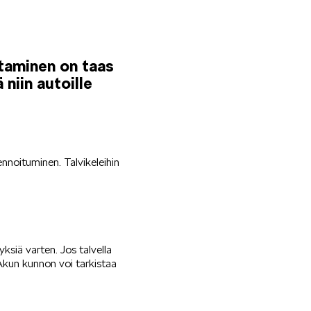
staminen on taas
niin autoille
ennoituminen. Talvikeleihin
ksiä varten. Jos talvella
 Akun kunnon voi tarkistaa