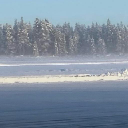
SÄHKÖAUTOILU
MEIDÄN ŠKODAMME
Š
S
ŠKODA MEDIASSA