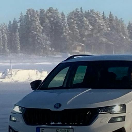
KOEAJOSSA
KAASUAUTO
KODA PALVELEE
VASTUULLISU
PONSOROINTI &
KLASSIKOT
YHTEISTYÖ