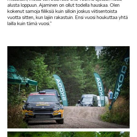
alusta loppuun. Ajaminen on ollut todella hauskaa. Olen
kokenut samoja fiiliksiä kuin silloin joskus viitisentoista
vuotta sitten, kun lajiin rakastuin. Ensi vuosi houkuttaa yhtä
lailla kuin tämä vuosi.”