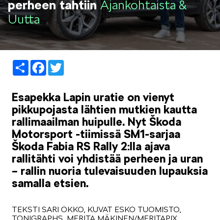
perheen tahtiin
Ajankohtaista &
LIFESTYLE
Uutta
Share
Facebook
Twitter
ŠKODA SPONSOROI
Esapekka Lapin uratie on vienyt
pikkupojasta lähtien mutkien kautta
rallimaailman huipulle. Nyt Škoda
Motorsport -tiimissä SM1-sarjaa
Škoda Fabia RS Rally 2:lla ajava
rallitähti voi yhdistää perheen ja uran
SIMPLY CLEVER
– rallin nuoria tulevaisuuden lupauksia
samalla etsien.
TEKSTI SARI OKKO, KUVAT ESKO TUOMISTO,
TONIGRAPHS, MERITA MÄKINEN/MERITAPIX