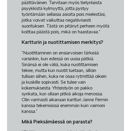
päättäväinen. Tarvitaan myös tietynlaista
psyykkistä kylmyyttä, jotta pystyy
työntämään sellaisia asioita pois mielestäsi,
jotka voivat vaikuttaa negatiivisesti
suorituksen. Tästä on pitänyt perheen myötä
koittaa päästä pois, mikä on haastavaa.”
Kartturin ja nuotittamisen merkitys?
”Nuotittaminen on ensiarvoisen tärkeää
varsinkin, kun edessä on uusia pätkiä.
Sinänsä ei ole väliä, kuka nuotittamisen
tekee, mutta kun nuotit luetaan, silloin
tullaan siihen, kuka ne osaa rytmittää oikein
ja kuskille sopivasti. Se tulee vain
kokemuksesta. Yhteistyön on pakko
synkata, kun ollaan pitkiä aikoja menossa.
Olin varmasti aikanaan kartturi Janne Fermin
kanssa tekemisissä enemmän kuin vaimoni
kanssa.”
Mikä Pieksämäessä on parasta?