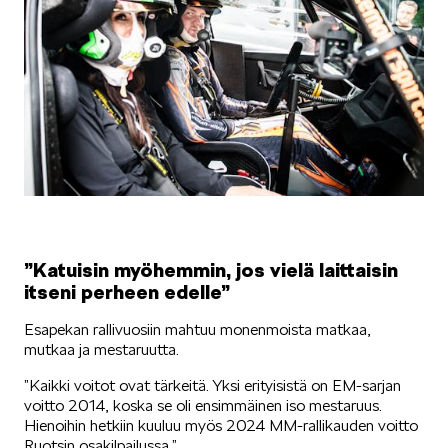
KODIAQ
SUPERB
”Katuisin myöhemmin, jos vielä laittaisin
itseni perheen edelle”
Esapekan rallivuosiin mahtuu monenmoista matkaa,
mutkaa ja mestaruutta.
ENYAQ
”Kaikki voitot ovat tärkeitä. Yksi erityisistä on EM-sarjan
voitto 2014, koska se oli ensimmäinen iso mestaruus.
Hienoihin hetkiin kuuluu myös 2024 MM-rallikauden voitto
Ruotsin osakilpailussa.”