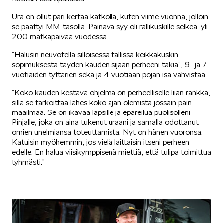
Ura on ollut pari kertaa katkolla, kuten viime vuonna, jolloin
se päättyi MM-tasolla. Painava syy oli rallikuskille selkeä: yli
ELROQ
200 matkapäivää vuodessa.
”Halusin neuvotella silloisessa tallissa keikkakuskin
sopimuksesta täyden kauden sijaan perheeni takia”, 9- ja 7-
vuotiaiden tyttärien sekä ja 4-vuotiaan pojan isä vahvistaa.
”Koko kauden kestävä ohjelma on perheelliselle liian rankka,
sillä se tarkoittaa lähes koko ajan olemista jossain päin
EPIQ
maailmaa. Se on ikävää lapsille ja epäreilua puolisolleni
Pinjalle, joka on aina tukenut uraani ja samalla odottanut
omien unelmiansa toteuttamista. Nyt on hänen vuoronsa.
Katuisin myöhemmin, jos vielä laittaisin itseni perheen
edelle. En halua viisikymppisenä miettiä, että tulipa toimittua
tyhmästi.”
PEAQ