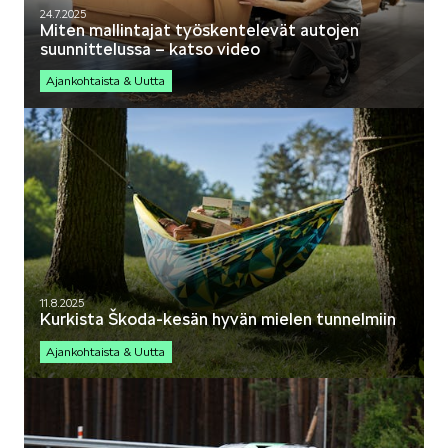
24.7.2025
Miten mallintajat työskentelevät autojen
suunnittelussa – katso video
Ajankohtaista & Uutta
11.8.2025
Kurkista Škoda-kesän hyvän mielen tunnelmiin
Ajankohtaista & Uutta