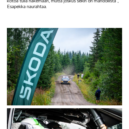
kotoa tulla hakemaan, mutta joskus sekin on mahdollista”,
Esapekka naurahtaa.
SCALA
KAMIQ
KAROQ