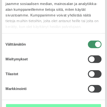
ja takana on hattutemppukin. ”Voittoputkessa mennään ja
jaamme sosiaalisen median, mainosalan ja analytiikka-
sitä yritetään Lahdessa elokuun puolivälissä jatkaa.
alan kumppaneillemme tietoja siitä, miten käytät
Pistetilanne näyttää hyvältä, mutta viimeiset kisat
sivustoamme. Kumppanimme voivat yhdistää näitä
määrittelevät lopputilanteen. Vakavissaan ja rennosti
tietoja muihin tietoihin, joita olet antanut heille tai joita on
edetään.”
kerätty, kun olet käyttänyt heidän palvelujaan.
Suostumuksen
Välttämätön
valinta
Mieltymykset
Tilastot
Markkinointi
Helkama-Auton nuorten kuljettajien ohjelma