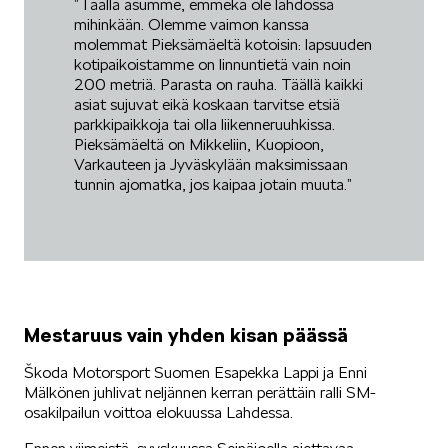
”Täällä asumme, emmekä ole lähdössä
mihinkään. Olemme vaimon kanssa
molemmat Pieksämäeltä kotoisin: lapsuuden
kotipaikoistamme on linnuntietä vain noin
200 metriä. Parasta on rauha. Täällä kaikki
asiat sujuvat eikä koskaan tarvitse etsiä
parkkipaikkoja tai olla liikenneruuhkissa.
Pieksämäeltä on Mikkeliin, Kuopioon,
Varkauteen ja Jyväskylään maksimissaan
tunnin ajomatka, jos kaipaa jotain muuta.”
Mestaruus vain yhden kisan päässä
Škoda Motorsport Suomen Esapekka Lappi ja Enni
Mälkönen juhlivat neljännen kerran perättäin ralli SM-
osakilpailun voittoa elokuussa Lahdessa.