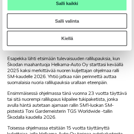
Salli kaikki
julkistettiin huhtikuussa 2025 Inkoossa Marcus
Grönholmin yksityisessä rallimuseossa. Kuvassa
toimitusjohtaja Maija Koskela sekä rallikuljettajat
Salli valinta
Esapekka Lappi ja Niclas Grönholm.
Kiellä
Talenttia, treeniä, työtä ja mahdollisuuksia
Esapekka lähti etsimään tulevaisuuden rallilupauksia, kun
Škodan maahantuoja Helkama-Auto Oy starttasi keväällä
2025 kaksi merkittävää nuoren kuljettajan ohjelmaa ralli
SM-kaudelle 2026. Yhtiö jatkaa näin perinnettä auttaa
suomalaisia nuoria rallilupauksia urallaan eteenpäin.
Ensimmäisessä ohjelmassa tänä vuonna 23 vuotta täyttävä
tai sitä nuorempi rallilupaus kilpailee tukipaketista, jonka
avulla häntä autetaan ajamaan rallin SM1-luokan SM-
pisteistä Toni Gardemeisterin TGS Worldwide -tallin
Škodalla kaudella 2026.
Toisessa ohjelmassa etsitään 15 vuotta täyttänyttä
kuljettajaa, jolle Helkama-Auto Oy tarjoaa autokalustosta