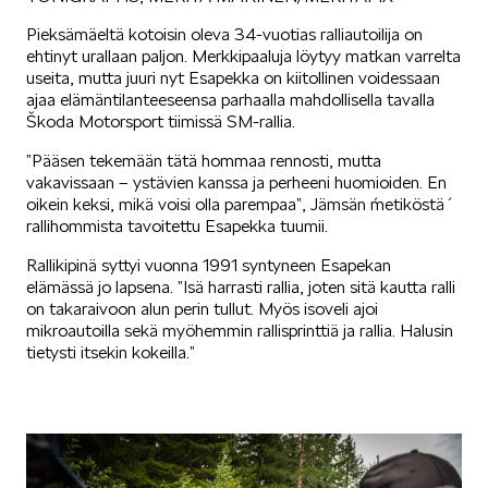
Pieksämäeltä kotoisin oleva 34-vuotias ralliautoilija on
SÄHKÖAUTOILU
ehtinyt urallaan paljon. Merkkipaaluja löytyy matkan varrelta
useita, mutta juuri nyt Esapekka on kiitollinen voidessaan
ajaa elämäntilanteeseensa parhaalla mahdollisella tavalla
Škoda Motorsport tiimissä SM-rallia.
”Pääsen tekemään tätä hommaa rennosti, mutta
vakavissaan – ystävien kanssa ja perheeni huomioiden. En
oikein keksi, mikä voisi olla parempaa”, Jämsän ´metiköstä´
KOEAJOSSA
rallihommista tavoitettu Esapekka tuumii.
Rallikipinä syttyi vuonna 1991 syntyneen Esapekan
elämässä jo lapsena. ”Isä harrasti rallia, joten sitä kautta ralli
on takaraivoon alun perin tullut. Myös isoveli ajoi
mikroautoilla sekä myöhemmin rallisprinttiä ja rallia. Halusin
tietysti itsekin kokeilla.”
KAASUAUTOT