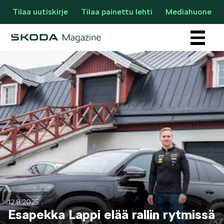
Tilaa uutiskirje
Tilaa painettu lehti
Mediahuone
Osastot
AJANKOHTAISTA & UUTTA
12.8.2025
Esapekka Lappi elää rallin rytmissä