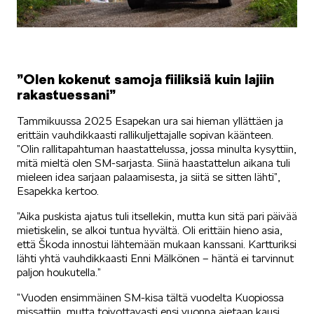
”Olen kokenut samoja fiiliksiä kuin lajiin
rakastuessani”
Tammikuussa 2025 Esapekan ura sai hieman yllättäen ja
erittäin vauhdikkaasti rallikuljettajalle sopivan käänteen.
”Olin rallitapahtuman haastattelussa, jossa minulta kysyttiin,
mitä mieltä olen SM-sarjasta. Siinä haastattelun aikana tuli
mieleen idea sarjaan palaamisesta, ja siitä se sitten lähti”,
Esapekka kertoo.
”Aika puskista ajatus tuli itsellekin, mutta kun sitä pari päivää
mietiskelin, se alkoi tuntua hyvältä. Oli erittäin hieno asia,
että Škoda innostui lähtemään mukaan kanssani. Kartturiksi
lähti yhtä vauhdikkaasti Enni Mälkönen – häntä ei tarvinnut
paljon houkutella.”
”Vuoden ensimmäinen SM-kisa tältä vuodelta Kuopiossa
missattiin, mutta toivottavasti ensi vuonna ajetaan kausi