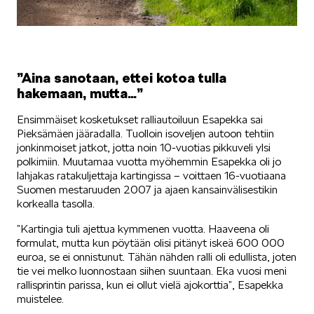
VASTUULLISUUS
”Aina sanotaan, ettei kotoa tulla
hakemaan, mutta…”
Ensimmäiset kosketukset ralliautoiluun Esapekka sai
Pieksämäen jääradalla. Tuolloin isoveljen autoon tehtiin
jonkinmoiset jatkot, jotta noin 10-vuotias pikkuveli ylsi
ŠKODA 130 VUOTTA
polkimiin. Muutamaa vuotta myöhemmin Esapekka oli jo
lahjakas ratakuljettaja kartingissa – voittaen 16-vuotiaana
Suomen mestaruuden 2007 ja ajaen kansainvälisestikin
korkealla tasolla.
”Kartingia tuli ajettua kymmenen vuotta. Haaveena oli
formulat, mutta kun pöytään olisi pitänyt iskeä 600 000
euroa, se ei onnistunut. Tähän nähden ralli oli edullista, joten
ŠKODA MEDIASSA
tie vei melko luonnostaan siihen suuntaan. Eka vuosi meni
rallisprintin parissa, kun ei ollut vielä ajokorttia”, Esapekka
muistelee.