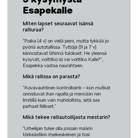
Esapekalle
Miten lapset seuraavat isänsä
ralliuraa?
”Poika (4 v) on vielä pieni, mutta tykkää jo
pyöriä autotallissa. Tyttöjä (9 ja 7 v)
kiinnostavat lähinnä tulokset. He yleensä
kysyvät, voititko isi vai voittiko Kalle?”,
Esapekka vastaa naurahtaen.
Mikä rallissa on parasta?
”Kovavauhtinen kontrollointi – kun mutkat
onnistuvat ihan rajoilla ja mennään niin
limitillä kuin vain mahdollista, siitä saa
parhaat fiilikset.”
Mikä tekee ralliautoilijasta mestarin?
”Urheilijan tulee olla jossain määrin
törkeästikin itsekeskeinen ja tosi