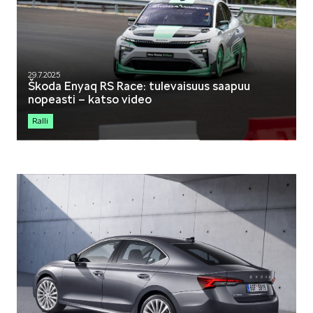
29.7.2025
Škoda Enyaq RS Race: tulevaisuus saapuu
nopeasti – katso video
Ralli