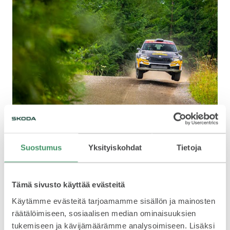
Suostumus
Yksityiskohdat
Tietoja
”Nykyinen kuvio SM-rallissa mahdollistaa sen, että saan olla
perheeni kanssa kotona mahdollisimman paljon enkä koe
Tämä sivusto käyttää evästeitä
olevani koko ajan väärässä paikassa. Tämä sopii juuri nyt
elämäntilanteeseeni”, huhtikuussa 2025 Pinjan kanssa
Käytämme evästeitä tarjoamamme sisällön ja mainosten
naimisiin vihdoin ennättänyt rallikuskipuoliso tuumii.
räätälöimiseen, sosiaalisen median ominaisuuksien
tukemiseen ja kävijämäärämme analysoimiseen. Lisäksi
Esapekka johtaa 2025 SM-rallia viiden osakilpailun jälkeen,