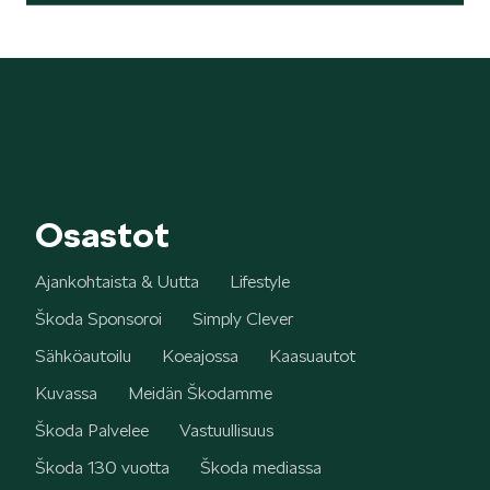
Osastot
Ajankohtaista & Uutta
Lifestyle
Škoda Sponsoroi
Simply Clever
Sähköautoilu
Koeajossa
Kaasuautot
Kuvassa
Meidän Škodamme
Škoda Palvelee
Vastuullisuus
Škoda 130 vuotta
Škoda mediassa