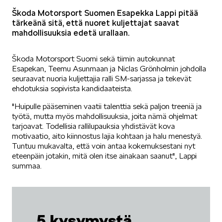
Škoda Motorsport Suomen Esapekka Lappi pitää
tärkeänä sitä, että nuoret kuljettajat saavat
mahdollisuuksia edetä urallaan.
Škoda Motorsport Suomi sekä tiimin autokunnat
Esapekan, Teemu Asunmaan ja Niclas Grönholmin johdolla
seuraavat nuoria kuljettajia ralli SM-sarjassa ja tekevät
ehdotuksia sopivista kandidaateista.
"Huipulle pääseminen vaatii talenttia sekä paljon treeniä ja
työtä, mutta myös mahdollisuuksia, joita nämä ohjelmat
tarjoavat. Todellisia rallilupauksia yhdistävät kova
motivaatio, aito kiinnostus lajia kohtaan ja halu menestyä.
Tuntuu mukavalta, että voin antaa kokemuksestani nyt
eteenpäin jotakin, mitä olen itse ainakaan saanut", Lappi
summaa.
5 kysymystä