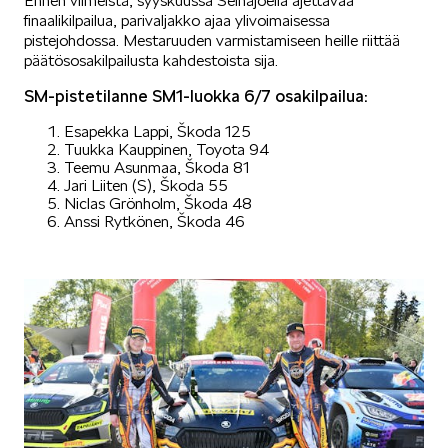
Ennen viimeistä, syyskuussa Seinäjoella ajettavaa
finaalikilpailua, parivaljakko ajaa ylivoimaisessa
pistejohdossa. Mestaruuden varmistamiseen heille riittää
päätösosakilpailusta kahdestoista sija.
SM-pistetilanne SM1-luokka 6/7 osakilpailua:
Esapekka Lappi, Škoda 125
Tuukka Kauppinen, Toyota 94
Teemu Asunmaa, Škoda 81
Jari Liiten (S), Škoda 55
Niclas Grönholm, Škoda 48
Anssi Rytkönen, Škoda 46