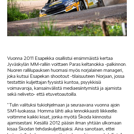
Mallit
FABIA
Vuonna 2011 Esapekka osallistui ensimmäistä kertaa
Jyväskylän MM-ralliin voittaen Paras keltanokka -palkinnon.
Nuoren rallilupauksen huomasi myös norjalainen manageri,
joka kutsui Esapekan shootout -tilaisuuteen Norjaan, jossa
testattiin kuljettajan fyysistä kuntoa, psyykkisiä
voimavaroja, kansainvälistä mediaesiintymistä ja ajamista
sekä neliveto- että etuvetoautoilla.
OCTAVIA
”Tulin valituksi tukiohjelmaan ja seuraavana vuonna ajoin
SM1-luokassa. Homma lähti aika lennokkaasti liikkeelle:
voitimme kaikki kisat, jonka myötä Škoda kiinnostui
ajamisestani. Kesällä 2012 pääsin ilman yhtään ulkomaan
kisaa Škodan tehdaskuljettajaksi. Aina sanotaan, ettei