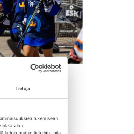
Tietoja
 tänä kesänä kuutena
ta. Valtakunnallinen
 ominaisuuksien tukemiseen
t jopa 4000 pelaajaa sekä
ueiden huippusuorituksista
tiikka-alan
ietoja muihin tietoihin, joita