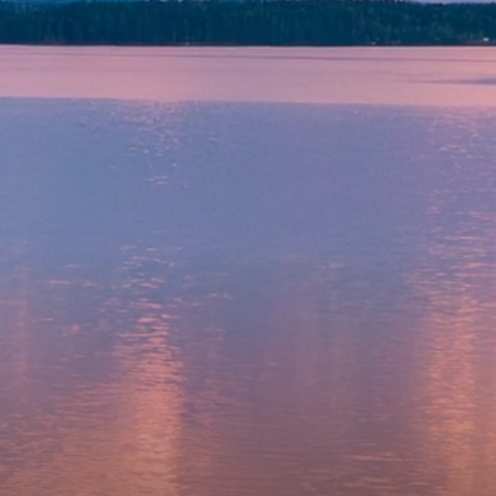
KOEAJOSSA
KAASUAUTO
KODA PALVELEE
VASTUULLISU
PONSOROINTI &
KLASSIKOT
YHTEISTYÖ