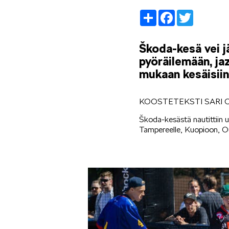
Share
Facebook
Twitter
Škoda-kesä vei jä
pyöräilemään, ja
mukaan kesäisiin 
KOOSTETEKSTI SARI 
Škoda-kesästä nautittiin 
Tampereelle, Kuopioon, Oul