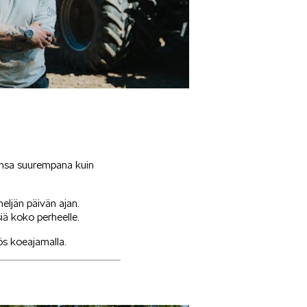
insa suurempana kuin
neljän päivän ajan.
siä koko perheelle.
ös koeajamalla.