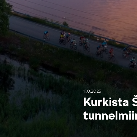
Mallit
FABIA
KAROQ
11.8.2025
Kurkista 
tunnelmi
ELROQ