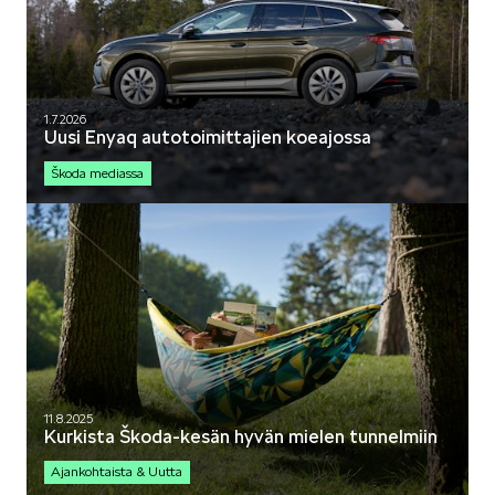
1.7.2026
Uusi Enyaq autotoimittajien koeajossa
Škoda mediassa
11.8.2025
Kurkista Škoda-kesän hyvän mielen tunnelmiin
Ajankohtaista & Uutta