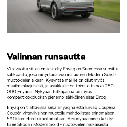
Valinnan runsautta
Viisi vuotta sitten ensiesitelty Enyaq on Suomessa suosittu
sähköauto, joka siirtyi tänä vuonna uuteen Modern Solid -
muotokielen aikaan. Kysyntää mallille on ollut myös
maailmanlaajuisesti, ja asiakkaille on toimitettu noin 250
000 Enyaqia. Nykyään tutkaparina on myös
kompaktikokoluokan pienempi sähköinen sisar Elroq.
Enyaq on tilattavissa sekä Enyaqina että Enyaq Coupéna.
Coupén virtaviivainen muotoilu mahdollistaa erinomaisen
591 kilometrin toimintamatkan. Aerodynaaminen kehitys
tulee Škodan Modern Solid -muotokielen mukaisesta