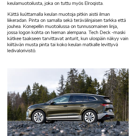
keulamuotoilusta, joka on tuttu myös Elroqista.
Kättä liu´uttamalla keulan muotoja pitkin aistii ilman
liikeradan. Pinta on samalla sekä terävälinjaisen tarkka että
jouhea. Konepellin muotoilussa on tunnusomainen linja,
jossa logon kohta on hieman alempana. Tech Deck -maski
kätkee taakseen tarvittavat anturit, kun ulospäin näkyy vain
kiiltävän musta pinta tai koko keulan matkalle levittyvä
ledivalorivistö.