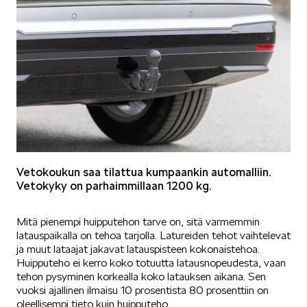
Vetokoukun saa tilattua kumpaankin automalliin.
Vetokyky on parhaimmillaan 1200 kg.
Mitä pienempi huipputehon tarve on, sitä varmemmin
latauspaikalla on tehoa tarjolla. Latureiden tehot vaihtelevat
ja muut lataajat jakavat latauspisteen kokonaistehoa.
Huipputeho ei kerro koko totuutta latausnopeudesta, vaan
tehon pysyminen korkealla koko latauksen aikana. Sen
vuoksi ajallinen ilmaisu 10 prosentista 80 prosenttiin on
oleellisempi tieto kuin huipputeho.