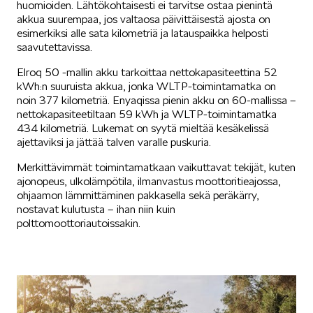
huomioiden. Lähtökohtaisesti ei tarvitse ostaa pienintä
akkua suurempaa, jos valtaosa päivittäisestä ajosta on
esimerkiksi alle sata kilometriä ja latauspaikka helposti
saavutettavissa.
Elroq 50 -mallin akku tarkoittaa nettokapasiteettina 52
kWh:n suuruista akkua, jonka WLTP-toimintamatka on
noin 377 kilometriä. Enyaqissa pienin akku on 60-mallissa –
nettokapasiteetiltaan 59 kWh ja WLTP-toimintamatka
434 kilometriä. Lukemat on syytä mieltää kesäkelissä
ajettaviksi ja jättää talven varalle puskuria.
Merkittävimmät toimintamatkaan vaikuttavat tekijät, kuten
ajonopeus, ulkolämpötila, ilmanvastus moottoritieajossa,
ohjaamon lämmittäminen pakkasella sekä peräkärry,
nostavat kulutusta – ihan niin kuin
polttomoottoriautoissakin.