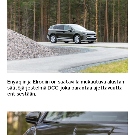
KUVASSA
MEIDÄN ŠKODAMME
Enyaqiin ja Elroqiin on saatavilla mukautuva alustan
säätöjärjestelmä DCC, joka parantaa ajettavuutta
entisestään.
ŠKODA PALVELEE