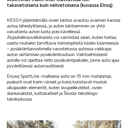
takavetoisena kuin nelivetoisena (kuvassa Elroq).
KESSY-järjestelmällä ovien lukitus avautuu avaimen kanssa
autoa lähestyttäessä, ja auton lukitseminen on yhtä
vaivatonta auton luota pois kävellessä.
Älypuhelinsovelluksesta voi varmistaa asian, kuten hoitaa
useita muitakin tarvittavia toimenpiteitä käden käänteessä
– pysäköintiavustimella varustetussa autossa vaikkapa
auton siirtämisen pysäköintiruutuun. Vaihtoehtoisesti
autolle voi opettaa reitin pysäköintipaikalle, jonne auto ajaa
pyydettäessä automaattisesti.
Enyaq SportLine -mallisena auto on 15 mm matalampi,
puskurit ovat korin väriset ja koria koristavat mustat
ulkopuolen elementit, kuten sivupeilikotelot, ovien
alareunalistat, kattokaiteet ja Škoda-tekstilogo
takaluukussa.