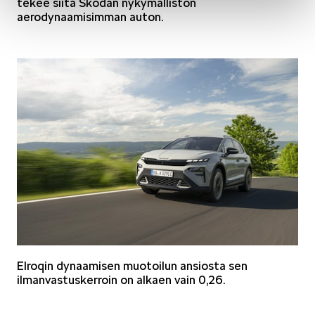
tekee siitä Škodan nykymalliston
aerodynaamisimman auton.
Elroqin dynaamisen muotoilun ansiosta sen
ilmanvastuskerroin on alkaen vain 0,26.