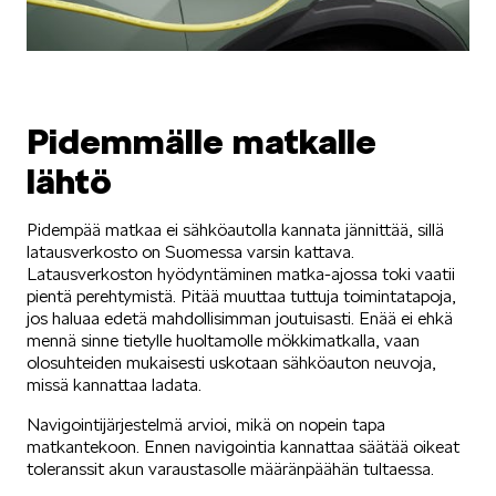
Pidemmälle matkalle
lähtö
Pidempää matkaa ei sähköautolla kannata jännittää, sillä
latausverkosto on Suomessa varsin kattava.
Latausverkoston hyödyntäminen matka-ajossa toki vaatii
pientä perehtymistä. Pitää muuttaa tuttuja toimintatapoja,
jos haluaa edetä mahdollisimman joutuisasti. Enää ei ehkä
mennä sinne tietylle huoltamolle mökkimatkalla, vaan
olosuhteiden mukaisesti uskotaan sähköauton neuvoja,
missä kannattaa ladata.
Navigointijärjestelmä arvioi, mikä on nopein tapa
matkantekoon. Ennen navigointia kannattaa säätää oikeat
toleranssit akun varaustasolle määränpäähän tultaessa.