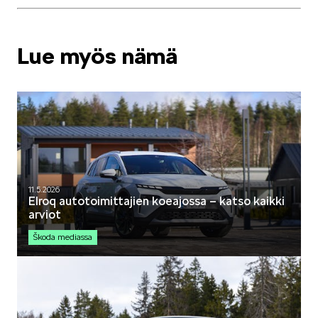
Lue myös nämä
11.5.2026
Elroq autotoimittajien koeajossa – katso kaikki
arviot
Škoda mediassa