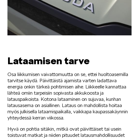
ELROQ
Lataamisen tarve
EPIQ
Osa liikkumisen vaivattomuutta on se, ettei huoltoasemilla
tarvitse käydä. Päivittäistä ajamista varten ladattava
energia onkin tärkeä pohtimisen aihe. Liikkeelle kannattaa
lähteä omiin tarpeisiin sopivasta akkukoosta ja
latauspaikoista. Kotona lataaminen on sujuvaa, kunhan
latausasema on asiallinen. Lataus on mahdollista hoitaa
myös julkisella lataamispaikalla, vaikkapa kaupassakäynnin
PEAQ
yhteydessä kerran viikossa.
Hyvä on pohtia sitäkin, mitkä ovat päivittäiset tai usein
toistuvat matkat ja niiden pituudet latausmahdollisuudet