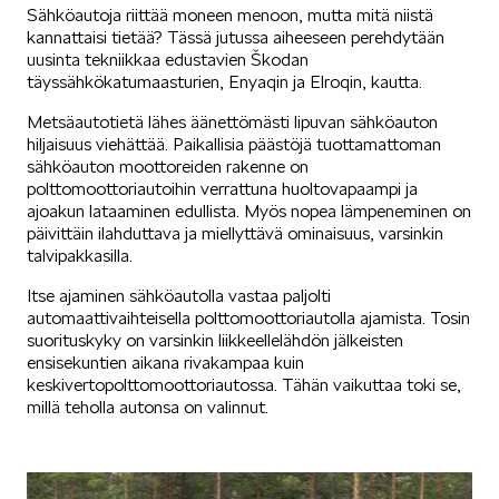
Sähköautoja riittää moneen menoon, mutta mitä niistä
kannattaisi tietää? Tässä jutussa aiheeseen perehdytään
SÄHKÖAUTOILU
uusinta tekniikkaa edustavien Škodan
täyssähkökatumaasturien, Enyaqin ja Elroqin, kautta.
Metsäautotietä lähes äänettömästi lipuvan sähköauton
hiljaisuus viehättää. Paikallisia päästöjä tuottamattoman
sähköauton moottoreiden rakenne on
polttomoottoriautoihin verrattuna huoltovapaampi ja
ajoakun lataaminen edullista. Myös nopea lämpeneminen on
KOEAJOSSA
päivittäin ilahduttava ja miellyttävä ominaisuus, varsinkin
talvipakkasilla.
Itse ajaminen sähköautolla vastaa paljolti
automaattivaihteisella polttomoottoriautolla ajamista. Tosin
suorituskyky on varsinkin liikkeellelähdön jälkeisten
ensisekuntien aikana rivakampaa kuin
keskivertopolttomoottoriautossa. Tähän vaikuttaa toki se,
KAASUAUTOT
millä teholla autonsa on valinnut.