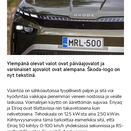
VASTUULLISUUS
Ylempänä olevat valot ovat päiväajovalot ja
ŠKODA 130 VUOTTA
varsinaiset ajovalot ovat alempana. Škoda-logo on
nyt tekstinä.
Vääntöä on sähköautoissa tyypillisesti paljon ja sitä voi
hyödyntää vaikkapa pienemmän veneen nostossa ja vesille
laskussa. Voimalinjan käyttö on äärettömän sujuvaa. Enyaq
ja Elroq ovat tilattavissa niin takavetoisena kuin
ŠKODA MEDIASSA
nelivetoisena. Tehoskaala on 125 kW:sta aina 250 kW:iin.
Kiihtyvyysarvoina tämä tarkoittaa esimerkiksi sitä, että
Elroq 50 kiihtyy 0-100 km/h yhdeksässä sekunnissa ja RS-