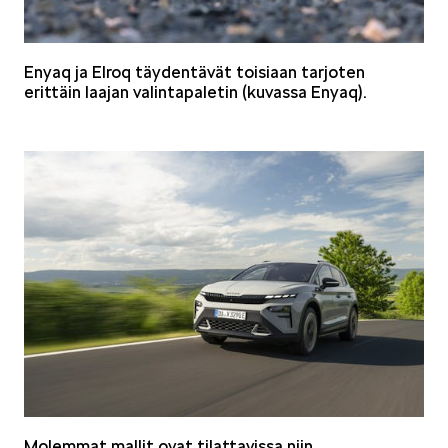
Enyaq ja Elroq täydentävät toisiaan tarjoten
erittäin laajan valintapaletin (kuvassa Enyaq).
Molemmat mallit ovat tilattavissa niin