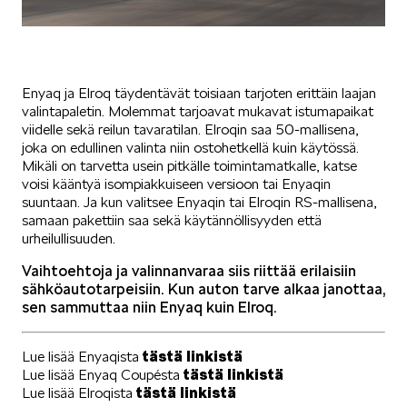
Enyaq ja Elroq täydentävät toisiaan tarjoten erittäin laajan
valintapaletin. Molemmat tarjoavat mukavat istumapaikat
viidelle sekä reilun tavaratilan. Elroqin saa 50-mallisena,
joka on edullinen valinta niin ostohetkellä kuin käytössä.
Mikäli on tarvetta usein pitkälle toimintamatkalle, katse
voisi kääntyä isompiakkuiseen versioon tai Enyaqin
suuntaan. Ja kun valitsee Enyaqin tai Elroqin RS-mallisena,
samaan pakettiin saa sekä käytännöllisyyden että
urheilullisuuden.
Vaihtoehtoja ja valinnanvaraa siis riittää erilaisiin
sähköautotarpeisiin. Kun auton tarve alkaa janottaa,
sen sammuttaa niin Enyaq kuin Elroq.
tästä linkistä
Lue lisää Enyaqista
tästä linkistä
Lue lisää Enyaq Coupésta
tästä linkistä
Lue lisää Elroqista