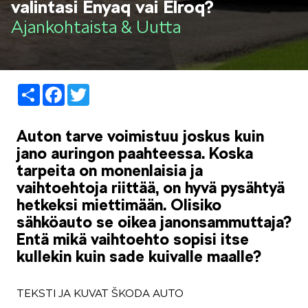
valintasi Enyaq vai Elroq?
LIFESTYLE
Ajankohtaista & Uutta
Share
Facebook
Twitter
ŠKODA SPONSOROI
Auton tarve voimistuu joskus kuin
jano auringon paahteessa. Koska
tarpeita on monenlaisia ja
vaihtoehtoja riittää, on hyvä pysähtyä
hetkeksi miettimään. Olisiko
sähköauto se oikea janonsammuttaja?
SIMPLY CLEVER
Entä mikä vaihtoehto sopisi itse
kullekin kuin sade kuivalle maalle?
TEKSTI JA KUVAT ŠKODA AUTO