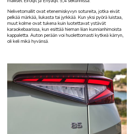
malliset Elroqit ja Enyaqit 5,4 sekunnissa.
Nelivetomallit ovat etenemiskyvyn sotureita, jotka eivät
pelkää märkää, liukasta tai jyrkkää. Kun yksi pyörä luistaa,
muut kolme ovat tukena kuin luotettavat ystävät
SPONSOROINTI & YHTEISTYÖ
karaokebaarissa, kun esittää hieman liian kunnianhimoista
kappaletta. Auton perään voi huolettomasti kytkeä kärryn,
oli keli mikä hyvänsä.
KLASSIKOT
RALLI