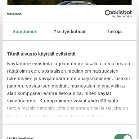
Suostumus
Yksityiskohdat
Tietoja
Tämä sivusto käyttää evästeitä
Isolla akulla pitkälle
Käytämme evästeitä tarjoamamme sisällön ja mainosten
räätälöimiseen, sosiaalisen median ominaisuuksien
Iso akku antaa lähtökohtaisesti enemmän toimintamatkaa
tukemiseen ja kävijämäärämme analysoimiseen. Lisäksi
suuremman varauskapasiteettinsa vuoksi. Sekä Enyaqin
jaamme sosiaalisen median, mainosalan ja analytiikka-
että Elroqin 85-malleissa on mallistojensa suurimmat akut.
alan kumppaneillemme tietoja siitä, miten käytät
Tämä tarkoittaa 77 kWh nettokapasiteettia – paitsi RS-
sivustoamme. Kumppanimme voivat yhdistää näitä
malleissa, joista löytyy 79 kWh:n nettokapasiteetti.
tietoja muihin tietoihin, joita olet antanut heille tai joita on
Kapasiteetin lisäksi on hyvä huomioida pikalatausaika 10
prosentista 80 prosenttiin. Se on kaikissa Enyaq- ja Elroq-
kerätty, kun olet käyttänyt heidän palvelujaan.
malleissa hieman alle puoli tuntia, mikäli latauspisteestä saa
riittävästi tehoa.
Suostumuksen
Latauspisteen on kyettävä antamaan 185 kW, jotta Elroq
Välttämätön