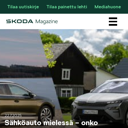
Tilaa uutiskirje
Tilaa painettu lehti
Mediahuone
Osastot
AJANKOHTAISTA & UUTTA
22.7.2025
Sähköauto mielessä – onko