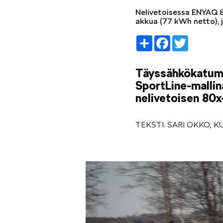
Nelivetoisessa ENYAQ 8
akkua (77 kWh netto), 
Share
Facebook
Twitter
Täyssähkökatuma
SportLine-mallin
nelivetoisen 80x
TEKSTI: SARI OKKO, 