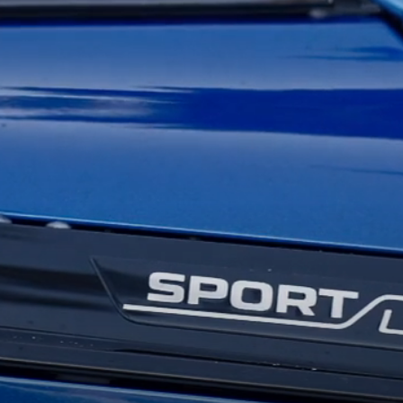
KOEAJOSSA
KAASUAUTO
KODA PALVELEE
VASTUULLISU
PONSOROINTI &
KLASSIKOT
YHTEISTYÖ