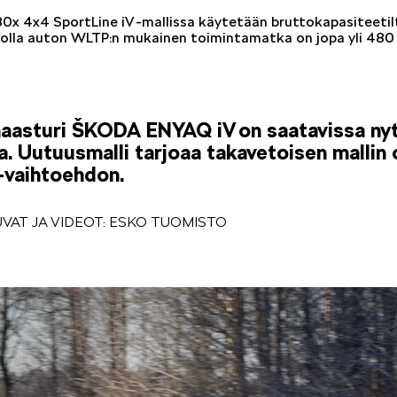
0x 4x4 SportLine iV -mallissa käytetään bruttokapasiteetil
jolla auton WLTP:n mukainen toimintamatka on jopa yli 480 
asturi ŠKODA ENYAQ iV on saatavissa nyt 
a. Uutuusmalli tarjoaa takavetoisen mallin
-vaihtoehdon.
KUVAT JA VIDEOT: ESKO TUOMISTO