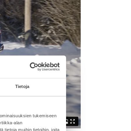
Tietoja
 ominaisuuksien tukemiseen
tiikka-alan
ietoja muihin tietoihin, joita