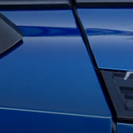
SÄHKÖAUTOILU
MEIDÄN ŠKODAMME
Š
S
ŠKODA MEDIASSA