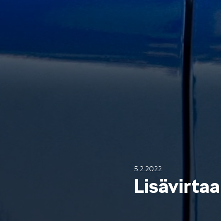
Mallit
FABIA
KAROQ
5.2.2022
Lisävirtaa
ELROQ