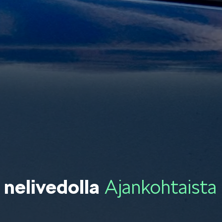
OCTAVIA
SCALA
KODIAQ
SUPERB
 nelivedolla
Ajankohtaista
EPIQ
PEAQ