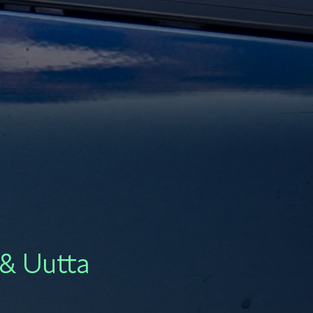
KAMIQ
ENYAQ
 & Uutta