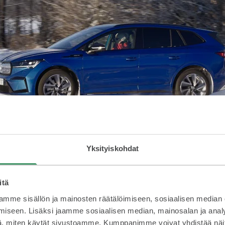
Yksityiskohdat
itä
mme sisällön ja mainosten räätälöimiseen, sosiaalisen median
iseen. Lisäksi jaamme sosiaalisen median, mainosalan ja analy
, miten käytät sivustoamme. Kumppanimme voivat yhdistää näitä t