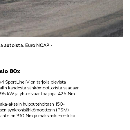
a autoista. Euro NCAP -
sio 80x
SportLine iV on tarjolla olevista
allin kahdesta sähkömoottorista saadaan
 195 kW ja yhteisvääntöä jopa 425 Nm.
aka-akselin huipputeholtaan 150-
isen synkronisähkömoottorin (PSM)
vääntö on 310 Nm ja maksimikierrosluku