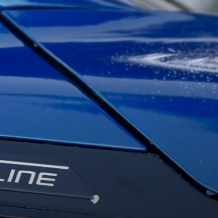
T
KUVASSA
US
ŠKODA 130 VUOTTA
RALLI