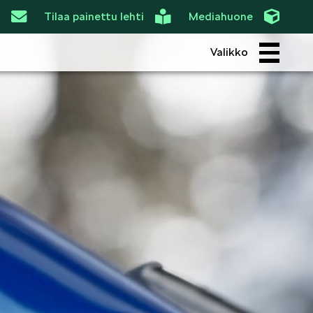
Tilaa painettu lehti
Mediahuone
Valikko
ROI
SIMPLY CLEVER