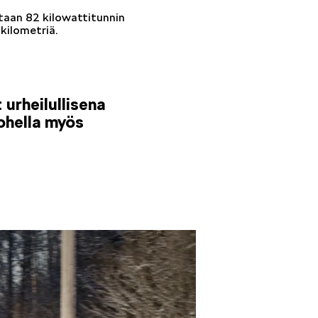
taan 82 kilowattitunnin
kilometriä.
urheilullisena
 ohella myös