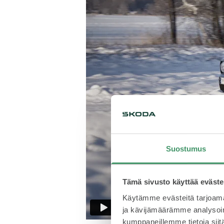
Suostumus
Tämä sivusto käyttää eväste
Käytämme evästeitä tarjoama
ja kävijämäärämme analysoim
kumppaneillemme tietoja siitä