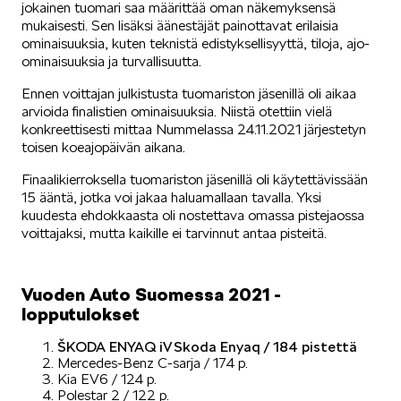
jokainen tuomari saa määrittää oman näkemyksensä
mukaisesti. Sen lisäksi äänestäjät painottavat erilaisia
ominaisuuksia, kuten teknistä edistyksellisyyttä, tiloja, ajo-
KUVASSA
ominaisuuksia ja turvallisuutta.
Ennen voittajan julkistusta tuomariston jäsenillä oli aikaa
arvioida finalistien ominaisuuksia. Niistä otettiin vielä
konkreettisesti mittaa Nummelassa 24.11.2021 järjestetyn
toisen koeajopäivän aikana.
Finaalikierroksella tuomariston jäsenillä oli käytettävissään
MEIDÄN ŠKODAMME
15 ääntä, jotka voi jakaa haluamallaan tavalla. Yksi
kuudesta ehdokkaasta oli nostettava omassa pistejaossa
voittajaksi, mutta kaikille ei tarvinnut antaa pisteitä.
Vuoden Auto Suomessa 2021 -
lopputulokset
ŠKODA PALVELEE
ŠKODA ENYAQ iV Skoda Enyaq / 184 pistettä
Mercedes-Benz C-sarja / 174 p.
Kia EV6 / 124 p.
Polestar 2 / 122 p.