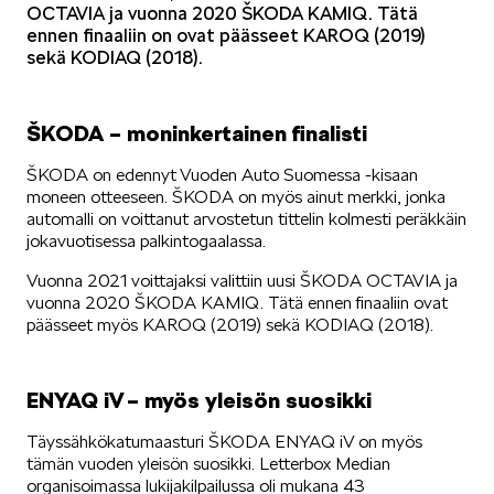
OCTAVIA ja vuonna 2020 ŠKODA KAMIQ. Tätä
ennen finaaliin on ovat päässeet KAROQ (2019)
sekä KODIAQ (2018).
SPONSOROINTI & YHTEISTYÖ
ŠKODA – moninkertainen finalisti
ŠKODA on edennyt Vuoden Auto Suomessa -kisaan
moneen otteeseen. ŠKODA on myös ainut merkki, jonka
automalli on voittanut arvostetun tittelin kolmesti peräkkäin
jokavuotisessa palkintogaalassa.
KLASSIKOT
Vuonna 2021 voittajaksi valittiin uusi ŠKODA OCTAVIA ja
vuonna 2020 ŠKODA KAMIQ. Tätä ennen finaaliin ovat
päässeet myös KAROQ (2019) sekä KODIAQ (2018).
ENYAQ iV – myös yleisön suosikki
RALLI
Täyssähkökatumaasturi ŠKODA ENYAQ iV on myös
tämän vuoden yleisön suosikki. Letterbox Median
organisoimassa lukijakilpailussa oli mukana 43