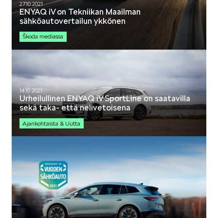
27.10.2021
ENYAQ iV on Tekniikan Maailman
sähköautovertailun ykkönen
Škoda mediassa
14.10.2021
Urheilullinen ENYAQ iV SportLine on saatavilla
sekä taka- että nelivetoisena
Ajankohtaista & Uutta