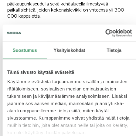
pääkaupunkiseudulla sekä kehäalueella ilmestyvää
paikallislehteä, joiden kokonaislevikki on yhteensä yli 300
000 kappaletta.
Mallit
Suostumus
Yksityiskohdat
Tietoja
FABIA
Tämä sivusto käyttää evästeitä
Käytämme evästeitä tarjoamamme sisällön ja mainosten
räätälöimiseen, sosiaalisen median ominaisuuksien
tukemiseen ja kävijämäärämme analysoimiseen. Lisäksi
OCTAVIA
jaamme sosiaalisen median, mainosalan ja analytiikka-
alan kumppaneillemme tietoja siitä, miten käytät
sivustoamme. Kumppanimme voivat yhdistää näitä tietoja
muihin tietoihin, joita olet antanut heille tai joita on kerätty,
kun olet käyttänyt heidän palvelujaan.
ŠKODA ENYAQ iV saavutti arvostetun Vuoden Auto