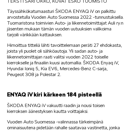
TEKSTI SARI OKKO, KUVAT ESKO TUOMISTO
Täyssähkökatumaasturi ŠKODA ENYAQ iV on palkittu
SÄHKÖAUTOILU
arvostetulla Vuoden Auto Suomessa 2022 -tunnustuksella.
Tuomaristona toimivien Auto- ja liikennetoimittajat Auli ry:n
jäsenten mukaan tämän vuoden uutuuksien valikoima
tarjoili värikkään kattauksen.
Himoittua titteliä lähti tavoittelemaan peräti 27 ehdokasta,
joista yli puolet oli sähköautoja. Yli sadan auto- ja
KOEAJOSSA
liikennetoimittajan raati valitsi vuoden 2022 toiselle
kierrokselle ja finaaliin kuusi automallia: ŠKODA Enyaq iV,
Hyundai Ioniq 5, Kia EV6, Mercedes-Benz C-sarja,
Peugeot 308 ja Polestar 2.
ENYAQ iV kiri kärkeen 184 pisteellä
KAASUAUTOT
ŠKODA ENYAQ iV vakuutti raadin ja nousi toisen
kierroksen äänestyksen kautta voittajaksi.
Vuoden Auto Suomessa -valinnassa tärkeimpänä
ominaisuutena pidetään rahalle saatavaa vastinetta, jonka