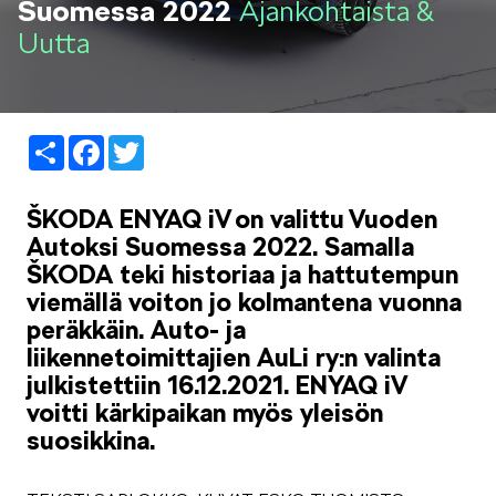
Suomessa 2022
Ajankohtaista &
LIFESTYLE
Uutta
Share
Facebook
Twitter
ŠKODA SPONSOROI
ŠKODA ENYAQ iV on valittu Vuoden
Autoksi Suomessa 2022. Samalla
ŠKODA teki historiaa ja hattutempun
viemällä voiton jo kolmantena vuonna
peräkkäin. Auto- ja
liikennetoimittajien AuLi ry:n valinta
SIMPLY CLEVER
julkistettiin 16.12.2021. ENYAQ iV
voitti kärkipaikan myös yleisön
suosikkina.