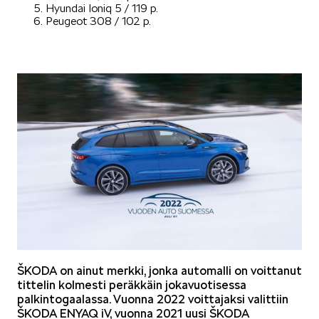
Hyundai Ioniq 5 / 119 p.
Peugeot 308 / 102 p.
VASTUULLISUUS
ŠKODA 130 VUOTTA
ŠKODA MEDIASSA
ŠKODA on ainut merkki, jonka automalli on voittanut
tittelin kolmesti peräkkäin jokavuotisessa
palkintogaalassa. Vuonna 2022 voittajaksi valittiin
ŠKODA ENYAQ iV, vuonna 2021 uusi ŠKODA