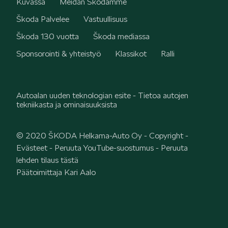
Kuvassa
Meidän Škodamme
Škoda Palvelee
Vastuullisuus
Škoda 130 vuotta
Škoda mediassa
Sponsorointi & yhteistyö
Klassikot
Ralli
Autoalan uuden teknologian esite - Tietoa autojen
tekniikasta ja ominaisuuksista
© 2020 ŠKODA Helkama-Auto Oy -
Copyright
-
Evästeet
-
Peruuta YouTube-suostumus
-
Peruuta
lehden tilaus tästä
Päätoimittaja Kari Aalo