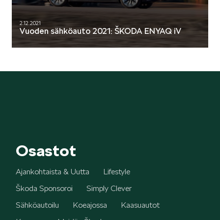
2.12.2021
Vuoden sähköauto 2021: ŠKODA ENYAQ iV
Osastot
Ajankohtaista & Uutta
Lifestyle
Škoda Sponsoroi
Simply Clever
Sähköautoilu
Koeajossa
Kaasuautot