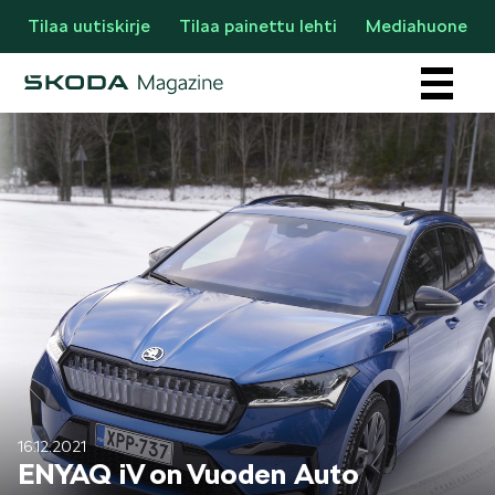
Tilaa uutiskirje
Tilaa painettu lehti
Mediahuone
Osastot
AJANKOHTAISTA & UUTTA
16.12.2021
ENYAQ iV on Vuoden Auto