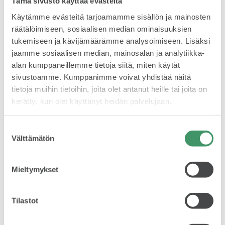
Tämä sivusto käyttää evästeitä
Käytämme evästeitä tarjoamamme sisällön ja mainosten
Lauri Joona – Samu Vaaleri Škoda Fabia RS Rally2 –
keskeytys EK 4.
Mallit
räätälöimiseen, sosiaalisen median ominaisuuksien
tukemiseen ja kävijämäärämme analysoimiseen. Lisäksi
jaamme sosiaalisen median, mainosalan ja analytiikka-
LISÄÄ TIEDOTTEITA
alan kumppaneillemme tietoja siitä, miten käytät
sivustoamme. Kumppanimme voivat yhdistää näitä
FABIA
tietoja muihin tietoihin, joita olet antanut heille tai joita on
kerätty, kun olet käyttänyt heidän palvelujaan.
Suostumuksen
Välttämätön
valinta
OCTAVIA
13.6.2026
Mieltymykset
Škoda Motorsport Suomen Esapekka Lappi
väänsi tiukasti voitosta Jyväskylässä
Lehdistötiedote
Tilastot