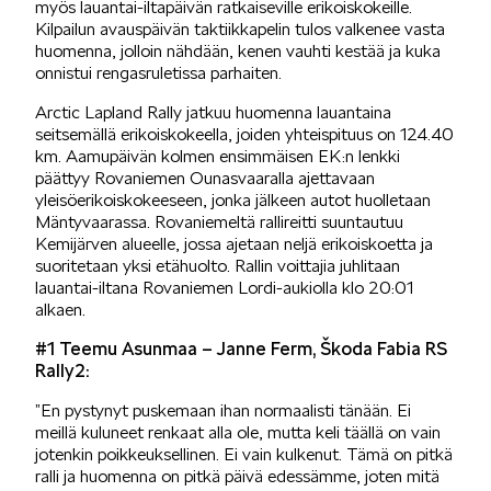
myös lauantai-iltapäivän ratkaiseville erikoiskokeille.
Kilpailun avauspäivän taktiikkapelin tulos valkenee vasta
huomenna, jolloin nähdään, kenen vauhti kestää ja kuka
KUVASSA
onnistui rengasruletissa parhaiten.
Arctic Lapland Rally jatkuu huomenna lauantaina
seitsemällä erikoiskokeella, joiden yhteispituus on 124.40
km. Aamupäivän kolmen ensimmäisen EK:n lenkki
päättyy Rovaniemen Ounasvaaralla ajettavaan
yleisöerikoiskokeeseen, jonka jälkeen autot huolletaan
Mäntyvaarassa. Rovaniemeltä rallireitti suuntautuu
MEIDÄN ŠKODAMME
Kemijärven alueelle, jossa ajetaan neljä erikoiskoetta ja
suoritetaan yksi etähuolto. Rallin voittajia juhlitaan
lauantai-iltana Rovaniemen Lordi-aukiolla klo 20:01
alkaen.
#1 Teemu Asunmaa – Janne Ferm, Škoda Fabia RS
Rally2:
ŠKODA PALVELEE
”En pystynyt puskemaan ihan normaalisti tänään. Ei
meillä kuluneet renkaat alla ole, mutta keli täällä on vain
jotenkin poikkeuksellinen. Ei vain kulkenut. Tämä on pitkä
ralli ja huomenna on pitkä päivä edessämme, joten mitä