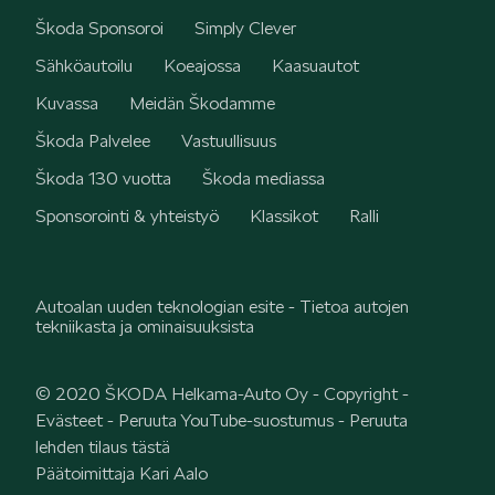
Škoda Sponsoroi
Simply Clever
Sähköautoilu
Koeajossa
Kaasuautot
Kuvassa
Meidän Škodamme
Škoda Palvelee
Vastuullisuus
Škoda 130 vuotta
Škoda mediassa
Sponsorointi & yhteistyö
Klassikot
Ralli
Autoalan uuden teknologian esite - Tietoa autojen
tekniikasta ja ominaisuuksista
© 2020 ŠKODA Helkama-Auto Oy -
Copyright
-
Evästeet
-
Peruuta YouTube-suostumus
-
Peruuta
lehden tilaus tästä
Päätoimittaja Kari Aalo