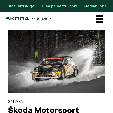
Tilaa uutiskirje
Tilaa painettu lehti
Mediahuone
Osastot
AJANKOHTAISTA & UUTTA
31.1.2025
Škoda Motorsport