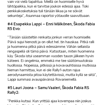
vain voi vielä tapahtua. Meillä on huomiselle hyvä
lähtöpaikka, kun ei tarvitse joukon edessä ajaa. Toki
penkkakosketuksia tuli tänään liikaa ja ne söivät
sekunteja”, Asunmaa raportoi yötauolle saavuttuaan.
VASTUULLISUUS
#4 Esapekka Lappi – Enni Mälkönen, Škoda Fabia
R5 Evo:
”Tänään säästeltiin renkaita jonkun verran huomiselle.
Päivä sujui hienosti ja on ollut hel…tin hauskaa. Pitkä ralli
ja huomenna pitkä päivä edessämme. Vähän sellaista
rengaspeliä oli tämä päivä. Katsotaan, miten huomenna
ŠKODA 130 VUOTTA
käy. Škoda istui useamman vuoden tauon jälkeen hyvin
käteeni. Ei ongelmia, emmekä me tee säätömuutoksia
huollossa. Nopeissa, pitkissä ja kovavauhtisissa mutkissa
hieman harmittaa, kun ei ole Rally1-auton rajua
aerodynaamista pitoa käytettävissä, mutta kyllä se siitä”,
Lappi summasi avauspäivänsä Rovaniemellä.
#5 Lauri Joona – Samu Vaaleri, Škoda Fabia RS
ŠKODA MEDIASSA
Rally2:
”Penkka kutsui. Kun yrittää ajaa kovempaa niin joskus