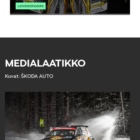
Lehdistötiedote
KODIAQ
MEDIALAATIKKO
SUPERB
Kuvat: ŠKODA AUTO
ENYAQ