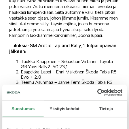
käy näin. Siinä oli sellainen kovavauhtinen oikea ja perään
pitkä vasen. Auto meni siinä oikeassa hieman leveäksi ja
haukkasi lumipenkkaan. Siitä automme valui tietä pitkin
vastakkaiseen ojaan, johon jäimme jumiin. Kisamme meni
SPONSOROINTI & YHTEISTYÖ
siinä. Automme säilyi täysin ehjänä, joten huomenna
jatketaan ja yritetään ajaa hyviä aikoja sekä lyödä
kampoihin luokkamme kärkinimille”, Joona lupasi.
Tuloksia: SM Arctic Lapland Rally, 1. kilpailupäivän
jälkeen:
Tuukka Kauppinen – Sebastian Virtanen Toyota
GR Yaris Rally2: 50:23,1
KLASSIKOT
Esapekka Lappi – Enni Mälkönen Škoda Fabia R5
Evo: + 2,8
Teemu Asunmaa – Janne Ferm Škoda Fabia RS
Rally2: + 43,7
Roope Korhonen – Anssi Viinikka Toyota GR Yaris
Rally2: + 47,6
Anssi Rytkönen – Juho-Ville Koskela Škoda Fabia
RS Rally2: + 49,1
Suostumus
Yksityiskohdat
Tietoja
RALLI
Niclas Grönholm – Antti Linnaketo, Škoda Fabia
RS Rally2: + 1:37,1
…