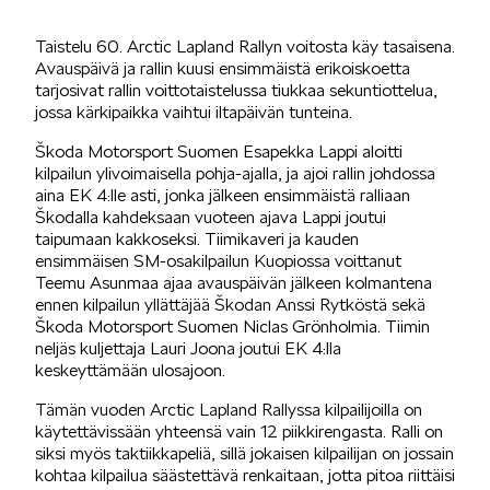
SÄHKÖAUTOILU
Taistelu 60. Arctic Lapland Rallyn voitosta käy tasaisena.
Avauspäivä ja rallin kuusi ensimmäistä erikoiskoetta
tarjosivat rallin voittotaistelussa tiukkaa sekuntiottelua,
jossa kärkipaikka vaihtui iltapäivän tunteina.
Škoda Motorsport Suomen Esapekka Lappi aloitti
kilpailun ylivoimaisella pohja-ajalla, ja ajoi rallin johdossa
aina EK 4:lle asti, jonka jälkeen ensimmäistä ralliaan
KOEAJOSSA
Škodalla kahdeksaan vuoteen ajava Lappi joutui
taipumaan kakkoseksi. Tiimikaveri ja kauden
ensimmäisen SM-osakilpailun Kuopiossa voittanut
Teemu Asunmaa ajaa avauspäivän jälkeen kolmantena
ennen kilpailun yllättäjää Škodan Anssi Rytköstä sekä
Škoda Motorsport Suomen Niclas Grönholmia. Tiimin
neljäs kuljettaja Lauri Joona joutui EK 4:lla
keskeyttämään ulosajoon.
KAASUAUTOT
Tämän vuoden Arctic Lapland Rallyssa kilpailijoilla on
käytettävissään yhteensä vain 12 piikkirengasta. Ralli on
siksi myös taktiikkapeliä, sillä jokaisen kilpailijan on jossain
kohtaa kilpailua säästettävä renkaitaan, jotta pitoa riittäisi