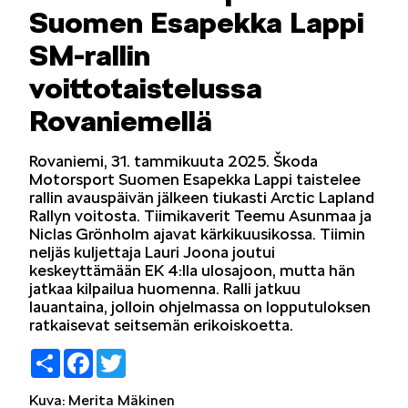
Suomen Esapekka Lappi
LIFESTYLE
SM-rallin
voittotaistelussa
Rovaniemellä
Rovaniemi, 31. tammikuuta 2025. Škoda
ŠKODA SPONSOROI
Motorsport Suomen Esapekka Lappi taistelee
rallin avauspäivän jälkeen tiukasti Arctic Lapland
Rallyn voitosta. Tiimikaverit Teemu Asunmaa ja
Niclas Grönholm ajavat kärkikuusikossa. Tiimin
neljäs kuljettaja Lauri Joona joutui
keskeyttämään EK 4:lla ulosajoon, mutta hän
jatkaa kilpailua huomenna. Ralli jatkuu
SIMPLY CLEVER
lauantaina, jolloin ohjelmassa on lopputuloksen
ratkaisevat seitsemän erikoiskoetta.
Share
Facebook
Twitter
Kuva: Merita Mäkinen