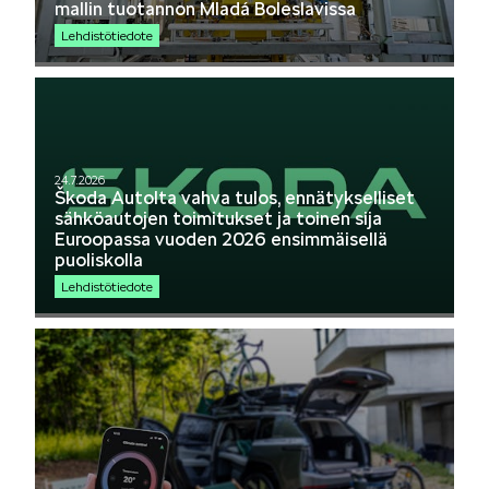
mallin tuotannon Mladá Boleslavissa
Lehdistötiedote
Mallit
24.7.2026
FABIA
Škoda Autolta vahva tulos, ennätykselliset
sähköautojen toimitukset ja toinen sija
Euroopassa vuoden 2026 ensimmäisellä
puoliskolla
Lehdistötiedote
OCTAVIA