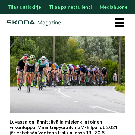
Tilaa uutiskirje
Tilaa painettu lehti
Mediahuone
Osastot
AJANKOHTAISTA & UUTTA
Luvassa on jännittävä ja mielenkiintoinen
viikonloppu. Maantiepyöräilyn SM-kilpailut 2021
järjestetään Vantaan Hakunilassa 18.–20.6.