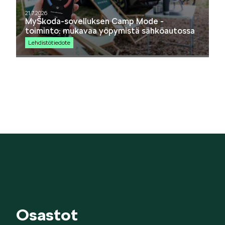
21.7.2026
SCALA
MyŠkoda-sovelluksen Camp Mode -
toiminto: mukavaa yöpymistä sähköautossa
Lehdistötiedote
KAMIQ
KAROQ
Osastot