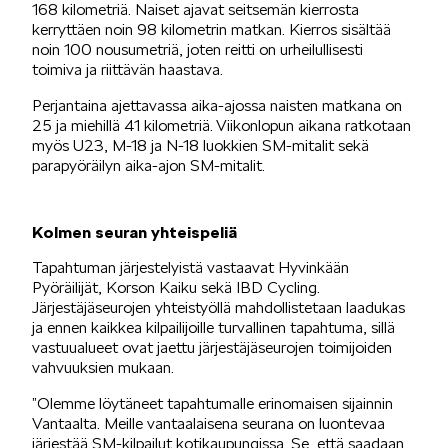
168 kilometriä. Naiset ajavat seitsemän kierrosta
kerryttäen noin 98 kilometrin matkan. Kierros sisältää
SÄHKÖAUTOILU
noin 100 nousumetriä, joten reitti on urheilullisesti
toimiva ja riittävän haastava.
Perjantaina ajettavassa aika-ajossa naisten matkana on
25 ja miehillä 41 kilometriä. Viikonlopun aikana ratkotaan
myös U23, M-18 ja N-18 luokkien SM-mitalit sekä
parapyöräilyn aika-ajon SM-mitalit.
KOEAJOSSA
Kolmen seuran yhteispeliä
Tapahtuman järjestelyistä vastaavat Hyvinkään
Pyöräilijät, Korson Kaiku sekä IBD Cycling.
Järjestäjäseurojen yhteistyöllä mahdollistetaan laadukas
ja ennen kaikkea kilpailijoille turvallinen tapahtuma, sillä
vastuualueet ovat jaettu järjestäjäseurojen toimijoiden
KAASUAUTOT
vahvuuksien mukaan.
”Olemme löytäneet tapahtumalle erinomaisen sijainnin
Vantaalta. Meille vantaalaisena seurana on luontevaa
järjestää SM-kilpailut kotikaupungissa. Se, että saadaan