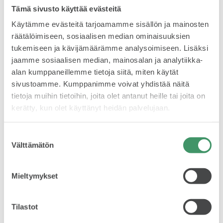
sisältöön on panostettu aiempia vuosia enemmän.
Tämä sivusto käyttää evästeitä
Muutenkin merkittävänä tavoitteenamme on, että
kilpailut näkyvät vahvasti mediassa”, Ramstedt kertoo.
Käytämme evästeitä tarjoamamme sisällön ja mainosten
VASTUULLISUUS
räätälöimiseen, sosiaalisen median ominaisuuksien
SM-pyöräilyt ovat tärkeä tapahtuma myös Vantaan
tukemiseen ja kävijämäärämme analysoimiseen. Lisäksi
kaupungille. ”Koronavuosi on siirtänyt tai peruuttanut
jaamme sosiaalisen median, mainosalan ja analytiikka-
lukuisia tapahtumia, joten on mahtavaa, että
maantiepyöräilyn SM-kilpailu saadaan nyt järjestettyä.
alan kumppaneillemme tietoja siitä, miten käytät
Vantaa on hieno tapahtumakaupunki, ja teemme
sivustoamme. Kumppanimme voivat yhdistää näitä
kaikkemme tarjotaksemme kilpailulle hyvät puitteet”,
tietoja muihin tietoihin, joita olet antanut heille tai joita on
Vantaan kaupungin liikuntajohtaja Veli-Matti Kallislahti
kerätty, kun olet käyttänyt heidän palvelujaan.
ŠKODA 130 VUOTTA
sanoo.
Suostumuksen
Välttämätön
valinta
MUKANA MYÖS ŠKODA
Mieltymykset
ŠKODA MEDIASSA
ŠKODA on Suomen Pyöräilyn
pitkäaikainen yhteistyökumppani ja
Tilastot
mukana maantiepyöräilyn
kärkituotteena tunnetun ŠKODA