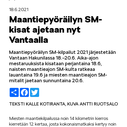
LIFESTYLE
18.6.2021
Maantiepyöräilyn SM-
kisat ajetaan nyt
Vantaalla
ŠKODA SPONSOROI
Maantiepyöräilyn SM-kilpailut 2021 järjestetään
Vantaan Hakunilassa 18.–20.6. Aika-ajon
mestaruuksista kisataan perjantaina 18.6,
naisten maantieajon SM-kulta ratkeaa
lauantaina 19.6 ja miesten maantieajon SM-
mitalit jaetaan sunnuntaina 20.6.
Share
Facebook
Twitter
SIMPLY CLEVER
TEKSTI KALLE KOTIRANTA, KUVA ANTTI RUOTSALO
Miesten maantiekilpailussa noin 14 kilometrin kierros
kierretään 12 kertaa, josta kokonaismatkaksi kertyy noin