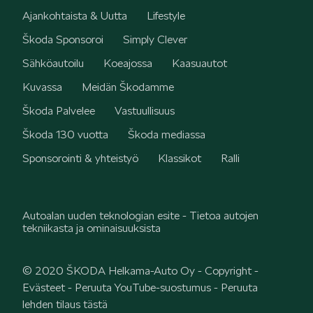
Ajankohtaista & Uutta
Lifestyle
KODIAQ
Škoda Sponsoroi
Simply Clever
Sähköautoilu
Koeajossa
Kaasuautot
Kuvassa
Meidän Škodamme
Škoda Palvelee
Vastuullisuus
Škoda 130 vuotta
Škoda mediassa
SUPERB
Sponsorointi & yhteistyö
Klassikot
Ralli
Autoalan uuden teknologian esite - Tietoa autojen
tekniikasta ja ominaisuuksista
ENYAQ
© 2020 ŠKODA Helkama-Auto Oy -
Copyright
-
Evästeet
-
Peruuta YouTube-suostumus
-
Peruuta
lehden tilaus tästä