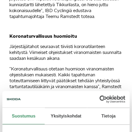
kunniastartti lähetettyä Tikkurilasta, on hieno juttu
kokonaisuudelle”, IBD Cyclingiä edustava
KUVASSA
tapahtumajohtaja Teemu Ramstedt toteaa.
Koronaturvallisuus huomioitu
Järjestäjätahot seuraavat tiiviisti koronatilanteen
kehitystä. Viimeiset ohjeistukset viranomaisten suunnalta
saadaan kesäkuun aikana.
MEIDÄN ŠKODAMME
”Koronaturvallisuus otetaan huomioon viranomaisten
ohjeistuksen mukaisesti. Kaikki tapahtuman
toteuttamiseen liittyvät päätökset tehdään yhteistyössä
tartuntatautilääkärin ja viranomaisten kanssa”, Ramstedt
sanoo.
ŠKODA PALVELEE
Kilpailu nähtävissä striimin kautta
Suostumus
Yksityiskohdat
Tietoja
SM-tapahtumaa voi seurata livestriiminä ISTV:n (Ilta-
Sanomat) ja Ruudun (Ruutu.fi) kautta. ”Livelähetyksen