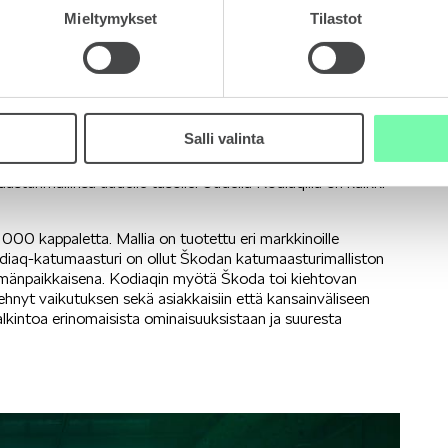
Mieltymykset
Tilastot
Salli valinta
daan markkinoille 2024. Uusi Kodiaq tulee saataville
ladattavana hybridinä ja kevythybridinä. Turvallisuudessa,
turimallinsa uudelle tasolle. Uudella Kodiaqilla on kaikki
000 kappaletta. Mallia on tuotettu eri markkinoille
i Kodiaq-katumaasturi on ollut Škodan katumaasturimalliston
emänpaikkaisena. Kodiaqin myötä Škoda toi kiehtovan
tehnyt vaikutuksen sekä asiakkaisiin että kansainväliseen
lkintoa erinomaisista ominaisuuksistaan ja suuresta