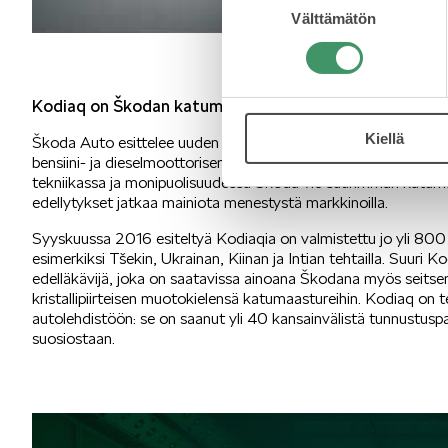
Välttämätön
valinta
Kodiaq on Škodan katumaasturimalliston edelläkävijä
Kiellä
Škoda Auto esittelee uuden Kodiaqin syksyllä 2023, ja se tuo
bensiini- ja dieselmoottorisena, sekä ensimmäistä kertaa myös 
tekniikassa ja monipuolisuudessa Škoda vie suurimman katumaas
edellytykset jatkaa mainiota menestystä markkinoilla.
Syyskuussa 2016 esiteltyä Kodiaqia on valmistettu jo yli 800 
esimerkiksi Tšekin, Ukrainan, Kiinan ja Intian tehtailla. Suur
edelläkävijä, joka on saatavissa ainoana Škodana myös seits
kristallipiirteisen muotokielensä katumaastureihin. Kodiaq on 
autolehdistöön: se on saanut yli 40 kansainvälistä tunnustuspa
suosiostaan.