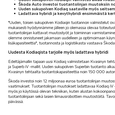
Škoda Auto investoi tuotantolinjan muutoksiin no
Uuden sukupolven Kodiaq saataville myös seitse
Ladattava hybridi ja kevythybridi ensimmäistä kert
"Uuden, toisen sukupolven Kodiaqin tuotannon valmistelut ov
mukaisesti hyödynnämme jälleen jo olemassa olevaa toteutust
tuotantolinjan kattavat muutostyöt ja toiminnan varmistaminen 
olemme onnistuneet jakamaan uudelleen ja optimoimaan käy
lisäkapasiteettia", tuotannosta ja logistiikasta vastaava Ško
Uudesta Kodiaqista tarjolle myös ladattava hybridi
Edeltäjämallin tapaan uusi Kodiaq valmistetaan Kvasinyn tehtaa
ja Superb iV -mallit. Uuden sukupolven Superbin tuotanto alk
Kvasinyn tehtaalta tuotantokapasiteettia noin 150 000 auton
Škoda investoi noin 12 miljoonaa euroa tuotantolinjan muutos
vaatimukset. Tuotantolinjan muutokset ladattavaa Kodiaq iV -h
myös jo käytössä olevan tekniikan, kuten alustan kokoonpanolait
tuotantolinjaan sekä lasien liimausrobottien muutostöitä. Tav
päivässä.