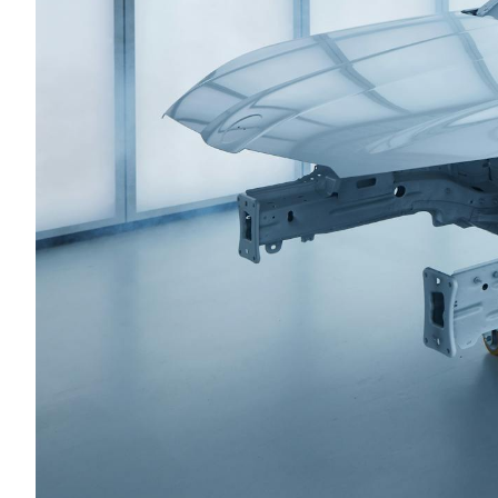
SÄHKÖAUTOILU
MEIDÄN ŠKODAMME
Š
S
ŠKODA MEDIASSA