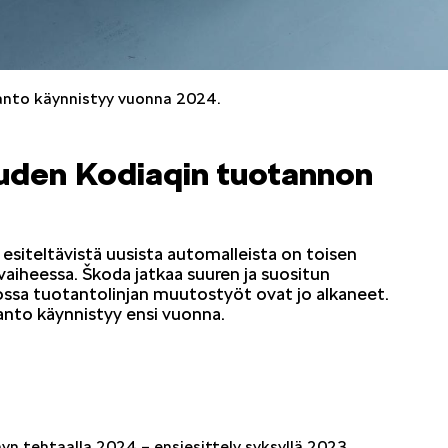
tanto käynnistyy vuonna 2024.
OCTAVIA
SCALA
uden Kodiaqin tuotannon
esiteltävistä uusista automalleista on toisen
KODIAQ
SUPERB
aiheessa. Škoda jatkaa suuren ja suositun
ossa tuotantolinjan muutostyöt ovat jo alkaneet.
tanto käynnistyy ensi vuonna.
EPIQ
PEAQ
yn tehtaalla 2024 – ensiesittely syksyllä 2023