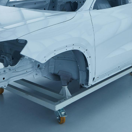
KOEAJOSSA
KAASUAUTO
KODA PALVELEE
VASTUULLISU
PONSOROINTI &
KLASSIKOT
YHTEISTYÖ