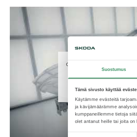
Olemme upottaneet sisältöä YouT
Suostumus
kun olet hyväksynyt YouTub
Salli sisältö
Tämä sivusto käyttää eväste
Käytämme evästeitä tarjoama
ja kävijämäärämme analysoim
kumppaneillemme tietoja siitä
olet antanut heille tai joita o
Suostumuksen