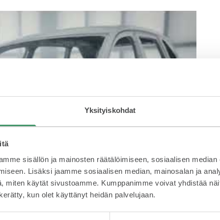
ubesta. Lataamme videon vasta,
Yksityiskohdat
en
tietosuojakäytännön
.
 YouTubesta
itä
mme sisällön ja mainosten räätälöimiseen, sosiaalisen median
iseen. Lisäksi jaamme sosiaalisen median, mainosalan ja analy
, miten käytät sivustoamme. Kumppanimme voivat yhdistää näitä t
n kerätty, kun olet käyttänyt heidän palvelujaan.