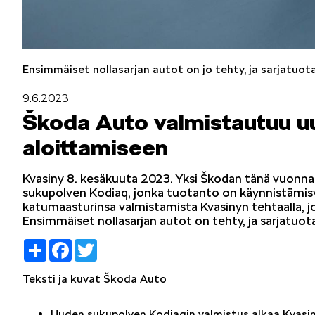
Mallit
Ensimmäiset nollasarjan autot on jo tehty, ja sarjatuo
FABIA
9.6.2023
Škoda Auto valmistautuu u
aloittamiseen
Kvasiny 8. kesäkuuta 2023. Yksi Škodan tänä vuonna 
KAROQ
sukupolven Kodiaq, jonka tuotanto on käynnistämisv
katumaasturinsa valmistamista Kvasinyn tehtaalla, j
Ensimmäiset nollasarjan autot on tehty, ja sarjatuo
Share
Facebook
Twitter
Teksti ja kuvat Škoda Auto
ELROQ
Uuden sukupolven Kodiaqin valmistus alkaa Kvasin