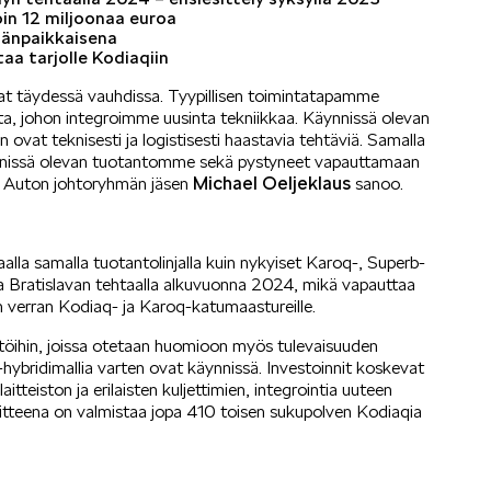
in 12 miljoonaa euroa
mänpaikkaisena
aa tarjolle Kodiaqiin
at täydessä vauhdissa. Tyypillisen toimintatapamme
a, johon integroimme uusinta tekniikkaa. Käynnissä olevan
ovat teknisesti ja logistisesti haastavia tehtäviä. Samalla
nnissä olevan tuotantomme sekä pystyneet vapauttamaan
Michael Oeljeklaus
da Auton johtoryhmän jäsen
sanoo.
lla samalla tuotantolinjalla kuin nykyiset Karoq-, Superb-
aa Bratislavan tehtaalla alkuvuonna 2024, mikä vapauttaa
 verran Kodiaq- ja Karoq-katumaastureille.
töihin, joissa otetaan huomioon myös tulevaisuuden
ybridimallia varten ovat käynnissä. Investoinnit koskevat
teiston ja erilaisten kuljettimien, integrointia uuteen
oitteena on valmistaa jopa 410 toisen sukupolven Kodiaqia