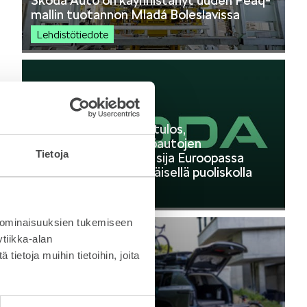
Škoda Auto on käynnistänyt uuden Peaq-
mallin tuotannon Mladá Boleslavissa
Lehdistötiedote
24.7.2026
Škoda Autolta vahva tulos,
ennätykselliset sähköautojen
Tietoja
toimitukset ja toinen sija Euroopassa
vuoden 2026 ensimmäisellä puoliskolla
Lehdistötiedote
 ominaisuuksien tukemiseen
tiikka-alan
ietoja muihin tietoihin, joita