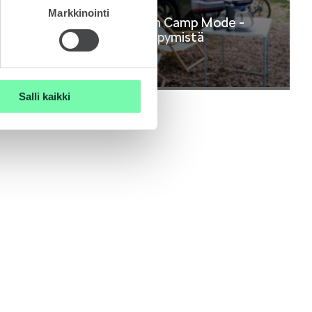
21.7.2026
Markkinointi
MyŠkoda-sovelluksen Camp Mode -
toiminto: mukavaa yöpymistä
sähköautossa
Lehdistötiedote
Salli kaikki