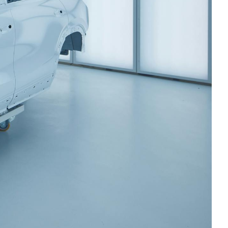
T
KUVASSA
US
ŠKODA 130 VUOTTA
RALLI