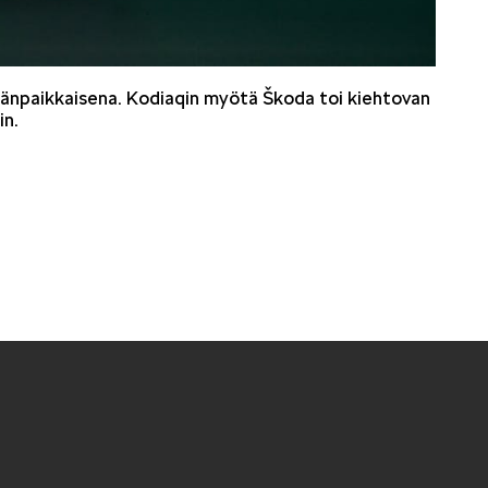
emänpaikkaisena. Kodiaqin myötä Škoda toi kiehtovan
in.