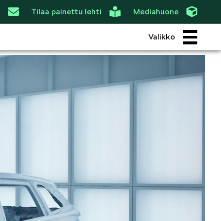
Tilaa painettu lehti
Mediahuone
Valikko
ROI
SIMPLY CLEVER