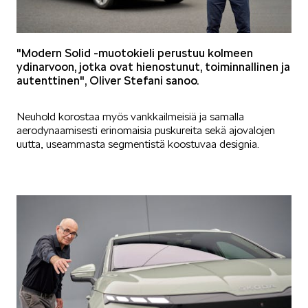
VASTUULLISUUS
"Modern Solid -muotokieli perustuu kolmeen
ydinarvoon, jotka ovat hienostunut, toiminnallinen ja
autenttinen", Oliver Stefani sanoo.
Neuhold korostaa myös vankkailmeisiä ja samalla
aerodynaamisesti erinomaisia puskureita sekä ajovalojen
uutta, useammasta segmentistä koostuvaa designia.
ŠKODA 130 VUOTTA
ŠKODA MEDIASSA