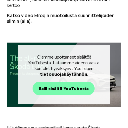
kertoo.
SÄHKÖAUTOILU
Katso video Elroqin muotoilusta suunnittelijoiden
silmin (alla):
KOEAJOSSA
Olemme upottaneet sisältöä
YouTubesta. Lataamme videon vasta,
kun olet hyväksynyt YouTuben
tietosuojakäytännön
.
Salli sisältö YouTubesta
KAASUAUTOT
"Käytämme nyt ensimmäistä kertaa uutta Škoda-