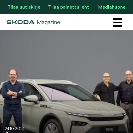
Tilaa uutiskirje
Tilaa painettu lehti
Mediahuone
Osastot
AJANKOHTAISTA & UUTTA
24.10.2024