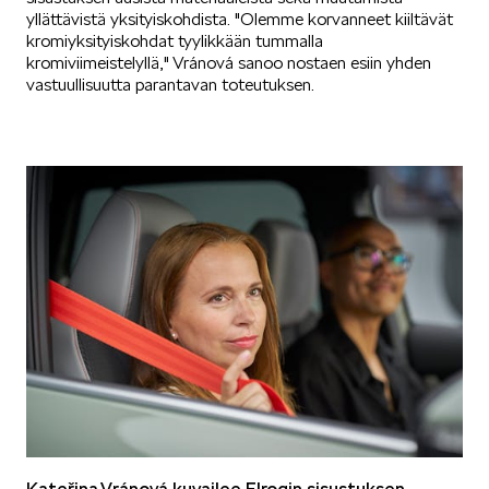
yllättävistä yksityiskohdista. "Olemme korvanneet kiiltävät
kromiyksityiskohdat tyylikkään tummalla
kromiviimeistelyllä," Vránová sanoo nostaen esiin yhden
vastuullisuutta parantavan toteutuksen.
Kateřina Vránová kuvailee Elroqin sisustuksen