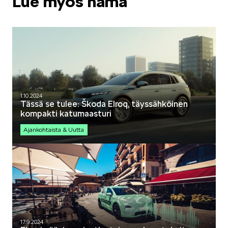
Lue myös nämä
1.10.2024
Tässä se tulee: Škoda Elroq, täyssähköinen
kompakti katumaasturi
Ajankohtaista & Uutta
17.9.2024