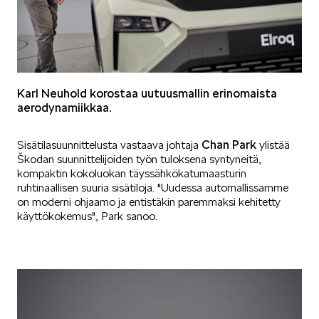
SPONSOROINTI & YHTEISTYÖ
Karl Neuhold korostaa uutuusmallin erinomaista
aerodynamiikkaa.
Chan Park
Sisätilasuunnittelusta vastaava johtaja
ylistää
Škodan suunnittelijoiden työn tuloksena syntyneitä,
KLASSIKOT
kompaktin kokoluokan täyssähkökatumaasturin
ruhtinaallisen suuria sisätiloja. "Uudessa automallissamme
on moderni ohjaamo ja entistäkin paremmaksi kehitetty
käyttökokemus", Park sanoo.
RALLI