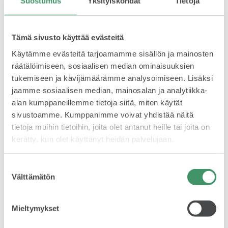
Suostumus
Yksityiskohdat
Tietoja
KODIAQ
Tämä sivusto käyttää evästeitä
Käytämme evästeitä tarjoamamme sisällön ja mainosten
räätälöimiseen, sosiaalisen median ominaisuuksien
tukemiseen ja kävijämäärämme analysoimiseen. Lisäksi
jaamme sosiaalisen median, mainosalan ja analytiikka-
SUPERB
alan kumppaneillemme tietoja siitä, miten käytät
sivustoamme. Kumppanimme voivat yhdistää näitä
tietoja muihin tietoihin, joita olet antanut heille tai joita on
kerätty, kun olet käyttänyt heidän palvelujaan.
Suostumuksen
Välttämätön
ENYAQ
valinta
Mieltymykset