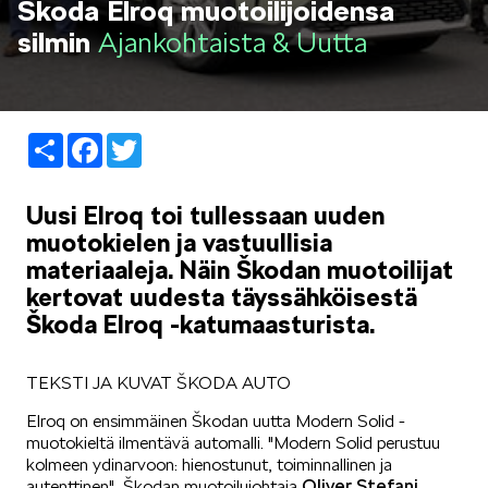
Škoda Elroq muotoilijoidensa
LIFESTYLE
silmin
Ajankohtaista & Uutta
Share
Facebook
Twitter
ŠKODA SPONSOROI
Uusi Elroq toi tullessaan uuden
muotokielen ja vastuullisia
materiaaleja. Näin Škodan muotoilijat
kertovat uudesta täyssähköisestä
Škoda Elroq -katumaasturista.
SIMPLY CLEVER
TEKSTI JA KUVAT ŠKODA AUTO
Elroq on ensimmäinen Škodan uutta Modern Solid -
muotokieltä ilmentävä automalli. "Modern Solid perustuu
kolmeen ydinarvoon: hienostunut, toiminnallinen ja
Oliver Stefani
autenttinen", Škodan muotoilujohtaja