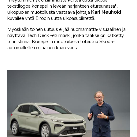
tekstilogoa konepellin leveän harjanteen etureunassa",
Karl Neuhold
ulkopuolen muotoilusta vastaava johtaja
KUVASSA
kuvailee yhtä Elroqin uutta ulkoasupiirrettä.
Myöskään toinen uutuus ei jää huomamatta: visuaalinen ja
näyttävä Tech Deck -etumaski, jonka taakse on kätketty
tunnistimia. Konepellin muotoilussa toteutuu Škoda-
automalleille ominainen kaarevuus.
MEIDÄN ŠKODAMME
ŠKODA PALVELEE