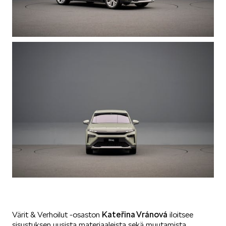
Kateřina Vránová
Värit & Verhoilut -osaston
iloitsee
sisustuksen uusista materiaaleista sekä muutamista