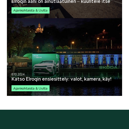
Elroqin ääni on ainutlaatuinen ‒ kuuntele itse
Ajankohtaista & Uutta
8.10.2024
Katso Elroqin ensiesittely: valot, kamera, käy!
Ajankohtaista & Uutta