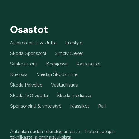
Osastot
Ajankohtaista & Uutta
Lifestyle
Škoda Sponsoroi
Simply Clever
Sähköautoilu
Koeajossa
Kaasuautot
Kuvassa
Meidän Škodamme
Škoda Palvelee
Vastuullisuus
Škoda 130 vuotta
Škoda mediassa
Sponsorointi & yhteistyö
Klassikot
Ralli
Autoalan uuden teknologian esite - Tietoa autojen
tekniikasta ja ominaisuuksista