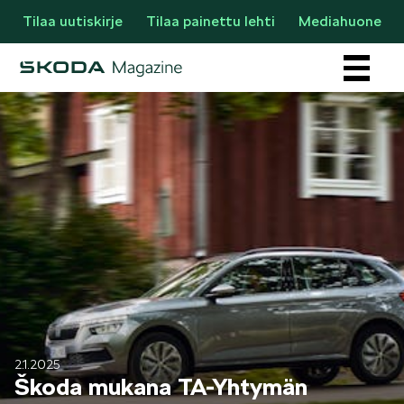
Tilaa uutiskirje
Tilaa painettu lehti
Mediahuone
Osastot
AJANKOHTAISTA & UUTTA
2.1.2025
Škoda mukana TA-Yhtymän