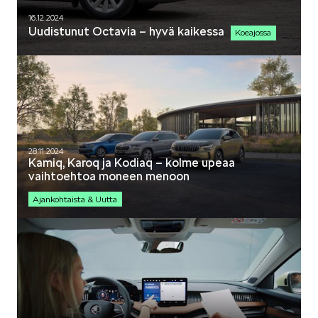
16.12.2024
Uudistunut Octavia – hyvä kaikessa
Koeajossa
ELROQ
EPIQ
28.11.2024
Kamiq, Karoq ja Kodiaq – kolme upeaa
vaihtoehtoa moneen menoon
Ajankohtaista & Uutta
PEAQ