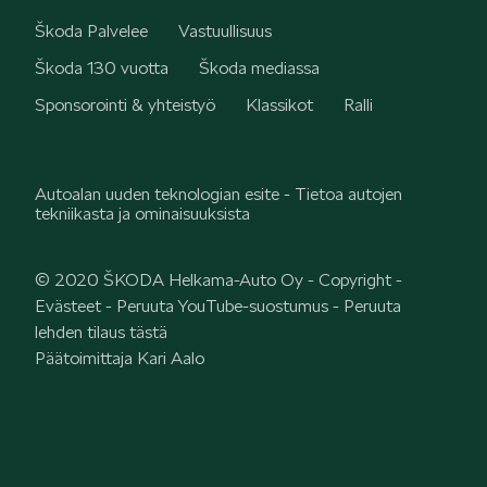
Škoda Palvelee
Vastuullisuus
Škoda 130 vuotta
Škoda mediassa
Sponsorointi & yhteistyö
Klassikot
Ralli
Autoalan uuden teknologian esite - Tietoa autojen
tekniikasta ja ominaisuuksista
© 2020 ŠKODA Helkama-Auto Oy -
Copyright
-
Evästeet
-
Peruuta YouTube-suostumus
-
Peruuta
lehden tilaus tästä
Päätoimittaja Kari Aalo