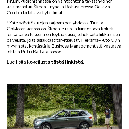
Kruunuvuorenrannassa on vaihtoehtona täyssähköinen
katumaasturi Škoda Enyaq ja Roihuvuoressa Octavia
Combin ladattava hybridimalli.
KUVASSA
"Yhteiskäyttöautojen tarjoaminen yhdessä TA:n ja
GoMoren kanssa on Škodalle uusi ja kiinnostava kokeilu,
jonka tarkoituksena on löytää uusia, tehokkaita liikkumisen
palveluita, joita asiakkaat tarvitsevat", Helkama-Auto Oy:n
myynnistä, kentästä ja Business Managementistä vastaava
Petri Raitala
johtaja
sanoo.
MEIDÄN ŠKODAMME
Lue lisää kokeilusta
tästä linkistä
.
ŠKODA PALVELEE