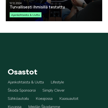
12.12.2024
Turvallisesti ihmisillä testattu
Ajankohtaista & Uutta
Osastot
Ajankohtaista & Uutta
Lifestyle
Škoda Sponsoroi
Simply Clever
Sähköautoilu
Koeajossa
Kaasuautot
Kuvassa
Meidän Škodamme