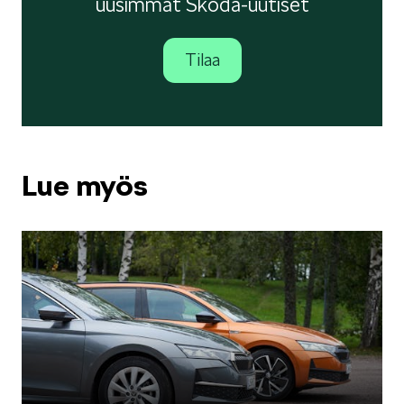
uusimmat Škoda-uutiset
KODIAQ
Tilaa
Lue myös
SUPERB
ENYAQ