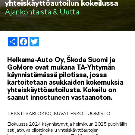
yhteiskäyttöautoilun kokeilussa
LIFESTYLE
Ajankohtaista & Uutta
Share
Facebook
Twitter
ŠKODA SPONSOROI
Helkama-Auto Oy, Škoda Suomi ja
GoMore ovat mukana TA-Yhtymän
käynnistämässä pilotissa, jossa
kartoitetaan asukkaiden kokemuksia
yhteiskäyttöautoilusta. Kokeilu on
saanut innostuneen vastaanoton.
SIMPLY CLEVER
TEKSTI SARI OKKO, KUVAT ESKO TUOMISTO
Elokuussa 2024 käynnistynyt ja helmikuun 2025 puoliväliin
asti jatkuva pilottikokeilu yhteiskäyttöautojen