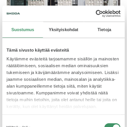
SPONSOROINTI & YHTEISTYÖ
Suostumus
Yksityiskohdat
Tietoja
Tämä sivusto käyttää evästeitä
Käytämme evästeitä tarjoamamme sisällön ja mainosten
räätälöimiseen, sosiaalisen median ominaisuuksien
KLASSIKOT
tukemiseen ja kävijämäärämme analysoimiseen. Lisäksi
Lue lisää Škoda Kamiqista
tästä linkistä
jaamme sosiaalisen median, mainosalan ja analytiikka-
Lue lisää Škoda Octavia Combista
tästä linkistä
alan kumppaneillemme tietoja siitä, miten käytät
Lue lisää Škoda Enyaqista
tästä linkistä
sivustoamme. Kumppanimme voivat yhdistää näitä
tietoja muihin tietoihin, joita olet antanut heille tai joita on
kerätty, kun olet käyttänyt heidän palvelujaan.
RALLI
Suostumuksen