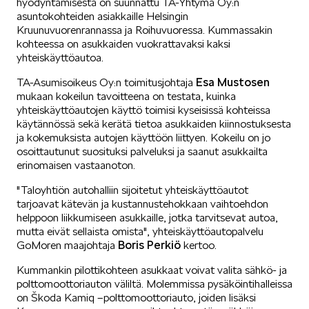
hyödyntämisestä on suunnattu TA-Yhtymä Oy:n
asuntokohteiden asiakkaille Helsingin
SÄHKÖAUTOILU
Kruunuvuorenrannassa ja Roihuvuoressa. Kummassakin
kohteessa on asukkaiden vuokrattavaksi kaksi
yhteiskäyttöautoa.
Esa Mustosen
TA-Asumisoikeus Oy:n toimitusjohtaja
mukaan kokeilun tavoitteena on testata, kuinka
yhteiskäyttöautojen käyttö toimisi kyseisissä kohteissa
käytännössä sekä kerätä tietoa asukkaiden kiinnostuksesta
KOEAJOSSA
ja kokemuksista autojen käyttöön liittyen. Kokeilu on jo
osoittautunut suosituksi palveluksi ja saanut asukkailta
erinomaisen vastaanoton.
"Taloyhtiön autohalliin sijoitetut yhteiskäyttöautot
tarjoavat kätevän ja kustannustehokkaan vaihtoehdon
helppoon liikkumiseen asukkaille, jotka tarvitsevat autoa,
mutta eivät sellaista omista", yhteiskäyttöautopalvelu
KAASUAUTOT
Boris Perkiö
GoMoren maajohtaja
kertoo.
Kummankin pilottikohteen asukkaat voivat valita sähkö- ja
polttomoottoriauton väliltä. Molemmissa pysäköintihalleissa
on Škoda Kamiq –polttomoottoriauto, joiden lisäksi